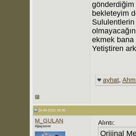
gönderdiğim 
bekleteyim d
Sululentleri
olmayacağın
ekmek bana da
Yetiştiren a
ayhat
,
Ahm
10-04-2010, 00:36
M_GULAN
Alıntı:
Ağaçsever
Orijinal M