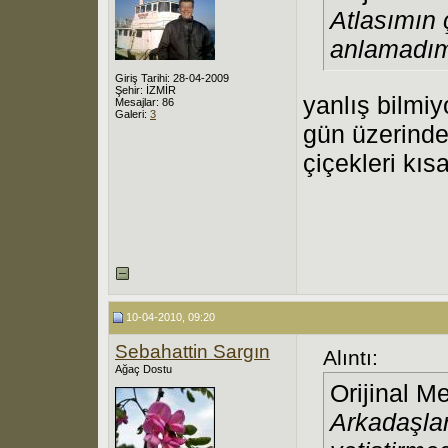
Atlasımın 
anlamadı
Giriş Tarihi: 28-04-2009
Şehir: İZMİR
yanlış bilmiy
Mesajlar: 86
Galeri:
3
gün üzerinde
çiçekleri kıs
10-04-2010, 09:20
Sebahattin Sargın
Alıntı:
Ağaç Dostu
Orijinal M
Arkadaşlar