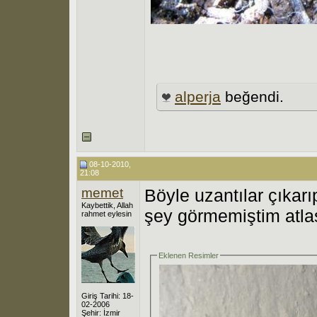
alperja
beğendi.
08-10-2010,
21:08
memet
Böyle uzantılar çıkar
Kaybettik, Allah
şey görmemiştim atla
rahmet eylesin
Eklenen Resimler
Giriş Tarihi: 18-
02-2006
Şehir: İzmir