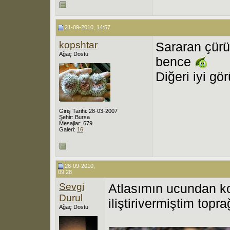
21-09-2010, 14:57
kopshtar
Sararan çürü
Ağaç Dostu
bence
Diğeri iyi gör
Giriş Tarihi: 28-03-2007
Şehir: Bursa
Mesajlar: 679
Galeri:
16
26-09-2010,
09:28
Sevgi
Atlasımın ucundan ko
Durul
iliştirivermiştim top
Ağaç Dostu