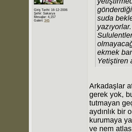
yetiştirme
gönderdiği
Giriş Tarihi: 16-12-2006
Şehir: Sakarya
suda bekle
Mesajlar: 4,157
Galeri:
345
yazıyorlar.
Sululentle
olmayacağ
ekmek bana
Yetiştiren
Arkadaşlar at
gerek yok, bu
tutmayan geçi
aydınlık bir
kurumaya yak
ve nem atlas