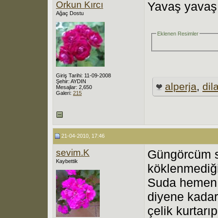
Orkun Kırcı
Yavaş yavaş
Ağaç Dostu
Eklenen Resimler
Giriş Tarihi: 11-09-2008
Şehir: AYDIN
alperja
,
dil
Mesajlar: 2,650
Galeri:
215
21-04-2010, 17:46
sevim.K
Güngörcüm sen
Kaybettik
köklenmediğ
Suda hemen 
diyene kadar
çelik kurtarı