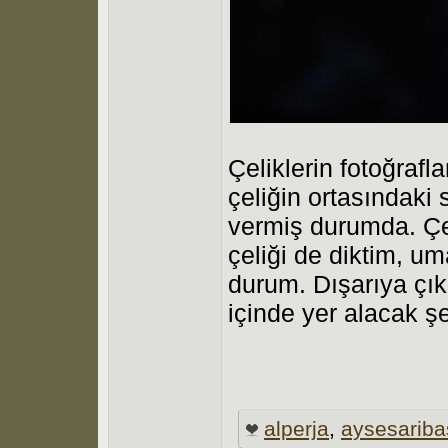
Çeliklerin fotoğrafl
çeliğin ortasındaki
vermiş durumda. Çe
çeliği de diktim, 
durum. Dışarıya çı
içinde yer alacak şe
alperja
,
aysesariba