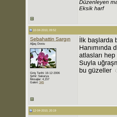
Düzenleyen ma
Eksik harf
10-04-2010, 09:52
Sebahattin Sargın
İlk başlarda
Ağaç Dostu
Hanımında de
atlasları hep
Suyla uğraşm
bu güzeller
Giriş Tarihi: 16-12-2006
Şehir: Sakarya
Mesajlar: 4,157
Galeri:
345
12-04-2010, 20:19