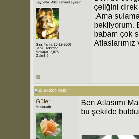
Kaybettik, Allah rahmet eylesin
çeliğini dire
.Ama sulama
bekliyorum. 
babam çok s
Atlaslarımız 
Giriş Tarihi: 15-12-2006
Şehir: Tekirdağ
Mesajlar: 2,875
Galeri:
2
01-04-2010, 09:52
Güler
Ben Atlasımı Ma
Moderatör
bu şekilde buld