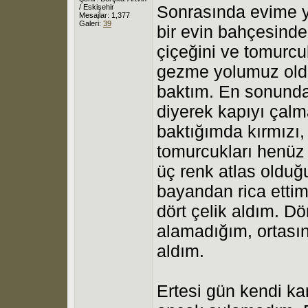
Sonrasında evime y
/ Eskişehir
Mesajlar: 1,377
Galeri:
39
bir evin bahçesinde
çiçeğini ve tomurcuk
gezme yolumuz olduğ
baktım. En sonunda 
diyerek kapıyı çal
baktığımda kırmızı
tomurcukları henüz 
üç renk atlas olduğ
bayandan rica ettim
dört çelik aldım. Dö
alamadığım, ortasınd
aldım.
Ertesi gün kendi kar