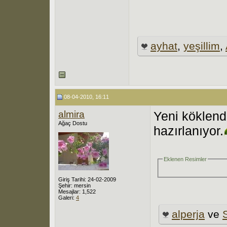
ayhat
,
yeşillim
,
08-04-2010, 16:11
almira
Yeni köklend
Ağaç Dostu
hazırlanıyor.
Eklenen Resimler
Giriş Tarihi: 24-02-2009
Şehir: mersin
Mesajlar: 1,522
Galeri:
4
alperja
ve