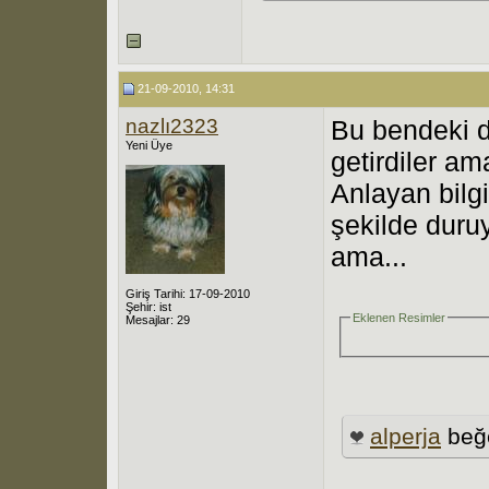
21-09-2010, 14:31
nazlı2323
Bu bendeki 
Yeni Üye
getirdiler a
Anlayan bilg
şekilde duru
ama...
Giriş Tarihi: 17-09-2010
Şehir: ist
Eklenen Resimler
Mesajlar: 29
alperja
beğ