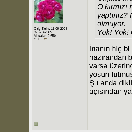
O kırmızı 
yaptınız?
olmuyor.
Giriş Tarihi: 11-09-2008
Yok! Yok! 
Şehir: AYDIN
Mesajlar: 2,650
Galeri:
215
İnanın hiç b
hazirandan b
varsa üzerin
yosun tutmu
Şu anda dikil
açısından ya