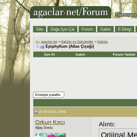
Site
Doğa İçin Çal
Forum
Galeri
E-Dergi
agaclar.net
>
Kaktüs ve Sukulentler
>
Kaktüs
Epiphyllum (Atlas Çiçeği)
Üye Ol
Galeri
Forum Yardım
20-03-2010, 13:56
Orkun Kırcı
Alıntı:
Ağaç Dostu
Orijinal M