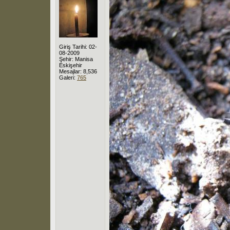
Giriş Tarihi: 02-
08-2009
Şehir: Manisa
Eskişehir
Mesajlar: 8,536
Galeri:
765