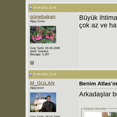
24-04-2010, 21:40
günebakan
Büyük ihtima
Ağaç Dostu
çok az ve ha
Giriş Tarihi: 09-09-2008
Şehir: İstanbul.
Mesajlar: 5,387
07-05-2010, 21:24
M_GULAN
Benim Atlas'ı
Ağaçsever
Arkadaşlar b
Eklenen Resimler
Giriş Tarihi: 28-04-2009