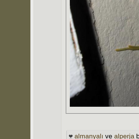
almanyalı
ve
alperja
b