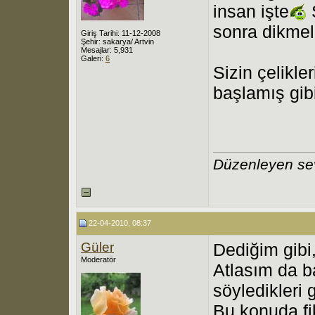
insan işte
sonra dikmeli
Giriş Tarihi: 11-12-2008
Şehir: sakarya/ Artvin
Mesajlar: 5,931
Galeri:
6
Sizin çelikle
başlamış gib
Düzenleyen se
22-04-2010, 08:37
Güler
Dediğim gibi
Moderatör
Atlasım da b
söyledikleri 
Bu konuda fi