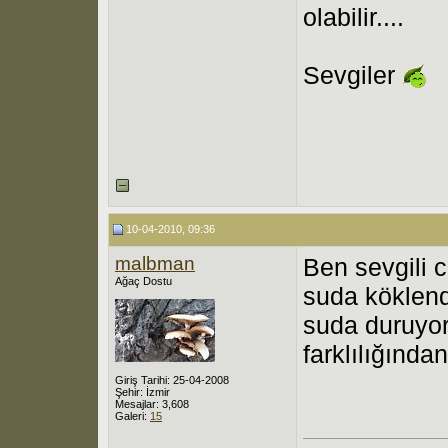
olabilir....
Sevgiler
10-04-2010, 09:36
malbman
Ben sevgili c
Ağaç Dostu
suda köklend
suda duruyor
farklılığında
Giriş Tarihi: 25-04-2008
Şehir: İzmir
Mesajlar: 3,608
Galeri:
15