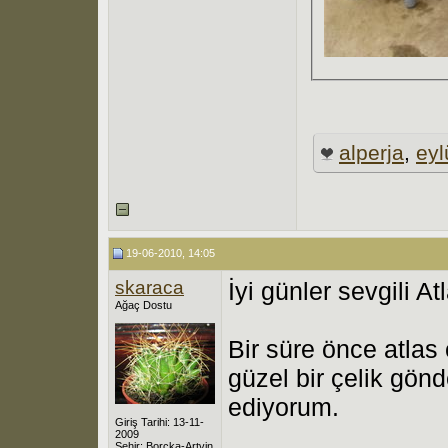
alperja
,
eyl
19-06-2010, 14:05
skaraca
İyi günler sevgili At
Ağaç Dostu
Bir süre önce atlas
güzel bir çelik gön
ediyorum.
Giriş Tarihi: 13-11-
2009
Şehir: Borçka-Artvin