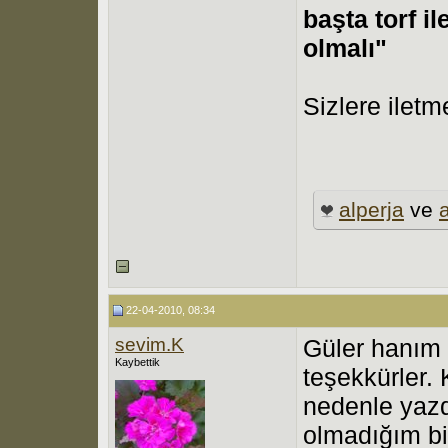
başta torf il
olmalı"
Sizlere iletm
alperja
ve
22-04-2010, 08:34
sevim.K
Güler hanım s
Kaybettik
teşekkürler.
nedenle yazd
olmadığım bi