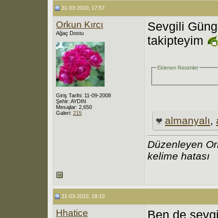
31-03-2010, 17:57
Orkun Kırcı
Sevgili Güng
Ağaç Dostu
takipteyim
Eklenen Resimler
Giriş Tarihi: 11-09-2008
Şehir: AYDIN
Mesajlar: 2,650
Galeri:
215
almanyalı
,
Düzenleyen Ork
kelime hatası
31-03-2010, 18:10
Hhatice
Ben de sevgi