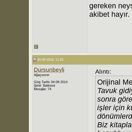
gereken neys
akibet hayır.
30-09-2016, 11:20
Dursunbeyli
Alıntı:
Ağaçsever
Orijinal M
Giriş Tarihi: 04-08-2014
Şehir: Balıkesir
Tavuk gidi
Mesajlar: 74
sonra gör
işler için
dönümlerde
Biz kitapl