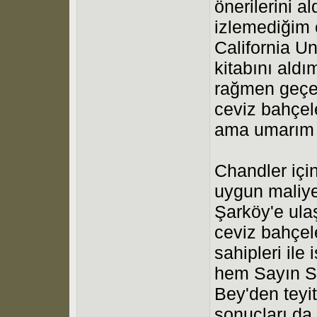
önerilerini 
izlemediğim 
California U
kitabını ald
rağmen geçe
ceviz bahçel
ama umarım b
Chandler içi
uygun maliyet
Şarköy'e ula
ceviz bahçele
sahipleri ile
hem Sayın S
Bey'den teyit
sonuçları da