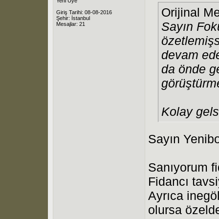
Yeni Üye
Orijinal M
Giriş Tarihi: 08-08-2016
Şehir: İstanbul
Sayın Fok
Mesajlar: 21
özetlemişs
devam ede
da önde ge
görüştürme
Kolay gels
Sayın Yenib
Sanıyorum fi
Fidancı tavs
Ayrıca inegö
olursa özeld