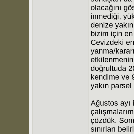
olacağını gös
inmediği, yü
denize yakın 
bizim için en
Cevizdeki en
yanma/karar
etkilenmenin
doğrultuda 2
kendime ve 
yakın parsel 
Ağustos ayı i
çalışmalarımı
çözdük. Sonr
sınırları beli