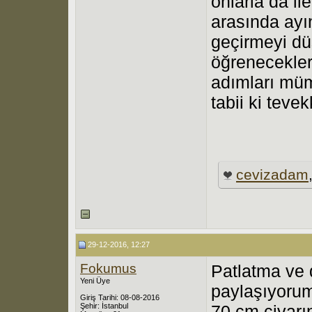
onlarla da il
arasında ayı
geçirmeyi dü
öğrenecekleri
adımları müm
tabii ki tevek
cevizadam
29-12-2016, 12:27
Fokumus
Patlatma ve d
Yeni Üye
paylaşıyoru
Giriş Tarihi: 08-08-2016
Şehir: İstanbul
70 cm civarın