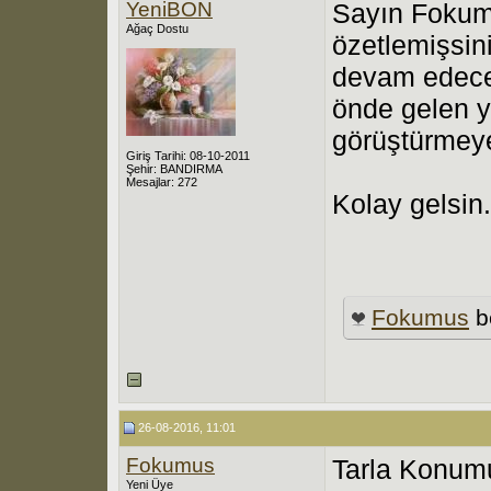
YeniBON
Sayın Fokumu
Ağaç Dostu
özetlemişsin
devam edeceğ
önde gelen ye
görüştürmeye
Giriş Tarihi: 08-10-2011
Şehir: BANDIRMA
Mesajlar: 272
Kolay gelsin.
Fokumus
b
26-08-2016, 11:01
Fokumus
Tarla Konum
Yeni Üye