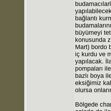
budamacılarl
yapılabilecek
bağlantı kur
budamalarını 
büyümeyi teti
konusunda za
Mart) bordo 
iç kurdu ve m
yapılacak. İl
pompaları ile
bazlı boya i
eksiğimiz kal
olursa onları
Bölgede chan