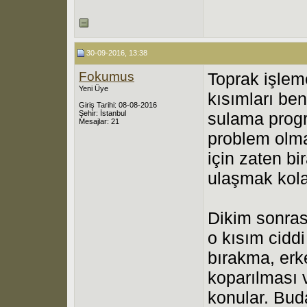
30-09-2016, 13:38
Fokumus
Toprak işlem
Yeni Üye
kısımları ben
Giriş Tarihi: 08-08-2016
Şehir: İstanbul
sulama progr
Mesajlar: 21
problem olm
için zaten bi
ulaşmak kola
Dikim sonras
o kısım ciddi 
bırakma, erk
koparılması v
konular. Bu