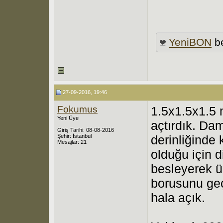
YeniBON
be
27-09-2016, 19:46
Fokumus
1.5x1.5x1.5 
Yeni Üye
açtırdık. Da
Giriş Tarihi: 08-08-2016
Şehir: İstanbul
derinliğinde
Mesajlar: 21
olduğu için d
besleyerek 
borusunu geç
hala açık.