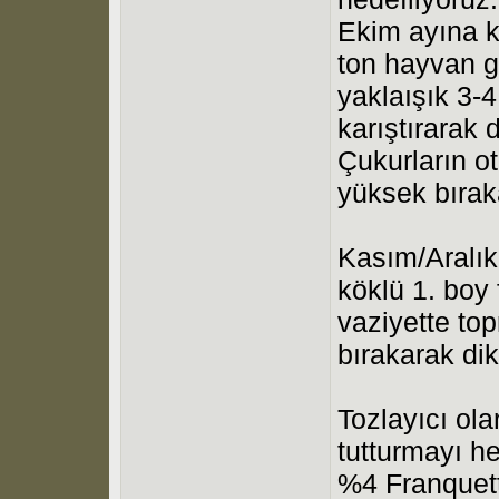
Ekim ayına k
ton hayvan g
yaklaışık 3-4
karıştırarak 
Çukurların o
yüksek bırak
Kasım/Aralık
köklü 1. boy 
vaziyette to
bırakarak di
Tozlayıcı ol
tutturmayı he
%4 Franquet