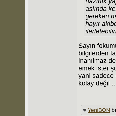
hazırlık 
aslında ke
gereken n
hayır akib
ilerletebilir
Sayın fokumu
bilgilerden f
inanılmaz de
emek ister şu
yani sadece 
kolay değil ..
YeniBON
be