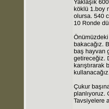
Yaklaşık 600 
köklü 1.boy m
olursa. 540 
10 Ronde dü
Önümüzdeki 
bakacağız. B
baş hayvan g
getireceğiz. 
karıştırarak
kullanacağız
Çukur başına
planlıyoruz.
Tavsiyelere a