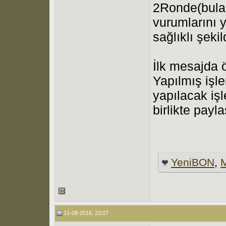
2Ronde(bulab
vurumlarını 
sağlıklı şeki
İlk mesajda 
Yapılmış işler
yapılacak işl
birlikte payl
YeniBON
,
11-08-2016, 23:07