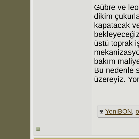
Gübre ve leo
dikim çukurla
kapatacak ve
bekleyeceğiz.
üstü toprak 
mekanizasyo
bakım maliye
Bu nedenle 
üzereyiz. Yor
YeniBON
,
o