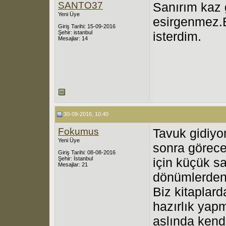
SANTO37
Sanırım kaz 
Yeni Üye
esirgenmez.
Giriş Tarihi: 15-09-2016
Şehir: istanbul
isterdim.
Mesajlar: 14
30-09-2016, 10:40
Fokumus
Tavuk gidiyo
Yeni Üye
sonra görece
Giriş Tarihi: 08-08-2016
Şehir: İstanbul
için küçük sa
Mesajlar: 21
dönümlerden b
Biz kitaplar
hazırlık yap
aslında kend