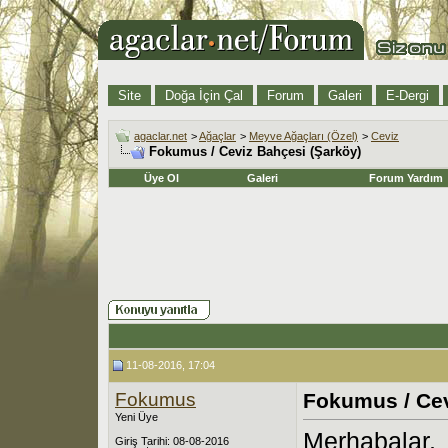
Site
Doğa İçin Çal
Forum
Galeri
E-Dergi
agaclar.net
>
Ağaçlar
>
Meyve Ağaçları (Özel)
>
Ceviz
Fokumus / Ceviz Bahçesi (Şarköy)
Üye Ol
Galeri
Forum Yardım
11-08-2016, 17:04
Fokumus
Fokumus / Cev
Yeni Üye
Merhabalar,
Giriş Tarihi: 08-08-2016