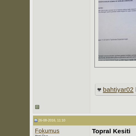
bahtiyar02
26-08-2016, 11:10
Fokumus
Topral Kesiti
Yeni Üye