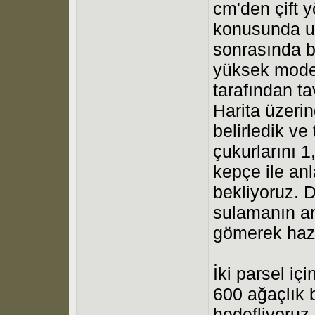
cm'den çift y
konusunda uz
sonrasında 
yüksek mode
tarafından ta
Harita üzeri
belirledik ve
çukurlarını 1
kepçe ile an
bekliyoruz. D
sulamanın an
gömerek hazı
İki parsel i
600 ağaçlık 
hedefliyoruz.