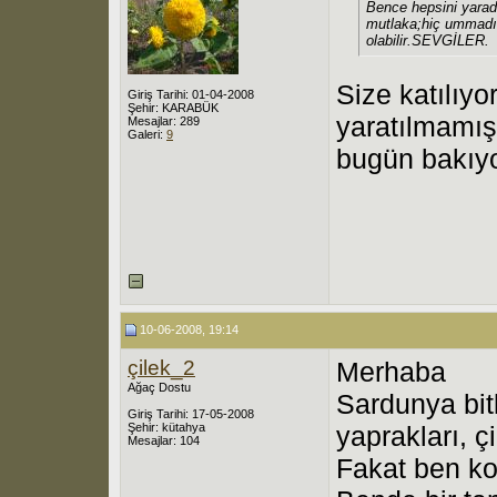
Bence hepsini yarada
mutlaka;hiç ummadığı
olabilir.SEVGİLER.
Size katılıy
Giriş Tarihi: 01-04-2008
Şehir: KARABÜK
yaratılmamı
Mesajlar: 289
Galeri:
9
bugün bakıyo
10-06-2008, 19:14
çilek_2
Merhaba
Ağaç Dostu
Sardunya bit
Giriş Tarihi: 17-05-2008
Şehir: kütahya
yaprakları, ç
Mesajlar: 104
Fakat ben k