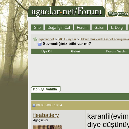
Site
Doğa İçin Çal
Forum
Galeri
E-Dergi
agaclar.net
>
Bitki Dünyası
>
Bitkiler Hakkında Genel Konuşmala
Sevmediğiniz bitki var mı?
Üye Ol
Galeri
Forum Yardım
08-06-2008, 18:34
fleabattery
karanfil(evi
Ağaçsever
diye düşünüy