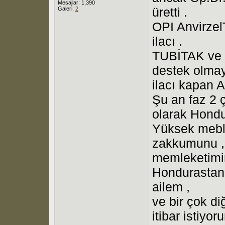
Mesajlar: 1,390
üretti .
Galeri:
2
OPI AnvirzelT
ilacı .
TUBİTAK ve S
destek olmay
ilacı kapan 
Şu an faz 2 
olarak Hondur
Yüksek mebl
zakkumunu ,
memleketimin
Hondurastan
ailem ,
ve bir çok d
itibar istiyor