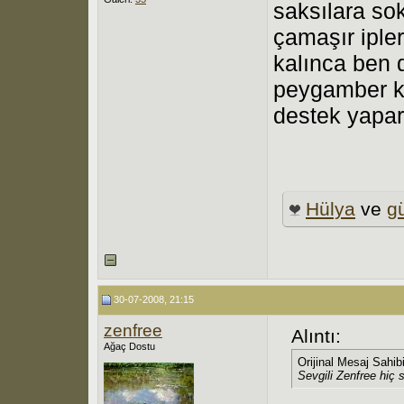
saksılara so
çamaşır ipler
kalınca ben 
peygamber kıl
destek yapar
Hülya
ve
g
30-07-2008, 21:15
zenfree
Alıntı:
Ağaç Dostu
Orijinal Mesaj Sahib
Sevgili Zenfree hiç 