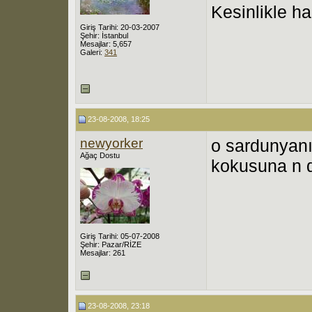
Kesinlikle ha
Giriş Tarihi: 20-03-2007
Şehir: İstanbul
Mesajlar: 5,657
Galeri:
341
23-08-2008, 18:25
newyorker
o sardunyanın
Ağaç Dostu
kokusuna n 
Giriş Tarihi: 05-07-2008
Şehir: Pazar/RİZE
Mesajlar: 261
23-08-2008, 23:18