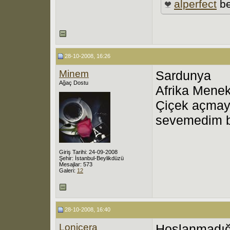
alperfect
be
28-10-2008, 16:26
Minem
Sardunya
Ağaç Dostu
Afrika Mene
Çiçek açmaya
sevemedim bi
Giriş Tarihi: 24-09-2008
Şehir: İstanbul-Beylikdüzü
Mesajlar: 573
Galeri:
12
28-10-2008, 16:40
Lonicera
Hoşlanmadığ