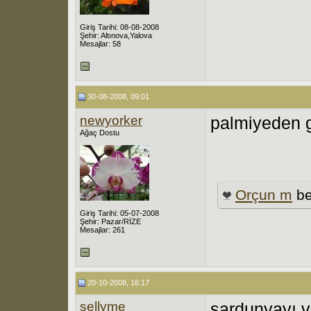
Giriş Tarihi: 08-08-2008
Şehir: Altınova,Yalova
Mesajlar: 58
30-08-2008, 09:01
newyorker
palmiyeden 
Ağaç Dostu
Orçun m
be
Giriş Tarihi: 05-07-2008
Şehir: Pazar/RİZE
Mesajlar: 261
20-10-2008, 16:17
sellyme
sardunyayı 