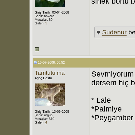
sinek börtü 
Giriş Tarihi: 03-04-2008
Şehir: ankara
Mesajlar: 60
Galeri:
1
Sudenur
be
15-07-2008, 08:52
Tamtutulma
Sevmiyorum 
Ağaç Dostu
dersem hiç bi
* Lale
*Palmiye
Giriş Tarihi: 13-06-2008
Şehir: ürgüp
*Peygamber k
Mesajlar: 319
Galeri:
4