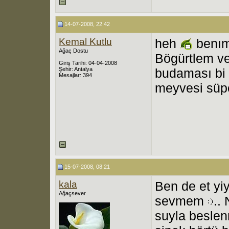
14-07-2008, 22:42
Kemal Kutlu
heh
benım
Ağaç Dostu
Bögürtlem ve
Giriş Tarihi: 04-04-2008
Şehir: Antalya
budaması bi 
Mesajlar: 394
meyvesi süp
15-07-2008, 08:21
kala
Ben de et yiy
Ağaçsever
sevmem
.. 
suyla beslen