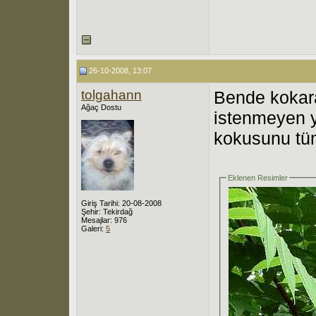
26-10-2008, 13:07
tolgahann
Bende kokara
Ağaç Dostu
istenmeyen y
kokusunu tü
Eklenen Resimler
Giriş Tarihi: 20-08-2008
Şehir: Tekirdağ
Mesajlar: 976
Galeri:
5