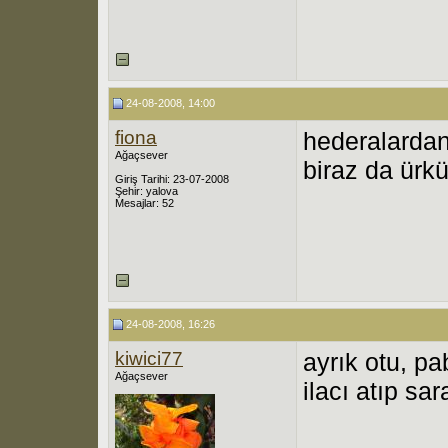
24-08-2008, 14:00
fiona
hederalarda
Ağaçsever
biraz da ürk
Giriş Tarihi: 23-07-2008
Şehir: yalova
Mesajlar: 52
24-08-2008, 16:26
kiwici77
ayrık otu, pa
Ağaçsever
ilacı atıp s