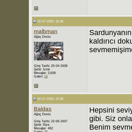
15-07-2008, 16:28
malbman
Sardunyanın 
Ağaç Dostu
kaldırıcı do
sevmemişimd
Giriş Tarihi: 25-04-2008
Şehir: İzmir
Mesajlar: 3,608
Galeri:
15
30-07-2008, 14:38
Baldaş
Hepsini sevi
Ağaç Dostu
gibi. Siz onl
Giriş Tarihi: 22-06-2007
Şehir: Rize
Benim sevmed
Mesajlar: 482
Galeri:
35