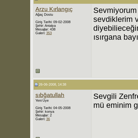
Arzu Kırlangıç
Sevmiyorum d
Ağaç Dostu
sevdiklerim 
Giriş Tarihi: 09-02-2008
Şehir: Antalya
diyebilieceği
Mesajlar: 438
Galeri:
353
ısırgana bayı
26-06-2008, 14:38
sıbğatullah
Sevgili Zenf
Yeni Üye
mü eminim gör
Giriş Tarihi: 04-05-2008
Şehir: konya
Mesajlar: 2
Galeri:
36