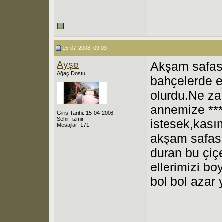
15-07-2008, 09:03
Ayşe
Akşam safas
Ağaç Dostu
bahçelerde e
olurdu.Ne z
annemize **
Giriş Tarihi: 15-04-2008
Şehir: izmir
istesek,kası
Mesajlar: 171
akşam safası
duran bu çiç
ellerimizi b
bol bol azar 