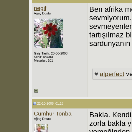
negif
Ben afrika m
Ağaç Dostu
sevmiyorum.
sevmeyenlere
tartışılmaz b
sardunyanın 
Giriş Tarihi: 23-06-2008
Şehir: ankara
Mesajlar: 101
alperfect
v
22-10-2008, 01:18
Cumhur Tonba
Bakla. Kendi
Ağaç Dostu
zorla bakla 
yemeğinden 