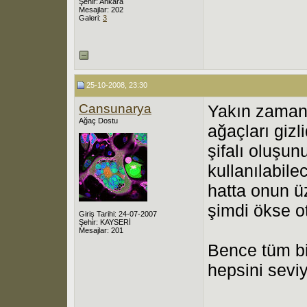
Şehir: Ankara
Mesajlar: 202
Galeri:
3
25-10-2008, 23:30
Cansunarya
Yakın zamana
Ağaç Dostu
ağaçları giz
şifalı oluşunu
kullanılabil
hatta onun üz
şimdi ökse o
Giriş Tarihi: 24-07-2007
Şehir: KAYSERİ
Mesajlar: 201
Bence tüm bit
hepsini sevi