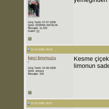
Giriş Tarihi: 07-07-2008
Şehir: EDİRNE-ANTALYA
Mesajlar: 11,420
Galeri:
80
22-10-2008, 09:16
keçi boynuzu
Kesme çiçekt
/
limonun sad
Giriş Tarihi: 15-08-2008
Şehir: ankara
Mesajlar: 328
22-10-2008, 09:27