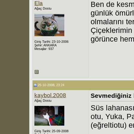
Ela
Ben de kesm
Ağaç Dostu
günlük ömürl
olmalarını t
Çiçeklerimin 
görünce hem
Giriş Tarihi: 23-10-2006
Şehir: ANKARA
Mesajlar: 937
25-10-2008, 23:24
kaybol.2008
Sevmediğiniz b
Ağaç Dostu
Süs lahanası
otu, Yuka, P
(eğreltiotu)
Giriş Tarihi: 25-09-2008