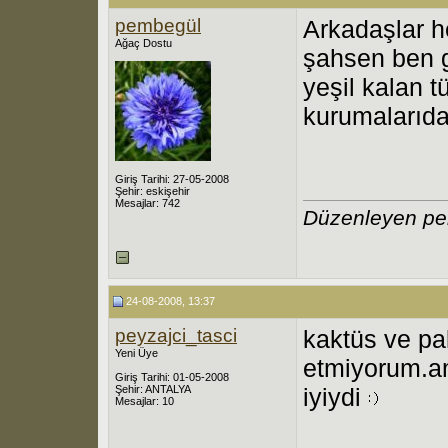
pembegül
Arkadaşlar he
Ağaç Dostu
şahsen ben g
yeşil kalan t
kurumalarıda
Giriş Tarihi: 27-05-2008
Şehir: eskişehir
Mesajlar: 742
Düzenleyen pe
24-08-2008, 13:37
peyzajci_tasci
kaktüs ve pa
Yeni Üye
etmiyorum.a
Giriş Tarihi: 01-05-2008
Şehir: ANTALYA
iyiydi
Mesajlar: 10