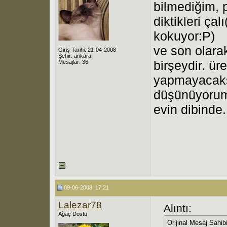
bilmediğim, 
diktikleri çal
kokuyor:P)
ve son olara
Giriş Tarihi: 21-04-2008
Şehir: ankara
birşeydir. üre
Mesajlar: 36
yapmayacaks
düşünüyorum.
evin dibinde.
09-06-2008, 17:21
Lalezar78
Alıntı:
Ağaç Dostu
Orijinal Mesaj Sahib