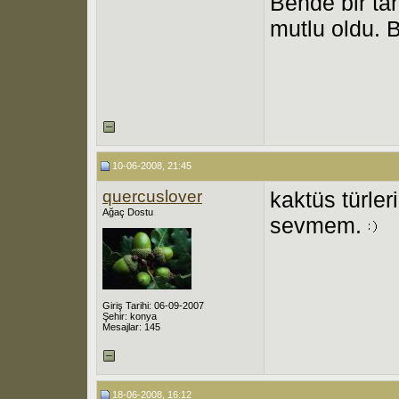
Bende bir t
mutlu oldu. 
10-06-2008, 21:45
quercuslover
kaktüs türler
Ağaç Dostu
sevmem.
Giriş Tarihi: 06-09-2007
Şehir: konya
Mesajlar: 145
18-06-2008, 16:12