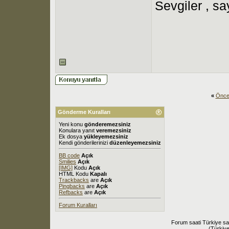
Sevgiler , say
«
Önce
Gönderme Kuralları
Yeni konu
gönderemezsiniz
Konulara yanıt
veremezsiniz
Ek dosya
yükleyemezsiniz
Kendi gönderilerinizi
düzenleyemezsiniz
BB code
Açık
Smilies
Açık
[IMG]
Kodu
Açık
HTML Kodu
Kapalı
Trackbacks
are
Açık
Pingbacks
are
Açık
Refbacks
are
Açık
Forum Kuralları
Forum saati Türkiye sa
(Türkiye