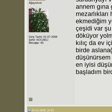
Ağaçsever
annem gına 
mezarlıkları 
ekmediğim ye
çeşidi var ş
döküyor yol
Giriş Tarihi: 01-07-2008
Şehir: KOCAELİ
kılıç da ev 
Mesajlar: 65
birde aslana
düşünürsem 
en iyisi dü
başladım bir
20-10-2008, 16:33