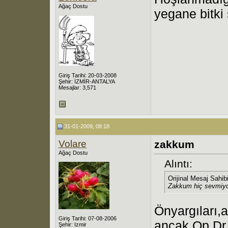
Ağaç Dostu
yegane bitki
Giriş Tarihi: 20-03-2008
Şehir: İZMİR-ANTALYA
Mesajlar: 3,571
31-01-2009, 08:18
Volare
zakkum
Ağaç Dostu
Alıntı:
Orijinal Mesaj Sahib
Zakkum hiç sevmiy
Önyargıları,a
Giriş Tarihi: 07-08-2006
ancak Op.Dr.
Şehir: Izmir