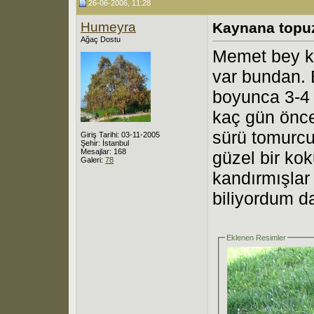
26-06-2006, 11:28
Humeyra
Kaynana topu
Ağaç Dostu
Memet bey k
var bundan. 
boyunca 3-4 
kaç gün önce
sürü tomurcuk
Giriş Tarihi: 03-11-2005
Şehir: İstanbul
Mesajlar: 168
güzel bir ko
Galeri:
78
kandırmışlar 
biliyordum d
Eklenen Resimler