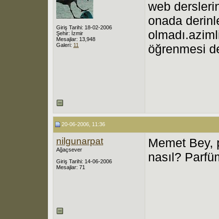
web derslerin
onada derinl
Giriş Tarihi: 18-02-2006
olmadı.aziml
Şehir: İzmir
Mesajlar: 13,948
Galeri:
11
öğrenmesi d
20-06-2006, 11:36
nilgunarpat
Memet Bey, p
Ağaçsever
nasıl? Parfüm
Giriş Tarihi: 14-06-2006
Mesajlar: 71