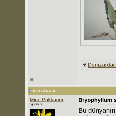
Denizarda
30-06-2006, 11:18
Mine Pakkaner
Bryophyllum 
agaclar.net
Bu dünyanın 