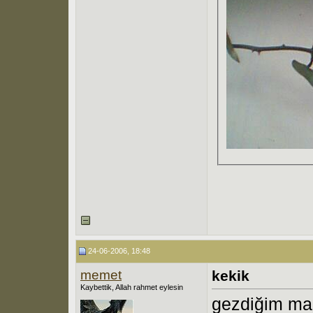
24-06-2006, 18:48
memet
kekik
Kaybettik, Allah rahmet eylesin
gezdiğim mak