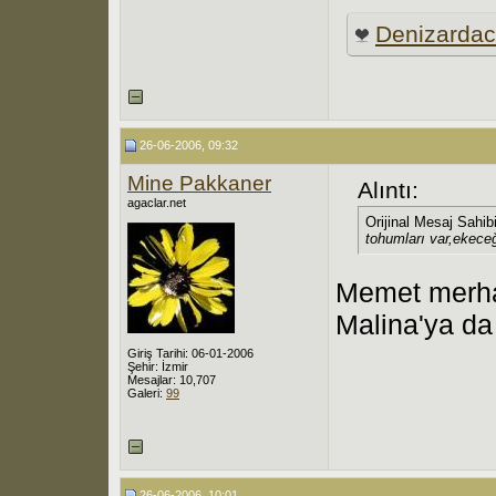
Denizarda
26-06-2006, 09:32
Mine Pakkaner
Alıntı:
agaclar.net
Orijinal Mesaj Sahib
tohumları var,ekece
Memet merha
Malina'ya d
Giriş Tarihi: 06-01-2006
Şehir: İzmir
Mesajlar: 10,707
Galeri:
99
26-06-2006, 10:01