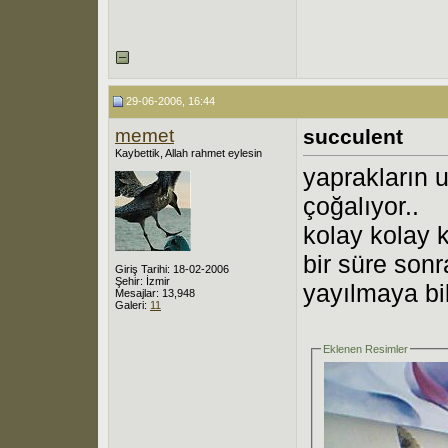
29-06-2006, 16:44
memet
succulent
Kaybettik, Allah rahmet eylesin
yaprakların 
çoğalıyor..
kolay kolay 
bir süre sonr
Giriş Tarihi: 18-02-2006
Şehir: İzmir
yayılmaya bi
Mesajlar: 13,948
Galeri:
11
Eklenen Resimler