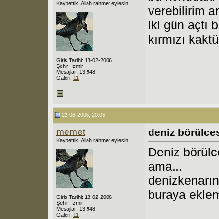
Kaybettik, Allah rahmet eylesin
verebilirim ar
iki gün açtı b
kırmızı kakt
Giriş Tarihi: 18-02-2006
Şehir: İzmir
Mesajlar: 13,948
Galeri:
11
22-06-2006, 20:05
memet
deniz börülce
Kaybettik, Allah rahmet eylesin
Deniz börülc
ama...
denizkenarın
buraya eklem
Giriş Tarihi: 18-02-2006
Şehir: İzmir
Mesajlar: 13,948
Galeri:
11