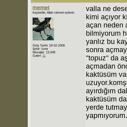
memet
valla ne des
Kaybettik, Allah rahmet eylesin
kimi açıyor k
açan neden a
bilmiyorum h
yanlız bu ka
Giriş Tarihi: 18-02-2006
sonra açmaya
Şehir: İzmir
Mesajlar: 13,948
Galeri:
11
"topuz" da a
açmadan önce
kaktüsüm var
uzuyor.komşu
ayırdığım dal
kaktüsüm da
yerde tutmaya
yapmıyorum