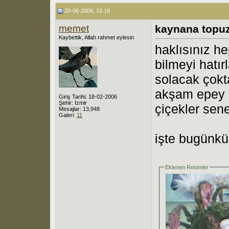
20-06-2006, 10:18
memet
kaynana topu
Kaybettik, Allah rahmet eylesin
haklısınız he
bilmeyi hatır
solacak çokt
akşam epey s
Giriş Tarihi: 18-02-2006
Şehir: İzmir
çiçekler sen
Mesajlar: 13,948
Galeri:
11
işte bugünkü 
Eklenen Resimler