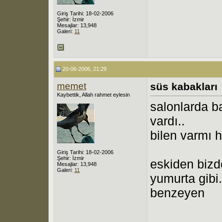
Giriş Tarihi: 18-02-2006
Şehir: İzmir
Mesajlar: 13,948
Galeri:
11
20-06-2006, 21:29
memet
süs kabakları
Kaybettik, Allah rahmet eylesin
salonlarda ba
vardı..
bilen varmı h
Giriş Tarihi: 18-02-2006
Şehir: İzmir
eskiden bizde
Mesajlar: 13,948
Galeri:
11
yumurta gibi.
benzeyen