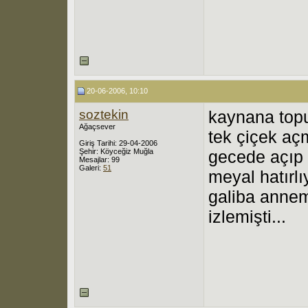
20-06-2006, 10:10
soztekin
kaynana top
Ağaçsever
tek çiçek açm
Giriş Tarihi: 29-04-2006
Şehir: Köyceğiz Muğla
gecede açıp 
Mesajlar: 99
Galeri:
51
meyal hatır
galiba anne
izlemişti...