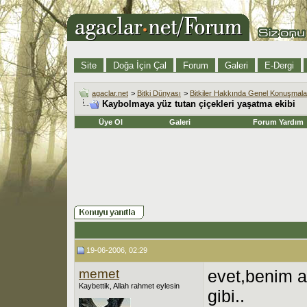
Site
Doğa İçin Çal
Forum
Galeri
E-Dergi
agaclar.net
>
Bitki Dünyası
>
Bitkiler Hakkında Genel Konuşmala
Kaybolmaya yüz tutan çiçekleri yaşatma ekibi
Üye Ol
Galeri
Forum Yardım
19-06-2006, 02:29
memet
evet,benim a
Kaybettik, Allah rahmet eylesin
gibi..