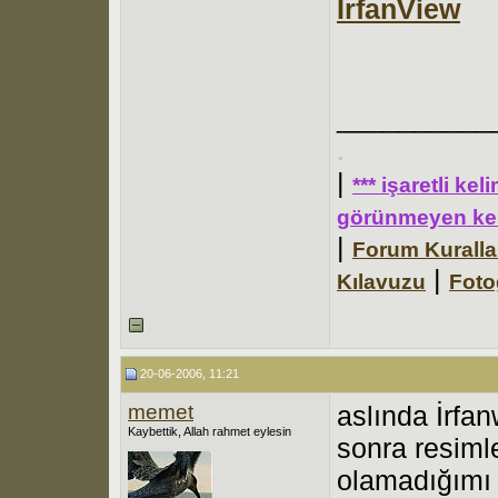
IrfanView
__________
.
|
*** işaretli ke
görünmeyen kel
|
Forum Kuralla
|
Kılavuzu
Foto
20-06-2006, 11:21
memet
aslında İrfa
Kaybettik, Allah rahmet eylesin
sonra resimle
olamadığımı