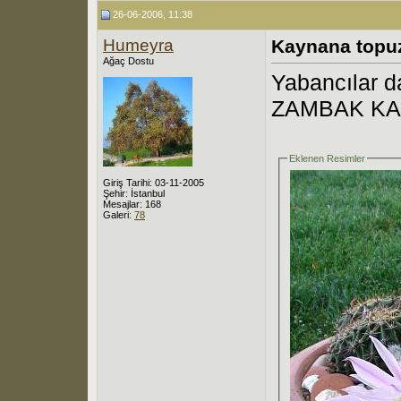
26-06-2006, 11:38
Humeyra
Kaynana topu
Ağaç Dostu
Yabancılar d
ZAMBAK KAK
Eklenen Resimler
Giriş Tarihi: 03-11-2005
Şehir: İstanbul
Mesajlar: 168
Galeri:
78