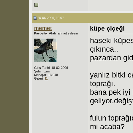
20-06-2006, 10:07
memet
küpe çiçeği
Kaybettik, Allah rahmet eylesin
haseki küpes
çıkınca..
pazardan gid
Giriş Tarihi: 18-02-2006
Şehir: İzmir
yanlız bitki 
Mesajlar: 13,948
Galeri:
11
toprağı.
bana pek iyi 
geliyor.deği
fulun toprağ
mi acaba?