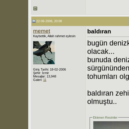
22-06-2006, 20:08
memet
baldıran
Kaybettik, Allah rahmet eylesin
bugün denizk
olacak...
bunuda deniz
sürgününden
Giriş Tarihi: 18-02-2006
Şehir: İzmir
tohumları ol
Mesajlar: 13,948
Galeri:
11
baldıran zehi
olmuştu..
Eklenen Resimler