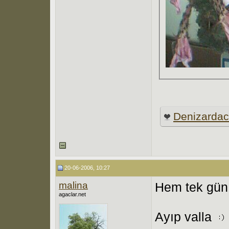
Denizarda
20-06-2006, 10:27
malina
Hem tek gün 
agaclar.net
Ayıp valla