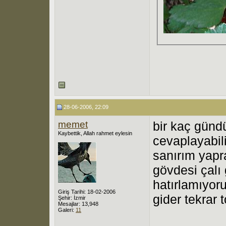
28-06-2006, 22:09
memet
bir kaç günd
Kaybettik, Allah rahmet eylesin
cevaplayabil
sanırım yapra
gövdesi çalı
hatırlamıyor
Giriş Tarihi: 18-02-2006
gider tekrar 
Şehir: İzmir
Mesajlar: 13,948
Galeri:
11