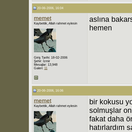
20-06-2006, 16:04
memet
aslına bakar
Kaybettik, Allah rahmet eylesin
hemen
Giriş Tarihi: 18-02-2006
Şehir: İzmir
Mesajlar: 13,948
Galeri:
11
20-06-2006, 16:06
memet
bir kokusu 
Kaybettik, Allah rahmet eylesin
solmuşlar on
fakat daha ö
hatırlardım 