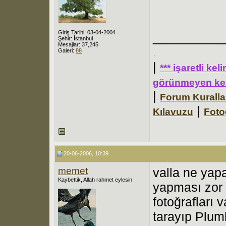
Giriş Tarihi: 03-04-2004
__________
Şehir: İstanbul
Mesajlar: 37,245
.
Galeri:
88
|
*** işaretli ke
görünmeyen kel
|
Forum Kuralla
|
Kılavuzu
Foto
20-06-2006, 10:39
memet
valla ne ya
Kaybettik, Allah rahmet eylesin
yapması zor 
fotoğrafları 
tarayıp Plum