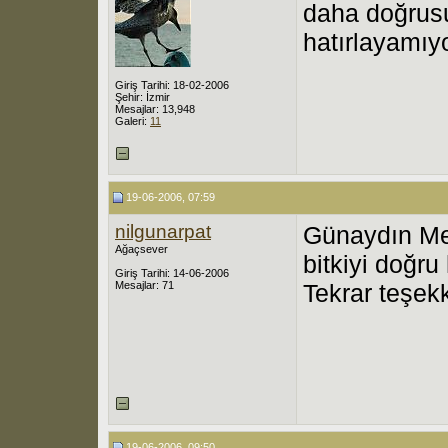
daha doğrusu 
hatırlayamıy
Giriş Tarihi: 18-02-2006
Şehir: İzmir
Mesajlar: 13,948
Galeri:
11
19-06-2006, 07:59
nilgunarpat
Günaydın Me
Ağaçsever
bitkiyi doğru
Giriş Tarihi: 14-06-2006
Mesajlar: 71
Tekrar teşek
19-06-2006, 09:50