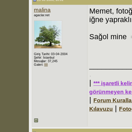
malina
Memet, fotoğ
agaclar.net
iğne yaprakl
Sağol mine
Giriş Tarihi: 03-04-2004
Şehir: İstanbul
Mesajlar: 37,245
__________
Galeri:
88
.
|
*** işaretli ke
görünmeyen kel
|
Forum Kuralla
|
Kılavuzu
Foto