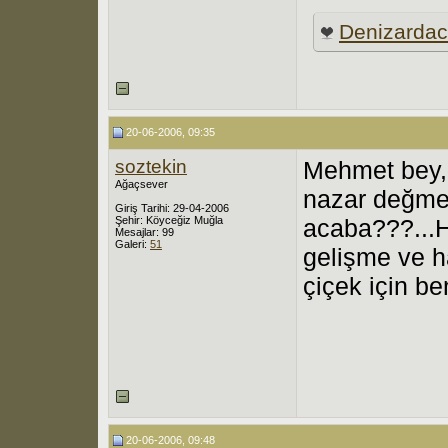
Denizarda
20-06-2006, 09:35
soztekin
Mehmet bey,
Ağaçsever
nazar değmes
Giriş Tarihi: 29-04-2006
Şehir: Köyceğiz Muğla
acaba???...H
Mesajlar: 99
Galeri:
51
gelişme ve h
çiçek için b
20-06-2006, 09:48