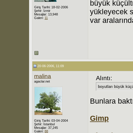
büyük küçül
Giriş Tarihi: 18-02-2006
yükleyecek s
Şehir: İzmir
Mesajlar: 13,948
Galeri:
11
var aralarınd
20-06-2006, 11:09
malina
Alıntı:
agaclar.net
boyutları büyük kü
Bunlara bakt
Gimp
Giriş Tarihi: 03-04-2004
Şehir: İstanbul
Mesajlar: 37,245
Galeri:
88