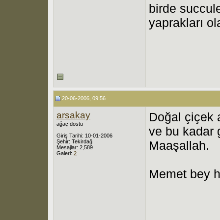
birde succule
yaprakları ol
20-06-2006, 09:56
arsakay
Doğal çiçek 
ağaç dostu
ve bu kadar 
Giriş Tarihi: 10-01-2006
Şehir: Tekirdağ
Maaşallah.
Mesajlar: 2,589
Galeri:
2
Memet bey he