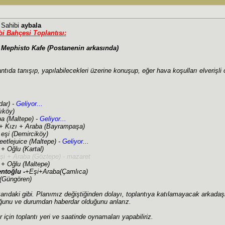
j Sahibi
aybala
i Bahçesi Toplantısı:
 Mephisto Kafe (Postanenin arkasında)
ntıda tanışıp, yapılabilecekleri üzerine konuşup, eğer hava koşulları elverişli
ar) -
Geliyor...
ıköy)
ba (Maltepe) -
Geliyor...
+ Kızı + Araba (Bayrampaşa)
 eşi (Demirciköy)
eetlejuice (Maltepe) -
Geliyor...
 + Oğlu (Kartal)
i + Araba (Göztepe) - mazaret
+ Oğlu (Maltepe)
ntoğlu -
+Eşi+Araba(Çamlıca)
(Güngören)
arıdaki gibi. Planımız değiştiğinden dolayı, toplantıya katılamayacak arkadaşla
unu ve durumdan haberdar olduğunu anlarız.
 için toplantı yeri ve saatinde oynamaları yapabiliriz.