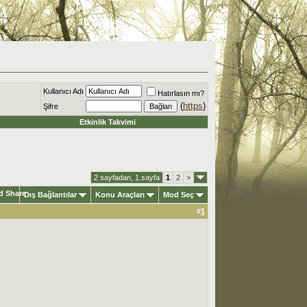
Kullanıcı Adı
Hatırlasın mı?
(
https
)
Şifre
Etkinlik Takvimi
2 sayfadan, 1.sayfa
1
2
>
Dış Bağlantılar
Konu Araçları
Mod Seç
#
1