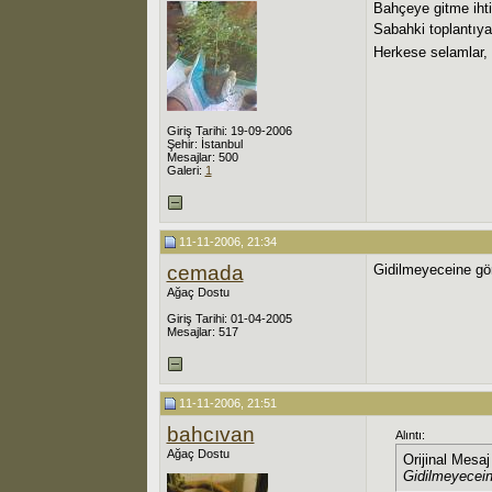
Bahçeye gitme ihti
Sabahki toplantıy
Herkese selamlar, i
Giriş Tarihi: 19-09-2006
Şehir: İstanbul
Mesajlar: 500
Galeri:
1
11-11-2006, 21:34
cemada
Gidilmeyeceine gö
Ağaç Dostu
Giriş Tarihi: 01-04-2005
Mesajlar: 517
11-11-2006, 21:51
bahcıvan
Alıntı:
Ağaç Dostu
Orijinal Mesa
Gidilmeyecein