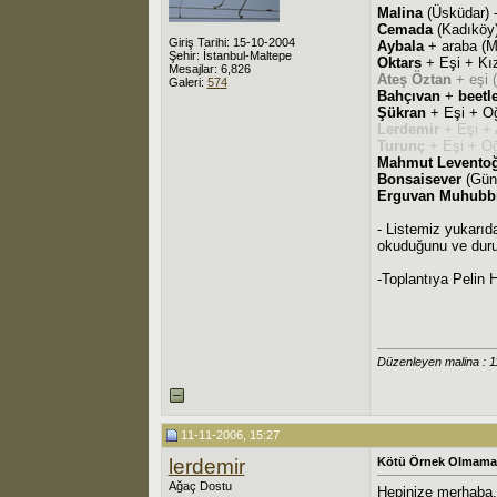
Malina
(Üsküdar) 
Cemada
(Kadıköy
Giriş Tarihi: 15-10-2004
Aybala
+ araba (M
Şehir: İstanbul-Maltepe
Oktars
+ Eşi + Kı
Mesajlar: 6,826
Ateş Öztan
+ eşi 
Galeri:
574
Bahçıvan
+
beetl
Şükran
+ Eşi + Oğ
Lerdemir
+ Eşi + 
Turunç
+ Eşi + Oğ
Mahmut Leventoğ
Bonsaisever
(Gün
Erguvan Muhubb
- Listemiz yukarıda
okuduğunu ve duru
-Toplantıya Pelin
Düzenleyen malina : 
11-11-2006, 15:27
lerdemir
Kötü Örnek Olmaması
Ağaç Dostu
Hepinize merhaba,