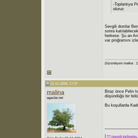
-Toplantıya P
oluruz.
Sevgili dostlar Be
sonra katılabilece
herkese. Şu an An
var proğramını izl
Düzenleyen malina : 
11-11-2006, 17:37
malina
Biraz önce Pelin h
düşündüğü bir bölü
agaclar.net
Bu koşullarda Kadı
_______________
.
|
*** işaretli kelimele