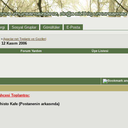
rgi
Sosyal Gruplar
Gönüllüler
E-Posta
>
Agaclar.net Toplantı ve Gezileri
i 12 Kasım 2006
Forum Yardım
Üye Listesi
hçesi Toplantısı:
histo Kafe (Postanenin arkasında)