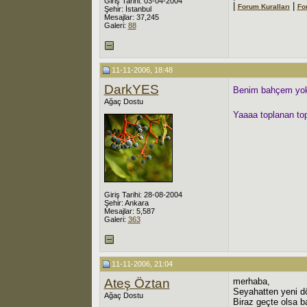
Giriş Tarihi: 03-04-2004
|
|
Forum Kuralları
Fo
Şehir: İstanbul
Mesajlar: 37,245
Galeri:
88
11-11-2006, 18:48
DarkYES
Benim bahçem yok.
Ağaç Dostu
Yaaaa toplanan top
Giriş Tarihi: 28-08-2004
Şehir: Ankara
Mesajlar: 5,587
Galeri:
363
11-11-2006, 21:04
Ateş Öztan
merhaba,
Seyahatten yeni 
Ağaç Dostu
Biraz geçte olsa 