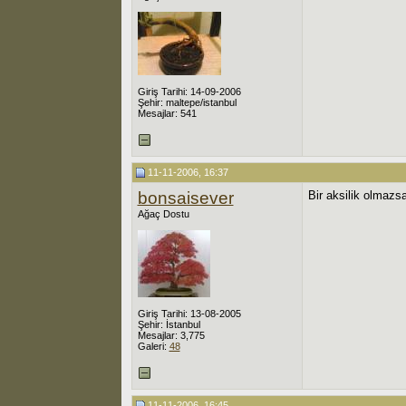
Giriş Tarihi: 14-09-2006
Şehir: maltepe/istanbul
Mesajlar: 541
11-11-2006, 16:37
bonsaisever
Bir aksilik olmaz
Ağaç Dostu
Giriş Tarihi: 13-08-2005
Şehir: İstanbul
Mesajlar: 3,775
Galeri:
48
11-11-2006, 16:45