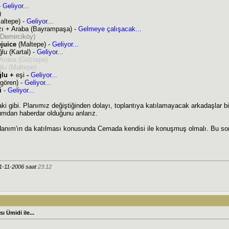
-
Geliyor...
)
altepe) -
Geliyor...
zı + Araba (Bayrampaşa) -
Gelmeye çalışacak...
(Demirciköy)
ejuice
(Maltepe) -
Geliyor...
lu (Kartal) -
Geliyor...
Araba (Göztepe)
lu (Maltepe)
lu +
eşi
-
Geliyor...
gören) -
Geliyor...
i
- Geliyor...
ki gibi. Planımız değiştiğinden dolayı, toplantıya katılamayacak arkadaşlar bil
mdan haberdar olduğunu anlarız.
 Hanım'ın da katılması konusunda Cemada kendisi ile konuşmuş olmalı. Bu s
11-11-2006 saat
23:12
 Ümidi ile...