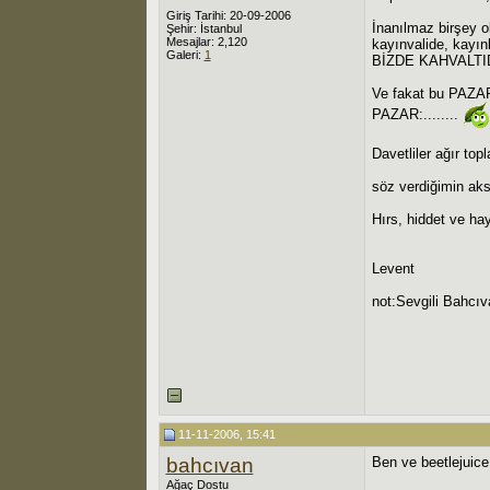
Giriş Tarihi: 20-09-2006
İnanılmaz birşey 
Şehir: İstanbul
Mesajlar: 2,120
kayınvalide, kayın
Galeri:
1
BİZDE KAHVALTIDA
Ve fakat bu PAZ
PAZAR:........
Davetliler ağır top
söz verdiğimin aks
Hırs, hiddet ve haya
Levent
not:Sevgili Bahcı
11-11-2006, 15:41
bahcıvan
Ben ve beetlejuice 
Ağaç Dostu