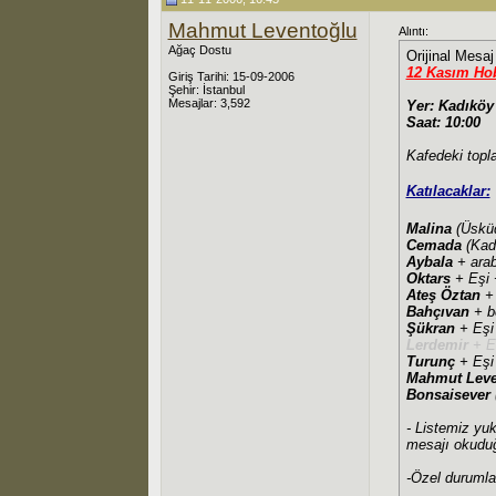
Mahmut Leventoğlu
Alıntı:
Ağaç Dostu
Orijinal Mesa
12 Kasım Hob
Giriş Tarihi: 15-09-2006
Şehir: İstanbul
Mesajlar: 3,592
Yer: Kadıköy
Saat: 10:00
Kafedeki topla
Katılacaklar:
Malina
(Üsküd
Cemada
(Kad
Aybala
+ ara
Oktars
+ Eşi 
Ateş Öztan
+
Bahçıvan
+ b
Şükran
+ Eşi
Lerdemir
+ Eş
Turunç
+ Eşi 
Mahmut Leve
Bonsaisever
- Listemiz yuk
mesajı okuduğ
-Özel durumlar