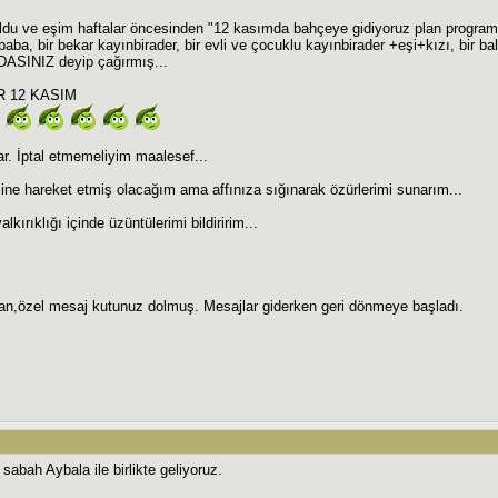
oldu ve eşim haftalar öncesinden "12 kasımda bahçeye gidiyoruz plan progr
baba, bir bekar kayınbirader, bir evli ve çocuklu kayınbirader +eşi+kızı, bir 
SINIZ deyip çağırmış...
AR 12 KASIM
lar. İptal etmemeliyim maalesef...
ine hareket etmiş olacağım ama affınıza sığınarak özürlerimi sunarım...
lkırıklığı içinde üzüntülerimi bildiririm...
van,özel mesaj kutunuz dolmuş. Mesajlar giderken geri dönmeye başladı.
sabah Aybala ile birlikte geliyoruz.