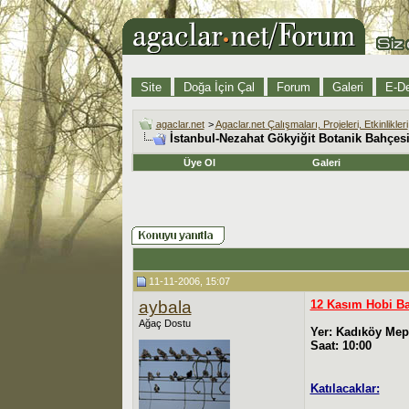
Site
Doğa İçin Çal
Forum
Galeri
E-De
agaclar.net
>
Agaclar.net Çalışmaları, Projeleri, Etkinlikleri
İstanbul-Nezahat Gökyiğit Botanik Bahçes
Üye Ol
Galeri
11-11-2006, 15:07
aybala
12 Kasım Hobi Ba
Ağaç Dostu
Yer: Kadıköy Mep
Saat: 10:00
Katılacaklar: