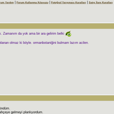
|
|
|
rum Yardım
Forum Kullanma Kılavuzu
Fotoğraf Yarışması Kuralları
Satış İlanı Kuralları
 Zamanım da yok ama bir ara gelirim belki
lanan olmaz ki böyle. ormanbotaniğini bulmam lazım acilen.
döndüm.
bahçeye gelmeyi planlıyordum.