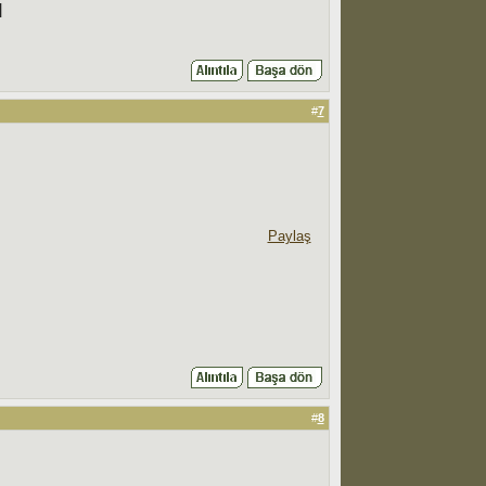
|
#
7
Paylaş
#
8