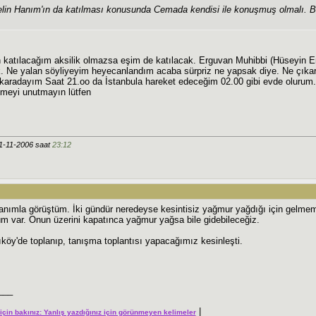
elin Hanım'ın da katılması konusunda Cemada kendisi ile konuşmuş olmalı.
n katılacağım aksilik olmazsa eşim de katılacak. Erguvan Muhibbi (Hüseyin 
k. Ne yalan söyliyeyim heyecanlandım acaba sürpriz ne yapsak diye. Ne çıkar
karadayım Saat 21.oo da İstanbula hareket edeceğim 02.00 gibi evde olurum.
emeyi unutmayın lütfen
11-11-2006 saat
23:12
anımla görüştüm. İki gündür neredeyse kesintisiz yağmur yağdığı için gelmemi
m var. Onun üzerini kapatınca yağmur yağsa bile gidebileceğiz.
köy'de toplanıp, tanışma toplantısı yapacağımız kesinleşti.
___
|
r için bakınız: Yanlış yazdığınız için görünmeyen kelimeler