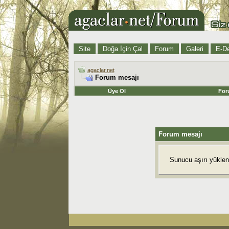
Site
Doğa İçin Çal
Forum
Galeri
E-De
agaclar.net
Forum mesajı
Üye Ol
For
Forum mesajı
Sunucu aşırı yüklend