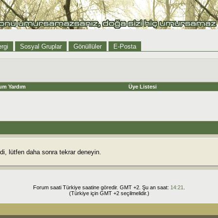
rgi
Sosyal Gruplar
Gönüllüler
E-Posta
um Yardım
Üye Listesi
i, lütfen daha sonra tekrar deneyin.
Forum saati Türkiye saatine göredir. GMT +2. Şu an saat:
14:21
.
(Türkiye için GMT +2 seçilmelidir.)