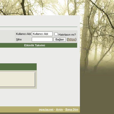
Kullanıcı Adı
Hatırlasın mı?
(
https
)
Şifre
Etkinlik Takvimi
agaclar.net
-
Arşiv
-
Başa Dön