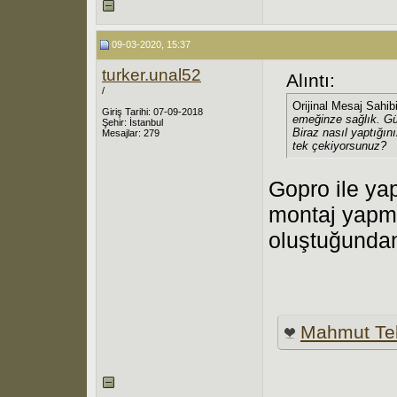
09-03-2020, 15:37
turker.unal52
Alıntı:
/
Orijinal Mesaj Sahib
Giriş Tarihi: 07-09-2018
emeğinze sağlık. Gü
Şehir: İstanbul
Biraz nasıl yaptığın
Mesajlar: 279
tek çekiyorsunuz?
Gopro ile yap
montaj yapma
oluştuğundan
Mahmut Te