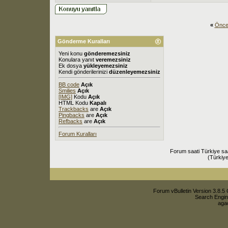
«
Önce
Gönderme Kuralları
Yeni konu
gönderemezsiniz
Konulara yanıt
veremezsiniz
Ek dosya
yükleyemezsiniz
Kendi gönderilerinizi
düzenleyemezsiniz
BB code
Açık
Smilies
Açık
[IMG]
Kodu
Açık
HTML Kodu
Kapalı
Trackbacks
are
Açık
Pingbacks
are
Açık
Refbacks
are
Açık
Forum Kuralları
Forum saati Türkiye sa
(Türkiye
Forum vBulletin Version 3.8.5 
Search Engin
agac