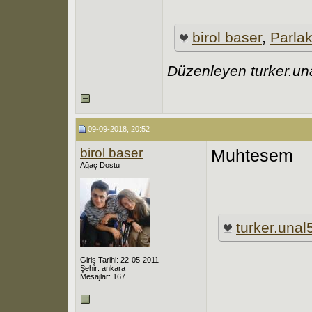
birol baser
,
Parlak
Düzenleyen turker.un
09-09-2018, 20:52
birol baser
Muhtesem
Ağaç Dostu
turker.unal
Giriş Tarihi: 22-05-2011
Şehir: ankara
Mesajlar: 167