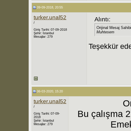
09-09-2018, 20:55
turker.unal52
Alıntı:
/
Orijinal Mesaj Sahib
Giriş Tarihi: 07-09-2018
Muhtesem
Şehir: İstanbul
Mesajlar: 279
Teşekkür ede
06-03-2020, 15:20
turker.unal52
O
/
Bu çalışma 2
Giriş Tarihi: 07-09-
2018
Şehir: İstanbul
Emek
Mesajlar: 279