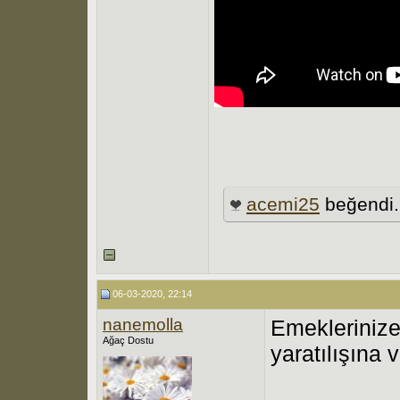
acemi25
beğendi.
06-03-2020, 22:14
nanemolla
Emeklerinize
Ağaç Dostu
yaratılışına 