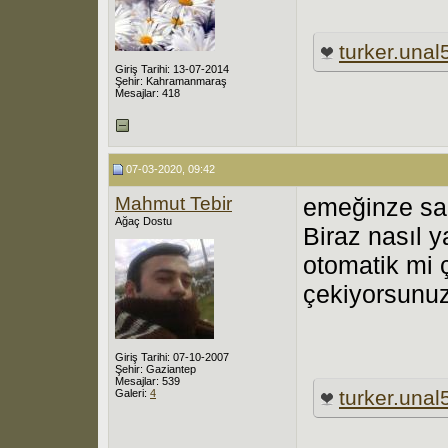
turker.unal
Giriş Tarihi: 13-07-2014
Şehir: Kahramanmaraş
Mesajlar: 418
07-03-2020, 09:42
Mahmut Tebir
emeğinze sağ
Ağaç Dostu
Biraz nasıl y
otomatik mi ç
çekiyorsunu
Giriş Tarihi: 07-10-2007
Şehir: Gaziantep
Mesajlar: 539
turker.unal
Galeri:
4