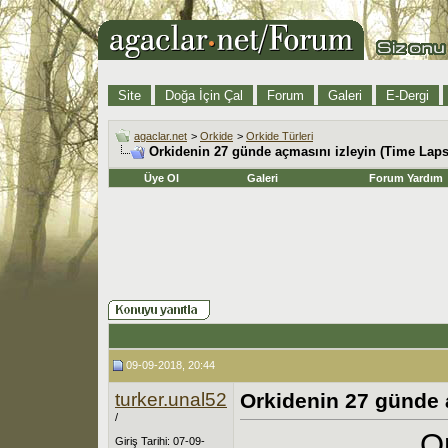
Site
Doğa İçin Çal
Forum
Galeri
E-Dergi
agaclar.net
>
Orkide
>
Orkide Türleri
Orkidenin 27 günde açmasını izleyin (Time Laps
Üye Ol
Galeri
Forum Yardım
09-09-2018, 20:44
turker.unal52
Orkidenin 27 günde 
/
O
Giriş Tarihi: 07-09-