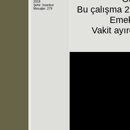
2018
Şehir: İstanbul
Bu çalışma 2
Mesajlar: 279
Emek
Vakit ayı