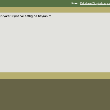
Konu
:
Orkidenin 27 günde açmas
n yaratılışına ve saflığına hayranım.