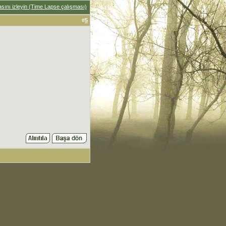
ını izleyin (Time Lapse çalışması)
#
5