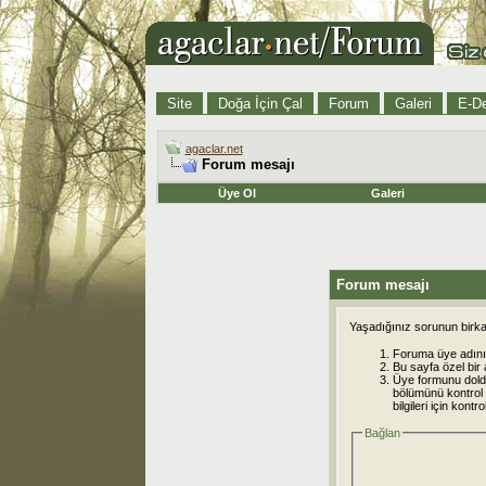
Site
Doğa İçin Çal
Forum
Galeri
E-De
agaclar.net
Forum mesajı
Üye Ol
Galeri
Forum mesajı
Yaşadığınız sorunun birkaç
Foruma üye adınız
Bu sayfa özel bir 
Üye formunu dold
bölümünü kontrol e
bilgileri için kont
Bağlan