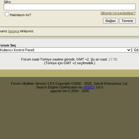
Şifre:
Şifrenizi mi kaybettiniz?
Hatırlasın mı?
rsanız
buraya
tıklayınız.
Forum Seç
Forum saati Türkiye saatine göredir. GMT +2. Şu an saat:
17:38
.
(Türkiye için GMT +2 seçilmelidir.)
Forum vBulletin Version 3.8.5 Copyright ©2000 - 2026, Jelsoft Enterprises Ltd.
Search Engine Optimization by
vBSEO
3.6.0
agaclar.net © 2004 - 2026