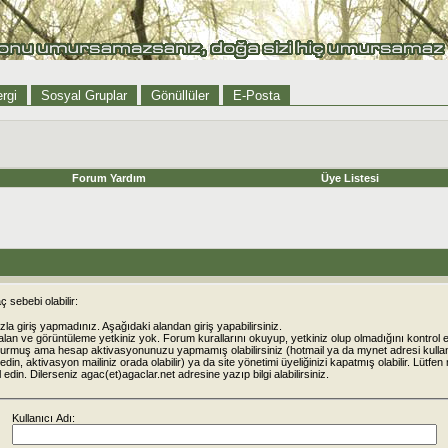
rgi
Sosyal Gruplar
Gönüllüler
E-Posta
Forum Yardım
Üye Listesi
 sebebi olabilir:
la giriş yapmadınız. Aşağıdaki alandan giriş yapabilirsiniz.
alan ve görüntüleme yetkiniz yok. Forum kurallarını okuyup, yetkiniz olup olmadığını kontrol e
urmuş ama hesap aktivasyonunuzu yapmamış olabilirsiniz (hotmail ya da mynet adresi kulla
din, aktivasyon mailiniz orada olabilir) ya da site yönetimi üyeliğinizi kapatmış olabilir. Lütfen
rol edin. Dilerseniz agac(et)agaclar.net adresine yazıp bilgi alabilirsiniz.
Kullanıcı Adı: