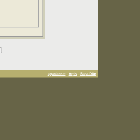
agaclar.net
-
Arşiv
-
Başa Dön