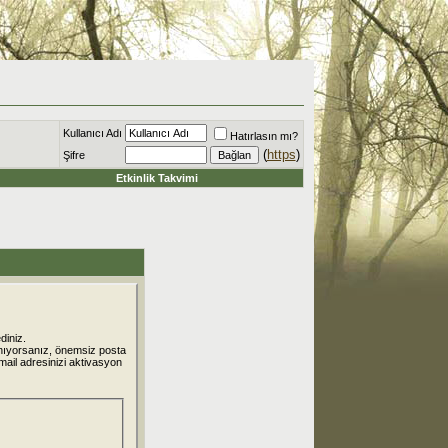
Kullanıcı Adı
Hatırlasın mı?
(
https
)
Şifre
Etkinlik Takvimi
diniz.
nıyorsanız, önemsiz posta
 mail adresinizi aktivasyon