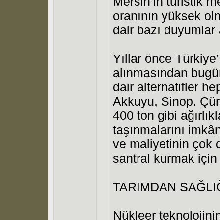
Mersin’in turistik 
oranının yüksek olm
dair bazı duyumlar 
Yıllar önce Türkiye
alınmasından bugün
dair alternatifler h
Akkuyu, Sinop. Çünk
400 ton gibi ağırlık
taşınmalarını imkân
ve maliyetinin çok
santral kurmak için
TARIMDAN SAĞLI
Nükleer teknolojinin