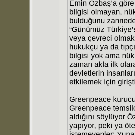
Emin Özbaş’a göre 
bilgisi olmayan, nükl
bulduğunu zanneden
“Günümüz Türkiye’s
veya çevreci olmak
hukukçu ya da tıpçı, 
bilgisi yok ama nük
zaman akla ilk olar
devletlerin insanla
etkilemek için girişt
Greenpeace kurucul
Greenpeace temsil
aldığını söylüyor Öz
yapıyor, peki ya öte
istemeyenler; Yunanl