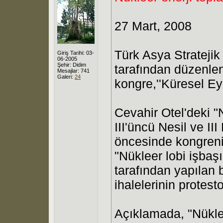
27 Mart, 2008
Türk Asya Strateji
Giriş Tarihi: 03-
06-2005
Şehir: Didim
tarafından düzenlen
Mesajlar: 741
Galeri:
24
kongre,''Küresel Ey
Cevahir Otel'deki 
III'üncü Nesil ve II
öncesinde kongrenin
"Nükleer lobi işbaşı
tarafından yapılan 
ihalelerinin protesto 
Açıklamada, "Nüklee