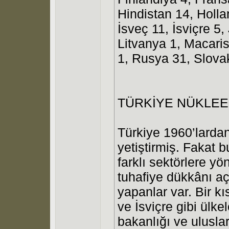
Hindistan 14, Hollan
İsveç 11, İsviçre 
Litvanya 1, Macari
1, Rusya 31, Slova
TÜRKİYE NÜKLE
Türkiye 1960’larda
yetiştirmiş. Fakat 
farklı sektörlere yö
tuhafiye dükkânı aça
yapanlar var. Bir 
ve İsviçre gibi ülke
bakanlığı ve ulusl