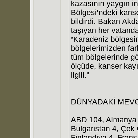
kazasının yaygın i
Bölgesi’ndeki kans
bildirdi. Bakan Akd
taşıyan her vatanda
“Karadeniz bölgesin
bölgelerimizden far
tüm bölgelerinde gö
ölçüde, kanser kayıt
ilgili.”
DÜNYADAKİ MEVC
ABD 104, Almanya 18
Bulgaristan 4, Çek 
Finlandiya 4, Fran