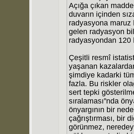
Açığa çıkan maddele
duvarın içinden sız
radyasyona maruz k
gelen radyasyon bil
radyasyondan 120 k
Çeşitli resmî istatis
yaşanan kazalardan 
şimdiye kadarki tüm
fazla. Bu riskler ol
sert tepki gösteril
sıralaması”nda önyar
önyargının bir neden
çağrıştırması, bir 
görünmez, neredeyse