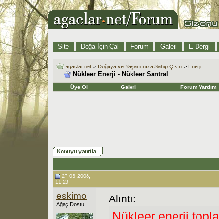
Site
Doğa İçin Çal
Forum
Galeri
E-Dergi
agaclar.net
>
Doğaya ve Yaşamınıza Sahip Çıkın
>
Enerji
Nükleer Enerji - Nükleer Santral
Üye Ol
Galeri
Forum Yardım
27-03-2008,
11:29
eskimo
Alıntı:
Ağaç Dostu
Nükleer enerji topl