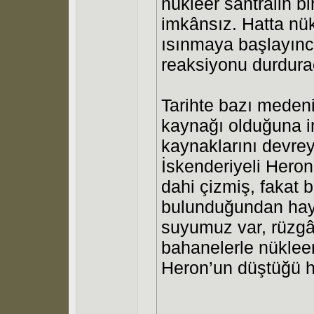
nükleer santralin b
imkânsız. Hatta nük
ısınmaya başlayınca
reaksiyonu durdura
Tarihte bazı medeniy
kaynağı olduğuna in
kaynaklarını devre
İskenderiyeli Heron
dahi çizmiş, fakat 
bulunduğundan hay
suyumuz var, rüzgâr
bahanelerle nüklee
Heron’un düştüğü 