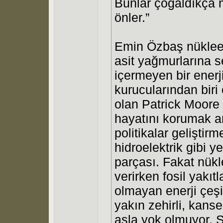
Bunlar çoğaldıkça 
önler.”
Emin Özbaş nükleer
asit yağmurlarına s
içermeyen bir enerj
kurucularından biri 
olan Patrick Moore 
hayatını korumak am
politikalar geliştir
hidroelektrik gibi y
parçası. Fakat nükl
verirken fosil yakıtl
olmayan enerji çeşid
yakın zehirli, kans
asla yok olmuyor.