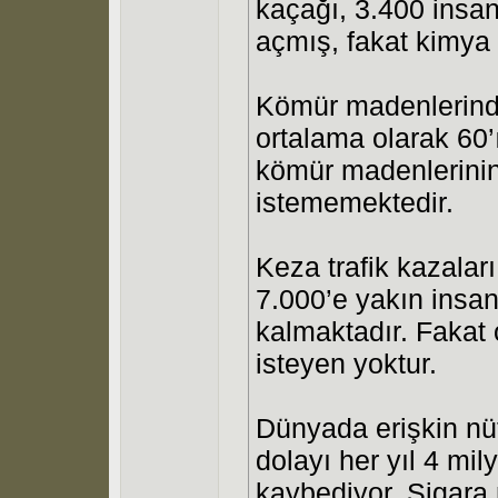
kaçağı, 3.400 insan
açmış, fakat kimya
Kömür madenlerinde 
ortalama olarak 60’
kömür madenlerinin
istememektedir.
Keza trafik kazalar
7.000’e yakın insan
kalmaktadır. Fakat
isteyen yoktur.
Dünyada erişkin nüf
dolayı her yıl 4 mil
kaybediyor. Sigara