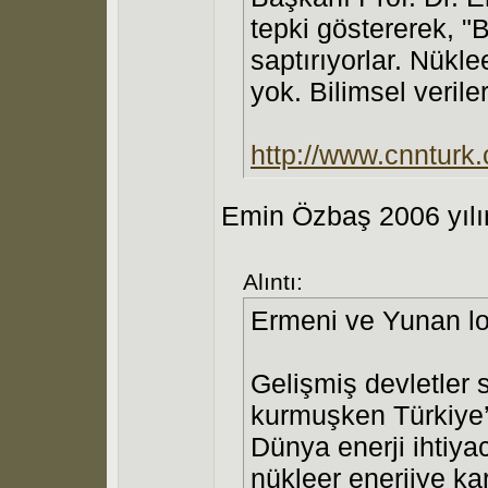
tepki göstererek, "
saptırıyorlar. Nükle
yok. Bilimsel verile
http://www.cnntur
Emin Özbaş 2006 yılın
Alıntı:
Ermeni ve Yunan lob
Gelişmiş devletler s
kurmuşken Türkiye’de
Dünya enerji ihtiya
nükleer enerjiye ka