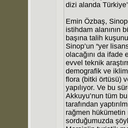
dizi alanda Türkiy
Emin Özbaş, Sinop’
istihdam alanının b
başına talih kuşun
Sinop’un “yer lisa
olacağını da ifade 
evvel teknik araştır
demografik ve iklim 
flora (bitki örtüsü) 
yapılıyor. Ve bu sü
Akkuyu’nun tüm bu 
tarafından yaptırı
rağmen hükümetin n
sorduğumuzda şöyle