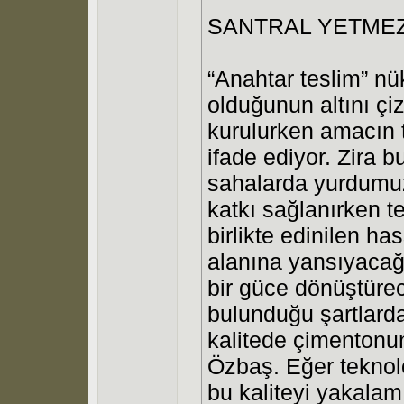
SANTRAL YETMEZ
“Anahtar teslim” nük
olduğunun altını çi
kurulurken amacın t
ifade ediyor. Zira
sahalarda yurdumuzu
katkı sağlanırken t
birlikte edinilen ha
alanına yansıyacağı
bir güce dönüştürec
bulunduğu şartlarda
kalitede çimentonun
Özbaş. Eğer teknolo
bu kaliteyi yakalam