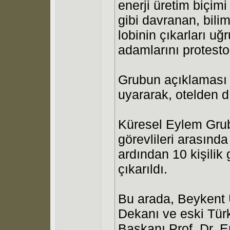
enerji üretim biçim
gibi davranan, bili
lobinin çıkarları u
adamlarını protesto
Grubun açıklaması s
uyararak, otelden dı
Küresel Eylem Grubu
görevlileri arasınd
ardından 10 kişilik 
çıkarıldı.
Bu arada, Beykent 
Dekanı ve eski Tür
Başkanı Prof. Dr. 