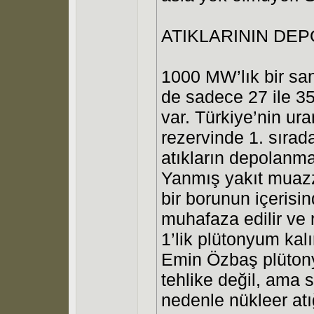
ATIKLARININ DE
1000 MW’lık bir san
de sadece 27 ile 3
var. Türkiye’nin u
rezervinde 1. sırad
atıkların depolanmas
Yanmış yakıt muazz
bir borunun içerisi
muhafaza edilir ve 
1’lik plütonyum kalı
Emin Özbaş plütony
tehlike değil, ama s
nedenle nükleer atığ