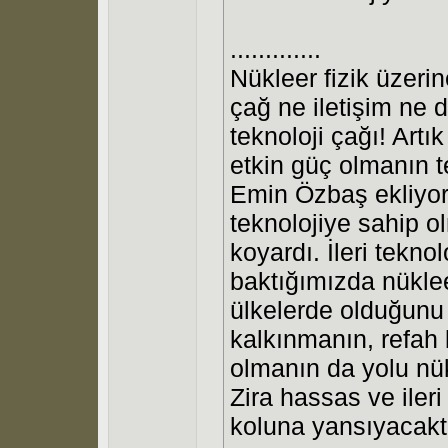
.............
Nükleer fizik üzeri
çağ ne iletişim ne 
teknoloji çağı! Artı
etkin güç olmanın t
Emin Özbaş ekliyor
teknolojiye sahip o
koyardı. İleri tekn
baktığımızda nüklee
ülkelerde olduğunu 
kalkınmanın, refah
olmanın da yolu nük
Zira hassas ve ileri
koluna yansıyacaktı