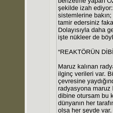
benzetme yapan Özb
şekilde izah ediyor
sistemlerine bakın
tamir edersiniz faka
Dolayısıyla daha ge
işte nükleer de böyl
“REAKTÖRÜN DİB
Maruz kalınan rad
ilginç verileri var.
çevresine yaydığın
radyasyona maruz k
dibine otursam bu k
dünyanın her tarafı
olsa her şeyde var.