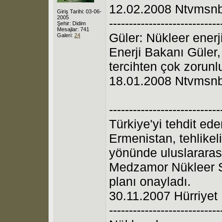
12.02.2008 Ntvmsn
Giriş Tarihi: 03-06-
2005
----------------------------
Şehir: Didim
Mesajlar: 741
Güler: Nükleer ener
Galeri:
24
Enerji Bakanı Güler, 
tercihten çok zorunl
18.01.2008 Ntvmsn
----------------------------
Türkiye'yi tehdit ed
Ermenistan, tehlikeli
yönünde uluslararas
Medzamor Nükleer Sa
planı onayladı.
30.11.2007 Hürriyet
----------------------------