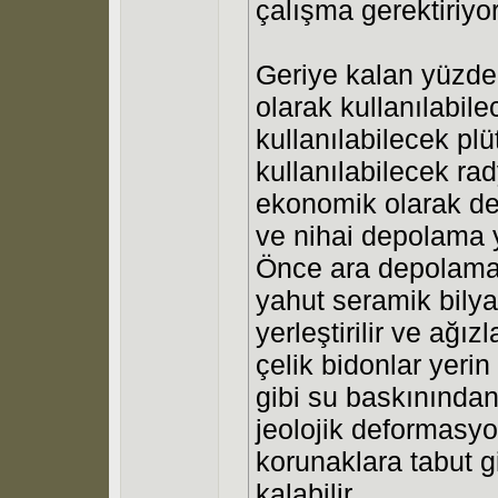
çalışma gerektiriyor
Geriye kalan yüzde 
olarak kullanılabi
kullanılabilecek pl
kullanılabilecek rad
ekonomik olarak de
ve nihai depolama
Önce ara depolama
yahut seramik bilya
yerleştirilir ve ağı
çelik bidonlar yeri
gibi su baskınından
jeolojik deformasy
korunaklara tabut gi
kalabilir.