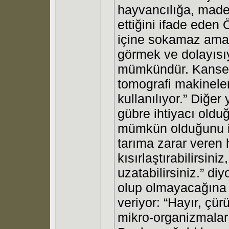
hayvancılığa, maden
ettiğini ifade eden 
içine sokamaz ama n
görmek ve dolayısı
mümkündür. Kanser, 
tomografi makineler
kullanılıyor.” Diğer
gübre ihtiyacı oldu
mümkün olduğunu i
tarıma zarar veren 
kısırlaştırabilirsin
uzatabilirsiniz.” di
olup olmayacağına 
veriyor: “Hayır, çü
mikro-organizmalar