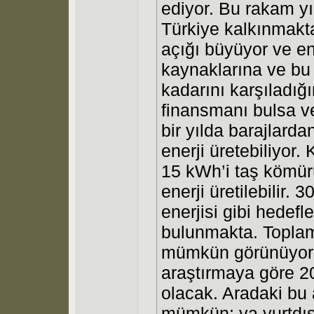
ediyor. Bu rakam yı
Türkiye kalkınmakta
açığı büyüyor ve ene
kaynaklarına ve bu 
kadarını karşıladığ
finansmanı bulsa v
bir yılda barajlard
enerji üretebiliyor
15 kWh’i taş kömür
enerji üretilebilir.
enerjisi gibi hedefl
bulunmakta. Toplamd
mümkün görünüyor.
araştırmaya göre 2
olacak. Aradaki bu a
mümkün; ya yurtdış