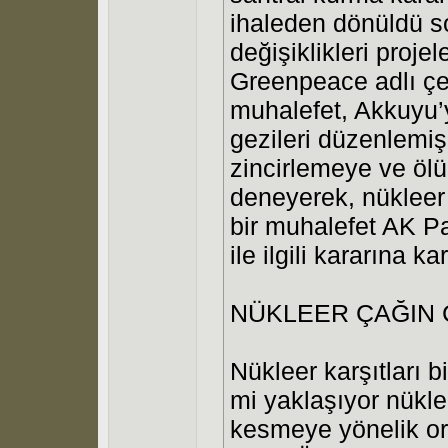
ihaleden dönüldü s
değişiklikleri proje
Greenpeace adlı çe
muhalefet, Akkuyu’
gezileri düzenlemiş
zincirlemeye ve ölü
deneyerek, nükleer 
bir muhalefet AK Pa
ile ilgili kararına 
NÜKLEER ÇAĞIN 
Nükleer karşıtları b
mi yaklaşıyor nükl
kesmeye yönelik org