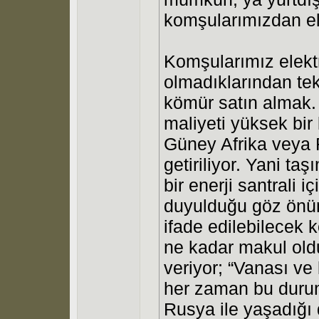
komşularımızdan elek
Komşularımız elekt
olmadıklarından t
kömür satın almak
maliyeti yüksek bir
Güney Afrika veya R
getiriliyor. Yani t
bir enerji santrali 
duyulduğu göz önün
ifade edilebilecek 
ne kadar makul ol
veriyor; “Vanası ve
her zaman bu durum
Rusya ile yaşadığı 