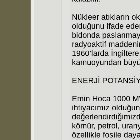
Nükleer atıkların ok
olduğunu ifade ed
bidonda paslanmay
radyoaktif maddenin
1960’larda İngilter
kamuoyundan büyük 
ENERJİ POTANSİY
Emin Hoca 1000 MW’
ihtiyacımız olduğunu
değerlendirdiğimiz
kömür, petrol, urany
özellikle fosile daya