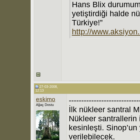
Hans Blix durumum
yetiştirdiği halde 
Türkiye!”
http://www.aksiyon
27-03-2008,
12:13
eskimo
----------------------------
Ağaç Dostu
İlk nükleer santral 
Nükleer santrallerin
kesinleşti. Sinop’un
verilebilecek.