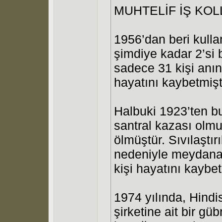
MUHTELİF İŞ KO
1956’dan beri kulla
şimdiye kadar 2’si
sadece 31 kişi anın
hayatını kaybetmişti
Halbuki 1923’ten b
santral kazası olmu
ölmüştür. Sıvılaştı
nedeniyle meydana 
kişi hayatını kaybet
1974 yılında, Hindi
şirketine ait bir gü