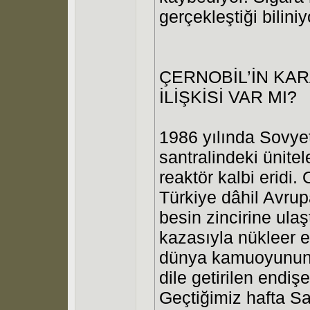
gerçekleştiği biliniy
ÇERNOBİL’İN KAR
İLİŞKİSİ VAR MI?
1986 yılında Sovyetl
santralindeki ünite
reaktör kalbi eridi
Türkiye dâhil Avrupa
besin zincirine ula
kazasıyla nükleer en
dünya kamuoyunun n
dile getirilen endiş
Geçtiğimiz hafta S