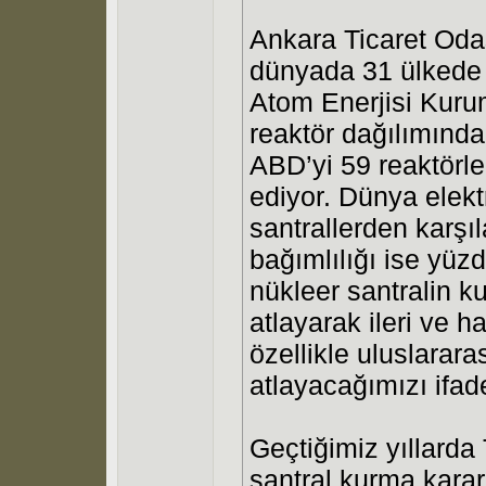
Ankara Ticaret Odas
dünyada 31 ülkede 4
Atom Enerjisi Kuru
reaktör dağılımında
ABD’yi 59 reaktörle
ediyor. Dünya elekt
santrallerden karşıl
bağımlılığı ise yü
nükleer santralin k
atlayarak ileri ve 
özellikle uluslarara
atlayacağımızı ifad
Geçtiğimiz yıllarda
santral kurma karar