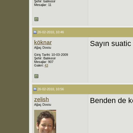
Şehir: balıkesir
Mesajlar: 11
26-02-2010, 10:46
köknar
Sayın suatic 
Ağaç Dostu
Giriş Tarihi: 10-03-2009
Şehir: Balıkesir
Mesajlar: 907
Galeri:
43
26-02-2010, 10:56
zelish
Benden de k
Ağaç Dostu