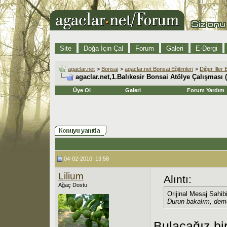
Site
Doğa İçin Çal
Forum
Galeri
E-Dergi
agaclar.net
>
Bonsai
>
agaclar.net Bonsai Eğitimleri
>
Diğer İller
agaclar.net,1.Balıkesir Bonsai Atölye Çalışması 
Üye Ol
Galeri
Forum Yardım
04-02-2010, 13:58
Lilium
Alıntı:
Ağaç Dostu
Orijinal Mesaj Sahib
Durun bakalım, demok
Bulacağız bi