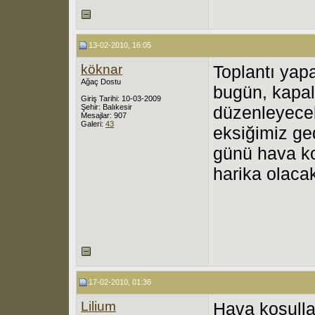
13-02-2010, 16:05
köknar
Toplantı yapa
Ağaç Dostu
bugün, kapalı
Giriş Tarihi: 10-03-2009
Şehir: Balıkesir
düzenleyecekl
Mesajlar: 907
Galeri:
43
eksiğimiz ge
günü hava ko
harika olaca
17-02-2010, 01:36
Lilium
Hava koşullar