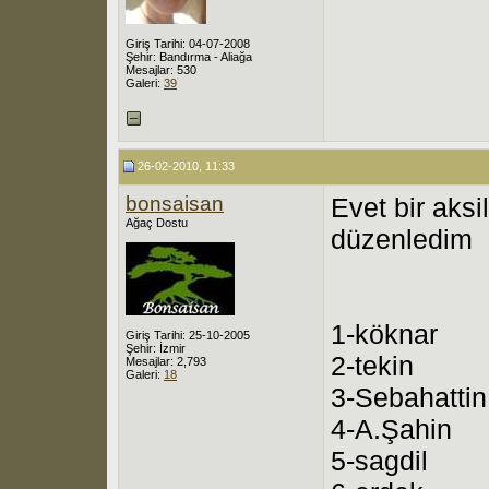
Giriş Tarihi: 04-07-2008
Şehir: Bandırma - Aliağa
Mesajlar: 530
Galeri:
39
26-02-2010, 11:33
bonsaisan
Evet bir aksi
Ağaç Dostu
düzenledim
1-köknar
Giriş Tarihi: 25-10-2005
Şehir: İzmir
2-tekin
Mesajlar: 2,793
Galeri:
18
3-Sebahattin
4-A.Şahin
5-sagdil