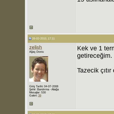
26-02-2010, 17:11
zelish
Kek ve 1 ter
Ağaç Dostu
getireceğim.
Tazecik çıtır 
Giriş Tarihi: 04-07-2008
Şehir: Bandırma - Aliağa
Mesajlar: 530
Galeri:
39