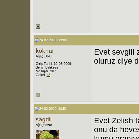
24-02-2010, 19:08
köknar
Evet sevgili 
Ağaç Dostu
oluruz diye 
Giriş Tarihi: 10-03-2009
Şehir: Balıkesir
Mesajlar: 907
Galeri:
43
24-02-2010, 19:51
sagdil
Evet Zelish 
Ağaçsever
onu da heve
kumu aranıyo