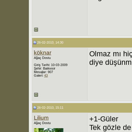
26-02-2010, 14:30
köknar
Olmaz mı hiç?
Ağaç Dostu
diye düşünm
Giriş Tarihi: 10-03-2009
Şehir: Balıkesir
Mesajlar: 907
Galeri:
43
26-02-2010, 15:11
Lilium
+1-Güler
Ağaç Dostu
Tek gözle de 