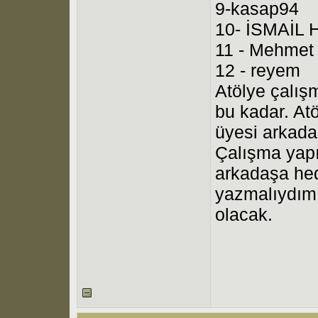
9-kasap94
10- İSMAİL H
11 - Mehmet
12 - reyem
Atölye çalış
bu kadar. At
üyesi arkada
Çalışma yapı
arkadaşa hed
yazmalıydım.
olacak.