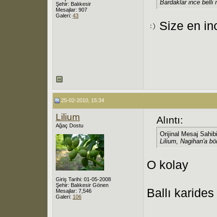
Bardaklar ince belli 
Şehir: Balıkesir
Mesajlar: 907
Galeri:
43
Size en inc
25-02-2010, 15:34
Lilium
Alıntı:
Ağaç Dostu
Orijinal Mesaj Sahib
Lilium, Nagihan'a bör
O kolay
Giriş Tarihi: 01-05-2008
Şehir: Balıkesir Gönen
Ballı karide
Mesajlar: 7,546
Galeri:
106