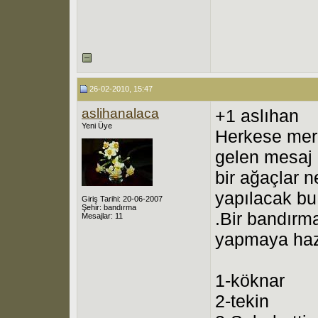
26-02-2010, 15:47
aslihanalaca
+1 aslıhan
Yeni Üye
Herkese merh
gelen mesaj 
bir ağaçlar 
yapılacak bu
Giriş Tarihi: 20-06-2007
Şehir: bandırma
.Bir bandırm
Mesajlar: 11
yapmaya haz
1-köknar
2-tekin