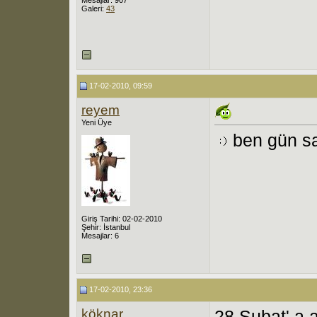
Galeri:
43
17-02-2010, 09:59
reyem
Yeni Üye
ben gün s
Giriş Tarihi: 02-02-2010
Şehir: İstanbul
Mesajlar: 6
17-02-2010, 23:36
köknar
28 Şubat' a a