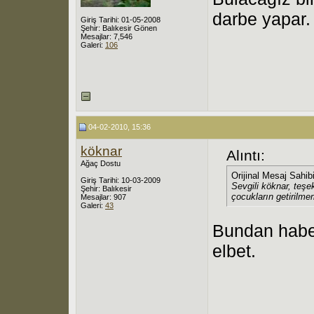
darbe yapar.
Giriş Tarihi: 01-05-2008
Şehir: Balıkesir Gönen
Mesajlar: 7,546
Galeri:
106
04-02-2010, 15:36
köknar
Alıntı:
Ağaç Dostu
Orijinal Mesaj Sahib
Giriş Tarihi: 10-03-2009
Sevgili köknar, teş
Şehir: Balıkesir
çocukların getirilmem
Mesajlar: 907
Galeri:
43
Bundan haber
elbet.