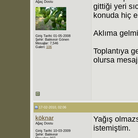
Ağaç Dostu
gittiği yeri s
konuda hiç e
Aklıma gelmi
Giriş Tarihi: 01-05-2008
Şehir: Balıkesir Gönen
Mesajlar: 7,546
Galeri:
106
Toplantıya ge
olursa mesaj 
17-02-2010, 02:06
köknar
Yağış olmazs
Ağaç Dostu
istemiştim.
Giriş Tarihi: 10-03-2009
Şehir: Balıkesir
Mesajlar: 907