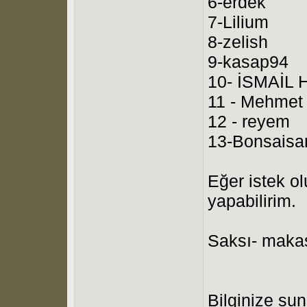
6-erdek
7-Lilium
8-zelish
9-kasap94
10- İSMAİL H
11 - Mehmet
12 - reyem
13-Bonsaisa
Eğer istek ol
yapabilirim.
Saksı- makas 
Bilginize su