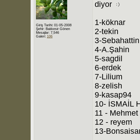
diyor
1-köknar
Giriş Tarihi: 01-05-2008
Şehir: Balıkesir Gönen
2-tekin
Mesajlar: 7,546
Galeri:
106
3-Sebahattin
4-A.Şahin
5-sagdil
6-erdek
7-Lilium
8-zelish
9-kasap94
10- İSMAİL H
11 - Mehmet
12 - reyem
13-Bonsaisa