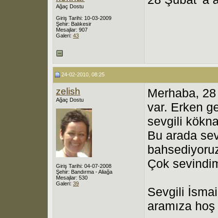
Ağaç Dostu
Giriş Tarihi: 10-03-2009
Şehir: Balıkesir
Mesajlar: 907
Galeri:
43
24-02-2010, 08:25
zelish
Merhaba, 28 
Ağaç Dostu
var. Erken g
sevgili kökna
Bu arada sev
bahsediyoru
Çok sevindi
Giriş Tarihi: 04-07-2008
Şehir: Bandırma - Aliağa
Mesajlar: 530
Galeri:
39
Sevgili İsmai
aramıza hoş 