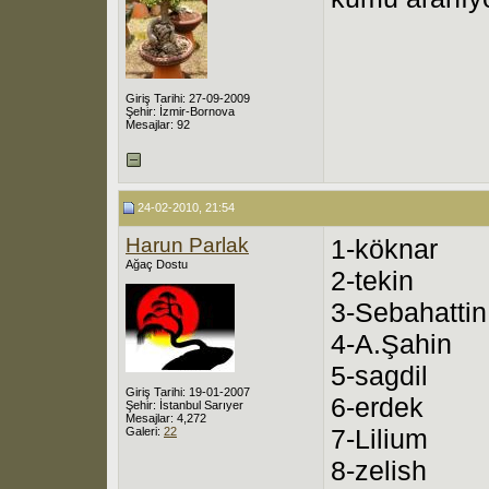
Giriş Tarihi: 27-09-2009
Şehir: İzmir-Bornova
Mesajlar: 92
24-02-2010, 21:54
Harun Parlak
1-köknar
Ağaç Dostu
2-tekin
3-Sebahattin
4-A.Şahin
5-sagdil
Giriş Tarihi: 19-01-2007
6-erdek
Şehir: İstanbul Sarıyer
Mesajlar: 4,272
7-Lilium
Galeri:
22
8-zelish