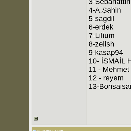
3-Sebahattin
4-A.Şahin
5-sagdil
6-erdek
7-Lilium
8-zelish
9-kasap94
10- İSMAİL H
11 - Mehmet
12 - reyem
13-Bonsaisa