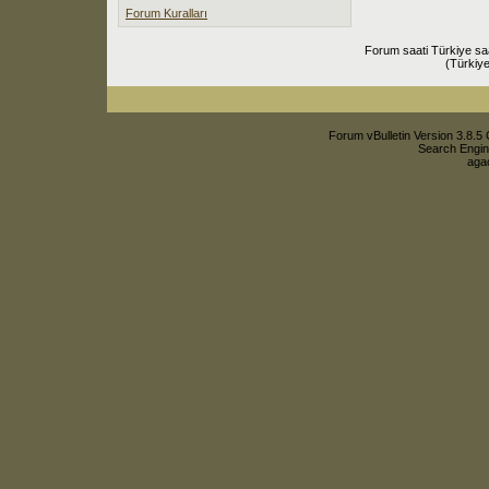
Forum Kuralları
Forum saati Türkiye sa
(Türkiye
Forum vBulletin Version 3.8.5 
Search Engin
agac