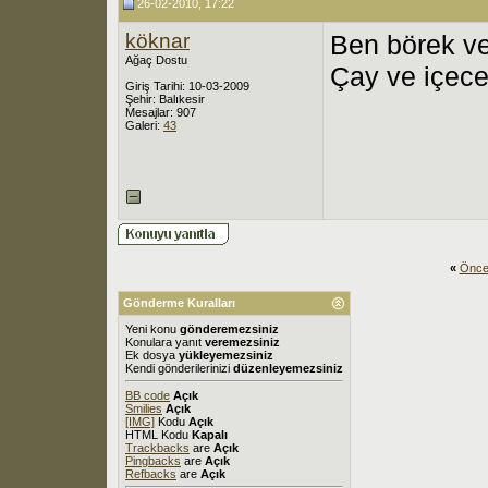
26-02-2010, 17:22
köknar
Ben börek ve
Ağaç Dostu
Çay ve içece
Giriş Tarihi: 10-03-2009
Şehir: Balıkesir
Mesajlar: 907
Galeri:
43
«
Önce
Gönderme Kuralları
Yeni konu
gönderemezsiniz
Konulara yanıt
veremezsiniz
Ek dosya
yükleyemezsiniz
Kendi gönderilerinizi
düzenleyemezsiniz
BB code
Açık
Smilies
Açık
[IMG]
Kodu
Açık
HTML Kodu
Kapalı
Trackbacks
are
Açık
Pingbacks
are
Açık
Refbacks
are
Açık