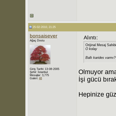
25-02-2010, 21:25
bonsaisever
Alıntı:
Ağaç Dostu
Orijinal Mesaj Sahib
O kolay
Ballı karides varmı
Giriş Tarihi: 13-08-2005
Olmuyor ama
Şehir: İstanbul
Mesajlar: 3,775
İşi gücü bır
Galeri:
48
Hepinize güze