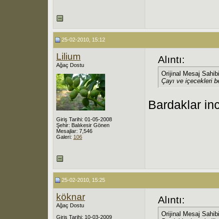
25-02-2010, 15:12
Lilium
Alıntı:
Ağaç Dostu
Orijinal Mesaj Sahib
Çayı ve içecekleri b
Bardaklar inc
Giriş Tarihi: 01-05-2008
Şehir: Balıkesir Gönen
Mesajlar: 7,546
Galeri:
106
25-02-2010, 15:25
köknar
Alıntı:
Ağaç Dostu
Orijinal Mesaj Sahib
Giriş Tarihi: 10-03-2009