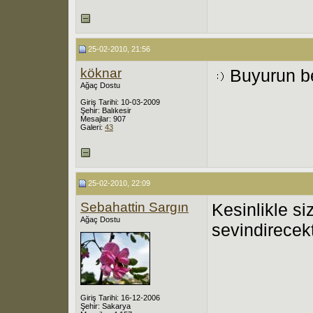
25-02-2010, 21:56
köknar
Buyurun be
Ağaç Dostu
Giriş Tarihi: 10-03-2009
Şehir: Balıkesir
Mesajlar: 907
Galeri:
43
25-02-2010, 22:09
Sebahattin Sargın
Kesinlikle s
Ağaç Dostu
sevindirecekt
Giriş Tarihi: 16-12-2006
Şehir: Sakarya