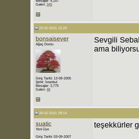
Mesajlar: 4,157
Galeri:
345
25-02-2010, 22:29
bonsaisever
Sevgili Seba
Ağaç Dostu
ama biliyors
Giriş Tarihi: 13-08-2005
Şehir: İstanbul
Mesajlar: 3,775
Galeri:
48
26-02-2010, 08:14
suatic
teşekkürler g
Yeni Üye
Giriş Tarihi: 03-09-2007