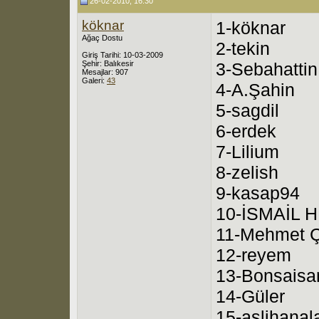
26-02-2010, 16:30
köknar
1-köknar
Ağaç Dostu
2-tekin
Giriş Tarihi: 10-03-2009
Şehir: Balıkesir
3-Sebahattin
Mesajlar: 907
Galeri:
43
4-A.Şahin
5-sagdil
6-erdek
7-Lilium
8-zelish
9-kasap94
10-İSMAİL H
11-Mehmet Ç
12-reyem
13-Bonsaisa
14-Güler
15-aslihanal