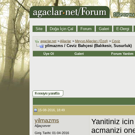
Site
Doğa İçin Çal
Forum
Galeri
E-Dergi
agaclar.net
>
Ağaçlar
>
Meyve Ağaçları (Özel)
>
Ceviz
yilmazms / Ceviz Bahçesi (Balıkesir, Susurluk)
Üye Ol
Galeri
Forum Yardım
15-08-2016, 18:49
yilmazms
Yanitiniz ici
Ağaçsever
acmanizi one
Giriş Tarihi: 01-04-2016