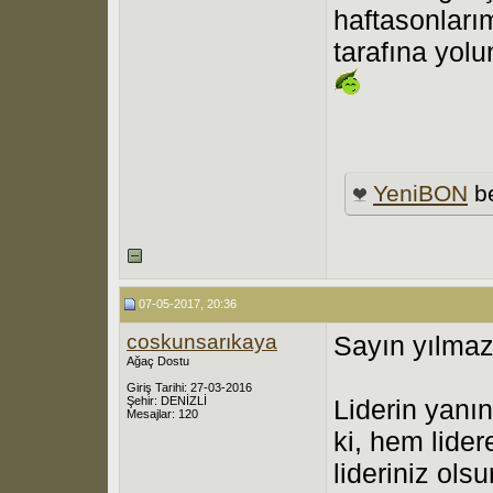
haftasonlarım
tarafına yol
YeniBON
be
07-05-2017, 20:36
coskunsarıkaya
Sayın yılma
Ağaç Dostu
Giriş Tarihi: 27-03-2016
Şehir: DENİZLİ
Liderin yanı
Mesajlar: 120
ki, hem lide
lideriniz ols