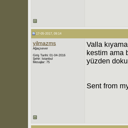
17-05-2017, 09:14
yilmazms
Valla kıyam
Ağaçsever
kestim ama b
Giriş Tarihi: 01-04-2016
Şehir: Istanbul
yüzden dok
Mesajlar: 75
Sent from my