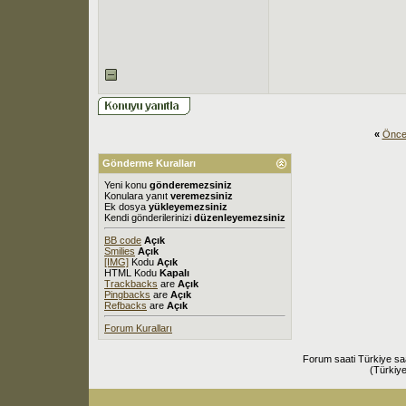
«
Önce
Gönderme Kuralları
Yeni konu
gönderemezsiniz
Konulara yanıt
veremezsiniz
Ek dosya
yükleyemezsiniz
Kendi gönderilerinizi
düzenleyemezsiniz
BB code
Açık
Smilies
Açık
[IMG]
Kodu
Açık
HTML Kodu
Kapalı
Trackbacks
are
Açık
Pingbacks
are
Açık
Refbacks
are
Açık
Forum Kuralları
Forum saati Türkiye sa
(Türkiye