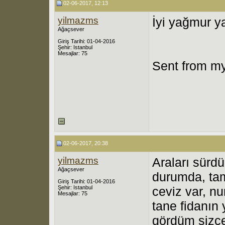
02-06-2017, 12:13
yilmazms
İyi yağmur y
Ağaçsever
Giriş Tarihi: 01-04-2016
Şehir: Istanbul
Mesajlar: 75
Sent from my
02-06-2017, 20:38
yilmazms
Araları sürdü
Ağaçsever
durumda, tam
Giriş Tarihi: 01-04-2016
Şehir: Istanbul
ceviz var, n
Mesajlar: 75
tane fidanın
gördüm sizce