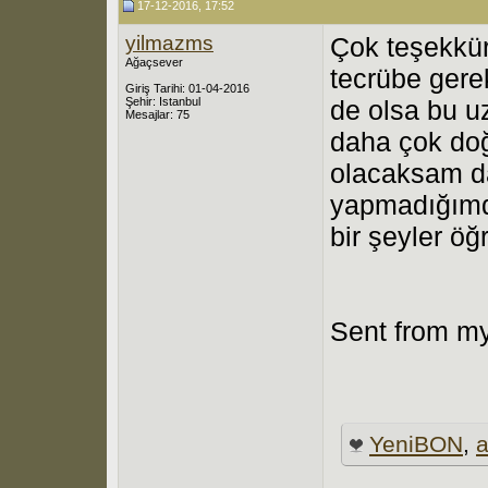
17-12-2016, 17:52
yilmazms
Çok teşekkür
Ağaçsever
tecrübe gere
Giriş Tarihi: 01-04-2016
Şehir: Istanbul
de olsa bu uz
Mesajlar: 75
daha çok doğ
olacaksam d
yapmadığımda
bir şeyler öğr
Sent from my
YeniBON
,
a