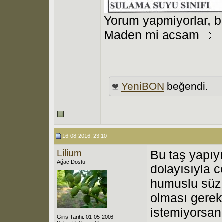
Yorum yapmiyorlar, b
Maden mi acsam
YeniBON
beğendi.
16-08-2016, 23:10
Lilium
Bu taş yapıyı
Ağaç Dostu
dolayısıyla 
humuslu süze
olması gerek
istemiyorsanı
Giriş Tarihi: 01-05-2008