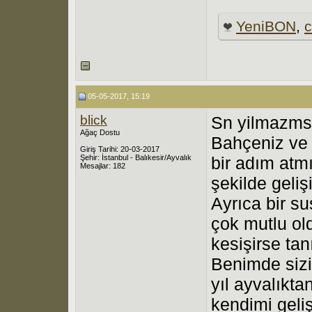
YeniBON
,
c
05-05-2017, 15:19
blick
Sn yilmazms
Ağaç Dostu
Bahçeniz ve c
Giriş Tarihi: 20-03-2017
Şehir: İstanbul - Balıkesir/Ayvalık
bir adım atmı
Mesajlar: 182
şekilde gelişi
Ayrıca bir s
çok mutlu o
kesişirse ta
Benimde sizi
yıl ayvalıkta
kendimi geli