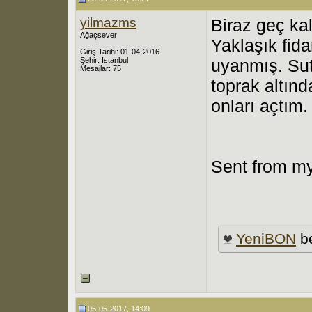
yilmazms
Biraz geç k
Ağaçsever
Yaklaşık fida
Giriş Tarihi: 01-04-2016
Şehir: Istanbul
uyanmış. Sutu
Mesajlar: 75
toprak altınd
onları açtım.
Sent from my
YeniBON
be
05-05-2017, 14:09