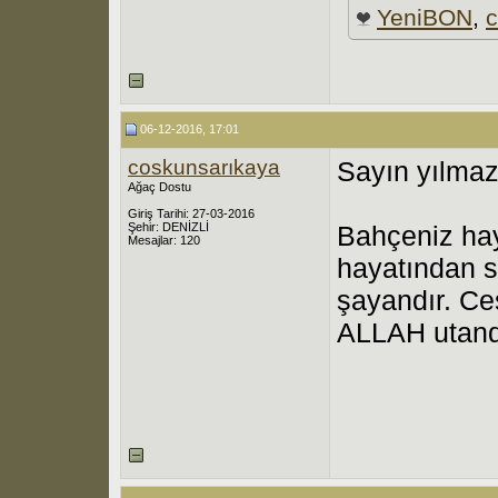
YeniBON
,
c
06-12-2016, 17:01
coskunsarıkaya
Sayın yılma
Ağaç Dostu
Giriş Tarihi: 27-03-2016
Şehir: DENİZLİ
Bahçeniz hayı
Mesajlar: 120
hayatından s
şayandır. Ce
ALLAH utandı