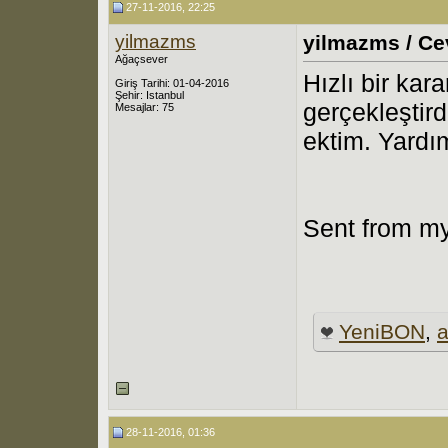
27-11-2016, 22:25
yilmazms
yilmazms / Cev
Ağaçsever
Hızlı bir kar
Giriş Tarihi: 01-04-2016
Şehir: Istanbul
gerçekleştir
Mesajlar: 75
ektim. Yardım
Sent from my
YeniBON
,
a
28-11-2016, 01:36