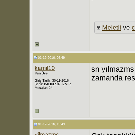
Meletli
ve
c
01-12-2016, 05:49
kamil10
sn yılmazms 
Yeni Üye
zamanda resi
Giriş Tarihi: 30-11-2016
Şehir: BALIKESİR-İZMİR
Mesajlar: 24
01-12-2016, 15:43
yilmazms