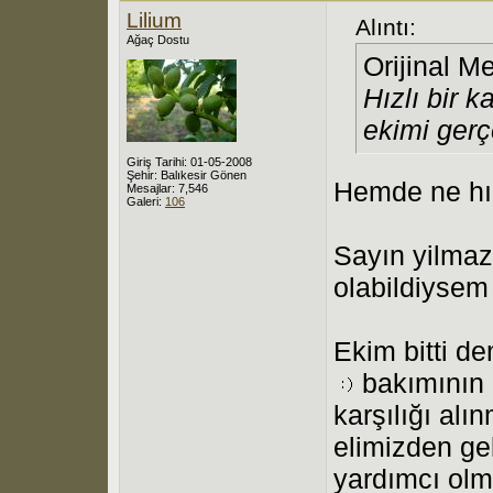
Lilium
Alıntı:
Ağaç Dostu
Orijinal M
Hızlı bir 
ekimi gerç
Giriş Tarihi: 01-05-2008
Şehir: Balıkesir Gönen
Hemde ne hızl
Mesajlar: 7,546
Galeri:
106
Sayın yilmaz
olabildiysem
Ekim bitti de
bakımının d
karşılığı alı
elimizden ge
yardımcı olm