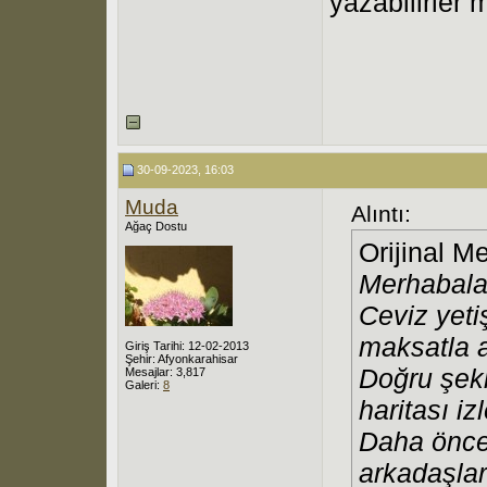
yazabilirler 
30-09-2023, 16:03
Muda
Alıntı:
Ağaç Dostu
Orijinal M
Merhabala
Ceviz yetiş
maksatla 
Giriş Tarihi: 12-02-2013
Şehir: Afyonkarahisar
Doğru şekil
Mesajlar: 3,817
Galeri:
8
haritası iz
Daha önce
arkadaşlar