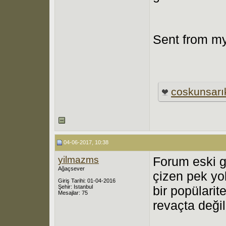
Sent from my
coskunsarı
04-06-2017, 10:38
yilmazms
Forum eski g
Ağaçsever
çizen pek yo
Giriş Tarihi: 01-04-2016
Şehir: Istanbul
bir popülarit
Mesajlar: 75
revaçta değil 