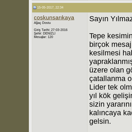
15-05-2017, 22:34
coskunsarıkaya
Sayın Yılma
Ağaç Dostu
Giriş Tarihi: 27-03-2016
Şehir: DENİZLİ
Tepe kesimin
Mesajlar: 120
birçok mesaj
kesilmesi h
yapraklanmış 
üzere olan g
çatallanma o
Lider tek olm
yıl kök geliş
sizin yararın
kalıncaya kad
gelsin.