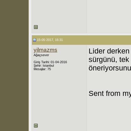
15-05-2017, 16:31
yilmazms
Lider derken
Ağaçsever
sürgünü, tek
Giriş Tarihi: 01-04-2016
Şehir: Istanbul
öneriyorsun
Mesajlar: 75
Sent from my