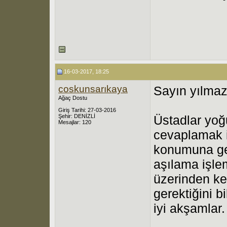
16-03-2017, 18:25
coskunsarıkaya
Sayın yılma
Ağaç Dostu
Giriş Tarihi: 27-03-2016
Şehir: DENİZLİ
Üstadlar yoğ
Mesajlar: 120
cevaplamak is
konumuna geç
aşılama işle
üzerinden ke
gerektiğini b
iyi akşamlar.