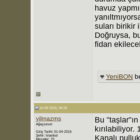
havuz yapmış
yanıltmıyorsa
suları birikir
Doğruysa, bu
fidan ekilece
YeniBON
be
16-08-2016, 08:26
yilmazms
Bu "taşlar"ın 
Ağaçsever
kırılabiliyor.
Giriş Tarihi: 01-04-2016
Şehir: Istanbul
Kanalı pullu
Mesajlar: 75