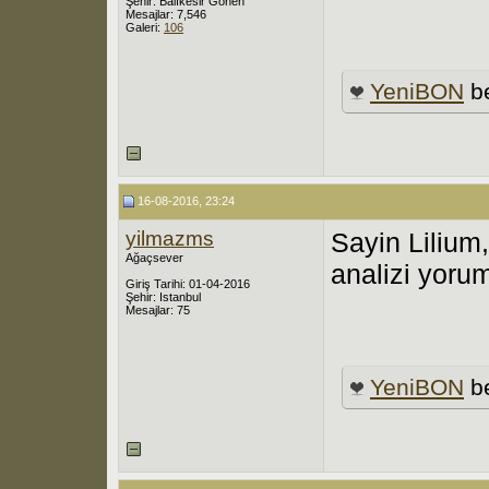
Şehir: Balıkesir Gönen
Mesajlar: 7,546
Galeri:
106
YeniBON
be
16-08-2016, 23:24
yilmazms
Sayin Lilium
Ağaçsever
analizi yoru
Giriş Tarihi: 01-04-2016
Şehir: Istanbul
Mesajlar: 75
YeniBON
be