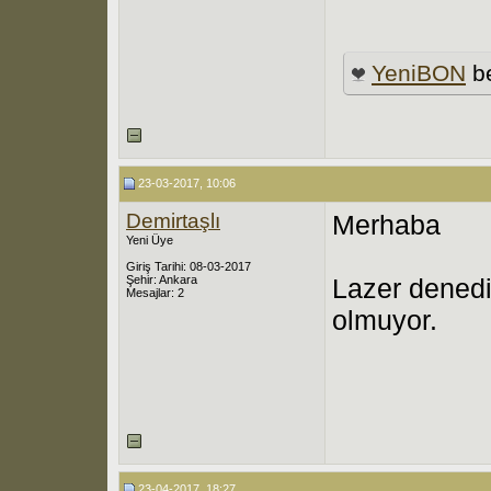
YeniBON
be
23-03-2017, 10:06
Demirtaşlı
Merhaba
Yeni Üye
Giriş Tarihi: 08-03-2017
Şehir: Ankara
Lazer denedi
Mesajlar: 2
olmuyor.
23-04-2017, 18:27