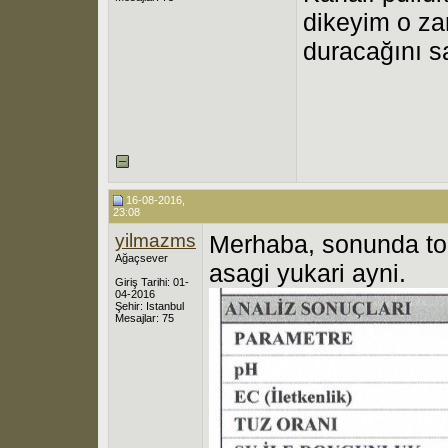
dikeyim o za
duracağını 
16-08-2016,
23:08
yilmazms
Merhaba, sonunda top
Ağaçsever
asagi yukari ayni.
Giriş Tarihi: 01-
04-2016
Şehir: Istanbul
Mesajlar: 75