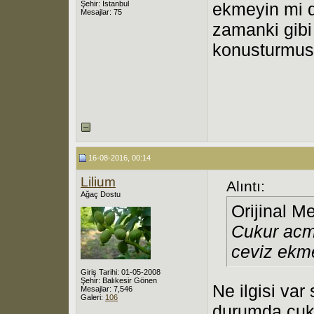
Şehir: Istanbul
ekmeyin mi 
Mesajlar: 75
zamanki gibi
konusturmusu
16-08-2016, 00:14
Lilium
Alıntı:
Ağaç Dostu
Orijinal M
Cukur acm
ceviz ekm
Giriş Tarihi: 01-05-2008
Şehir: Balıkesir Gönen
Ne ilgisi var
Mesajlar: 7,546
Galeri:
106
durumda çuk