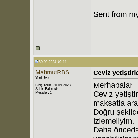
Sent from my
30-09-2023, 02:44
MahmutRBS
Ceviz yetiştiri
Yeni Üye
Merhabalar
Giriş Tarihi: 30-09-2023
Şehir: Balıkesir
Ceviz yetişti
Mesajlar: 1
maksatla ar
Doğru şekilde
izlemeliyim.
Daha öncede