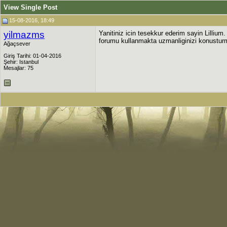
View Single Post
15-08-2016, 18:49
yilmazms
Yanitiniz icin tesekkur ederim sayin Lilli
forumu kullanmakta uzmanliginizi konusturm
Ağaçsever
Giriş Tarihi: 01-04-2016
Şehir: Istanbul
Mesajlar: 75