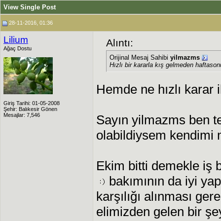
View Single Post
28-11-2016, 01:36
Lilium
Alıntı:
Ağaç Dostu
Orijinal Mesaj Sahibi
yilmazms
Hızlı bir kararla kış gelmeden haftason
Hemde ne hızlı karar ik
Giriş Tarihi: 01-05-2008
Şehir: Balıkesir Gönen
Mesajlar: 7,546
Sayın yilmazms ben t
olabildiysem kendimi 
Ekim bitti demekle iş b
bakımının da iyi yap
karşılığı alınması gere
elimizden gelen bir ş