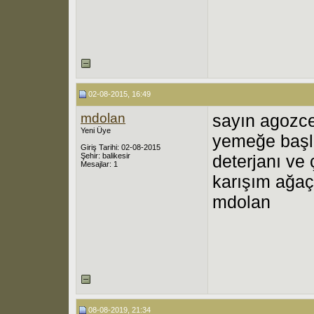
02-08-2015, 16:49
mdolan
sayın agozce
Yeni Üye
yemeğe başla
Giriş Tarihi: 02-08-2015
Şehir: balikesir
deterjanı ve 
Mesajlar: 1
karışım ağaçl
mdolan
08-08-2019, 21:34