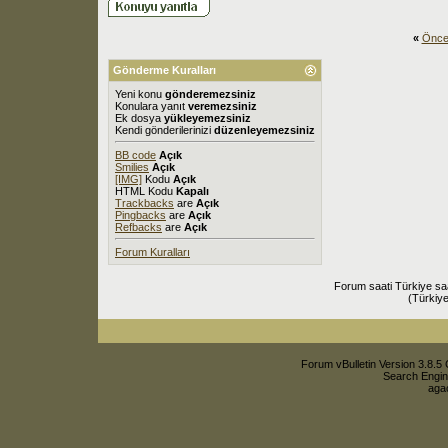
«
Önce
Gönderme Kuralları
Yeni konu
gönderemezsiniz
Konulara yanıt
veremezsiniz
Ek dosya
yükleyemezsiniz
Kendi gönderilerinizi
düzenleyemezsiniz
BB code
Açık
Smilies
Açık
[IMG]
Kodu
Açık
HTML Kodu
Kapalı
Trackbacks
are
Açık
Pingbacks
are
Açık
Refbacks
are
Açık
Forum Kuralları
Forum saati Türkiye sa
(Türkiye
Forum vBulletin Version 3.8.5 
Search Engin
agac