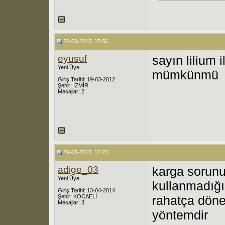
26-03-2015, 15:56
eyusuf
sayın lilium
Yeni Üye
mümkünmü
Giriş Tarihi: 19-03-2012
Şehir: İZMİR
Mesajlar: 2
29-03-2015, 12:23
adige_03
karga sorunu
Yeni Üye
kullanmadığın
Giriş Tarihi: 13-04-2014
Şehir: KOCAELİ
rahatça döne
Mesajlar: 3
yöntemdir