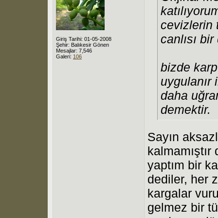
katılıyoru
cevizlerin
canlısı bi
Giriş Tarihi: 01-05-2008
Şehir: Balıkesir Gönen
Mesajlar: 7,546
Galeri:
106
bizde karp
uygulanır 
daha uğra
demektir.
Sayın aksaz
kalmamıştır d
yaptım bir k
dediler, he
kargalar vur
gelmez bir t