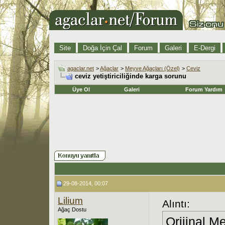
Site
Doğa İçin Çal
Forum
Galeri
E-Dergi
agaclar.net
>
Ağaçlar
>
Meyve Ağaçları (Özel)
>
Ceviz
ceviz yetiştiriciliğinde karga sorunu
Üye Ol
Galeri
Forum Yardım
29-08-2014, 00:07
Lilium
Alıntı:
Ağaç Dostu
Orijinal M