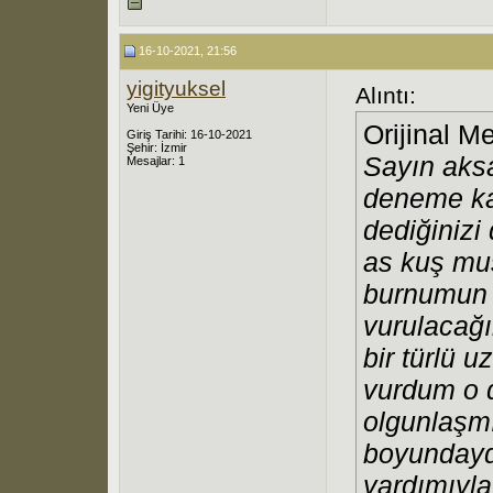
16-10-2021, 21:56
yigityuksel
Alıntı:
Yeni Üye
Orijinal M
Giriş Tarihi: 16-10-2021
Şehir: İzmir
Sayın aks
Mesajlar: 1
deneme kal
dediğinizi
as kuş mu
burnumun 
vurulacağı
bir türlü 
vurdum o 
olgunlaşmı
boyundaydı
yardımıyla