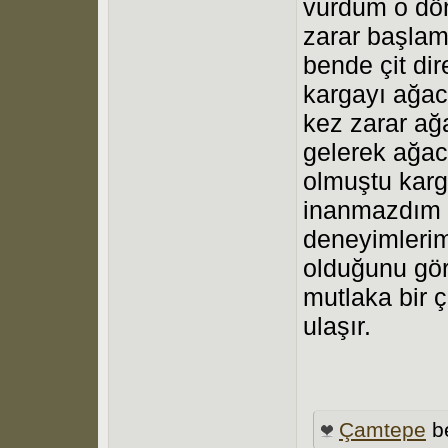
vurdum o dö
zarar başlam
bende çit dir
kargayı ağac
kez zarar ağ
gelerek ağacı
olmuştu karga
inanmazdım a
deneyimlerim
olduğunu gör
mutlaka bir 
ulaşır.
Çamtepe
b