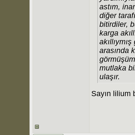
astım, ina
diğer tara
bitirdiler,
karga akıl
akıllıymış
arasında k
görmüşümd
mutlaka b
ulaşır.
Sayın lilium