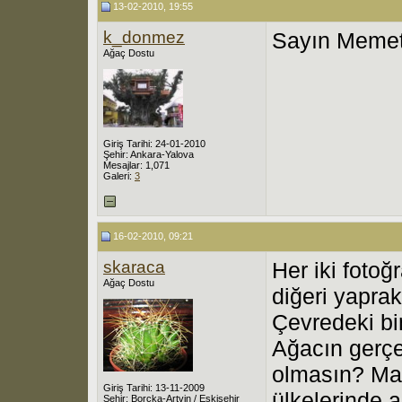
13-02-2010, 19:55
k_donmez
Sayın Memet 
Ağaç Dostu
Giriş Tarihi: 24-01-2010
Şehir: Ankara-Yalova
Mesajlar: 1,071
Galeri:
3
16-02-2010, 09:21
skaraca
Her iki fotoğr
Ağaç Dostu
diğeri yaprak
Çevredeki bi
Ağacın gerçe
olmasın? Ma
Giriş Tarihi: 13-11-2009
ülkelerinde 
Şehir: Borçka-Artvin / Eskişehir