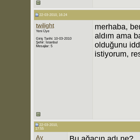
22-03-2010, 16:24
twilight
merhaba, ben
Yeni Üye
aldım ama baş
Giriş Tarihi: 10-03-2010
Şehir: İstanbul
olduğunu idd
Mesajlar: 5
istiyorum, res
22-03-2010,
17:55
Ay
Bu ağacın adı ne?