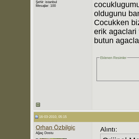
Şehir: istanbul
cocuklugumu 
Mesajlar: 100
oldugunu ban
Cocukken biz
erik agaclari
butun agacla
Eklenen Resimler
16-03-2010, 05:15
Orhan Özbilgiç
Alıntı:
Ağaç Dostu