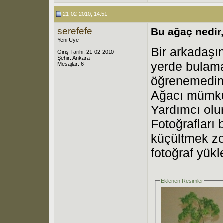
21-02-2010, 14:51
serefefe
Bu ağaç nedir, 
Yeni Üye
Bir arkadaşı
Giriş Tarihi: 21-02-2010
Şehir: Ankara
yerde bulama
Mesajlar: 6
öğrenemedim.
Ağacı mümkü
Yardımcı olu
Fotoğrafları 
küçültmek zo
fotoğraf yük
Eklenen Resimler