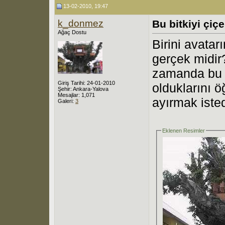
13-02-2010, 19:47
k_donmez
Bu bitkiyi çiç
Ağaç Dostu
Birini avata
gerçek midir
zamanda bu h
Giriş Tarihi: 24-01-2010
olduklarını 
Şehir: Ankara-Yalova
Mesajlar: 1,071
ayırmak iste
Galeri:
3
Eklenen Resimler