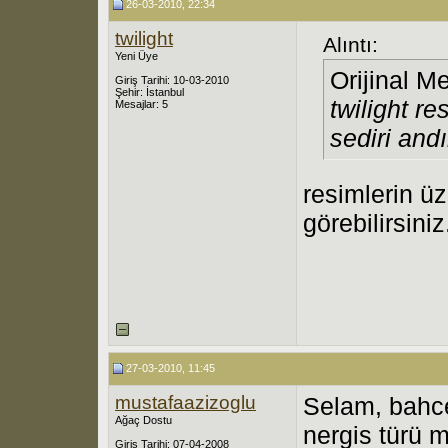
26-03-2010, 22:34
twilight
Alıntı:
Yeni Üye
Orijinal M
Giriş Tarihi: 10-03-2010
Şehir: İstanbul
twilight r
Mesajlar: 5
sediri and
resimlerin üz
görebilirsiniz
27-03-2010, 11:45
mustafaazizoglu
Selam, bahce
Ağaç Dostu
nergis türü 
Giriş Tarihi: 07-04-2008