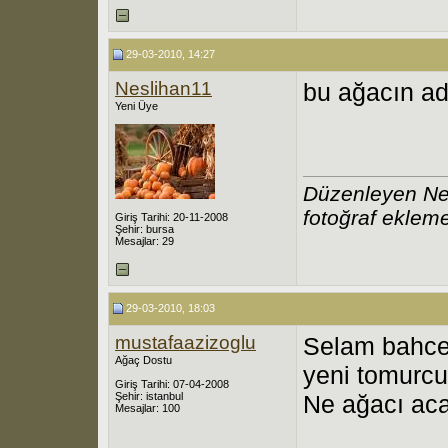
29-03-2010, 14:27
Neslihan11
bu ağacın adı
Yeni Üye
Düzenleyen Ne
fotoğraf eklem
Giriş Tarihi: 20-11-2008
Şehir: bursa
Mesajlar: 29
29-03-2010, 18:03
mustafaazizoglu
Selam bahcem
Ağaç Dostu
yeni tomurcuk
Giriş Tarihi: 07-04-2008
Şehir: istanbul
Ne ağacı ac
Mesajlar: 100