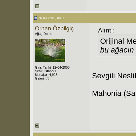
26-03-2010, 08:06
Orhan Özbilgiç
Alıntı:
Ağaç Dostu
Orijinal M
bu ağacın 
Giriş Tarihi: 12-04-2008
Şehir: İstanbul
Sevgili Nesli
Mesajlar: 4,928
Galeri:
83
Mahonia (Sar