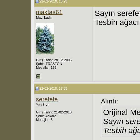
22-02-2010, 15:23
maktas61
Sayın serefe
Mavi Ladin
Tesbih ağacı 
Giriş Tarihi: 28-12-2006
Şehir: TRABZON
Mesajlar: 129
22-02-2010, 17:38
serefefe
Alıntı:
Yeni Üye
Orijinal M
Giriş Tarihi: 21-02-2010
Şehir: Ankara
Sayın sere
Mesajlar: 6
Tesbih ağa