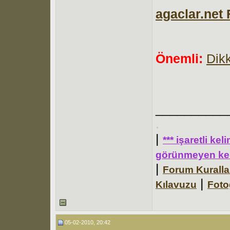
agaclar.net 
Önemli:
Dikk
__________
.
|
*** işaretli ke
görünmeyen kel
|
Forum Kuralla
|
Kılavuzu
Foto
05-02-2010, 20:42