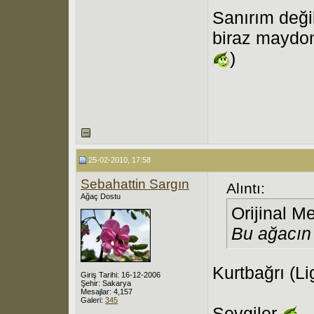
Sanırım değil
biraz maydon
)
25-02-2010, 17:58
Sebahattin Sargın
Alıntı:
Ağaç Dostu
Orijinal M
Bu ağacın 
Kurtbağrı (Li
Giriş Tarihi: 16-12-2006
Şehir: Sakarya
Mesajlar: 4,157
Galeri:
345
Sevgiler