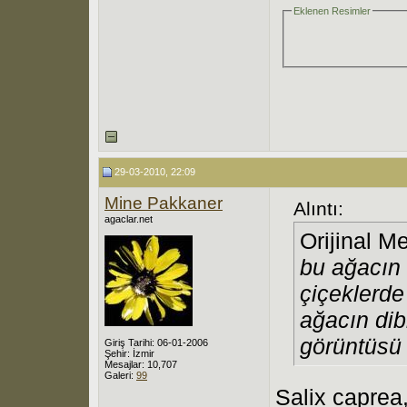
Eklenen Resimler
29-03-2010, 22:09
Mine Pakkaner
Alıntı:
agaclar.net
Orijinal M
bu ağacın 
çiçeklerde
ağacın dib
görüntüsü 
Giriş Tarihi: 06-01-2006
Şehir: İzmir
Mesajlar: 10,707
Galeri:
99
Salix caprea