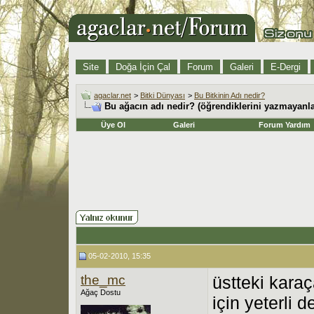
Site
Doğa İçin Çal
Forum
Galeri
E-Dergi
agaclar.net
>
Bitki Dünyası
>
Bu Bitkinin Adı nedir?
Bu ağacın adı nedir? (öğrendiklerini yazmayanlar
Üye Ol
Galeri
Forum Yardım
05-02-2010, 15:35
the_mc
üstteki karaç
Ağaç Dostu
için yeterli 