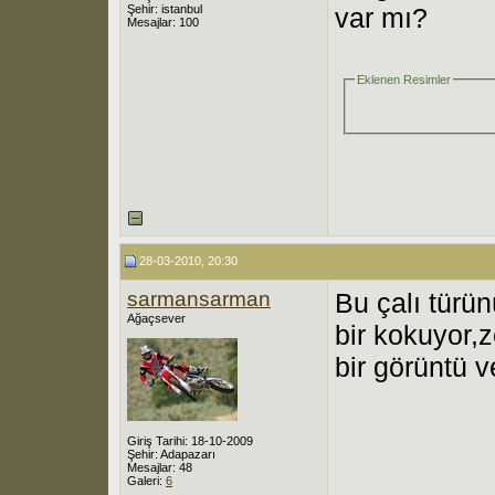
Şehir: istanbul
var mı?
Mesajlar: 100
Eklenen Resimler
28-03-2010, 20:30
sarmansarman
Bu çalı türü
Ağaçsever
bir kokuyor,
bir görüntü v
Giriş Tarihi: 18-10-2009
Şehir: Adapazarı
Mesajlar: 48
Galeri:
6