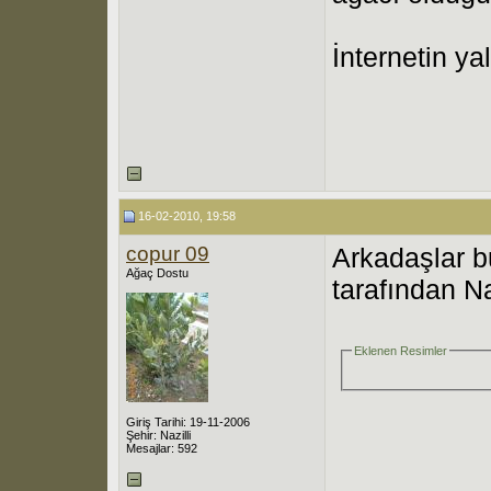
İnternetin ya
16-02-2010, 19:58
copur 09
Arkadaşlar b
Ağaç Dostu
tarafından Na
Eklenen Resimler
Giriş Tarihi: 19-11-2006
Şehir: Nazilli
Mesajlar: 592