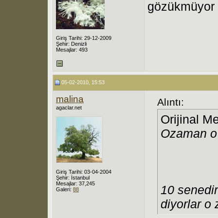
gözükmüyor ne
Giriş Tarihi: 29-12-2009
Şehir: Denizli
Mesajlar: 493
05-02-2010, 15:53
malina
Alıntı:
agaclar.net
Orijinal M
Ozaman o
Giriş Tarihi: 03-04-2004
Şehir: İstanbul
Mesajlar: 37,245
10 senedi
Galeri:
88
diyorlar 