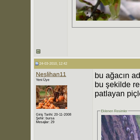
24-03-2010, 12:42
Neslihan11
bu ağacın ad
Yeni Üye
bu şekilde r
patlayan piçl
Eklenen Resimler
Giriş Tarihi: 20-11-2008
Şehir: bursa
Mesajlar: 29