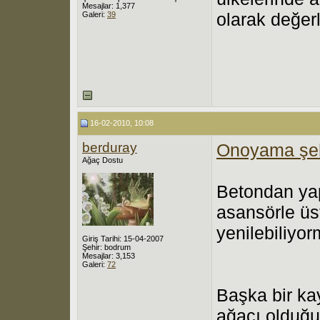
Mesajlar: 1,377
olarak değerl
Galeri:
39
16-02-2010, 10:08
berduray
Onoyama şe
Ağaç Dostu
Betondan yap
asansörle üs
yenilebiliyor
Giriş Tarihi: 15-04-2007
Şehir: bodrum
Mesajlar: 3,153
Galeri:
72
Başka bir ka
ağacı olduğu