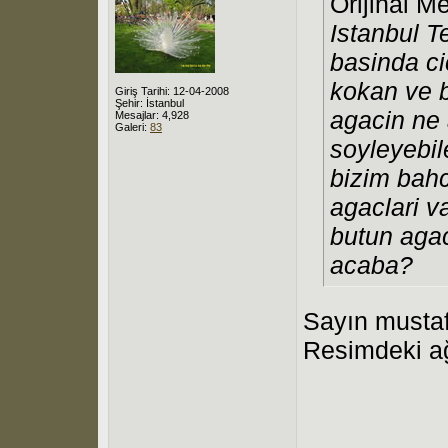
Orijinal M
Istanbul T
basinda ci
kokan ve 
Giriş Tarihi: 12-04-2008
Şehir: İstanbul
agacin ne
Mesajlar: 4,928
Galeri:
83
soyleyebi
bizim bahc
agaclari v
butun agac
acaba?
Sayın mustaf
Resimdeki ağ