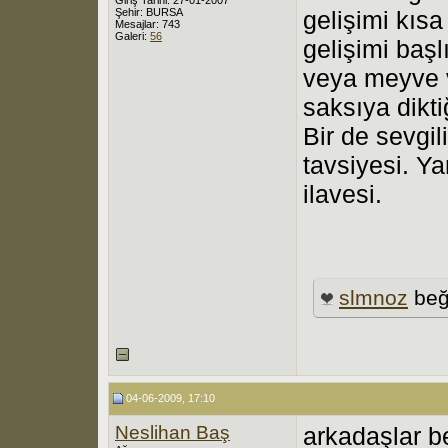
Şehir: BURSA
gelişimi kıs
Mesajlar: 743
Galeri:
56
gelişimi baş
veya meyve v
saksıya dikti
Bir de sevgil
tavsiyesi. Y
ilavesi.
slmnoz
beğ
04-06-2009, 17:10
Neslihan Baş
arkadaşlar b