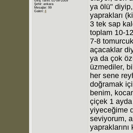
Giriş Tarihi: 01-06-2009
Şehir: ankara
ya ölü" diyip
Mesajlar: 99
Galeri:
4
yaprakları (k
3 tek sap kal
toplam 10-12
7-8 tomurcuk
açacaklar di
ya da çok özü
üzmediler, b
her sene reyh
doğramak içi
benim, kocam
çiçek 1 ayda
yiyeceğime d
seviyorum, a
yapraklarını