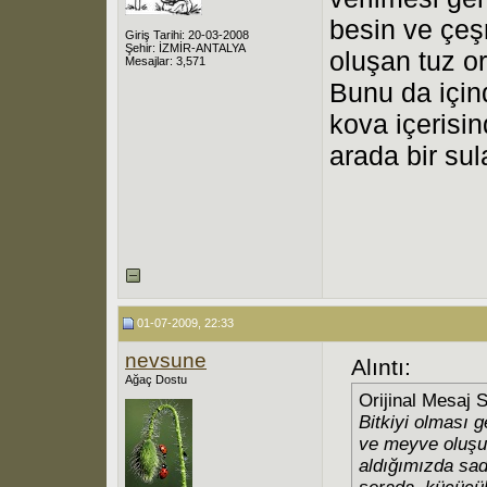
besin ve çeş
Giriş Tarihi: 20-03-2008
Şehir: İZMİR-ANTALYA
oluşan tuz or
Mesajlar: 3,571
Bunu da içi
kova içerisi
arada bir su
01-07-2009, 22:33
nevsune
Alıntı:
Ağaç Dostu
Orijinal Mesaj 
Bitkiyi olması 
ve meyve oluşum
aldığımızda sa