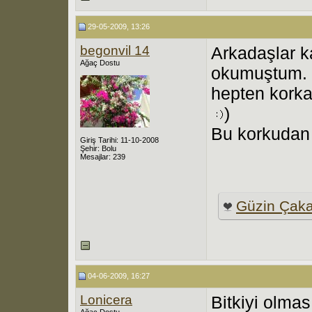
29-05-2009, 13:26
begonvil 14
Arkadaşlar k
Ağaç Dostu
okumuştum. 
hepten kork
)
Bu korkudan
Giriş Tarihi: 11-10-2008
Şehir: Bolu
Mesajlar: 239
Güzin Çaka
04-06-2009, 16:27
Lonicera
Bitkiyi olma
Ağaç Dostu