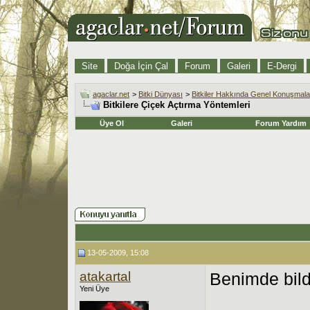
Site
Doğa İçin Çal
Forum
Galeri
E-Dergi
agaclar.net
>
Bitki Dünyası
>
Bitkiler Hakkında Genel Konuşmala
Bitkilere Çiçek Açtırma Yöntemleri
Üye Ol
Galeri
Forum Yardım
13-05-2009, 15:08
atakartal
Benimde bild
Yeni Üye