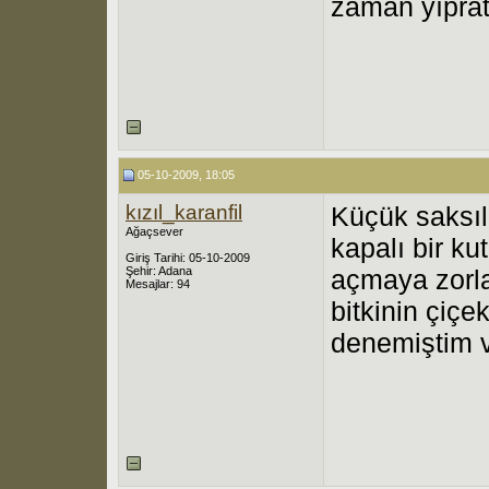
zaman yıpratı
05-10-2009, 18:05
kızıl_karanfil
Küçük saksıla
Ağaçsever
kapalı bir ku
Giriş Tarihi: 05-10-2009
Şehir: Adana
açmaya zorla
Mesajlar: 94
bitkinin çiç
denemiştim v