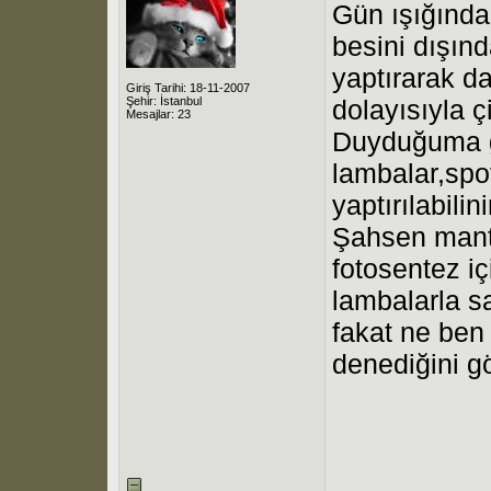
Gün ışığında
besini dışın
yaptırarak da
Giriş Tarihi: 18-11-2007
Şehir: İstanbul
dolayısıyla ç
Mesajlar: 23
Duyduğuma gö
lambalar,spot
yaptırılabilini
Şahsen mantık
fotosentez i
lambalarla sa
fakat ne ben
denediğini 