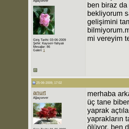
Ağaçsever
ben biraz da
bekliyorum s
gelişimini t
bilmiyorum.m
mi vereyim t
Giriş Tarihi: 03-06-2009
Şehir: Kayseri-Yahyalı
Mesajlar: 86
Galeri:
1
25-06-2009, 17:02
anurt
merhaba ark
Ağaçsever
üç tane biber
yaprak açtıla
yaprakların 
ölüyor, ben 