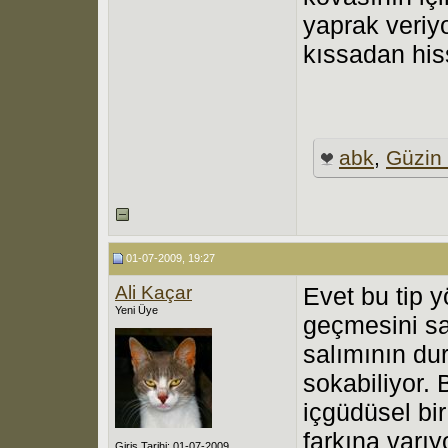
yaprak veriy
kıssadan hi
abk
,
Güzin
01-07-2009, 19:27
Ali Kaçar
Evet bu tip 
Yeni Üye
geçmesini sa
salımının d
sokabiliyor. 
içgüdüsel bir
farkına varı
Giriş Tarihi: 01-07-2009