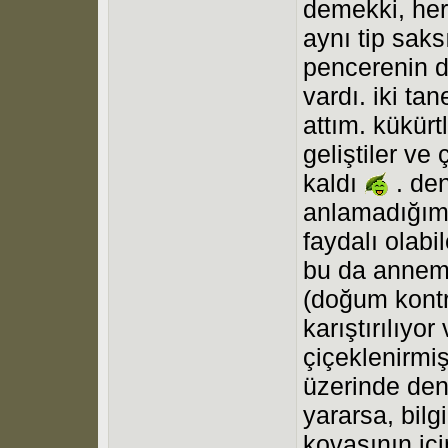
demekki, her
aynı tip saks
pencerenin d
vardı. iki ta
attım. kükürt
geliştiler ve 
kaldı
. den
anlamadığımb
faydalı olabi
bu da annemin
(doğum kontro
karıştırılıyo
çiçeklenirmi
üzerinde deni
yararsa, bilg
kovasının içi