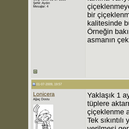
Şehir: Aydın
çiçeklenmeye
Mesajlar: 4
bir çiçeklen
kalitesinde 
Örneğin bakı
asmanın çeki
01-07-2009, 19:57
Lonicera
Yaklaşık 1 a
Ağaç Dostu
tüplere aktar
çiçeklenme a
Tek sıkıntılı
verilmesi ger