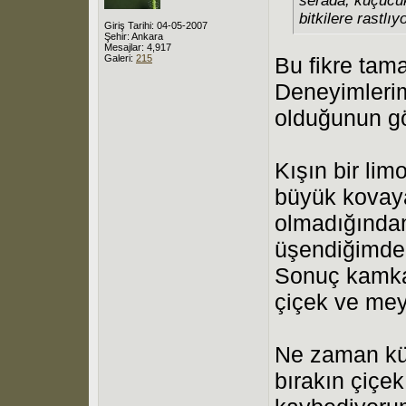
serada, küçücük
bitkilere rastlıy
Giriş Tarihi: 04-05-2007
Şehir: Ankara
Mesajlar: 4,917
Galeri:
215
Bu fikre tam
Deneyimlerim
olduğunun gö
Kışın bir li
büyük kovaya
olmadığından
üşendiğimde
Sonuç kamkat
çiçek ve meyv
Ne zaman küç
bırakın çiçek