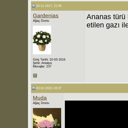
20-11-2017, 21:09
Gardenias
Ananas türü b
Ağaç Dostu
etilen gazı il
Giriş Tarihi: 10-03-2016
Şehir: Antalya
Mesajlar: 237
03-02-2023, 03:37
Muda
Ağaç Dostu