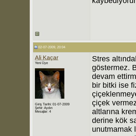
kaybediyoru
02-07-2009, 20:04
Ali Kaçar
Stres altında
Yeni Üye
göstermez. B
devam ettirme
bir bitki ise 
çiçeklenmeye
çiçek vermez
Giriş Tarihi: 01-07-2009
Şehir: Aydın
altlarına kre
Mesajlar: 4
derine kök s
unutmamak laz