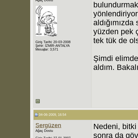
bulundurmak
yönlendiriyor
aldığımızda 
yüzden pek ç
tek tük de ol
Giriş Tarihi: 20-03-2008
Şehir: İZMİR-ANTALYA
Mesajlar: 3,571
Şimdi elimde
aldım. Bakal
04-06-2009, 16:54
Sergüzen
Nedeni, bitki
Ağaç Dostu
sonra da göv
Giriş Tarihi: 27-01-2007