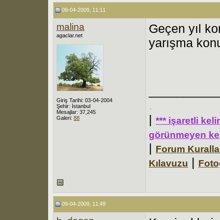
09-04-2009, 11:11
malina
Geçen yıl ko
agaclar.net
yarışma kon
__________
Giriş Tarihi: 03-04-2004
.
Şehir: İstanbul
Mesajlar: 37,245
|
Galeri:
88
*** işaretli ke
görünmeyen kel
|
Forum Kuralla
|
Kılavuzu
Foto
09-04-2009, 11:49