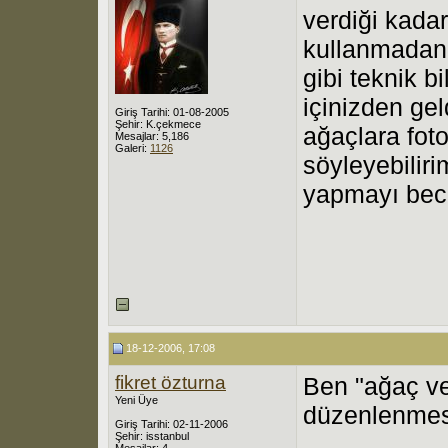
verdiği kada
kullanmadan,
gibi teknik 
içinizden ge
Giriş Tarihi: 01-08-2005
Şehir: K.çekmece
ağaçlara fot
Mesajlar: 5,186
Galeri:
1126
söyleyebilir
yapmayı bec
18-12-2006, 17:08
fikret özturna
Ben "ağaç v
Yeni Üye
düzenlenmes
Giriş Tarihi: 02-11-2006
Şehir: isstanbul
Mesajlar: 4