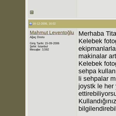
16-12-2006, 16:02
Mahmut Leventoğlu
Merhaba Tita
Ağaç Dostu
Kelebek foto
Giriş Tarihi: 15-09-2006
Şehir: İstanbul
ekipmanlarla
Mesajlar: 3,592
makinalar art
Kelebek fotog
sehpa kullanm
li sehpalar 
joystk le he
ettirebiliyor
Kullandığını
bilgilendirebi