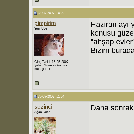
23-05-2007, 10:29
pimpirim
Haziran ayı 
Yeni Üye
konusu güzel
"ahşap evler
Bizim burada
Giriş Tarihi: 15-05-2007
Şehir: Akyaka/Gökova
Mesajlar: 11
23-05-2007, 11:54
sezinci
Daha sonraki
Ağaç Dostu