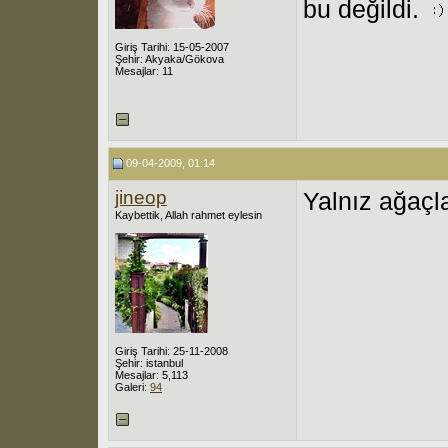
bu değildi.
Giriş Tarihi: 15-05-2007
Şehir: Akyaka/Gökova
Mesajlar: 11
09-04-2009, 01:14
jineop
Yalnız ağaçla
Kaybettik, Allah rahmet eylesin
Giriş Tarihi: 25-11-2008
Şehir: istanbul
Mesajlar: 5,113
Galeri:
94