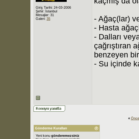
kaçmış da ola
Giriş Tarihi: 24-03-2006
Şehir: İstanbul
Mesajlar: 31
- Ağaç(lar) v
Galeri:
35
- Hasta ağaç
- Dalları vey
çağrıştıran 
benzeyen bir
- Su içinde k
«
Önce
Gönderme Kuralları
Yeni konu
gönderemezsiniz