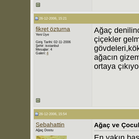
26-12-2006, 15:21
fikret özturna
Ağaç denilinc
Yeni Üye
çiçekler gel
Giriş Tarihi: 02-11-2006
Şehir: isstanbul
gövdeleri,kök
Mesajlar: 4
Galeri:
4
ağacın gizem
ortaya çıkıyo
26-12-2006, 15:54
Sebahattin
Ağaç ve Çocu
Ağaç Dostu
En yakın baş