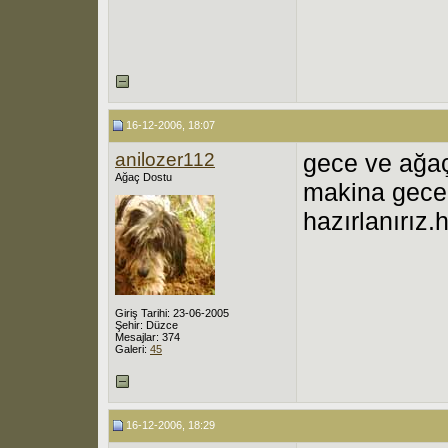
16-12-2006, 18:07
anilozer112
gece ve ağaç
Ağaç Dostu
makina gece 
hazırlanırız.
Giriş Tarihi: 23-06-2005
Şehir: Düzce
Mesajlar: 374
Galeri:
45
16-12-2006, 18:29