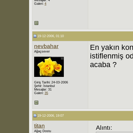
Galeri:
4
19-12-2006, 01:10
nevbahar
En yakın kon
Ağaçsever
istiflenmiş od
acaba ?
Giriş Tarihi: 24-03-2006
Şehir: İstanbul
Mesajlar: 31
Galeri:
35
19-12-2006, 19:07
titan
Alıntı:
Ağaç Dostu