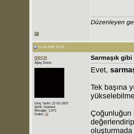
Düzenleyen ge
10-04-2009, 02:32
gece
Sarmaşık gibi
Ağaç Dostu
Evet,
sarmaş
Tek başına 
yükselebilme
Giriş Tarihi: 22-02-2007
Şehir: İstanbul
Mesajlar: 1,671
Çoğunluğun k
Galeri:
32
değerlendiri
oluşturmada v