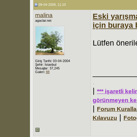
09-04-2009, 11:10
malina
Eski yarışm
agaclar.net
için buraya 
Lütfen öneri
Giriş Tarihi: 03-04-2004
Şehir: İstanbul
Mesajlar: 37,245
__________
Galeri:
88
.
|
*** işaretli ke
görünmeyen kel
|
Forum Kuralla
|
Kılavuzu
Foto