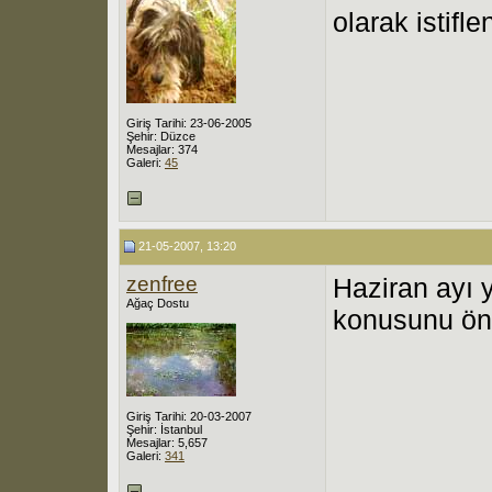
olarak istifl
Giriş Tarihi: 23-06-2005
Şehir: Düzce
Mesajlar: 374
Galeri:
45
21-05-2007, 13:20
zenfree
Haziran ayı 
Ağaç Dostu
konusunu ön
Giriş Tarihi: 20-03-2007
Şehir: İstanbul
Mesajlar: 5,657
Galeri:
341