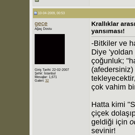
10-04-2009, 00:53
gece
Krallıklar aras
Ağaç Dostu
yansıması!
-Bitkiler ve 
Diye 'yoldan
çoğunluk; "ha
(afedersiniz)
Giriş Tarihi: 22-02-2007
Şehir: İstanbul
tekleyecektir
Mesajlar: 1,671
Galeri:
32
çok vahim bi
Hatta kimi "S
çiçek dolaşıp
geldiği için
o
sevinir!