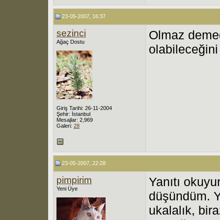
23-05-2007, 16:37
sezinci
Olmaz demedi
Ağaç Dostu
olabileceğini
Giriş Tarihi: 26-11-2004
Şehir: İstanbul
Mesajlar: 2,969
Galeri:
28
23-05-2007, 22:28
pimpirim
Yanıtı okuyu
Yeni Üye
düşündüm. Y
ukalalık, bir