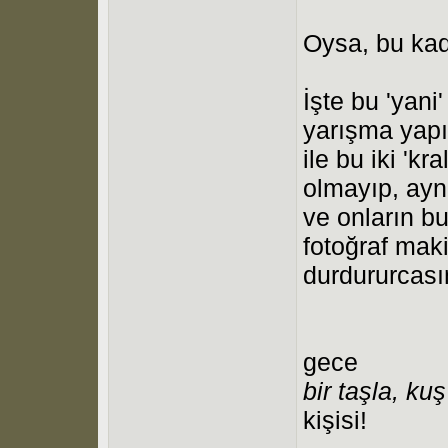
Oysa, bu kad
İşte bu 'yan
yarışma yapı
ile bu iki 'kra
olmayıp, aynı
ve onların bu 
fotoğraf mak
durdururcası
gece
bir taşla, ku
kişisi!