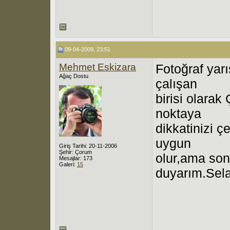
09-04-2009, 23:51
Mehmet Eskizara
Fotoğraf yar
Ağaç Dostu
çalışan
birisi olara
noktaya
dikkatinizi 
uygun
Giriş Tarihi: 20-11-2006
Şehir: Çorum
olur,ama son
Mesajlar: 173
Galeri:
15
duyarım.Sela