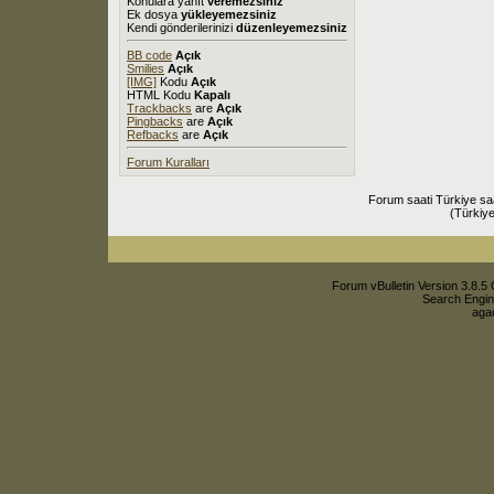
Konulara yanıt
veremezsiniz
Ek dosya
yükleyemezsiniz
Kendi gönderilerinizi
düzenleyemezsiniz
BB code
Açık
Smilies
Açık
[IMG]
Kodu
Açık
HTML Kodu
Kapalı
Trackbacks
are
Açık
Pingbacks
are
Açık
Refbacks
are
Açık
Forum Kuralları
Forum saati Türkiye sa
(Türkiye
Forum vBulletin Version 3.8.5 
Search Engin
agac