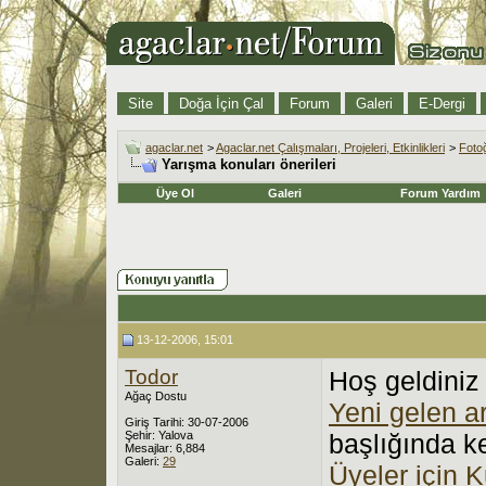
Site
Doğa İçin Çal
Forum
Galeri
E-Dergi
agaclar.net
>
Agaclar.net Çalışmaları, Projeleri, Etkinlikleri
>
Fotoğ
Yarışma konuları önerileri
Üye Ol
Galeri
Forum Yardım
13-12-2006, 15:01
Todor
Hoş geldiniz l
Ağaç Dostu
Yeni gelen ar
Giriş Tarihi: 30-07-2006
Şehir: Yalova
başlığında ke
Mesajlar: 6,884
Galeri:
29
Üyeler için 