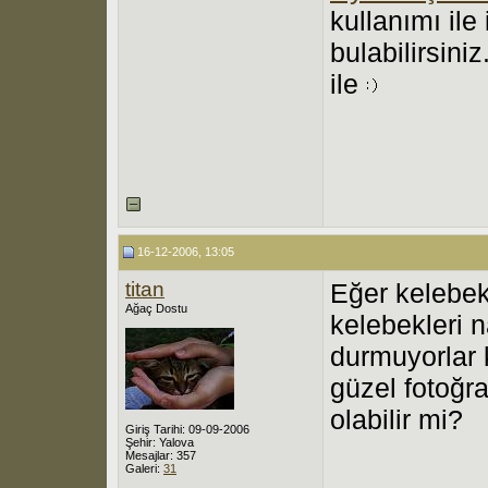
kullanımı ile
bulabilirsini
ile
16-12-2006, 13:05
titan
Eğer kelebek
Ağaç Dostu
kelebekleri 
durmuyorlar
güzel fotoğr
olabilir mi?
Giriş Tarihi: 09-09-2006
Şehir: Yalova
Mesajlar: 357
Galeri:
31