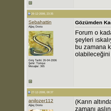
26-12-2006, 23:35
Sebahattin
Gözümden Ka
Ağaç Dostu
Forum o kada
şeyleri ıska
bu zamana ka
olabileceğin
Giriş Tarihi: 26-04-2006
Şehir: Türkiye
Mesajlar: 365
27-12-2006, 08:37
anilozer112
(Karın altın
Ağaç Dostu
zamanı aslın