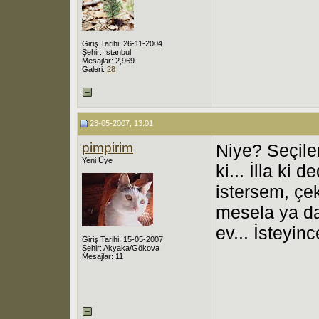
Giriş Tarihi: 26-11-2004
Şehir: İstanbul
Mesajlar: 2,969
Galeri:
28
23-05-2007, 13:01
pimpirim
Niye? Seçile
Yeni Üye
ki... İlla ki
istersem, çek
mesela ya da
ev... İsteyinc
Giriş Tarihi: 15-05-2007
Şehir: Akyaka/Gökova
Mesajlar: 11