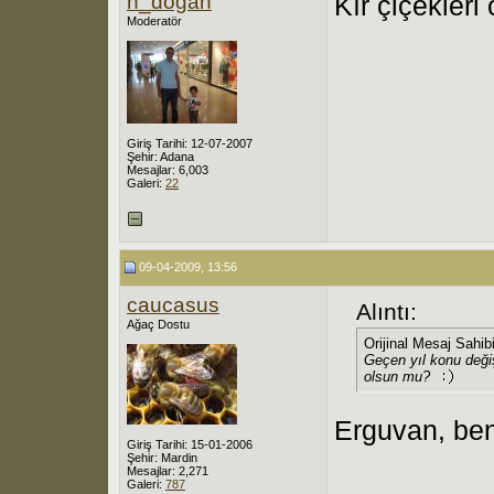
h_dogan
Kır çiçekleri 
Moderatör
Giriş Tarihi: 12-07-2007
Şehir: Adana
Mesajlar: 6,003
Galeri:
22
09-04-2009, 13:56
caucasus
Alıntı:
Ağaç Dostu
Orijinal Mesaj Sahib
Geçen yıl konu deği
olsun mu?
Erguvan, ben
Giriş Tarihi: 15-01-2006
Şehir: Mardin
Mesajlar: 2,271
Galeri:
787