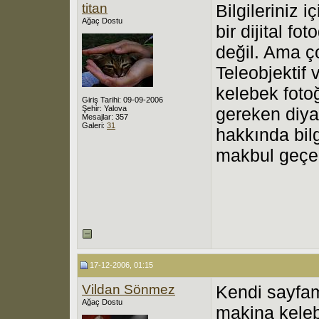
titan
Bilgileriniz 
Ağaç Dostu
bir dijital f
değil. Ama ç
Teleobjektif
kelebek foto
Giriş Tarihi: 09-09-2006
Şehir: Yalova
gereken diya
Mesajlar: 357
Galeri:
31
hakkında bil
makbul geçe
17-12-2006, 01:15
Vildan Sönmez
Kendi sayfam
Ağaç Dostu
makina keleb