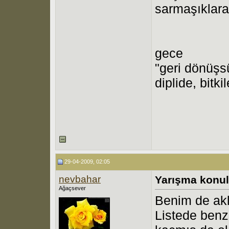
sarmaşıklar
gece
"geri dönüşs
diplide, bitki
29-04-2009, 02:05
nevbahar
Yarışma konul
Ağaçsever
Benim de akl
Listede ben