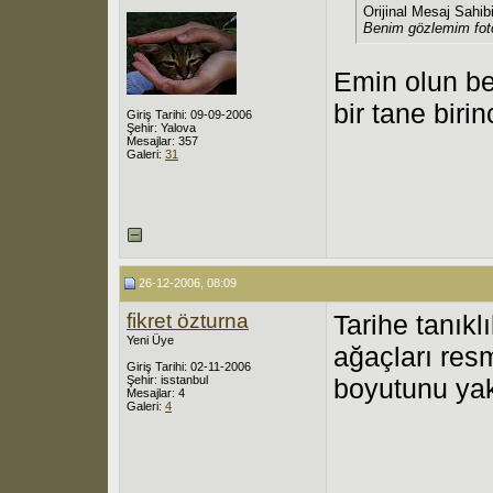
Orijinal Mesaj Sahib
Benim gözlemim foto
Emin olun be
bir tane birin
Giriş Tarihi: 09-09-2006
Şehir: Yalova
Mesajlar: 357
Galeri:
31
26-12-2006, 08:09
fikret özturna
Tarihe tanıkl
Yeni Üye
ağaçları res
Giriş Tarihi: 02-11-2006
Şehir: isstanbul
boyutunu ya
Mesajlar: 4
Galeri:
4