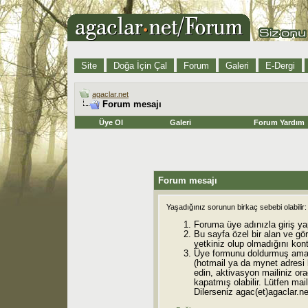
Site
Doğa İçin Çal
Forum
Galeri
E-Dergi
agaclar.net
Forum mesajı
Üye Ol
Galeri
Forum Yardım
Forum mesajı
Yaşadığınız sorunun birkaç sebebi olabilir:
Foruma üye adınızla giriş ya
Bu sayfa özel bir alan ve gö
yetkiniz olup olmadığını kont
Üye formunu doldurmuş ama 
(hotmail ya da mynet adresi
edin, aktivasyon mailiniz orad
kapatmış olabilir. Lütfen mail
Dilerseniz agac(et)agaclar.net