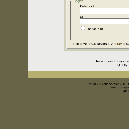
Bağlan
Kullanıcı Adı:
Şifre:
Hatırlasın mı?
Foruma üye olmak istiyorsanız
buraya
tıkl
Forum saati Türkiye sa
(Türkiye
Forum vBulletin Version 3.8.5 
Search Engin
agac