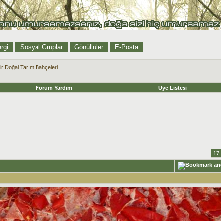
rgi
Sosyal Gruplar
Gönüllüler
E-Posta
lir Doğal Tarım Bahçeleri
Forum Yardım
Üye Listesi
17 