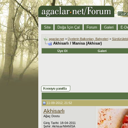
Site
Doğa İçin Çal
Forum
Galeri
E-De
agaclar.net
>
Üyelerin Balkonları, Bahçeleri
>
Sürdürülebi
Akhisarlı / Manisa (Akhisar)
Üye Ol
Galeri
11-09-2012, 21:52
Akhisarlı
Ağaç Dostu
Giriş Tarihi: 18-04-2011
Şehir: Akhisar/MANİSA