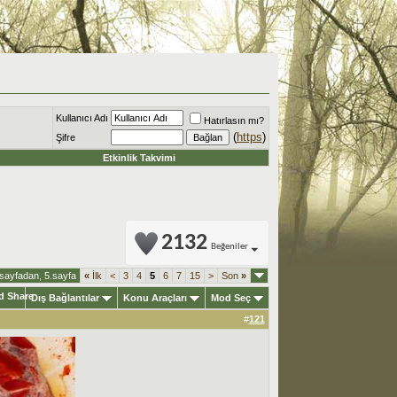
Kullanıcı Adı
Hatırlasın mı?
(
https
)
Şifre
Etkinlik Takvimi
2132
Beğeniler
sayfadan, 5.sayfa
«
İlk
<
3
4
5
6
7
15
>
Son
»
Dış Bağlantılar
Konu Araçları
Mod Seç
#
121