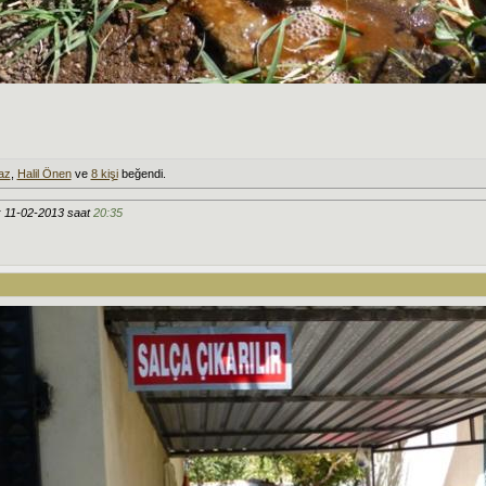
az
,
Halil Önen
ve
8 kişi
beğendi.
: 11-02-2013 saat
20:35