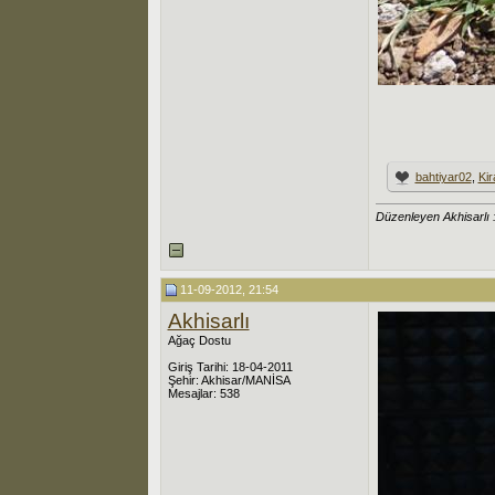
bahtiyar02
,
Kir
Düzenleyen Akhisarlı 
11-09-2012, 21:54
Akhisarlı
Ağaç Dostu
Giriş Tarihi: 18-04-2011
Şehir: Akhisar/MANİSA
Mesajlar: 538