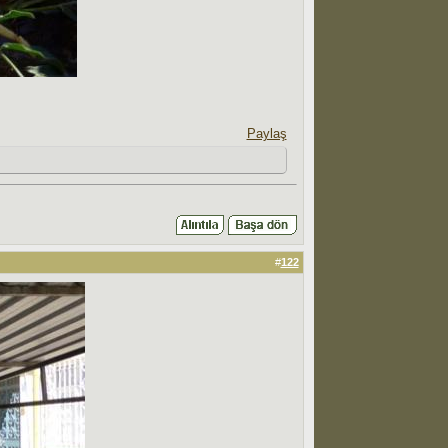
Paylaş
#
122