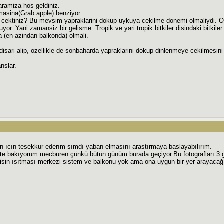
aramiza hos geldiniz.
masina(Grab apple) benziyor.
i cektiniz? Bu mevsim yapraklarini dokup uykuya cekilme donemi olmaliydi. 
yor. Yani zamansiz bir gelisme. Tropik ve yari tropik bitkiler disindaki bitkil
 (en azindan balkonda) olmali.
disari alip, ozellikle de sonbaharda yapraklarini dokup dinlenmeye cekilmesini
nslar.
n ıcın tesekkur ederım sımdı yaban elmasını arastırmaya baslayabılırım.
te bakıyorum mecburen çünkü bütün günüm burada geçiyor.Bu fotografları 3 gü
isin ısıtması merkezi sistem ve balkonu yok ama ona uygun bir yer arayacağım