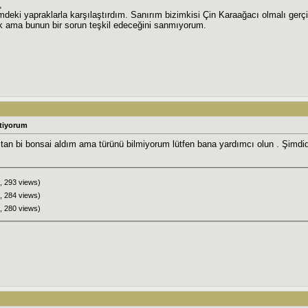
,
mdeki yapraklarla karşılaştırdım. Sanırım bizimkisi Çin Karaağacı olmalı gerçi 
k ama bunun bir sorun teşkil edeceğini sanmıyorum.
tiyorum
tan bi bonsai aldım ama türünü bilmiyorum lütfen bana yardımcı olun . Şimdid
, 293 views)
, 284 views)
, 280 views)