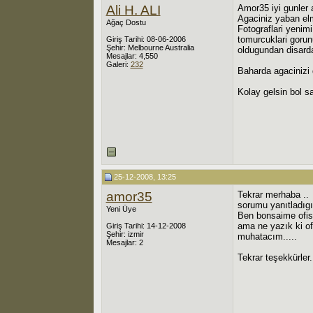
Ali H. ALI
Amor35 iyi gunler 
Agaciniz yaban el
Ağaç Dostu
Fotograflari yenim
tomurcuklari gorunu
Giriş Tarihi: 08-06-2006
Şehir: Melbourne Australia
oldugundan disarda
Mesajlar: 4,550
Galeri:
232
Baharda agacinizi 
Kolay gelsin bol sa
25-12-2008, 13:25
amor35
Tekrar merhaba ..
sorumu yanıtladıgı
Yeni Üye
Ben bonsaime ofis
ama ne yazık ki of
Giriş Tarihi: 14-12-2008
Şehir: izmir
muhatacım.....
Mesajlar: 2
Tekrar teşekkürler.