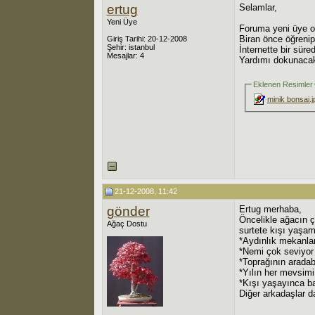
ertug
Selamlar,
Yeni Üye
Foruma yeni üye o
Biran önce öğrenip
Giriş Tarihi: 20-12-2008
Şehir: istanbul
İnternette bir sür
Mesajlar: 4
Yardımı dokunacak
Eklenen Resimler
minik bonsai.j
21-12-2008, 11:42
gönder
Ertug merhaba,
Öncelikle ağacın ç
Ağaç Dostu
surtete kışı yaşam
*Aydınlık mekanlar
*Nemi çok seviyor
*Toprağının aradab
*Yılın her mevsimi
*Kışı yaşayınca ba
Diğer arkadaşlar d