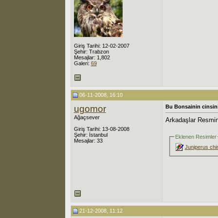
Giriş Tarihi: 12-02-2007
Şehir: Trabzon
Mesajlar: 1,802
Galeri:
69
06-11-2008, 16:10
ugomor
Bu Bonsainin cinsini
Ağaçsever
Arkadaşlar Resmin 
Giriş Tarihi: 13-08-2008
Şehir: İstanbul
Eklenen Resimler
Mesajlar: 33
Juniperus chi
21-12-2008, 11:12