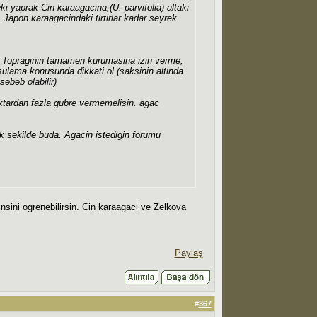
ki yaprak Cin karaagacina,(U. parvifolia) altaki
, Japon karaagacindaki tirtirlar kadar seyrek
ek Topraginin tamamen kurumasina izin verme,
sulama konusunda dikkati ol.(saksinin altinda
sebeb olabilir)
ktardan fazla gubre vermemelisin. agac
ak sekilde buda. Agacin istedigin forumu
insini ogrenebilirsin. Cin karaagaci ve Zelkova
Paylaş
#
367