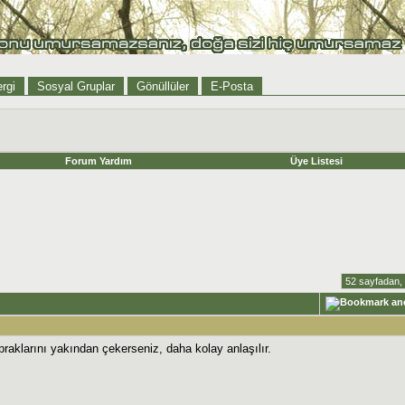
rgi
Sosyal Gruplar
Gönüllüler
E-Posta
Forum Yardım
Üye Listesi
52 sayfadan,
praklarını yakından çekerseniz, daha kolay anlaşılır.