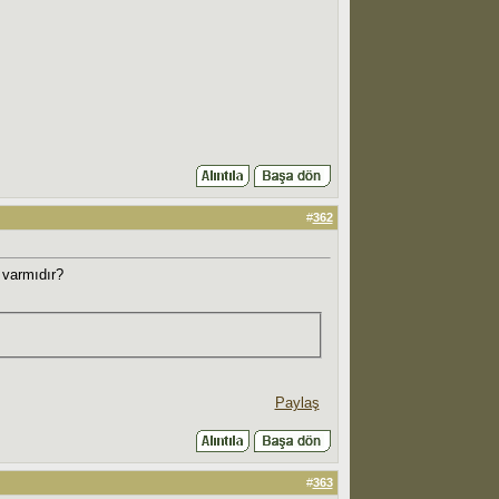
#
362
 varmıdır?
Paylaş
#
363