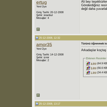
ertug
Ali bey teşekkürler
Gönderdiğiniz resi
Yeni Üye
değil daha yuvarla
Giriş Tarihi: 20-12-2008
Şehir: istanbul
Mesajlar: 4
25-12-2008, 12:32
amor35
Türünü öğrenmek is
Yeni Üye
Arkadaşlar koçtaş 
Giriş Tarihi: 14-12-2008
Şehir: izmir
Eklenen Resimler
Mesajlar: 2
a.jpg
(64.9 KB
b.jpg
(56.6 KB
c.jpg
(34.4 KB
25-12-2008, 13:17