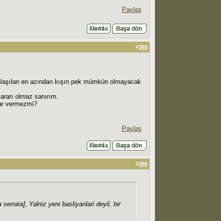
Paylaş
#
365
anlaşılan en azından kışın pek mümkün olmayacak
rarı olmaz sanırım.
rar vermezmi?
Paylaş
#
366
rata], Yalniz yeni basliyanlari deyil, bir