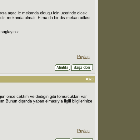
Oysa agac ic mekanda oldugu icin uzerinde cicek
er dis mekanda olmali. Elma da bir dis mekan bitkisi
 saglayiniz.
Paylaş
#
370
n önce cektim ve dediğin gibi tomurcukları var
.Bunun dışında yaban elmasıyla ilgili bilgilerinize
Paylaş