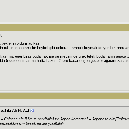
r,
t beklemiyordum açıkası.
 raf üzerine canlı bir heykel gibi dekoratif amaçlı koymak istiyordum ama 
astınız eğer biraz budamak ise şu mevsimde ufak tefek budamanın ağaca za
lda 5 derecenin altına hatta bazen -2 lere kadar düşen geceler ağacımıza za
j Sahibi
Ali H. ALI
= Chinese elm[Ulmus parvifolia] ve Japon karaagaci = Japanese elm[Zelkova ser
enzedikleri icin bircok insani yaniltabilir.