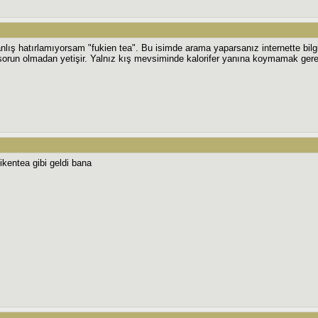
nlış hatırlamıyorsam "fukien tea". Bu isimde arama yaparsanız internette bilgi
orun olmadan yetişir. Yalnız kış mevsiminde kalorifer yanına koymamak gerek
ikentea gibi geldi bana