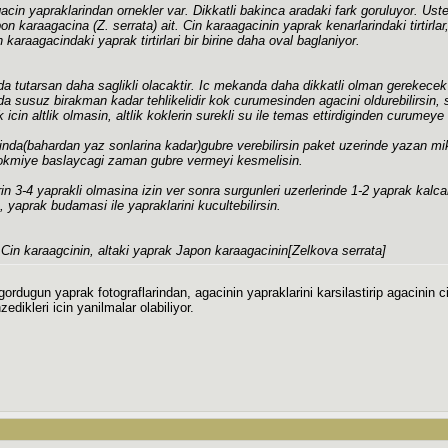
acin yapraklarindan ornekler var. Dikkatli bakinca aradaki fark goruluyor. Uste
n karaagacina (Z. serrata) ait. Cin karaagacinin yaprak kenarlarindaki tirtirlar
n karaagacindaki yaprak tirtirlari bir birine daha oval baglaniyor.
ida tutarsan daha saglikli olacaktir. Ic mekanda daha dikkatli olman gerekec
a susuz birakman kadar tehlikelidir kok curumesinden agacini oldurebilirsin, 
icin altlik olmasin, altlik koklerin surekli su ile temas ettirdiginden curumeye 
nda(bahardan yaz sonlarina kadar)gubre verebilirsin paket uzerinde yazan mi
dokmiye baslaycagi zaman gubre vermeyi kesmelisin.
in 3-4 yaprakli olmasina izin ver sonra surgunleri uzerlerinde 1-2 yaprak kalc
, yaprak budamasi ile yapraklarini kucultebilirsin.
 Cin karaagcinin, altaki yaprak Japon karaagacinin[Zelkova serrata]
gordugun yaprak fotograflarindan, agacinin yapraklarini karsilastirip agacinin c
zedikleri icin yanilmalar olabiliyor.