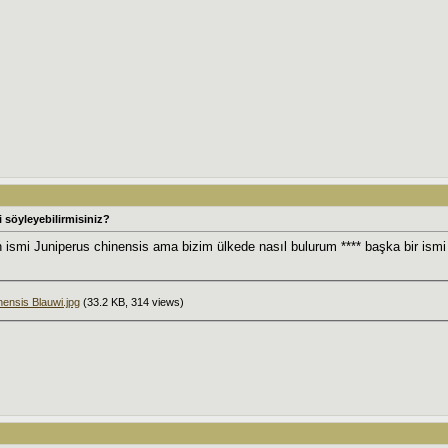
 söyleyebilirmisiniz?
ismi Juniperus chinensis ama bizim ülkede nasıl bulurum **** başka bir ismi
nensis Blauwi.jpg
(33.2 KB, 314 views)