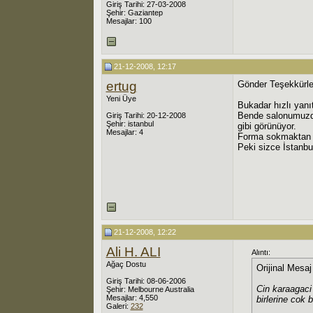
Giriş Tarihi: 27-03-2008
Şehir: Gaziantep
Mesajlar: 100
21-12-2008, 12:17
ertug
Gönder Teşekkürle
Yeni Üye
Bukadar hızlı yanı
Bende salonumuzda
Giriş Tarihi: 20-12-2008
Şehir: istanbul
gibi görünüyor.
Mesajlar: 4
Forma sokmaktan k
Peki sizce İstanbu
21-12-2008, 12:22
Ali H. ALI
Alıntı:
Ağaç Dostu
Orijinal Mesa
Giriş Tarihi: 08-06-2006
Cin karaagaci 
Şehir: Melbourne Australia
Mesajlar: 4,550
birlerine cok b
Galeri:
232