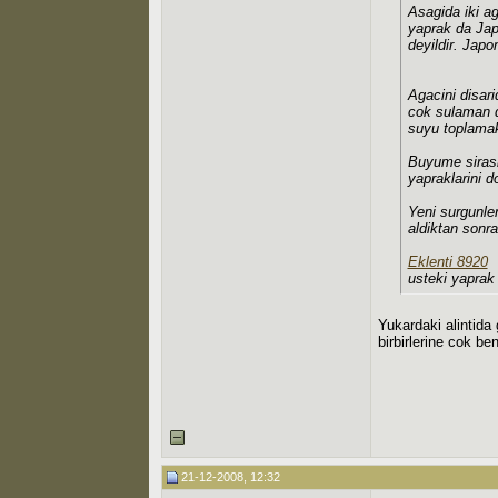
Asagida iki ag
yaprak da Japo
deyildir. Japo
Agacini disar
cok sulaman d
suyu toplamak 
Buyume sirasi
yapraklarini 
Yeni surgunler
aldiktan sonra
Eklenti 8920
usteki yaprak
Yukardaki alintida 
birbirlerine cok ben
21-12-2008, 12:32