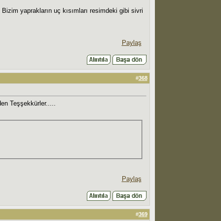
Bizim yaprakların uç kısımları resimdeki gibi sivri
Paylaş
#
368
en Teşşekkürler.....
Paylaş
#
369