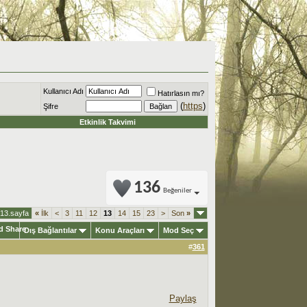
Kullanıcı Adı
Hatırlasın mı?
(
https
)
Şifre
Etkinlik Takvimi
136
Beğeniler
 13.sayfa
«
İlk
<
3
11
12
13
14
15
23
>
Son
»
Dış Bağlantılar
Konu Araçları
Mod Seç
#
361
Paylaş