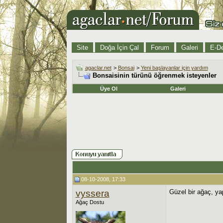
Site
Doğa İçin Çal
Forum
Galeri
E-De
agaclar.net
>
Bonsai
>
Yeni başlayanlar için yardım
Bonsaisinin türünü öğrenmek isteyenler
Üye Ol
Galeri
08-10-2008, 17:33
vyssera
Güzel bir ağaç, ya
Ağaç Dostu