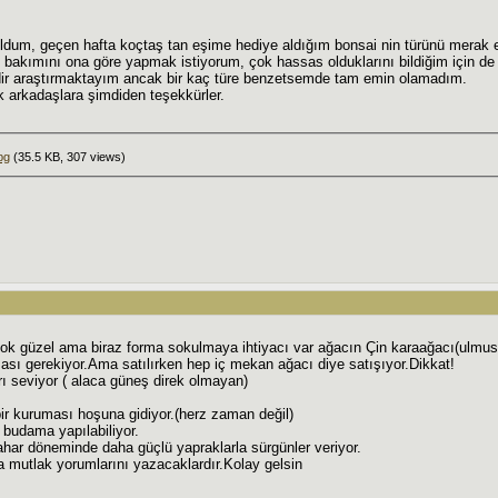
ldum, geçen hafta koçtaş tan eşime hediye aldığım bonsai nin türünü merak 
 bakımını ona göre yapmak istiyorum, çok hassas olduklarını bildiğim için d
edir araştırmaktayım ancak bir kaç türe benzetsemde tam emin olamadım.
 arkadaşlara şimdiden teşekkürler.
pg
(35.5 KB, 307 views)
ok güzel ama biraz forma sokulmaya ihtiyacı var ağacın Çin karaağacı(ulmus p
ası gerekiyor.Ama satılırken hep iç mekan ağacı diye satışıyor.Dikkat!
ı seviyor ( alaca güneş direk olmayan)
ir kuruması hoşuna gidiyor.(herz zaman değil)
 budama yapılabiliyor.
har döneminde daha güçlü yapraklarla sürgünler veriyor.
a mutlak yorumlarını yazacaklardır.Kolay gelsin