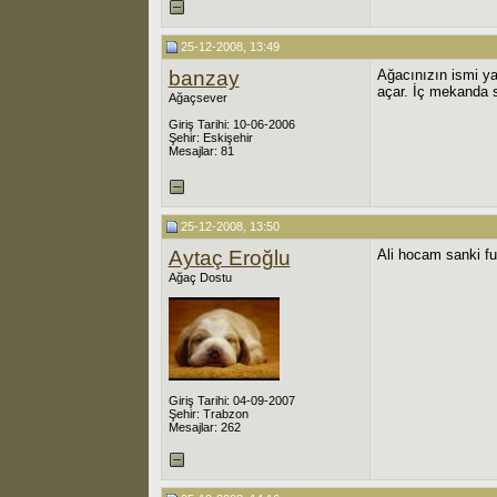
25-12-2008, 13:49
banzay
Ağacınızın ismi ya
açar. İç mekanda s
Ağaçsever
Giriş Tarihi: 10-06-2006
Şehir: Eskişehir
Mesajlar: 81
25-12-2008, 13:50
Aytaç Eroğlu
Ali hocam sanki fu
Ağaç Dostu
Giriş Tarihi: 04-09-2007
Şehir: Trabzon
Mesajlar: 262