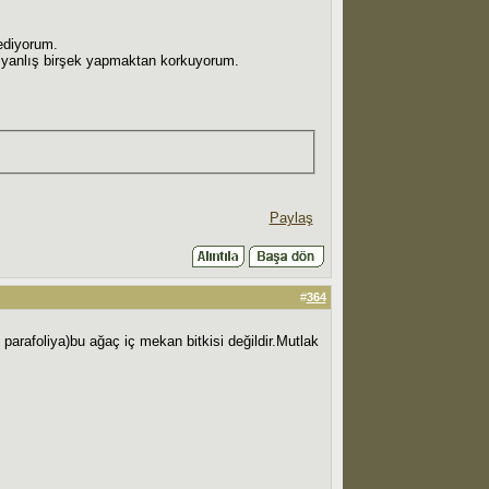
ediyorum.
e yanlış birşek yapmaktan korkuyorum.
Paylaş
#
364
arafoliya)bu ağaç iç mekan bitkisi değildir.Mutlak