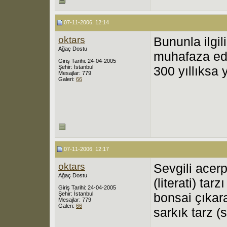
07-11-2006, 12:14
oktars
Bununla ilgil
Ağaç Dostu
muhafaza edi
Giriş Tarihi: 24-04-2005
Şehir: İstanbul
300 yıllıksa 
Mesajlar: 779
Galeri:
66
07-11-2006, 12:17
oktars
Sevgili acer
Ağaç Dostu
(literati) tar
Giriş Tarihi: 24-04-2005
Şehir: İstanbul
bonsai çıkara
Mesajlar: 779
Galeri:
66
sarkık tarz (