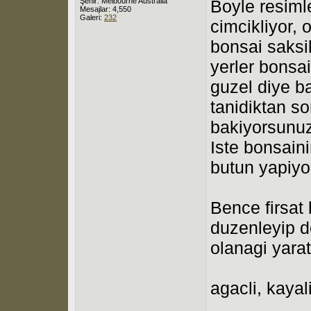
Şehir: Melbourne Australia
Boyle resimle
Mesajlar: 4,550
Galeri:
232
cimcikliyor, 
bonsai saksil
yerler bonsa
guzel diye b
tanidiktan s
bakiyorsunuz
Iste bonsainin
butun yapiyo
Bence firsat 
duzenleyip d
olanagi yarat
agacli, kayal