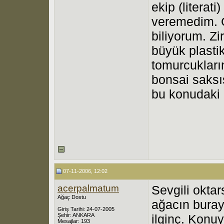
ekip (literat
veremedim. 
biliyorum. Z
büyük plasti
tomurcukların
bonsai saks
bu konudaki g
07-11-2006, 12:02
acerpalmatum
Sevgili oktar
Ağaç Dostu
ağacın buray
Giriş Tarihi: 24-07-2005
Şehir: ANKARA
ilginç. Konuy
Mesajlar: 193