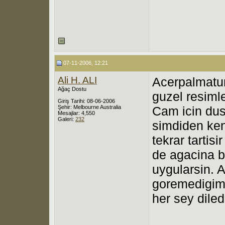
07-11-2006, 12:21
Ali H. ALI
Acerpalmatum
Ağaç Dostu
guzel resimle
Giriş Tarihi: 08-06-2006
Şehir: Melbourne Australia
Cam icin dus
Mesajlar: 4,550
Galeri:
232
simdiden ken
tekrar tartisi
de agacina ba
uygularsin. 
goremedigimiz
her sey diled