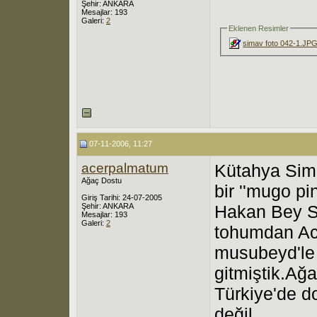
Şehir: ANKARA
Mesajlar: 193
Galeri:
2
Eklenen Resimler
simav foto 042-1.JP
07-11-2006, 11:27
acerpalmatum
Kütahya Sima
Ağaç Dostu
bir ''mugo pi
Giriş Tarihi: 24-07-2005
Şehir: ANKARA
Hakan Bey Si
Mesajlar: 193
Galeri:
2
tohumdan Ace
musubeyd'le 
gitmiştik.Ağ
Türkiye'de do
değil.