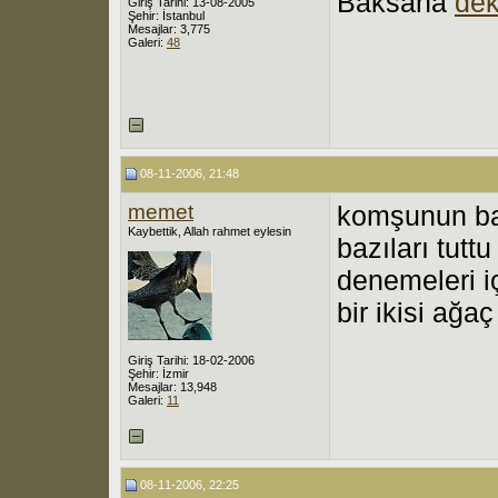
Baksana
dek
Giriş Tarihi: 13-08-2005
Şehir: İstanbul
Mesajlar: 3,775
Galeri:
48
08-11-2006, 21:48
memet
komşunun ba
Kaybettik, Allah rahmet eylesin
bazıları tuttu
denemeleri i
bir ikisi ağa
Giriş Tarihi: 18-02-2006
Şehir: İzmir
Mesajlar: 13,948
Galeri:
11
08-11-2006, 22:25