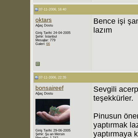
07-11-2006, 16:40
oktars
Bence işi şa
Ağaç Dostu
lazım
Giriş Tarihi: 24-04-2005
Şehir: İstanbul
Mesajlar: 779
Galeri:
66
07-11-2006, 22:35
bonsaireef
Sevgili acerp
Ağaç Dostu
teşekkürler.
Pinusun öne
yaptırmak la
Giriş Tarihi: 29-06-2005
yaptırmaya ka
Şehir: Şu an Mersin
Mesajlar: 1,742