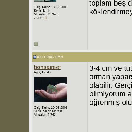
toplam beş d
Giriş Tarihi: 18-02-2006
köklendirmey
Şehir: İzmir
Mesajlar: 13,948
Galeri:
11
09-11-2006, 07:21
bonsaireef
3-4 cm ve tut
Ağaç Dostu
orman yaparsı
olabilir. Ge
bilmiyorum 
öğrenmiş olu
Giriş Tarihi: 29-06-2005
Şehir: Şu an Mersin
Mesajlar: 1,742