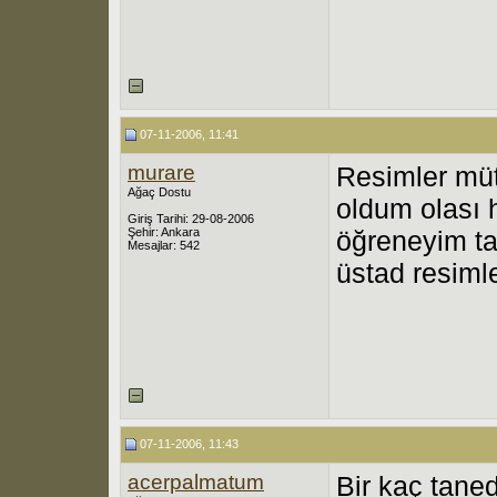
07-11-2006, 11:41
murare
Resimler müt
Ağaç Dostu
oldum olası 
Giriş Tarihi: 29-08-2006
Şehir: Ankara
öğreneyim ta
Mesajlar: 542
üstad resimle
07-11-2006, 11:43
acerpalmatum
Bir kaç tane