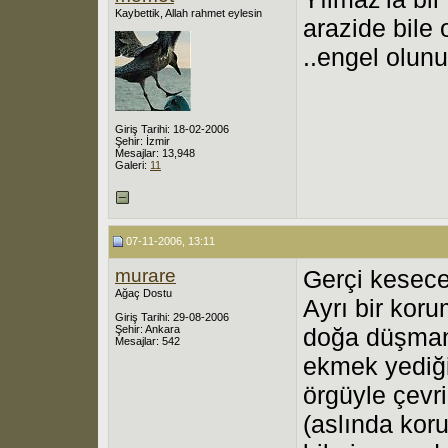
Kaybettik, Allah rahmet eylesin
arazide bile
..engel olunu
Giriş Tarihi: 18-02-2006
Şehir: İzmir
Mesajlar: 13,948
Galeri:
11
07-11-2006, 13:11
murare
Gerçi kesece
Ağaç Dostu
Ayrı bir kor
Giriş Tarihi: 29-08-2006
Şehir: Ankara
doğa düşman
Mesajlar: 542
ekmek yediği
örgüyle çevr
(aslında kor