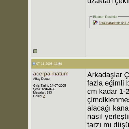
uzaktan çekil
Eklenen Resimler
Total Karadeniz 041
07-11-2006, 11:56
acerpalmatum
Arkadaşlar 
Ağaç Dostu
fazla eğimli 
Giriş Tarihi: 24-07-2005
Şehir: ANKARA
cm kadar 1-2
Mesajlar: 193
Galeri:
2
çimdiklenmes
alacağı kana
nasıl yerleşt
tarzı mı düş