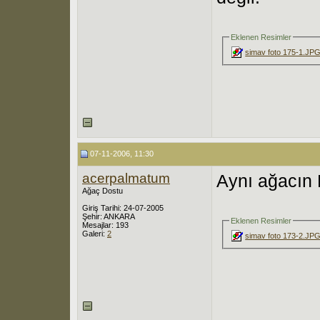
Eklenen Resimler
simav foto 175-1.JP
07-11-2006, 11:30
acerpalmatum
Aynı ağacın 
Ağaç Dostu
Giriş Tarihi: 24-07-2005
Şehir: ANKARA
Eklenen Resimler
Mesajlar: 193
Galeri:
2
simav foto 173-2.JP