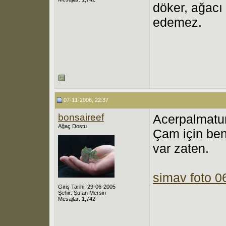
döker, ağacı 
edemez.
07-11-2006, 22:37
bonsaireef
Acerpalmatum
Ağaç Dostu
Çam için ben
var zaten.
simav foto 
Giriş Tarihi: 29-06-2005
Şehir: Şu an Mersin
Mesajlar: 1,742