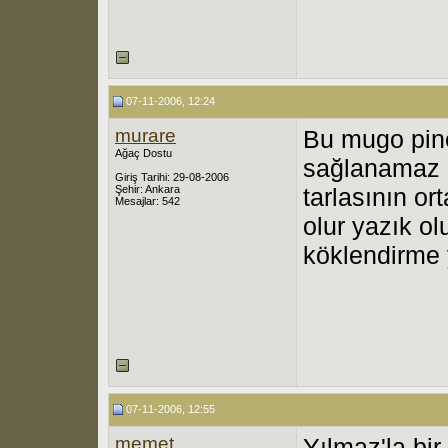
07-11-2006, 12:24
murare
Bu mugo pine
Ağaç Dostu
sağlanamaz 
Giriş Tarihi: 29-08-2006
Şehir: Ankara
tarlasının o
Mesajlar: 542
olur yazık o
köklendirme y
07-11-2006, 12:55
memet
Yılmaz'la bir