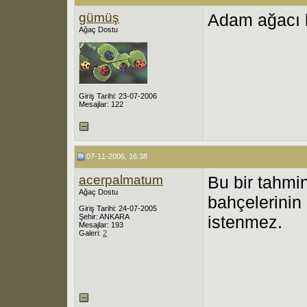
gümüş
Adam ağacı k
Ağaç Dostu
Giriş Tarihi: 23-07-2006
Mesajlar: 122
07-11-2006, 16:38
acerpalmatum
Bu bir tahmi
Ağaç Dostu
bahçelerinin
Giriş Tarihi: 24-07-2005
Şehir: ANKARA
istenmez.
Mesajlar: 193
Galeri:
2