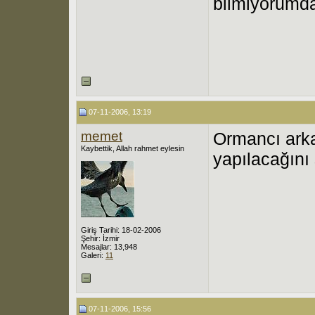
bilmiyorumd
07-11-2006, 13:19
memet
Ormancı arka
Kaybettik, Allah rahmet eylesin
yapılacağını 
Giriş Tarihi: 18-02-2006
Şehir: İzmir
Mesajlar: 13,948
Galeri:
11
07-11-2006, 15:56