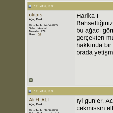
07-11-2006, 11:38
oktars
Harika !
Ağaç Dostu
Bahsettiğini
Giriş Tarihi: 24-04-2005
Şehir: İstanbul
bu ağacı gör
Mesajlar: 779
Galeri:
66
gerçekten m
hakkında bir 
orada yetişmi
07-11-2006, 11:39
Ali H. ALI
Iyi gunler, 
Ağaç Dostu
cekmissin ell
Giriş Tarihi: 08-06-2006