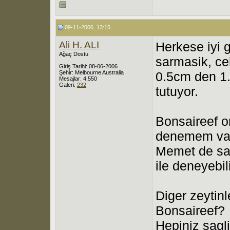
09-11-2006, 13:15
Ali H. ALI
Herkese iyi g
Ağaç Dostu
sarmasik, cel
Giriş Tarihi: 08-06-2006
Şehir: Melbourne Australia
0.5cm den 1.5
Mesajlar: 4,550
Galeri:
232
tutuyor.
Bonsaireef o
denemem var,
Memet de sar
ile deneyebil
Diger zeytinl
Bonsaireef?
Hepiniz sagli