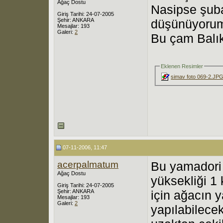
Ağaç Dostu
Nasipse şuba
Giriş Tarihi: 24-07-2005
Şehir: ANKARA
düşünüyoru
Mesajlar: 193
Galeri:
2
Bu çam Balık
Eklenen Resimler
simav foto 069-2.JP
07-11-2006, 11:47
acerpalmatum
Bu yamadori 
Ağaç Dostu
yüksekliği 1
Giriş Tarihi: 24-07-2005
Şehir: ANKARA
için ağacın 
Mesajlar: 193
Galeri:
2
yapılabilece