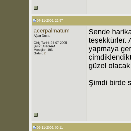
07-11-2006, 22:57
acerpalmatum
Sende harika
Ağaç Dostu
teşekkürler.
Giriş Tarihi: 24-07-2005
Şehir: ANKARA
yapmaya gere
Mesajlar: 193
Galeri:
2
çimdiklendik
güzel olacak
Şimdi birde 
08-11-2006, 00:11