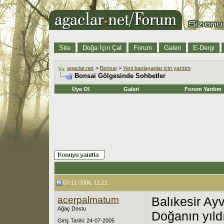
Site
Doğa İçin Çal
Forum
Galeri
E-Dergi
agaclar.net
>
Bonsai
>
Yeni başlayanlar için yardım
Bonsai Gölgesinde Sohbetler
Üye Ol
Galeri
Forum Yardım
07-11-2006, 11:21
acerpalmatum
Balıkesir Ay
Ağaç Dostu
Doğanın yıl
Giriş Tarihi: 24-07-2005