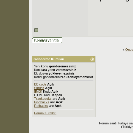
«
Önce
Gönderme Kuralları
Yeni konu
gönderemezsiniz
Konulara yanıt
veremezsiniz
Ek dosya
yükleyemezsiniz
Kendi gönderilerinizi
düzenleyemezsiniz
BB code
Açık
Smilies
Açık
[IMG]
Kodu
Açık
HTML Kodu
Kapalı
Trackbacks
are
Açık
Pingbacks
are
Açık
Refbacks
are
Açık
Forum Kuralları
Forum saati Türkiye sa
(Türkiye