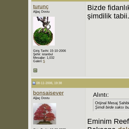
turunç
Bizde fidanl
Ağaç Dostu
şimdilik tabii
Giriş Tarihi: 15-10-2006
Şehir: istanbul
Mesajlar: 1,032
Galeri:
5
08-11-2006, 19:38
bonsaisever
Alıntı:
Ağaç Dostu
Orijinal Mesaj Sahib
Şimdi birde saksı 
Eminim Reef