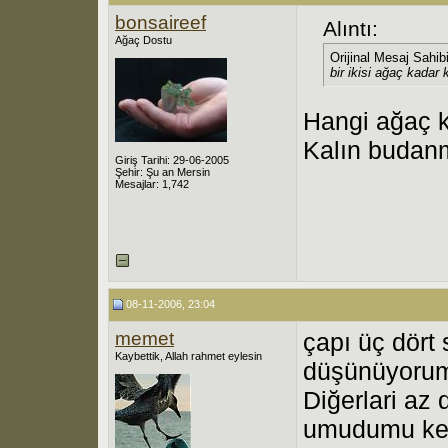
bonsaireef
Alıntı:
Ağaç Dostu
Orijinal Mesaj Sahib
bir ikisi ağaç kadar 
Hangi ağaç 
Kalın budanm
Giriş Tarihi: 29-06-2005
Şehir: Şu an Mersin
Mesajlar: 1,742
08-11-2006, 23:04
memet
çapı üç dört 
Kaybettik, Allah rahmet eylesin
düşünüyorum
Diğerlari az
umudumu ke