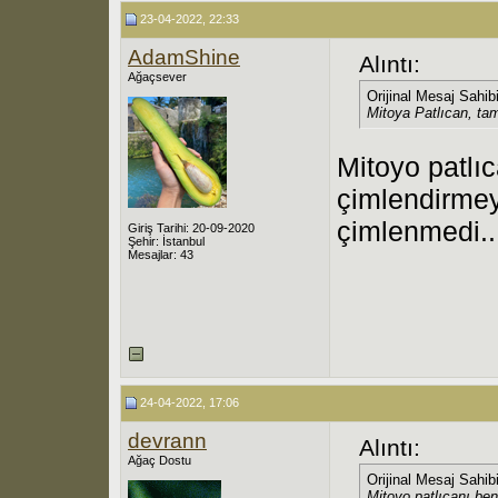
23-04-2022, 22:33
AdamShine
Alıntı:
Ağaçsever
Orijinal Mesaj Sahib
Mitoya Patlıcan, ta
Mitoyo patlı
çimlendirmey
çimlenmedi..
Giriş Tarihi: 20-09-2020
Şehir: İstanbul
Mesajlar: 43
24-04-2022, 17:06
devrann
Alıntı:
Ağaç Dostu
Orijinal Mesaj Sahib
Mitoyo patlıcanı be