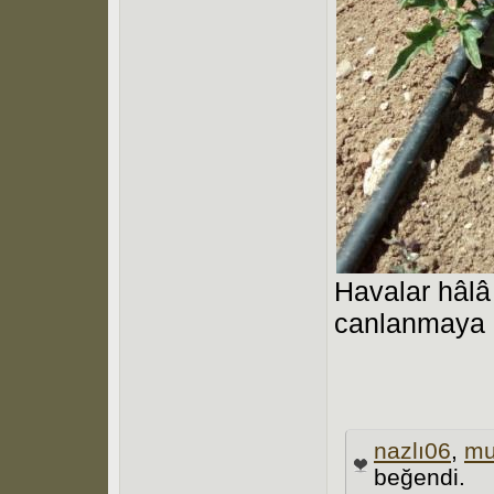
Havalar hâlâ
canlanmaya 
nazlı06
,
mu
beğendi.