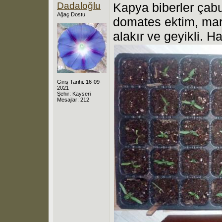
Dadaloğlu
Kapya biberler çabuk
Ağaç Dostu
domates ektim, mar
alakır ve geyikli. Ha
Giriş Tarihi: 16-09-
2021
Şehir: Kayseri
Mesajlar: 212