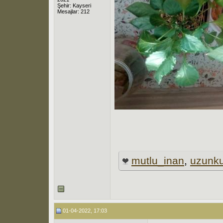
Şehir: Kayseri
Mesajlar: 212
mutlu_inan
,
uzunk
01-04-2022, 17:03