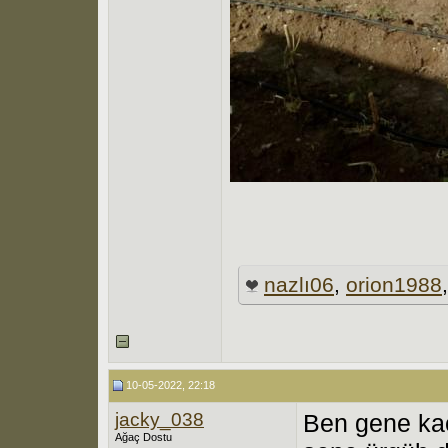
nazlı06
,
orion1988
10-05-2022, 22:18
jacky_038
Ben gene kaç
Ağaç Dostu