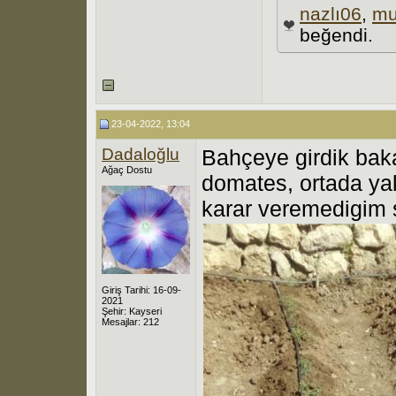
nazlı06
,
mu
beğendi.
23-04-2022, 13:04
Dadaloğlu
Bahçeye girdik baka
Ağaç Dostu
domates, ortada ya
karar veremedigim s
Giriş Tarihi: 16-09-
2021
Şehir: Kayseri
Mesajlar: 212