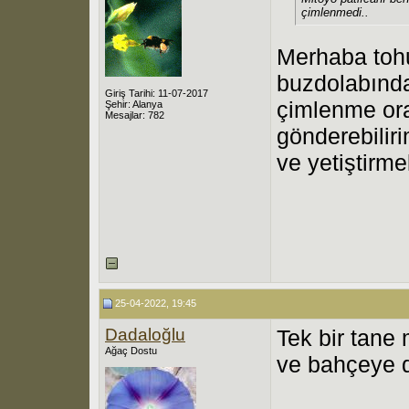
çimlenmedi..
Merhaba tohu
buzdolabında
Giriş Tarihi: 11-07-2017
çimlenme oran
Şehir: Alanya
Mesajlar: 782
gönderebilir
ve yetiştirme
25-04-2022, 19:45
Dadaloğlu
Tek bir tane 
Ağaç Dostu
ve bahçeye d