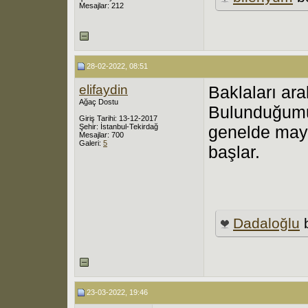
Mesajlar: 212
28-02-2022, 08:51
elifaydin
Baklaları ar
Ağaç Dostu
Bulunduğumuz
Giriş Tarihi: 13-12-2017
Şehir: İstanbul-Tekirdağ
genelde may
Mesajlar: 700
Galeri:
5
başlar.
Dadaloğlu
b
23-03-2022, 19:46