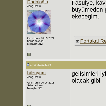
Dadaloğlu
Fasulye, kav
Ağaç Dostu
büyümeden p
ekecegim.
Giriş Tarihi: 16-09-2021
Portakal R
Şehir: Kayseri
Mesajlar: 212
23-03-2022, 20:04
bilenyum
gelişimleri i
Ağaç Dostu
olacak gibi
Giriş Tarihi: 20-06-2013
Şehir: ankara
Mesajlar: 381