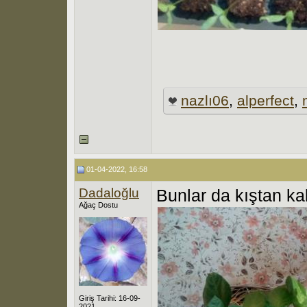
nazlı06
,
alperfect
,
01-04-2022, 16:58
Dadaloğlu
Bunlar da kıştan kal
Ağaç Dostu
Giriş Tarihi: 16-09-
2021