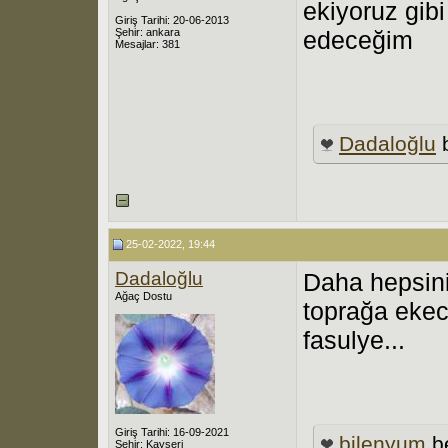
ekiyoruz gib
Giriş Tarihi: 20-06-2013
Şehir: ankara
edeceğim
Mesajlar: 381
Dadaloğlu
b
25-02-2022, 19:44
Dadaloğlu
Daha hepsin
Ağaç Dostu
toprağa ekec
fasulye...
Giriş Tarihi: 16-09-2021
bilenyum
b
Şehir: Kayseri