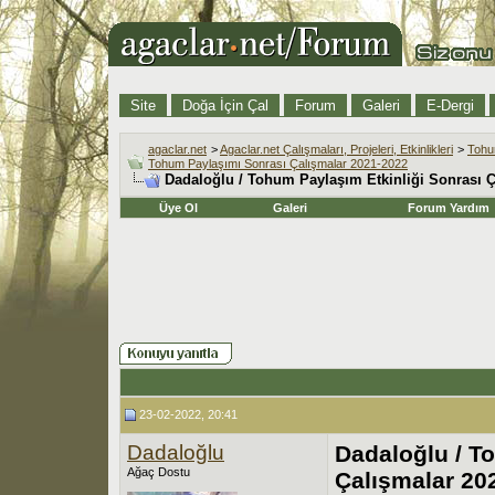
Site
Doğa İçin Çal
Forum
Galeri
E-Dergi
agaclar.net
>
Agaclar.net Çalışmaları, Projeleri, Etkinlikleri
>
Tohu
Tohum Paylaşımı Sonrası Çalışmalar 2021-2022
Dadaloğlu / Tohum Paylaşım Etkinliği Sonrası Ç
Üye Ol
Galeri
Forum Yardım
23-02-2022, 20:41
Dadaloğlu
Dadaloğlu / T
Ağaç Dostu
Çalışmalar 202