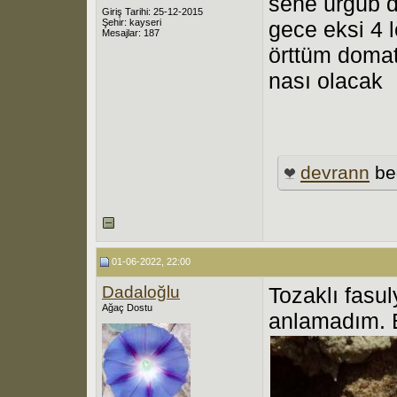
sene ürgüb 
Giriş Tarihi: 25-12-2015
Şehir: kayseri
gece eksi 4 
Mesajlar: 187
örttüm domat
nası olacak
devrann
be
01-06-2022, 22:00
Dadaloğlu
Tozaklı fasu
Ağaç Dostu
anlamadım. 