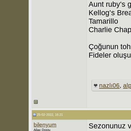
Aunt ruby's 
Kellog’s Bre
Tamarillo
Charlie Cha
Çoğunun tohu
Fideler oluş
nazlı06
,
al
25-02-2022, 16:21
bilenyum
Sezonunuz ve
Ağaç Dostu