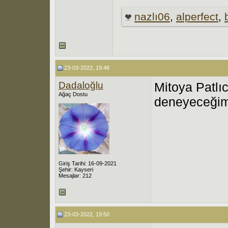
nazlı06
,
alperfect
,
23-03-2022, 19:48
Dadaloğlu
Mitoya Patlıc
Ağaç Dostu
deneyeceğim
Giriş Tarihi: 16-09-2021
Şehir: Kayseri
Mesajlar: 212
23-03-2022, 19:50