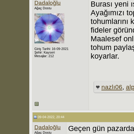
Dadaloğlu
Burası yeni 
Ağaç Dostu
Ayağımızı to
tohumlarını k
fideler görü
Maalesef onl
tohum paylaş
Giriş Tarihi: 16-09-2021
Şehir: Kayseri
koyarlar.
Mesajlar: 212
nazlı06
,
al
09-04-2022, 20:44
Dadaloğlu
Geçen gün pazarda
Ağaç Dostu