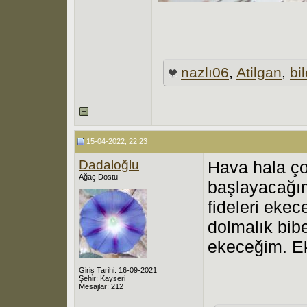
nazlı06
,
Atilgan
,
bi
15-04-2022, 22:23
Dadaloğlu
Hava hala ço
Ağaç Dostu
başlayacağım
fideleri eke
dolmalık bibe
ekeceğim. Ek
Giriş Tarihi: 16-09-2021
Şehir: Kayseri
Mesajlar: 212