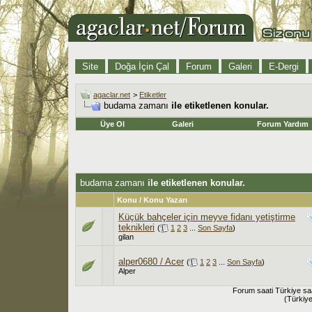
Site
Doğa İçin Çal
Forum
Galeri
E-Dergi
agaclar.net
>
Etiketler
budama zamanı
ile etiketlenen konular.
Üye Ol
Galeri
Forum Yardım
budama zamanı
ile etiketlenen konular.
Konu / Konu Yazarı
Küçük bahçeler için meyve fidanı yetiştirme
teknikleri
(
1
2
3
...
Son Sayfa
)
gilan
alper0680 / Acer
(
1
2
3
...
Son Sayfa
)
Alper
Forum saati Türkiye sa
(Türkiye