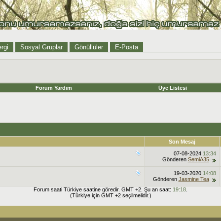
rgi
Sosyal Gruplar
Gönüllüler
E-Posta
Forum Yardım
Üye Listesi
Son Mesaj
07-08-2024
13:34
Gönderen
SemiA35
19-03-2020
14:08
Gönderen
Jasmine Tea
Forum saati Türkiye saatine göredir. GMT +2. Şu an saat:
19:18
.
(Türkiye için GMT +2 seçilmelidir.)