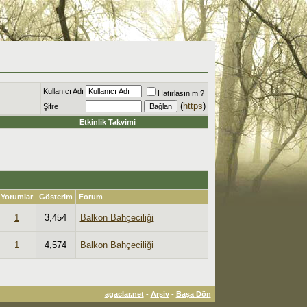
Kullanıcı Adı
Hatırlasın mı?
(
https
)
Şifre
Etkinlik Takvimi
Yorumlar
Gösterim
Forum
1
3,454
Balkon Bahçeciliği
1
4,574
Balkon Bahçeciliği
agaclar.net
-
Arşiv
-
Başa Dön