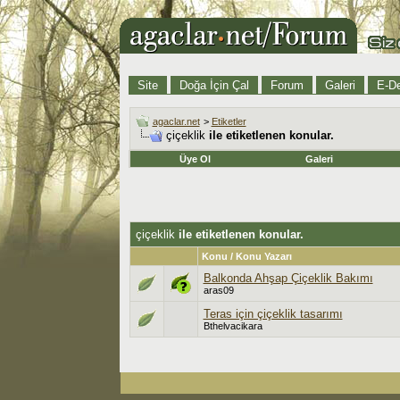
Site
Doğa İçin Çal
Forum
Galeri
E-De
agaclar.net
>
Etiketler
çiçeklik
ile etiketlenen konular.
Üye Ol
Galeri
çiçeklik
ile etiketlenen konular.
Konu / Konu Yazarı
Balkonda Ahşap Çiçeklik Bakımı
aras09
Teras için çiçeklik tasarımı
Bthelvacikara