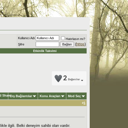
Kullanıcı Adı
Hatırlasın mı?
(
https
)
Şifre
Etkinlik Takvimi
2
Beğeniler
Dış Bağlantılar
Konu Araçları
Mod Seç
#
1
 ilgili. Belki deneyim sahibi olan vardır.