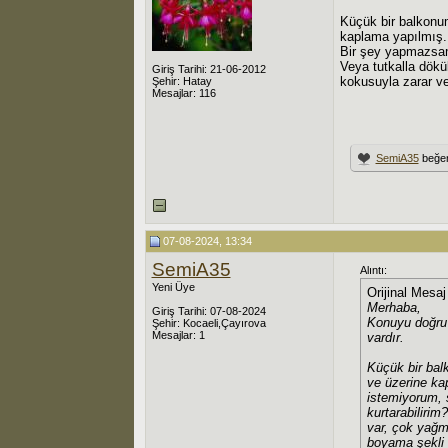
Küçük bir balkonum 
kaplama yapılmış. 
Bir şey yapmazsam 
Veya tutkalla dökü
Giriş Tarihi: 21-06-2012
kokusuyla zarar v
Şehir: Hatay
Mesajlar: 116
SemiA35
beğen
07-08-2024, 13:34
SemiA35
Alıntı:
Yeni Üye
Orijinal Mesa
Merhaba,
Giriş Tarihi: 07-08-2024
Konuyu doğru 
Şehir: Kocaeli,Çayırova
Mesajlar: 1
vardır.
Küçük bir balk
ve üzerine kap
istemiyorum, 
kurtarabiliri
var, çok yağm
boyama şekli