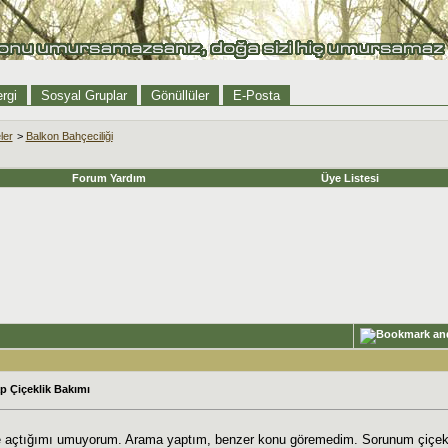
rgi
Sosyal Gruplar
Gönüllüler
E-Posta
ler
>
Balkon Bahçeciliği
Forum Yardım
Üye Listesi
 Çiçeklik Bakımı
açtığımı umuyorum. Arama yaptım, benzer konu göremedim. Sorunum çiçeklikle