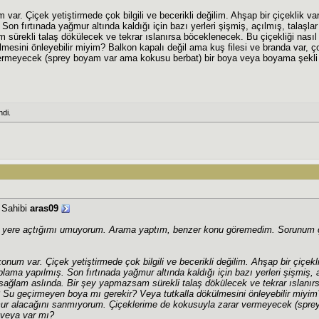
var. Çiçek yetiştirmede çok bilgili ve becerikli değilim. Ahşap bir çiçeklik va
Son fırtınada yağmur altında kaldığı için bazı yerleri şişmiş, açılmış, talaşl
sürekli talaş dökülecek ve tekrar ıslanırsa böceklenecek. Bu çiçekliği nasıl
lmesini önleyebilir miyim? Balkon kapalı değil ama kuş filesi ve branda var,
ermeyecek (sprey boyam var ama kokusu berbat) bir boya veya boyama şekli
di.
j Sahibi
aras09
yere açtığımı umuyorum. Arama yaptım, benzer konu göremedim. Sorunum çiçek
onum var. Çiçek yetiştirmede çok bilgili ve becerikli değilim. Ahşap bir çiçekl
lama yapılmış. Son fırtınada yağmur altında kaldığı için bazı yerleri şişmiş, 
sağlam aslında. Bir şey yapmazsam sürekli talaş dökülecek ve tekrar ıslanırs
m? Su geçirmeyen boya mı gerekir? Veya tutkalla dökülmesini önleyebilir miyim
ur alacağını sanmıyorum. Çiçeklerime de kokusuyla zarar vermeyecek (spre
 veya var mı?