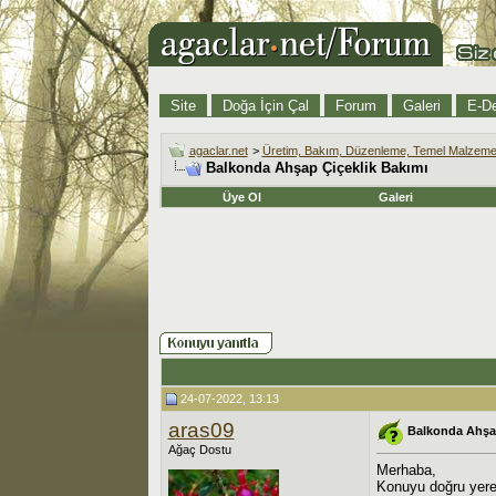
Site
Doğa İçin Çal
Forum
Galeri
E-De
agaclar.net
>
Üretim, Bakım, Düzenleme, Temel Malzeme
Balkonda Ahşap Çiçeklik Bakımı
Üye Ol
Galeri
24-07-2022, 13:13
aras09
Balkonda Ahşap
Ağaç Dostu
Merhaba,
Konuyu doğru yere 