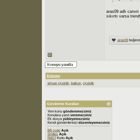
aras09 adlı canım 
sıkıntı varsa trend
aras09
beğendi
Etiketler
ahşap çiçeklik
,
balkon
,
çiçeklik
Gönderme Kuralları
Yeni konu
gönderemezsiniz
Konulara yanıt
veremezsiniz
Ek dosya
yükleyemezsiniz
Kendi gönderilerinizi
düzenleyemezsiniz
BB code
Açık
Smilies
Açık
[IMG]
Kodu
Açık