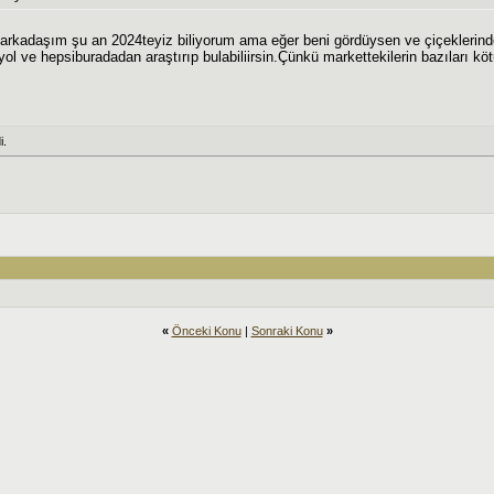
arkadaşım şu an 2024teyiz biliyorum ama eğer beni gördüysen ve çiçeklerind
yol ve hepsiburadadan araştırıp bulabiliirsin.Çünkü markettekilerin bazıları kötü
.
«
Önceki Konu
|
Sonraki Konu
»