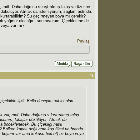
r, mdf. Daha doğrusu sıkıştırılmış talaş ve üzerine
ar dökülüyor. Atmak da istemiyorum, sağlam aslında.
 kurtarabilirim? Su geçirmeyen boya mı gerekir?
 çok yağmur alacağını sanmıyorum. Çiçeklerime de
 veya var mı?
Paylaş
#
2
likle ilgili. Belki deneyim sahibi olan
ik var, mdf. Daha doğrusu sıkıştırılmış talaş
açılmış, talaşlar dökülüyor. Atmak da
a böceklenecek. Bu çiçekliği nasıl
? Balkon kapalı değil ama kuş filesi ve branda
y boyam var ama kokusu berbat) bir boya veya