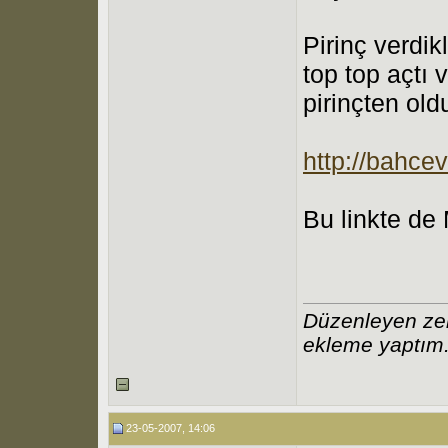
Pirinç verdi
top top açtı
pirinçten ol
http://bahc
Bu linkte de 
Düzenleyen ze
ekleme yaptım
23-05-2007, 14:06