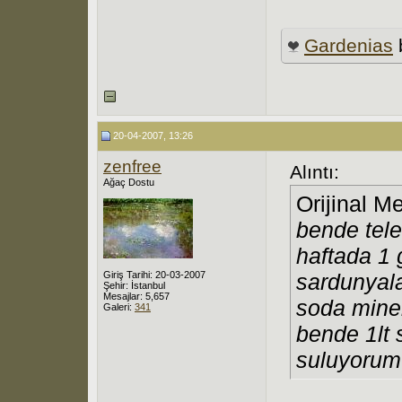
Gardenias
20-04-2007, 13:26
zenfree
Alıntı:
Ağaç Dostu
Orijinal M
bende tele
haftada 1 
Giriş Tarihi: 20-03-2007
sardunyala
Şehir: İstanbul
Mesajlar: 5,657
soda miner
Galeri:
341
bende 1lt 
suluyorum.