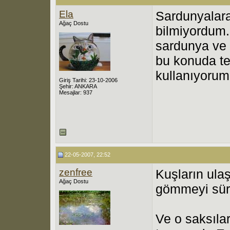
Ela
Sardunyalara
Ağaç Dostu
bilmiyordum.
sardunya ve 
bu konuda te
kullanıyorum
Giriş Tarihi: 23-10-2006
Şehir: ANKARA
Mesajlar: 937
22-05-2007, 22:52
zenfree
Kuşların ula
Ağaç Dostu
gömmeyi sür
Ve o saksıla