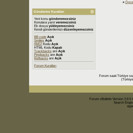
«
Önce
Gönderme Kuralları
Yeni konu
gönderemezsiniz
Konulara yanıt
veremezsiniz
Ek dosya
yükleyemezsiniz
Kendi gönderilerinizi
düzenleyemezsiniz
BB code
Açık
Smilies
Açık
[IMG]
Kodu
Açık
HTML Kodu
Kapalı
Trackbacks
are
Açık
Pingbacks
are
Açık
Refbacks
are
Açık
Forum Kuralları
Forum saati Türkiye sa
(Türkiye
Forum vBulletin Version 3.8.5 
Search Engin
agac