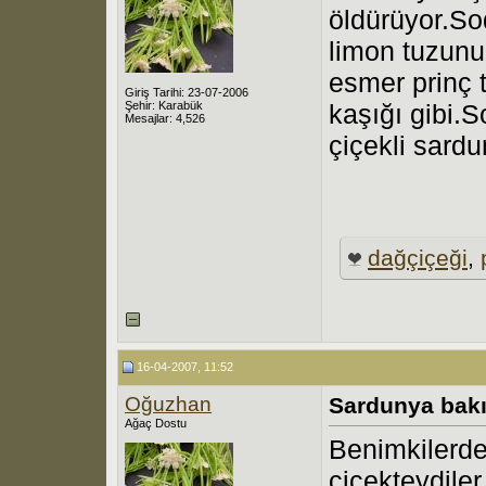
öldürüyor.So
limon tuzunu 
esmer prinç t
Giriş Tarihi: 23-07-2006
Şehir: Karabük
kaşığı gibi.S
Mesajlar: 4,526
çiçekli sardu
dağçiçeği
,
16-04-2007, 11:52
Oğuzhan
Sardunya bakım
Ağaç Dostu
Benimkilerde 
çiçekteydiler