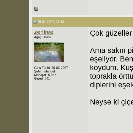
25-04-2007, 23:43
zenfree
Çok güzelle
Ağaç Dostu
Ama sakın pi
eşeliyor. Ben
koydum. Kuşl
Giriş Tarihi: 20-03-2007
Şehir: İstanbul
toprakla örtt
Mesajlar: 5,657
Galeri:
341
diplerini eşe
Neyse ki çiç