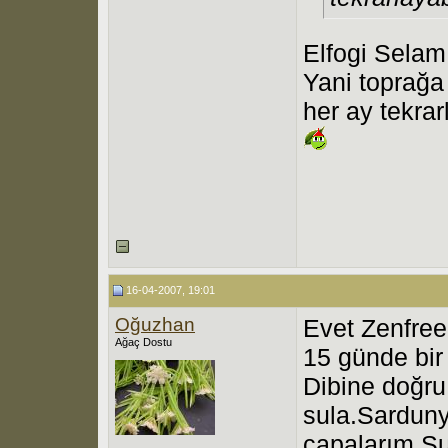
Elfogi Selam
Yani toprağa
her ay tekra
16-04-2007, 19:01
Oğuzhan
Evet Zenfree
Ağaç Dostu
15 günde bir
Dibine doğru
sula.Sarduny
çapalarım.Ş