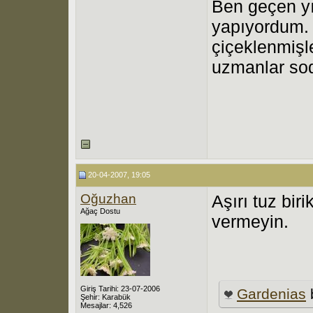
Ben geçen yı
yapıyordum. 
çiçeklenmişl
uzmanlar sod
20-04-2007, 19:05
Oğuzhan
Aşırı tuz bir
Ağaç Dostu
vermeyin.
Giriş Tarihi: 23-07-2006
Gardenias
Şehir: Karabük
Mesajlar: 4,526