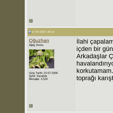
17-04-2007, 08:14
Oğuzhan
İlahi çapala
Ağaç Dostu
içden bir gün
Arkadaşlar 
havalandırıy
korkutamam.B
Giriş Tarihi: 23-07-2006
Şehir: Karabük
toprağı karış
Mesajlar: 4,526