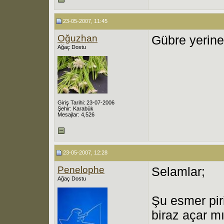
23-05-2007, 11:45
Oğuzhan
Gübre yerine
Ağaç Dostu
Giriş Tarihi: 23-07-2006
Şehir: Karabük
Mesajlar: 4,526
23-05-2007, 12:28
Penelophe
Selamlar;
Ağaç Dostu
Şu esmer pir
biraz açar m