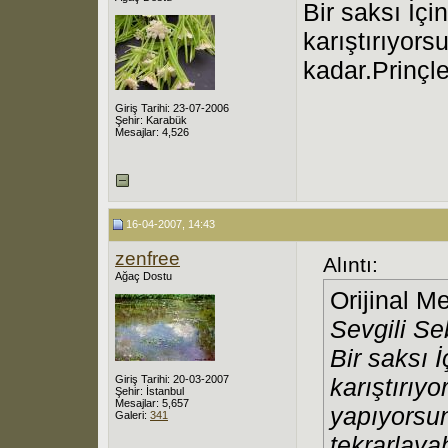
Bir saksı İçi
karıştırıyor
kadar.Prinçle
Giriş Tarihi: 23-07-2006
Şehir: Karabük
Mesajlar: 4,526
16-04-2007, 14:43
zenfree
Alıntı:
Ağaç Dostu
Orijinal M
Sevgili S
Bir saksı İ
Giriş Tarihi: 20-03-2007
karıştırıy
Şehir: İstanbul
Mesajlar: 5,657
yapıyorsun
Galeri:
341
tekrarlayab