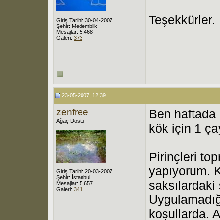
Teşekkürler.
Giriş Tarihi: 30-04-2007
Şehir: Medemblik
Mesajlar: 5,468
Galeri:
373
23-05-2007, 12:39
zenfree
Ben haftada
Ağaç Dostu
kök için 1 ç
Pirinçleri to
yapıyorum. K
Giriş Tarihi: 20-03-2007
Şehir: İstanbul
saksılardaki
Mesajlar: 5,657
Galeri:
341
Uygulamadığı
koşullarda. 