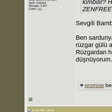
kimbilir? 
Şehir: İstanbul
Mesajlar: 5,657
ZENFREE.
Galeri:
341
Sevgili Bamb
Ben sardunya
rüzgar gülü a
Rüzgardan ha
düşnüyorum. 
promise
be
15-05-2007, 20:04