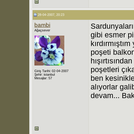
28-04-2007, 20:23
bambi
Sardunyalarım
Ağaçsever
gibi esmer pi
kırdırmıştım
poşeti balko
hışırtısından
poşetleri çık
Giriş Tarihi: 02-04-2007
Şehir: istanbul
ben kesinik
Mesajlar: 57
alıyorlar gal
devam... Ba