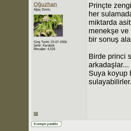
Oğuzhan
Prinçte zengi
Ağaç Dostu
her sulamada
miktarda asit
menekşe ve 
bir sonuş al
Giriş Tarihi: 23-07-2006
Şehir: Karabük
Mesajlar: 4,526
Birde princi
arkadaşlar...
Suya koyup b
sulayabilirler