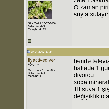
O zaman piri
suyla sulayı
Giriş Tarihi: 23-07-2006
Şehir: Karabük
Mesajlar: 4,526
20-04-2007, 13:24
flyactivediver
bende televi
Ağaçsever
haftada 1 gün
Giriş Tarihi: 11-04-2007
Şehir: istanbul
diyordu
Mesajlar: 43
soda mineral
1lt suya 1 ş
değişiklik ol