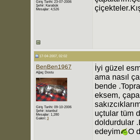
Giriş Tarihi: 23-07-2006
Şehir: Karabük
çiçekteler.Kı
Mesajlar: 4,526
17-04-2007, 02:02
BenBen1967
İyi güzel esm
Ağaç Dostu
ama nasıl ça
bende .Toprağ
eksem, çapal
sakızcıkları
Giriş Tarihi: 09-10-2006
Şehir: istanbul
uçtular tüm d
Mesajlar: 1,280
Galeri:
3
doldurdular 
edeyim
O d