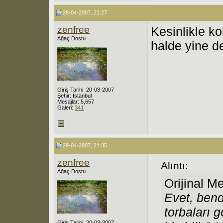
28-04-2007, 21:27
zenfree
Kesinlikle k
Ağaç Dostu
halde yine de
Giriş Tarihi: 20-03-2007
Şehir: İstanbul
Mesajlar: 5,657
Galeri:
341
29-04-2007, 21:35
zenfree
Alıntı:
Ağaç Dostu
Orijinal M
Evet, bend
torbaları 
Giriş Tarihi: 20-03-2007