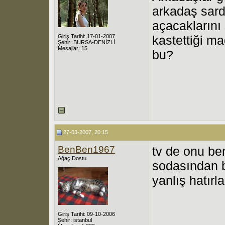
arkadaş sard
açacaklarını 
Giriş Tarihi: 17-01-2007
kastettiği m
Şehir: BURSA-DENİZLİ
Mesajlar: 15
bu?
27-03-2007, 20:15
BenBen1967
tv de onu be
Ağaç Dostu
sodasından b
yanlış hatır
Giriş Tarihi: 09-10-2006
Şehir: istanbul