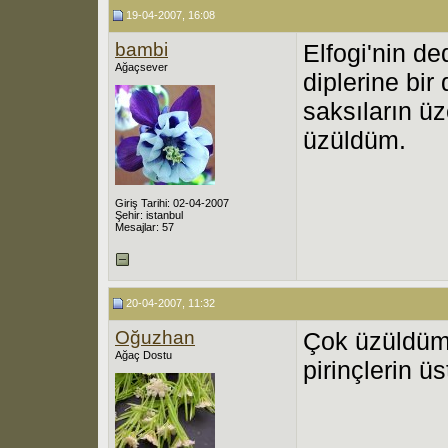
19-04-2007, 16:08
bambi
Elfogi'nin de
Ağaçsever
diplerine bi
saksıların üz
üzüldüm.
Giriş Tarihi: 02-04-2007
Şehir: istanbul
Mesajlar: 57
20-04-2007, 11:32
Oğuzhan
Çok üzüldüm.
Ağaç Dostu
pirinçlerin üs