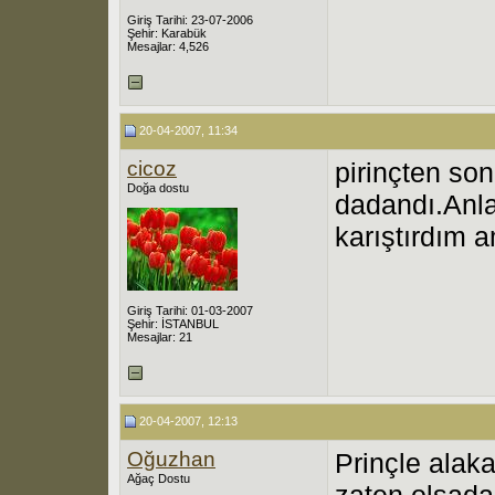
Giriş Tarihi: 23-07-2006
Şehir: Karabük
Mesajlar: 4,526
20-04-2007, 11:34
cicoz
pirinçten so
Doğa dostu
dadandı.Anl
karıştırdım a
Giriş Tarihi: 01-03-2007
Şehir: İSTANBUL
Mesajlar: 21
20-04-2007, 12:13
Oğuzhan
Prinçle alak
Ağaç Dostu
zaten olsada