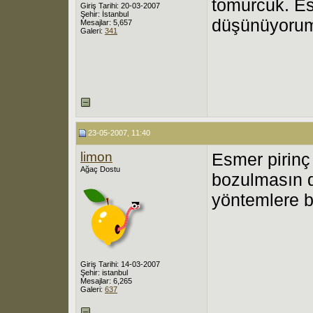
tomurcuk. Es
Giriş Tarihi: 20-03-2007
Şehir: İstanbul
düşünüyoru
Mesajlar: 5,657
Galeri:
341
23-05-2007, 11:40
limon
Esmer pirinç
Ağaç Dostu
bozulmasın d
yöntemlere 
Giriş Tarihi: 14-03-2007
Şehir: istanbul
Mesajlar: 6,265
Galeri:
637