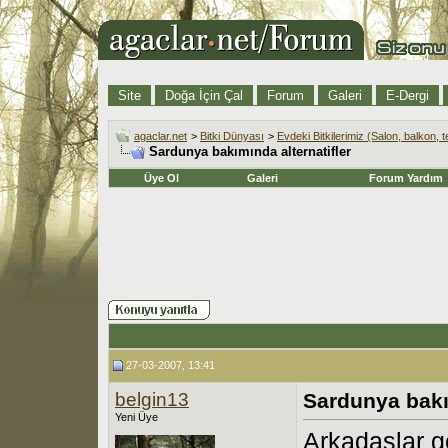
Site
Doğa İçin Çal
Forum
Galeri
E-Dergi
agaclar.net
>
Bitki Dünyası
>
Evdeki Bitkilerimiz (Salon, balkon, t
Sardunya bakımında alternatifler
Üye Ol
Galeri
Forum Yardım
27-03-2007, 13:41
belgin13
Sardunya bakım
Yeni Üye
Arkadaşlar g