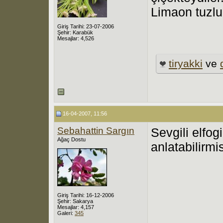
Limaon tuzlu 
Giriş Tarihi: 23-07-2006
Şehir: Karabük
Mesajlar: 4,526
tiryakki
ve
16-04-2007, 11:56
Sebahattin Sargın
Sevgili elfog
Ağaç Dostu
anlatabilirm
Giriş Tarihi: 16-12-2006
Şehir: Sakarya
Mesajlar: 4,157
Galeri:
345