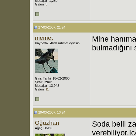
Mesajlar: 1,280
Galeri:
3
27-03-2007, 21:24
memet
Mine hanıma
Kaybettik, Allah rahmet eylesin
bulmadığını 
Giriş Tarihi: 18-02-2006
Şehir: İzmir
Mesajlar: 13,948
Galeri:
11
29-03-2007, 13:24
Oğuzhan
Soda belli z
Ağaç Dostu
verebiliyor.İ