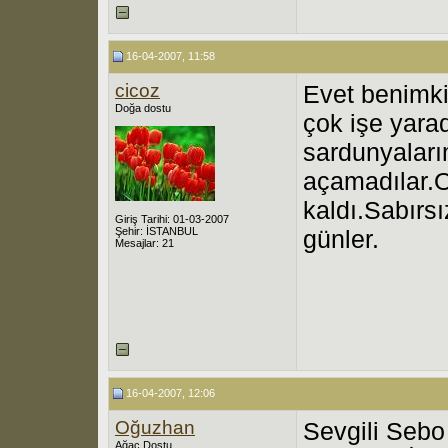
16-04-2007, 11:58
cicoz
Evet benimki
Doğa dostu
çok işe yarad
sardunyaları
açamadılar.O
kaldı.Sabırsı
Giriş Tarihi: 01-03-2007
Şehir: İSTANBUL
günler.
Mesajlar: 21
16-04-2007, 12:06
Oğuzhan
Sevgili Sebo
Ağaç Dostu