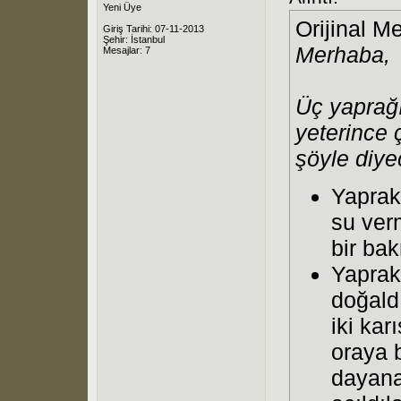
Yeni Üye
Orijinal M
Giriş Tarihi: 07-11-2013
Şehir: İstanbul
Merhaba,
Mesajlar: 7
Üç yaprağı
yeterince ç
şöyle diy
Yaprak
su verm
bir ba
Yaprak
doğald
iki kar
oraya 
dayana