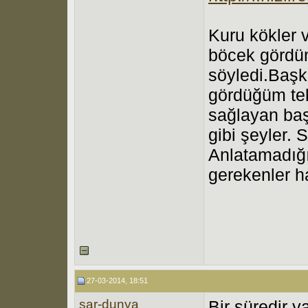
Kuru kökler 
böcek gördü
söyledi.Baş
gördüğüm tek
sağlayan başk
gibi şeyler. 
Anlatamadığ
gerekenler ha
27-03-2014, 18:51
sar-dunya
Bir süredir 