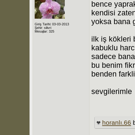
bence yaprak
kendisi zate
yoksa bana 
Giriş Tarihi: 03-03-2013
Şehir: silivri
Mesajlar: 325
ilk iş kökleri
kabuklu harc
sadece bana 
bu benim fik
benden farkli
sevgilerimle
horanlı.66
b