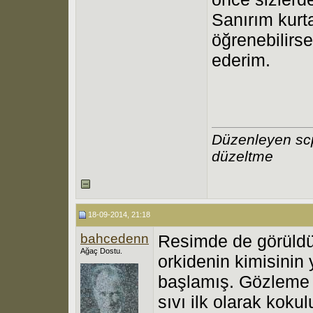
Sanırım kurt
öğrenebilirs
ederim.
Düzenleyen sc
düzeltme
18-09-2014, 21:18
bahcedenn
Resimde de görüldü
Ağaç Dostu.
orkidenin kimisinin
başlamış. Gözleme 
sıvı ilk olarak koku