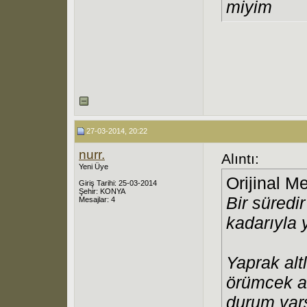
miyim
27-03-2014, 20:22
nurr.
Alıntı:
Yeni Üye
Orijinal M
Giriş Tarihi: 25-03-2014
Şehir: KONYA
Bir süredi
Mesajlar: 4
kadarıyla 
Yaprak altl
örümcek ağ
durum var