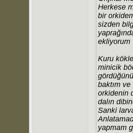
Herkese me
bir orkide
sizden bil
yaprağında
ekliyorum
Kuru kökle
minicik b
gördüğünü
baktım ve
orkidenin 
dalın dibin
Sanki larv
Anlatamadı
yapmam ger