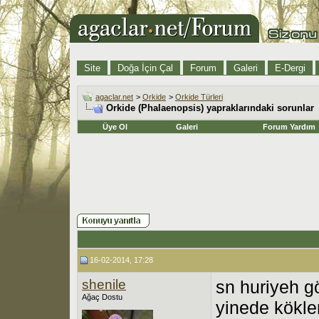
Site
Doğa İçin Çal
Forum
Galeri
E-Dergi
agaclar.net
>
Orkide
>
Orkide Türleri
Orkide (Phalaenopsis) yapraklarındaki sorunlar
Üye Ol
Galeri
Forum Yardım
16-02-2014, 17:28
shenile
sn huriyeh g
Ağaç Dostu
yinede kökler