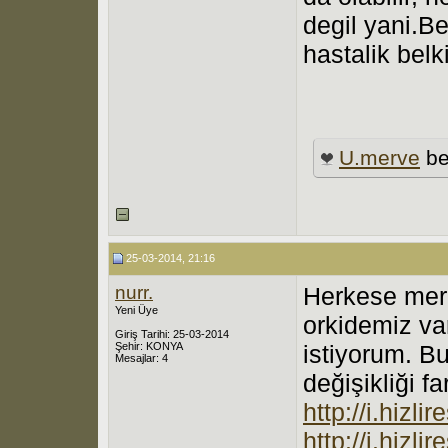
degil yani.Be
hastalik belki
U.merve
be
25-03-2014, 21:16
nurr.
Herkese merh
Yeni Üye
orkidemiz va
Giriş Tarihi: 25-03-2014
Şehir: KONYA
istiyorum. B
Mesajlar: 4
değişikliği f
http://i.hizl
http://i.hiz