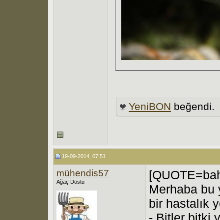
YeniBON
beğendi.
19-09-2014, 07:51
mühendis57
[QUOTE=bah
Ağaç Dostu
Merhaba bu y
bir hastalık 
- Bitler bitk