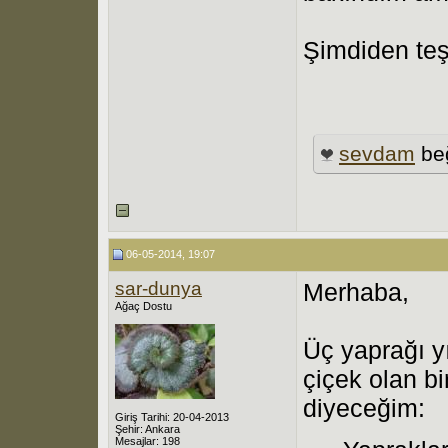
Şimdiden te
sevdam
be
06-05-2014, 19:07
sar-dunya
Merhaba,
Ağaç Dostu
Üç yaprağı y
çiçek olan bi
diyeceğim:
Giriş Tarihi: 20-04-2013
Şehir: Ankara
Mesajlar: 198