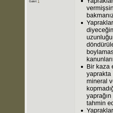
Yaprakla
Galeri:
1
vermişsin
bakmanız
Yaprakla
diyeceği
uzunluğun
döndürül
boylaması
kanunlar
Bir kaza 
yaprakta 
mineral v
kopmadığ
yaprağın 
tahmin e
Yaprakları