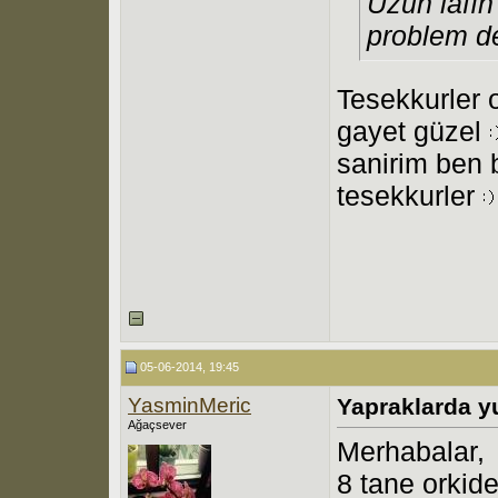
Uzun lafın
problem de
Tesekkurler 
gayet güzel
sanirim ben
tesekkurler
05-06-2014, 19:45
YasminMeric
Yapraklarda 
Ağaçsever
Merhabalar,
8 tane orkide