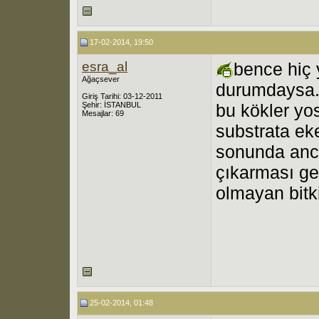
17-02-2014, 19:50
esra_al
bence hiç 
Ağaçsever
durumdaysa
Giriş Tarihi: 03-12-2011
Şehir: İSTANBUL
bu kökler yo
Mesajlar: 69
substrata ek
sonunda anca
çıkarması ge
olmayan bitk
25-02-2014, 01:48