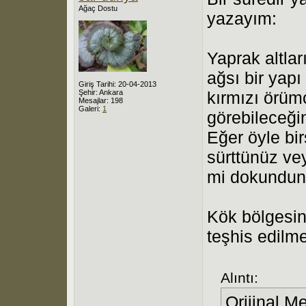
Ağaç Dostu
yazayım:
Yaprak altlar
ağsı bir yap
Giriş Tarihi: 20-04-2013
Şehir: Ankara
kırmızı örümc
Mesajlar: 198
Galeri:
1
görebileceğin
Eğer öyle bir
sürttünüz ve
mi dokundun
Kök bölgesin
teşhis edilme
Alıntı:
Orijinal M