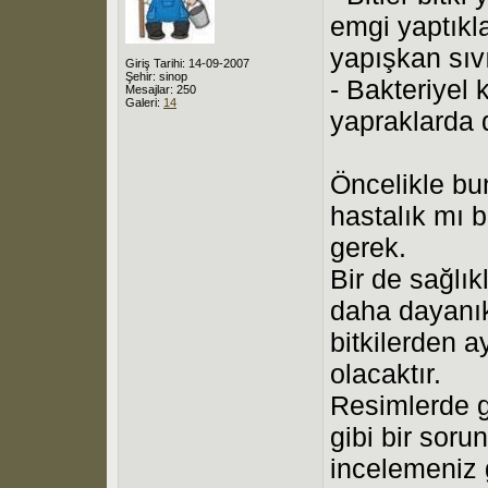
emgi yaptıkl
yapışkan sıvı
Giriş Tarihi: 14-09-2007
Şehir: sinop
- Bakteriyel
Mesajlar: 250
Galeri:
14
yapraklarda d
Öncelikle bu
hastalık mı b
gerek.
Bir de sağlıkl
daha dayanıklı
bitkilerden a
olacaktır.
Resimlerde g
gibi bir sorun
incelemeniz 