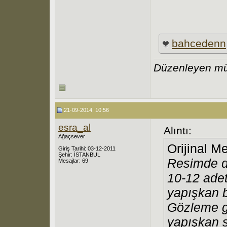
bahcedenn
Düzenleyen mü
21-09-2014, 10:56
esra_al
Alıntı:
Ağaçsever
Orijinal M
Giriş Tarihi: 03-12-2011
Şehir: İSTANBUL
Resimde de
Mesajlar: 69
10-12 adet
yapışkan b
Gözleme g
yapışkan s