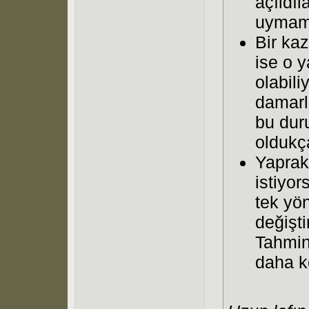
açıldı
uymama
Bir kaz
ise o 
olabili
damarl
bu dur
oldukç
Yaprakl
istiyo
tek yön
değişti
Tahmin
daha k