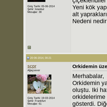
çiçeklendiler
Yeni kök yapr
Giriş Tarihi: 05-06-2014
Şehir: Istanbul
Mesajlar: 38
alt yaprakla
Nedeni nedi
20-06-2014, 00:21
scpr
Orkidemin üzer
Ağaçsever
Merhabalar,
Orkidemin ya
oluştu. Iki h
orkidelerime
Giriş Tarihi: 19-03-2014
Şehir: Frankfurt
gösterdi. Diğ
Mesajlar: 61