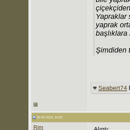
çiçekçiden
Yapraklar
yaprak orta
başlıklar
Şimdiden 
Seabert74
25-05-2014, 14:02
Rim
Alıntı: