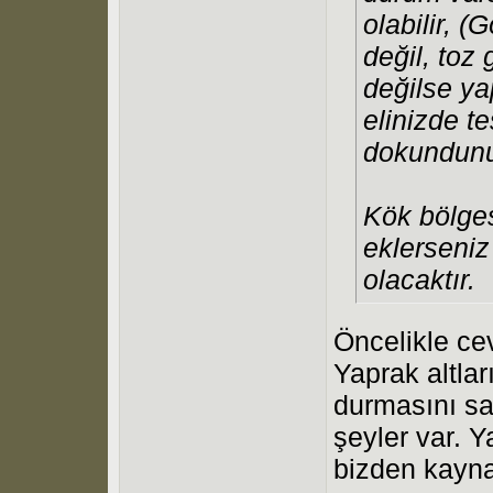
olabilir, (
değil, toz 
değilse ya
elinizde t
dokundunu
Kök bölges
eklerseniz
olacaktır.
Öncelikle cev
Yaprak altla
durmasını sa
şeyler var. Y
bizden kayna