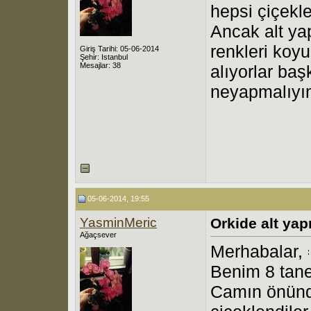
hepsi çiçekl
Ancak alt y
renkleri koyu
Giriş Tarihi: 05-06-2014
Şehir: Istanbul
Mesajlar: 38
alıyorlar ba
neyapmalıy
05-06-2014, 19:55
YasminMeric
Orkide alt ya
Ağaçsever
Merhabalar,
Benim 8 tane
Camın önünde