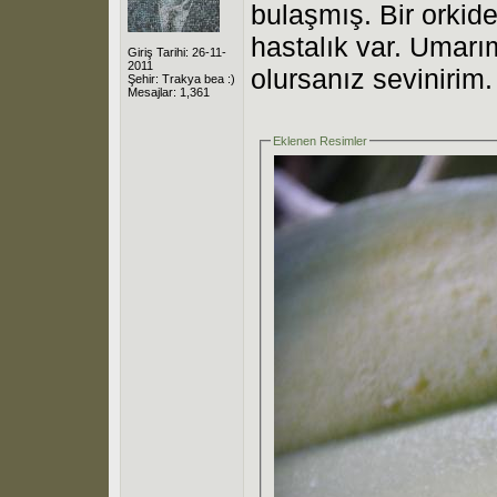
bulaşmış. Bir orkide
hastalık var. Umarım
Giriş Tarihi: 26-11-
2011
olursanız sevinirim.
Şehir: Trakya bea :)
Mesajlar: 1,361
Eklenen Resimler