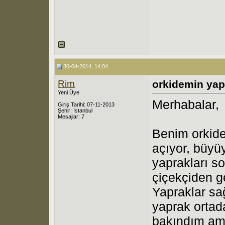
30-04-2014, 14:04
Rim
orkidemin yapr
Yeni Üye
Merhabalar,
Giriş Tarihi: 07-11-2013
Şehir: İstanbul
Mesajlar: 7
Benim orkide
açıyor, büyü
yaprakları so
çiçekçiden ge
Yapraklar sa
yaprak ortada
bakındım am