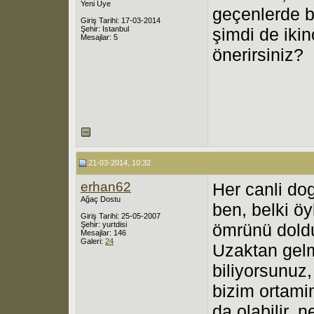
Yeni Üye
geçenlerde b
Giriş Tarihi: 17-03-2014
Şehir: Istanbul
şimdi de iki
Mesajlar: 5
önerirsiniz?
21-03-2014, 10:32
erhan62
Her canli do
Ağaç Dostu
ben, belki öy
Giriş Tarihi: 25-05-2007
Şehir: yurtdisi
ömrünü doldu
Mesajlar: 146
Galeri:
24
Uzaktan gelm
biliyorsunuz,
bizim ortam
da olabilir, 