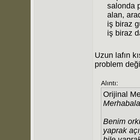
salonda 
alan, ara
iş biraz
iş biraz 
Uzun lafın k
problem deği
Alıntı:
Orijinal M
Merhabala
Benim orki
yaprak açı
bile yapra