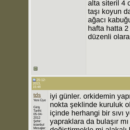
alta siteril 
taşı koyun 
ağacı kabuğu
hafta hatta 
düzenli olar
25-12-
2013,
15:48
tds
iyi günler. orkidemin y
Yeni Üye
nokta şeklinde kuruluk o
Giriş
Tarihi:
içinde herhangi bir sıvı
05-04-
2012
yapraklara da bulaşır mı
Şehir:
istanbul
değiştirmekle mi alakalı
Mesajlar: