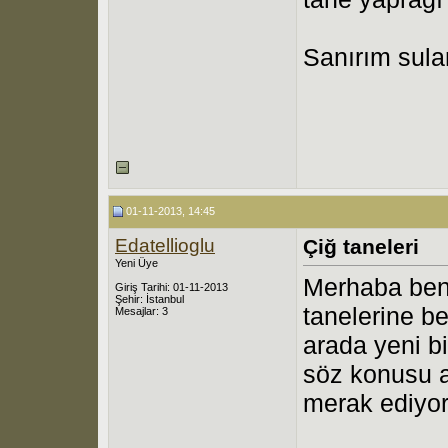
Sanırım sul
01-11-2013, 14:45
Edatellioglu
Çiğ taneleri
Yeni Üye
Merhaba beni
Giriş Tarihi: 01-11-2013
Şehir: İstanbul
tanelerine b
Mesajlar: 3
arada yeni bi
söz konusu a
merak ediyo