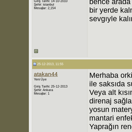
bence arada y
Giriş Tarihi: 14-10-2010
Şehir: istanbul
bir yerde ka
Mesajlar: 2,154
sevgıyle kalı
25-12-2013, 11:55
atakan44
Merhaba orki
Yeni Üye
ile saksıda s
Giriş Tarihi: 25-12-2013
Şehir: Ankara
Veya alt kı
Mesajlar: 1
direnaj sağla
yosun matery
mantari enfe
Yaprağın ren