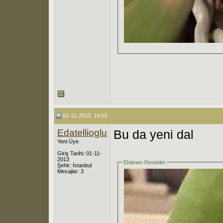
01-11-2013, 14:53
Edatellioglu
Bu da yeni dal
Yeni Üye
Giriş Tarihi: 01-11-
2013
Eklenen Resimler
Şehir: İstanbul
Mesajlar: 3