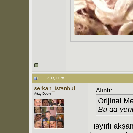
01-11-2013, 17:28
serkan_istanbul
Alıntı:
Ağaç Dostu
Orijinal M
Bu da yeni
Hayırlı akşa