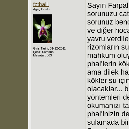
fzthalil
Sayın Farpali
Ağaç Dostu
sorunuzu ca
sorunuz benc
ve diğer hoca
yavru verdil
rizomların s
Giriş Tarihi: 31-12-2011
Şehir: Samsun
mahkum oluyor
Mesajlar: 303
phal'lerin kö
ama dilek ha
kökler su iç
olacaklar..
yöntemleri d
okumanızı ta
phal'inizin d
sulamada bir