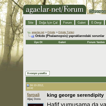
Site
Doğa İçin Çal
Forum
Galeri
E-Dergi
agaclar.net
>
Orkide
>
Orkide Türleri
Orkide (Phalaenopsis) yapraklarındaki sorunlar
Üye Ol
Galeri
Forum Yardım
04-10-2012,
19:42
farpali
king george serendipity
Ağaç Dostu
Hafif yumuşama da va