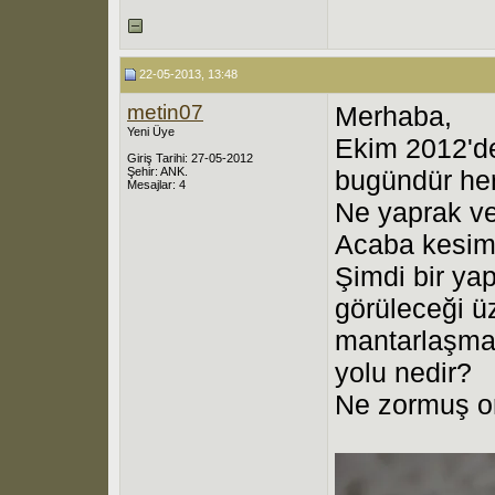
22-05-2013, 13:48
metin07
Merhaba,
Yeni Üye
Ekim 2012'de
Giriş Tarihi: 27-05-2012
Şehir: ANK.
bugündür her
Mesajlar: 4
Ne yaprak ve
Acaba kesimi
Şimdi bir ya
görüleceği üz
mantarlaşma
yolu nedir?
Ne zormuş o