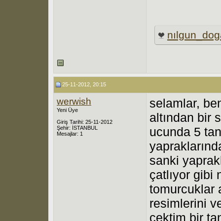
nılgun_do
25-11-2012, 20:15
werwish
selamlar, b
Yeni Üye
altından bir
Giriş Tarihi: 25-11-2012
Şehir: İSTANBUL
ucunda 5 ta
Mesajlar: 1
yapraklarında
sanki yaprak
çatlıyor gibi
tomurcuklar
resimlerini v
çektim bir ta