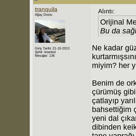
tranquila
Alıntı:
Ağaç Dostu
Orijinal M
Bu da sağlı
Ne kadar güz
Giriş Tarihi: 21-10-2013
Şehir: istanbul
kurtarmışsını
Mesajlar: 136
miyim? her y
Benim de orki
çürümüş gibi
çatlayıp yarı
bahsettiğim 
yeni dal çık
dibinden keik
tane yaprağı