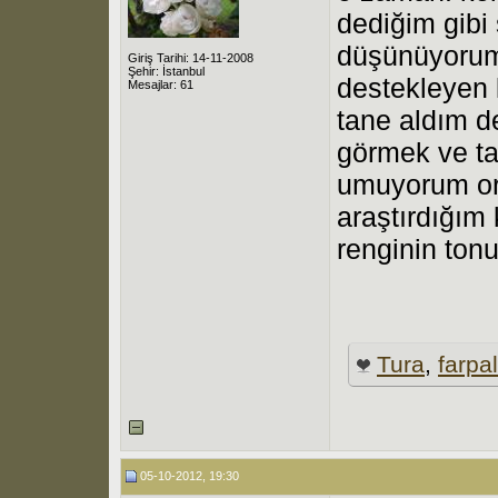
dediğim gibi 
düşünüyorum.
Giriş Tarihi: 14-11-2008
Şehir: İstanbul
destekleyen k
Mesajlar: 61
tane aldım 
görmek ve ta
umuyorum ork
araştırdığım 
renginin ton
Tura
,
farpal
05-10-2012, 19:30