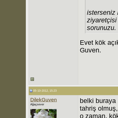
isterseniz
ziyaretçis
sorunuzu.
Evet kök açı
Guven.
05-10-2012, 15:23
DilekGuven
belki buraya
Ağaçsever
tahriş olmuş,
o zaman. kök