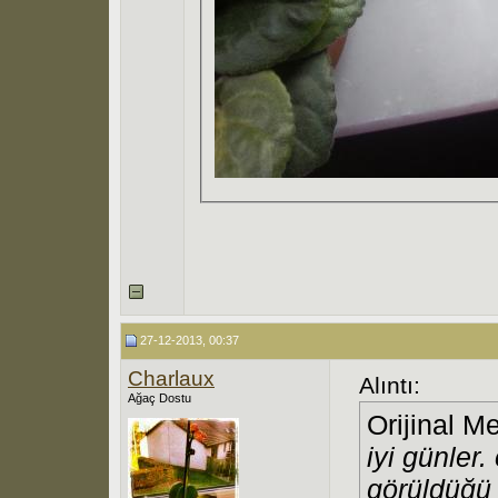
27-12-2013, 00:37
Charlaux
Alıntı:
Ağaç Dostu
Orijinal M
iyi günler
görüldüğü 