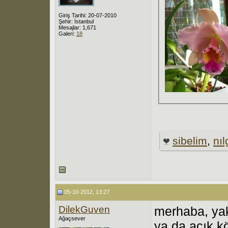
Giriş Tarihi: 20-07-2010
Şehir: İstanbul
Mesajlar: 1,671
Galeri:
18
sibelim
,
nı
05-10-2012, 13:27
DilekGuven
merhaba, yak
Ağaçsever
ya da açık kö