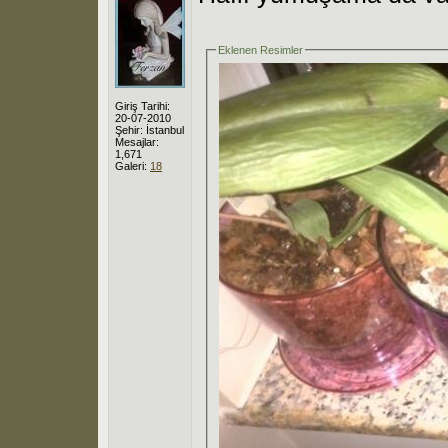
Eklenen Resimler
Giriş Tarihi:
20-07-2010
Şehir: İstanbul
Mesajlar:
1,671
Galeri:
18