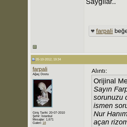
Saygılar..
farpali
beğe
05-10-2012, 19:34
farpali
Alıntı:
Ağaç Dostu
Orijinal M
Sayın Farp
sorunuzu 
ismen sor
Nur Hanım 
Giriş Tarihi: 20-07-2010
Şehir: İstanbul
Mesajlar: 1,671
açan rizom
Galeri:
18