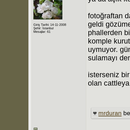
fotoğraftan d
geldi gözüme.
Giriş Tarihi: 14-11-2008
Şehir: İstanbul
phallerden bi
Mesajlar: 61
komple kurut
uymuyor. gün
sulamayı dene
isterseniz bi
olan cattley
mrduran
be