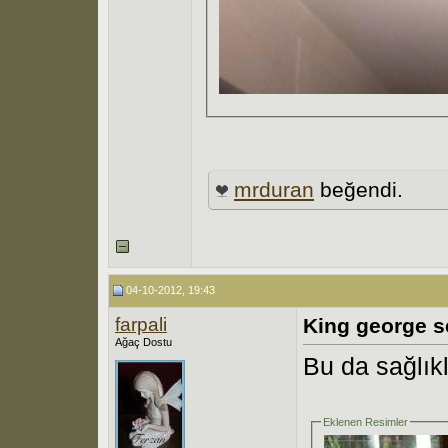
mrduran
beğendi.
04-10-2012, 19:43
farpali
King george s
Ağaç Dostu
Bu da sağlıklı
Eklenen Resimler