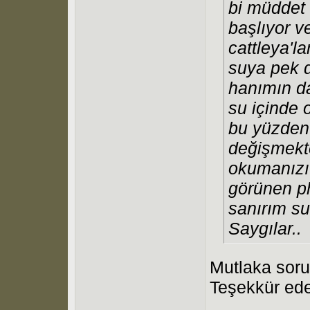
bi müddet 
başlıyor v
cattleya'la
suya pek d
hanımın da
su içinde 
bu yüzden
değişmekte
okumanızı
görünen ph
sanırım su
Saygılar..
Mutlaka sor
Teşekkür eder