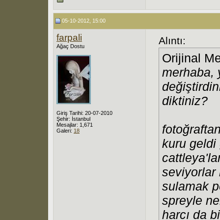
05-10-2012, 15:00
farpali
Alıntı:
Ağaç Dostu
Orijinal M
merhaba, 
değiştirdin
diktiniz?
Giriş Tarihi: 20-07-2010
Şehir: İstanbul
Mesajlar: 1,671
fotoğrafta
Galeri:
18
kuru geldi
cattleya'l
seviyorlar
sulamak p
spreyle n
harcı da bi