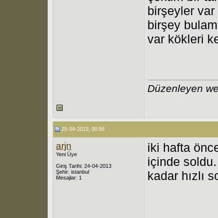
birşeyler va
birşey bulam
var kökleri 
Düzenleyen we
25-04-2013, 00:56
arjn
iki hafta önc
Yeni Üye
içinde soldu.
Giriş Tarihi: 24-04-2013
Şehir: istanbul
kadar hızlı s
Mesajlar: 1