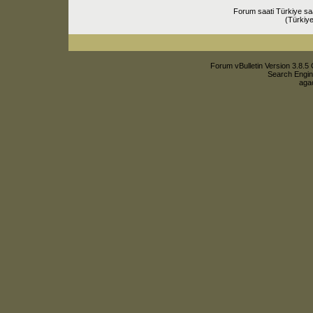
Forum saati Türkiye sa
(Türkiye
Forum vBulletin Version 3.8.5 
Search Engin
agac