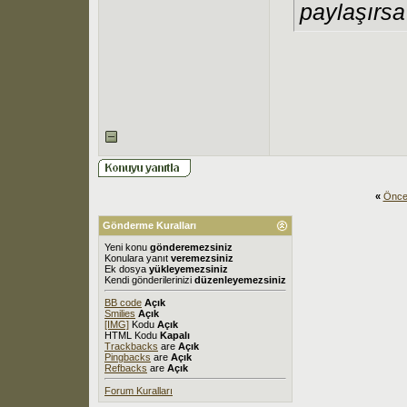
paylaşırsa
«
Önce
Gönderme Kuralları
Yeni konu
gönderemezsiniz
Konulara yanıt
veremezsiniz
Ek dosya
yükleyemezsiniz
Kendi gönderilerinizi
düzenleyemezsiniz
BB code
Açık
Smilies
Açık
[IMG]
Kodu
Açık
HTML Kodu
Kapalı
Trackbacks
are
Açık
Pingbacks
are
Açık
Refbacks
are
Açık
Forum Kuralları