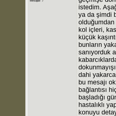
Mesajlar: 7
istedim. Aşa
ya da şimdi b
olduğumdan a
kol içleri, k
küçük kaşıntı
bunların yak
sanıyorduk a
kabarcıklarda
dokunmayışı d
dahi yakarca
bu mesajı ok
bağlantısı hiç
başladığı gü
hastalıklı ya
konuyu detay