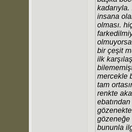
kadarıyla.
insana ol
olması. h
farkedilm
olmuyorsa 
bir çeşit 
ilk karşıl
bilememişt
mercekle b
tam ortası
renkte aka
ebatından 
gözenekten
gözeneğe g
bununla ilg