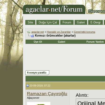
Site
Doğa İçin Çal
Forum
Galeri
E-Dergi
agaclar.net
>
Hastalık ve Zararlılar
>
Genel bitki koruma
Kırmızı örümcekler (akarlar)
Üye Ol
Galeri
Forum Yardım
23-09-2019, 07:22
Ramazan Çayıroğlu
Alıntı:
Ağaçsever
Orijinal M