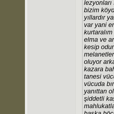
lezyonları 
bizim köyd
yıllardır y
var yani e
kurtaralım
elma ve ar
kesip odun
melanetler
oluyor ark
kazara bah
tanesi vüc
vücuda bıra
yanıttan o
şiddetli ka
mahlukatla
başka böce