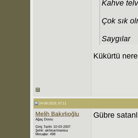
Kahve telv
Çok sık ol
Saygılar
Kükürtü nere
24-09-2019, 07:11
Melih Bakırlıoğlu
Gübre satanl
Ağaç Dostu
Giriş Tarihi: 10-03-2007
Şehir: akhisar/manisa
Mesajlar: 498