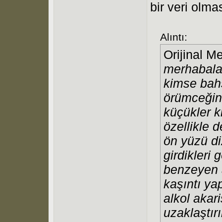
bir veri olma
Alıntı:
Orijinal M
merhabala
kimse bah
örümceğin 
küçükler ki
özellikle d
ön yüzü di
girdikleri 
benzeyen 
kaşıntı ya
alkol akar
uzaklaştır