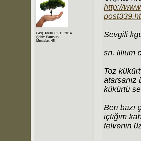
http://www
post339.h
Sevgili kg
Giriş Tarihi: 03-11-2014
Şehir: Samsun
Mesajlar: 45
sn. lilium 
Toz kükürt
atarsanız 
kükürtü s
Ben bazı ç
içtiğim ka
telvenin ü