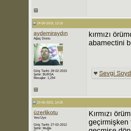
24-09-2019, 13:16
aydemiraydın
kırmızı örüm
Ağaç Dostu
abamectini bi
Giriş Tarihi: 28-02-2015
Sevgi Soy
Şehir: BURSA
Mesajlar: 1,294
23-06-2021, 14:25
üzerlikotu
Kırmızı örüm
Yeni Üye
geçirmişken 
Giriş Tarihi: 27-02-2012
Şehir: Muğla
geçmişe dön