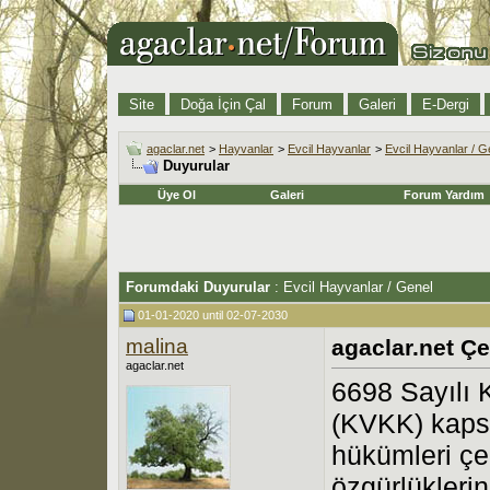
Site
Doğa İçin Çal
Forum
Galeri
E-Dergi
agaclar.net
>
Hayvanlar
>
Evcil Hayvanlar
>
Evcil Hayvanlar / G
Duyurular
Üye Ol
Galeri
Forum Yardım
Forumdaki Duyurular
:
Evcil Hayvanlar / Genel
01-01-2020 until 02-07-2030
malina
agaclar.net Çe
agaclar.net
6698 Sayılı 
(KVKK) kaps
hükümleri çe
özgürlükleri