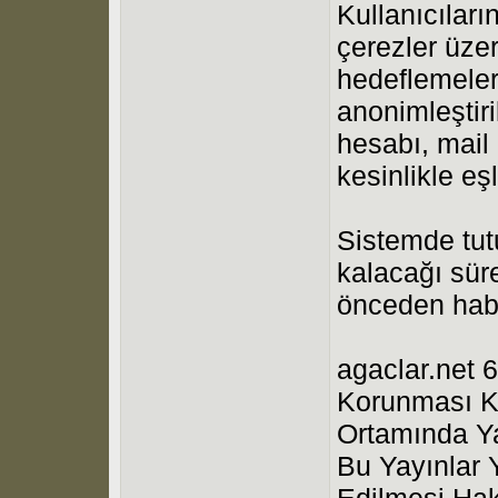
Kullanıcıları
çerezler üzer
hedeflemeleri
anonimleştiri
hesabı, mail a
kesinlikle eş
Sistemde tutu
kalacağı süre
önceden haber
agaclar.net 6
Korunması Ka
Ortamında Ya
Bu Yayınlar 
Edilmesi Hak