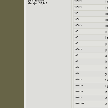
Şehir: İstanbul
******
t 
Mesajlar: 37,245
******
t 
***
m
****
m
******
m 
***
n 
***
i 
***
p 
******
p 
***
a 
***
b
****
h 
****
y
******
t 
*******
i 
*******
b
******
a 
********
d 