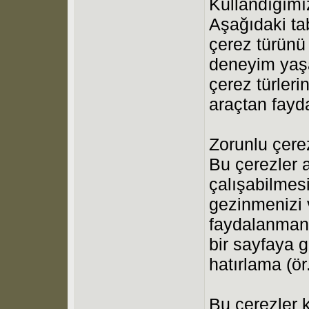
Kullandığımı
Aşağıdaki ta
çerez türünü 
deneyim yaş
çerez türleri
araçtan fayd
Zorunlu çerez
Bu çerezler a
çalışabilmesi
gezinmenizi v
faydalanmanı
bir sayfaya 
hatırlama (ör.
Bu çerezler 