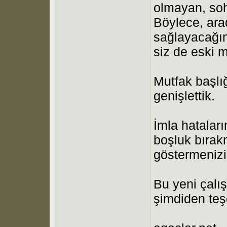
olmayan, sohb
Böylece, arad
sağlayacağım
siz de eski m
Mutfak başlığ
genişlettik.
İmla hatalar
boşluk bıra
göstermenizi
Bu yeni çalı
şimdiden teş