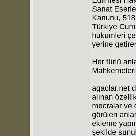
Sanat Eserle
Kanunu, 5187
Türkiye Cumh
hükümleri çe
yerine getir
Her türlü an
Mahkemeleri 
agaclar.net d
alınan özell
mecralar ve d
görülen anla
ekleme yapma
şekilde sunul