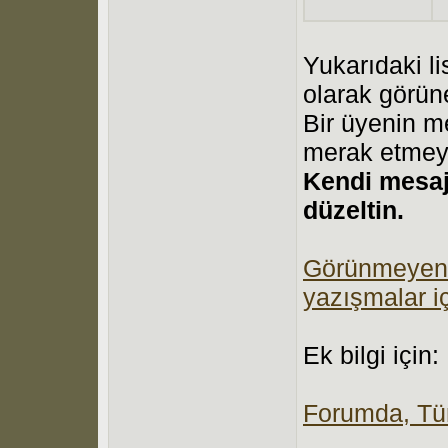
Yukarıdaki li
olarak görün
Bir üyenin me
merak etmey
Kendi mesajı
düzeltin.
Görünmeyen ke
yazışmalar iç
Ek bilgi için:
Forumda, Tür