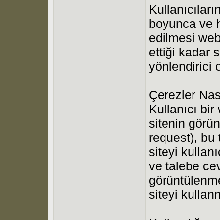
Kullanıcıları
boyunca ve ha
edilmesi web
ettiği kadar 
yönlendirici 
Çerezler Nası
Kullanıcı bir
sitenin görü
request), bu 
siteyi kulla
ve talebe ce
görüntülenme
siteyi kulla