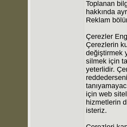
Toplanan bilgi
hakkında ayrı
Reklam bölüm
Çerezler Eng
Çerezlerin kul
değiştirmek 
silmek için t
yeterlidir. Ç
reddederseni
tanıyamayaca
için web site
hizmetlerin 
isteriz.
Çerezleri ka