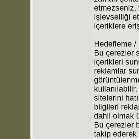
etmezseniz, 
işlevselliği 
içeriklere er
Hedefleme /
Bu çerezler s
içerikleri su
reklamlar su
görüntülenme
kullanılabilir
sitelerini ha
bilgileri rek
dahil olmak ü
Bu çerezler bi
takip ederek k