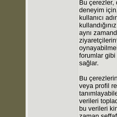
Bu çerezler, 
deneyim için, 
kullanıcı ad
kullandığınız
aynı zaman
ziyaretçileri
oynayabilmele
forumlar gibi
sağlar.
Bu çerezlerin 
veya profil re
tanımlayabilec
verileri topl
bu verileri 
zaman şeffaf