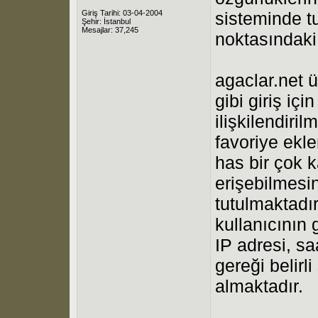
Giriş Tarihi: 03-04-2004
sisteminde tu
Şehir: İstanbul
Mesajlar: 37,245
noktasındaki
agaclar.net ü
gibi giriş içi
ilişkilendiril
favoriye ekle
has bir çok k
erişebilmesi
tutulmaktadır
kullanıcının 
IP adresi, sa
gereği belirl
almaktadır.