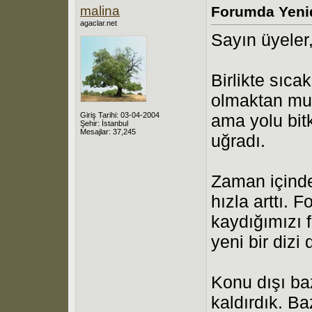
malina
Forumda Yeni
agaclar.net
Sayın üyeler,
Birlikte sıcak
olmaktan mut
Giriş Tarihi: 03-04-2004
ama yolu bit
Şehir: İstanbul
Mesajlar: 37,245
uğradı.
Zaman içinde
hızla arttı.
kaydığımızı 
yeni bir diz
Konu dışı baz
kaldırdık. Ba