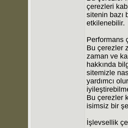
çerezleri ka
sitenin bazı
etkilenebilir.
Performans ç
Bu çerezler z
zaman ve karş
hakkında bilg
sitemizle nas
yardımcı olu
iyileştirebil
Bu çerezler k
isimsiz bir şe
İşlevsellik çe