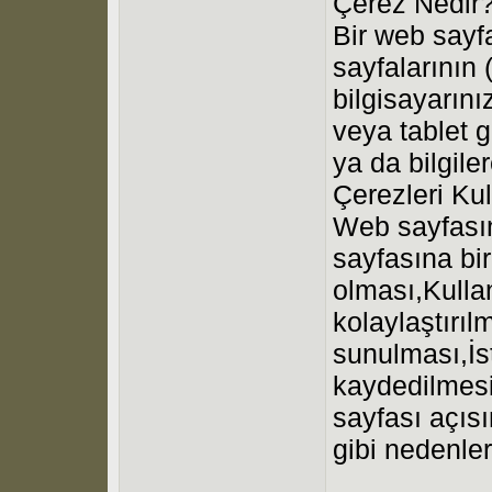
Çerez Nedir
Bir web sayf
sayfalarının 
bilgisayarını
veya tablet g
ya da bilgil
Çerezleri Kul
Web sayfasın
sayfasına bir
olması,Kullan
kolaylaştırıl
sunulması,İs
kaydedilmesi
sayfası açısı
gibi nedenler