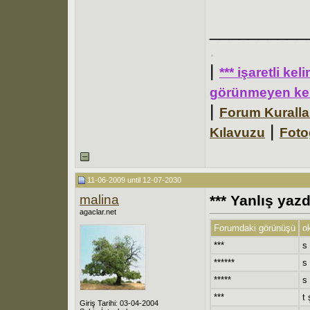
__________
.
|
*** işaretli ke
görünmeyen kel
|
Forum Kuralla
|
Kılavuzu
Foto
11-06-2009 until 12-07-2030
malina
*** Yanlış yaz
agaclar.net
Forumdaki görünüşü
o
***
s
******
s 
*****
s 
***
t 
Giriş Tarihi: 03-04-2004