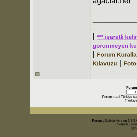
agaclar.net
__________
.
|
*** işaretli ke
görünmeyen kel
|
Forum Kuralla
|
Kılavuzu
Foto
Forum
Forum saati Türkiye sa
(Türkiye
Forum vBulletin Version 3.8.5 
Search Engin
agac