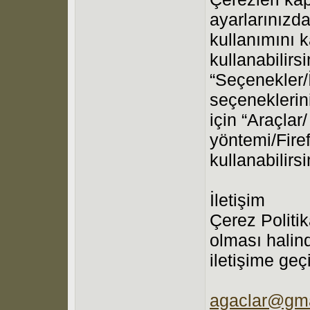
ayarlarınızda
kullanımını 
kullanabilirsi
“Seçenekler/İ
seçeneklerini 
için “Araçlar
yöntemi/Fire
kullanabilirsi
İletişim
Çerez Politik
olması halin
iletişime geç
agaclar@gma