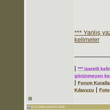
*** Yanlış y
kelimeler
__________
.
|
*** işaretli ke
görünmeyen kel
|
Forum Kuralla
|
Kılavuzu
Foto
20-12-2008 until 20-01-2030