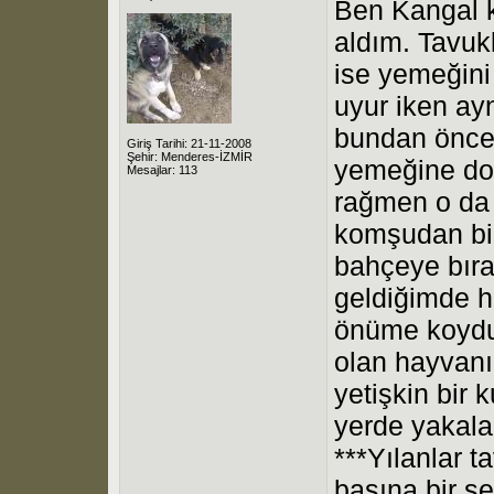
Ben Kangal k
aldım. Tavukl
ise yemeğini 
uyur iken ay
bundan önce 
Giriş Tarihi: 21-11-2008
Şehir: Menderes-İZMİR
yemeğine do
Mesajlar: 113
rağmen o da 
komşudan bi
bahçeye bıra
geldiğimde h
önüme koydu
olan hayvanı
yetişkin bir 
yerde yakala
***Yılanlar t
başına bir ş