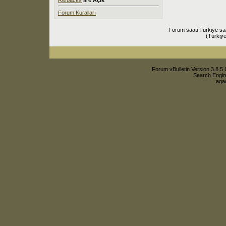
Forum Kuralları
Forum saati Türkiye sa
(Türkiye
Forum vBulletin Version 3.8.5 
Search Engin
agac