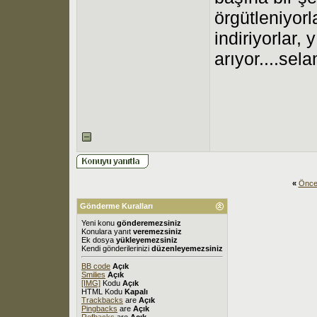
örgütleniyorl
indiriyorlar,
arıyor....sela
«
Önce
Gönderme Kuralları
Yeni konu
gönderemezsiniz
Konulara yanıt
veremezsiniz
Ek dosya
yükleyemezsiniz
Kendi gönderilerinizi
düzenleyemezsiniz
BB code
Açık
Smilies
Açık
[IMG]
Kodu
Açık
HTML Kodu
Kapalı
Trackbacks
are
Açık
Pingbacks
are
Açık
Refbacks
are
Açık