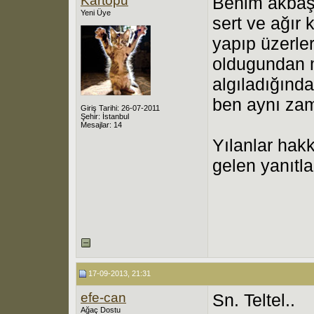
Kartopu
Benim akbaş
Yeni Üye
sert ve ağır 
yapıp üzerler
oldugundan m
algıladığınd
ben aynı zam
Giriş Tarihi: 26-07-2011
Şehir: İstanbul
Mesajlar: 14
Yılanlar hakk
gelen yanıtla
17-09-2013, 21:31
efe-can
Sn. Teltel..
Ağaç Dostu