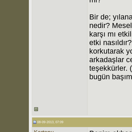
Bir de; yılan
nedir? Mesel
karşı mı etki
etki nasıldır
korkutarak y
arkadaşlar ce
teşekkürler.
bugün başıma
08-09-2013, 07:09