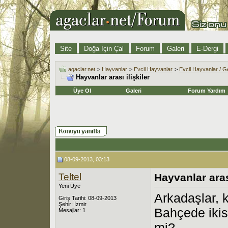
Site
Doğa İçin Çal
Forum
Galeri
E-Dergi
agaclar.net
>
Hayvanlar
>
Evcil Hayvanlar
>
Evcil Hayvanlar / G
Hayvanlar arası ilişkiler
Üye Ol
Galeri
Forum Yardım
08-09-2013, 03:13
Teltel
Hayvanlar arası
Yeni Üye
Arkadaşlar, k
Giriş Tarihi: 08-09-2013
Şehir: İzmir
Bahçede ikis
Mesajlar: 1
mi?