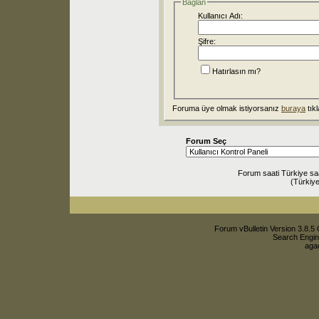
Bağlan
Kullanıcı Adı:
Şifre:
Hatırlasın mı?
Foruma üye olmak istiyorsanız
buraya
tıkl
Forum Seç
Forum saati Türkiye sa
(Türkiye
Forum vBulletin Version 3.8.5 
Search Engin
agac