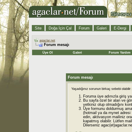
Site
Doğa İçin Çal
Forum
Galeri
E-Dergi
agaclar.net
Forum mesajı
Üye Ol
Galeri
Forum Yardım
Forum mesajı
Yaşadığınız sorunun birkaç sebebi olabilir:
Foruma üye adınızla giriş ya
Bu sayfa özel bir alan ve gö
yetkiniz olup olmadığını kont
Üye formunu doldurmuş ama 
(hotmail ya da mynet adresi
edin, aktivasyon mailiniz orad
kapatmış olabilir. Lütfen mail
Dilerseniz agac(et)agaclar.net