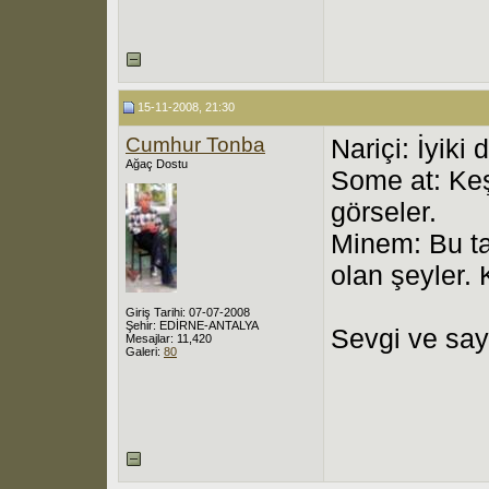
15-11-2008, 21:30
Cumhur Tonba
Nariçi: İyiki 
Ağaç Dostu
Some at: Keş
görseler.
Minem: Bu ta
olan şeyler. 
Giriş Tarihi: 07-07-2008
Şehir: EDİRNE-ANTALYA
Sevgi ve sayg
Mesajlar: 11,420
Galeri:
80