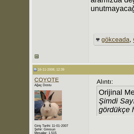
unutmayacağı
gökceada
,
16-11-2008, 12:39
COYOTE
Alıntı:
Ağaç Dostu
Orijinal M
Şimdi Sayı
gördükçe h
Giriş Tarihi: 11-01-2007
Şehir: Giresun
Mesajlar: 1,515