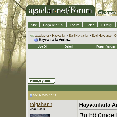
Site
Doğa İçin Çal
Forum
Galeri
E-Dergi
agaclar.net
>
Hayvanlar
>
Evcil Hayvanlar
>
Evcil Hayvanlar / G
Hayvanlarla Anılar...
Üye Ol
Galeri
Forum Yardım
14-11-2008, 20:17
tolgahann
Hayvanlarla Anı
Ağaç Dostu
Bu bölümde h