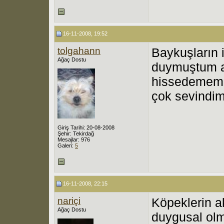
16-11-2008, 19:52
tolgahann
Baykuşların 
Ağaç Dostu
duymuştum am
hissedememi
çok sevindim
Giriş Tarihi: 20-08-2008
Şehir: Tekirdağ
Mesajlar: 976
Galeri:
5
16-11-2008, 22:15
nariçi
Köpeklerin a
Ağaç Dostu
duygusal olm