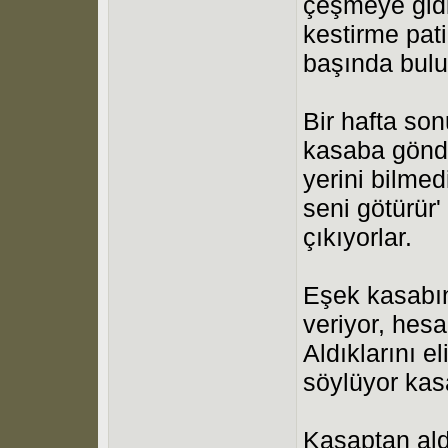
çeşmeye gidi
kestirme pat
başında bulu
Bir hafta so
kasaba gönd
yerini bilmed
seni götürür'
çıkıyorlar.
Eşek kasabın
veriyor, hesa
Aldıklarını e
söylüyor kas
Kasaptan ald