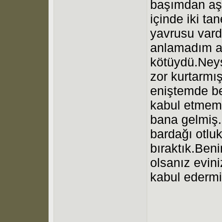
başımdan aş
içinde iki t
yavrusu vardı
anlamadım am
kötüydü.Neyse
zor kurtarmı
eniştemde ben
kabul etmemi
bana gelmiş
bardağı otluk
bıraktık.Ben
olsanız evini
kabul edermi