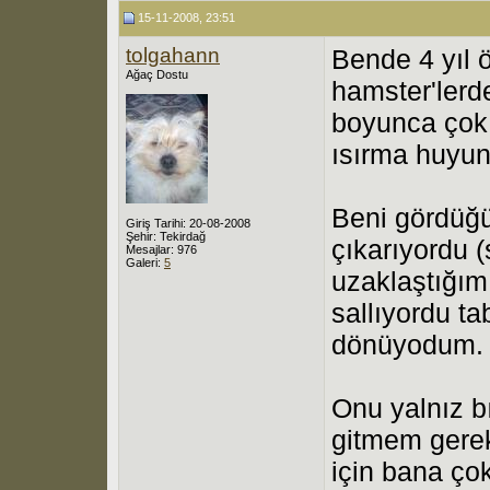
15-11-2008, 23:51
tolgahann
Bende 4 yıl 
Ağaç Dostu
hamster'lerde
boyunca çok
ısırma huyu
Beni gördüğü
Giriş Tarihi: 20-08-2008
Şehir: Tekirdağ
çıkarıyordu (
Mesajlar: 976
Galeri:
5
uzaklaştığım
sallıyordu t
dönüyodum.
Onu yalnız 
gitmem gerek
için bana çok