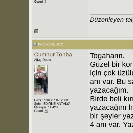
Galeri:
5
Düzenleyen to
15-11-2008, 01:21
Cumhur Tonba
Togahann.
Ağaç Dostu
Güzel bir ko
için çok üzü
anı var. Bu s
yazacağım.
Birde beli kı
Giriş Tarihi: 07-07-2008
Şehir: EDİRNE-ANTALYA
yazacağım hüz
Mesajlar: 11,420
Galeri:
80
bir şeyler y
4 anı var. Y