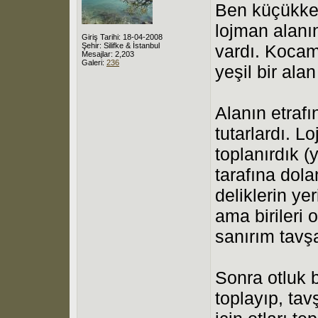
Ben küçükke
lojman alanın
Giriş Tarihi: 18-04-2008
Şehir: Silifke & İstanbul
vardı. Kocama
Mesajlar: 2,203
Galeri:
236
yeşil bir alan
Alanın etrafı
tutarlardı. 
toplanırdık (
tarafına dol
deliklerin ye
ama birileri 
sanırım tavş
Sonra otluk b
toplayıp, tav