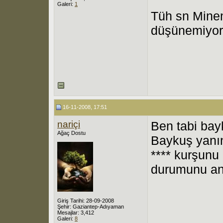
Galeri:
1
Tüh sn Mine
düşünemiyoru
16-11-2008, 17:51
nariçi
Ben tabi bay
Ağaç Dostu
Baykuş yanı
**** kurşunu 
durumunu an
Giriş Tarihi: 28-09-2008
Şehir: Gaziantep-Adıyaman
Mesajlar: 3,412
Galeri:
8