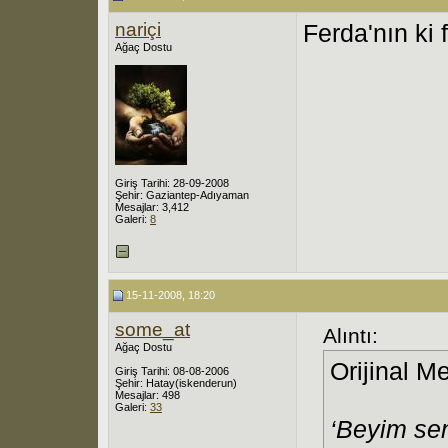
nariçi
Ferda'nın ki 
Ağaç Dostu
Giriş Tarihi: 28-09-2008
Şehir: Gaziantep-Adıyaman
Mesajlar: 3,412
Galeri:
8
15-11-2008, 18:20
some_at
Alıntı:
Ağaç Dostu
Orijinal M
Giriş Tarihi: 08-08-2006
Şehir: Hatay(iskenderun)
Mesajlar: 498
Galeri:
33
‘Beyim sen 