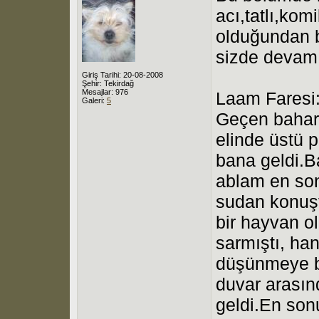
acı,tatlı,kom
olduğundan b
sizde devamın
Giriş Tarihi: 20-08-2008
Şehir: Tekirdağ
Mesajlar: 976
Laam Faresi
Galeri:
5
Geçen bahar 
elinde üstü p
bana geldi.B
ablam en so
sudan konuşt
bir hayvan o
sarmıştı, han
düşünmeye ba
duvar arasın
geldi.En son