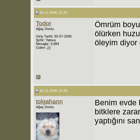
16-11-2008, 22:20
Todor
Ömrüm boyun
Ağaç Dostu
ölürken huzur
Giriş Tarihi: 30-07-2006
Şehir: Yalova
öleyim diyor 
Mesajlar: 6,884
Galeri:
29
16-11-2008, 22:28
tolgahann
Benim evde b
Ağaç Dostu
bitklere zara
yaptığını sa