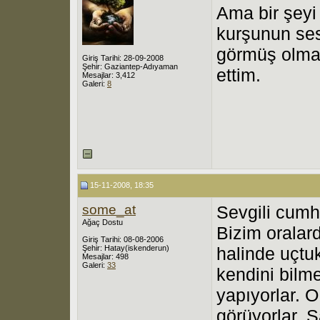
Ama bir şey
kurşunun se
görmüş olmalı
Giriş Tarihi: 28-09-2008
Şehir: Gaziantep-Adıyaman
ettim.
Mesajlar: 3,412
Galeri:
8
15-11-2008, 18:35
some_at
Sevgili cumh
Ağaç Dostu
Bizim oralard
Giriş Tarihi: 08-08-2006
Şehir: Hatay(iskenderun)
halinde uçtuk
Mesajlar: 498
Galeri:
33
kendini bilm
yapıyorlar. 
görüyorlar. 