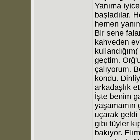
Yanıma iyice
başladılar. 
hemen yanıma
Bir sene fala
kahveden eve
kullandığım(
geçtim. Orğ'u
çalıyorum. B
kondu. Dinli
arkadaşlık ett
İşte benim g
yaşamamın g
uçarak geldi
gibi tüyler k
bakıyor. Eli