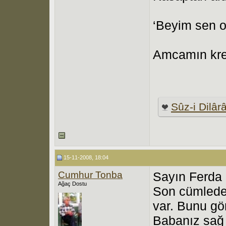
‘Beyim sen on
Amcamın kred
Sûz-i Dilâr
15-11-2008, 18:04
Cumhur Tonba
Sayın Ferda
Ağaç Dostu
Son cümlede 
var. Bunu gör
Babanız sağ i