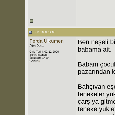
15-11-2008, 14:08
Ferda Ülkümen
Ben neşeli b
Ağaç Dostu
babama ait.
Giriş Tarihi: 02-12-2006
Şehir: İstanbul
Mesajlar: 2,419
Galeri:
5
Babam çocukl
pazarından ku
Bahçıvan eşeğ
tenekeler yü
çarşıya gitme
teneke yükle