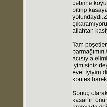
cebime koyup
bitirip kasa
yolundaydı.Z
çıkaramıyoru
allahtan kasi
Tam poşetler
parmağımın t
acısıyla eli
iyimisiniz d
evet iyiyim d
kontes hare
Sonuç olarak
kasanın önü
aramızda değ