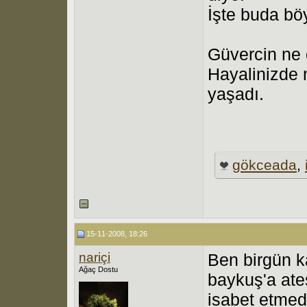
İşte buda böy
Güvercin ne 
Hayalinizde 
yaşadı.
gökceada
,
15-11-2008, 18:26
nariçi
Ben birgün k
Ağaç Dostu
baykuş'a ateş
isabet etmed