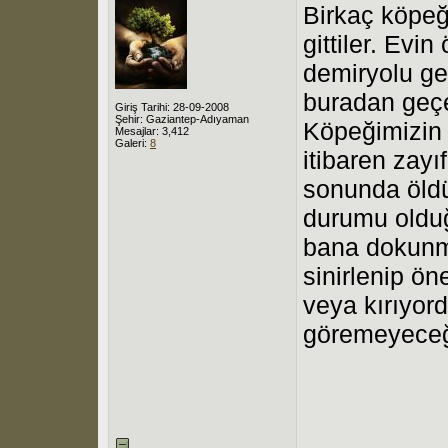
Birkaç köpeğ
gittiler. Ev
demiryolu ge
buradan geçe
Giriş Tarihi: 28-09-2008
Şehir: Gaziantep-Adıyaman
Köpeğimizin 
Mesajlar: 3,412
Galeri:
8
itibaren zayı
sonunda öld
durumu olduğ
bana dokunma
sinirlenip ön
veya kırıyor
göremeyeceği