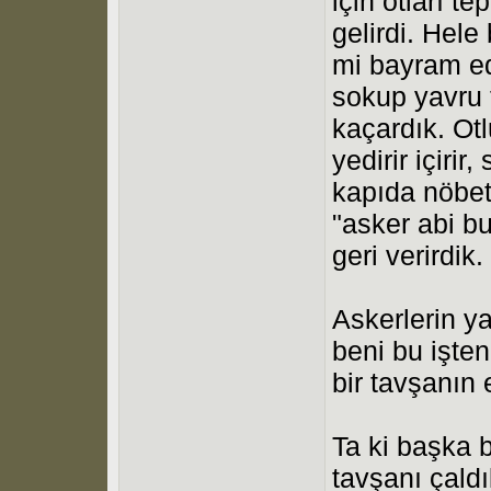
için otları t
gelirdi. Hele
mi bayram e
sokup yavru 
kaçardık. Otl
yedirir içiri
kapıda nöbet
"asker abi b
geri verirdik.
Askerlerin ya
beni bu işte
bir tavşanın 
Ta ki başka b
tavşanı çald