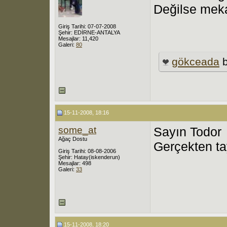
Değilse meka
Giriş Tarihi: 07-07-2008
Şehir: EDİRNE-ANTALYA
Mesajlar: 11,420
Galeri:
80
gökceada
b
15-11-2008, 18:16
some_at
Sayın Todor
Ağaç Dostu
Gerçekten tay
Giriş Tarihi: 08-08-2006
Şehir: Hatay(iskenderun)
Mesajlar: 498
Galeri:
33
15-11-2008, 18:20