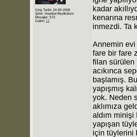
kadar akıllıy
Giriş Tarihi: 24-09-2008
Şehir: İstanbul-Beylikdüzü
kenarına res
Mesajlar: 573
Galeri:
12
inmezdi. Ta 
Annemin evi 
fare bir fare
filan sürülen
acıkınca sep
başlamış. Bu
yapışmış ka
yok. Neden 
aklımıza gel
aldım minişi
yapışan tüyl
için tüylerin