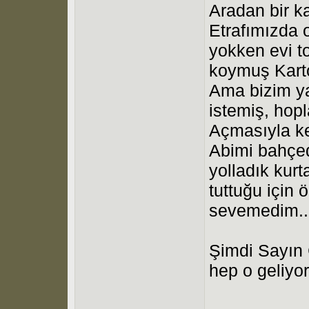
Aradan bir ka
Etrafımızda 
yokken evi t
koymuş Kart
Ama bizim ya
istemiş, hop
Açmasıyla k
Abimi bahçe
yolladık kur
tuttuğu için 
sevemedim..
Şimdi Sayın 
hep o geliyor