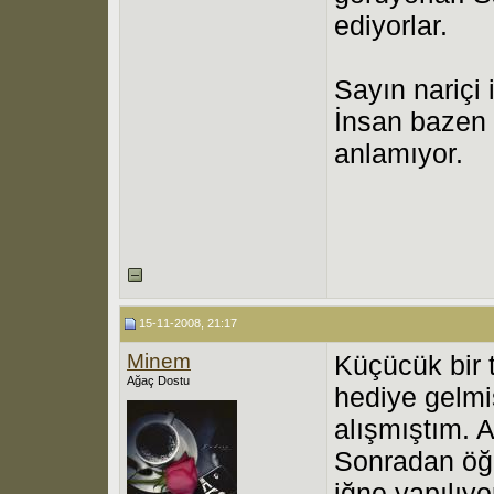
ediyorlar.
Sayın nariçi 
İnsan bazen d
anlamıyor.
15-11-2008, 21:17
Minem
Küçücük bir
Ağaç Dostu
hediye gelmi
alışmıştım. 
Sonradan öğ
iğne yapılıy