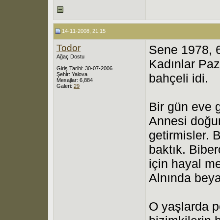
14-11-2008, 21:15
Todor
Sene 1978, 6 
Ağaç Dostu
Kadınlar Paz
Giriş Tarihi: 30-07-2006
Şehir: Yalova
bahçeli idi.
Mesajlar: 6,884
Galeri:
29
Bir gün eve 
Annesi doğum
getirmisler. 
baktık. Bibe
için hayal me
Alnında beya
O yaşlarda 