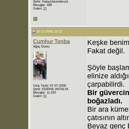
Şehir: Hatay(iskenderun)
Mesajlar: 498
Galeri:
33
15-11-2008, 18:23
Cumhur Tonba
Keşke benim 
Ağaç Dostu
Fakat değil.
Şöyle başlam
elinize aldı
çarpabilirdi.
Giriş Tarihi: 07-07-2008
Şehir: EDİRNE-ANTALYA
Bir güvercin
Mesajlar: 11,420
Galeri:
80
boğazladı.
Bir ara küme
çatısının al
Beyaz genç b