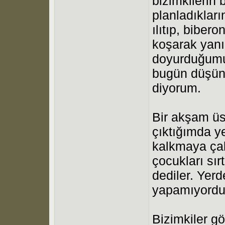
bizimkilerin
planladıklar
ılıtıp, biber
koşarak yanı
doyurduğumu
bugün düşünü
diyorum.
Bir akşam üs
çıktığımda y
kalkmaya çal
çocukları sır
dediler. Yerd
yapamıyord
Bizimkiler g