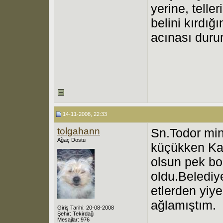
yerine, teller
belini kırdığ
acınası duru
14-11-2008, 22:33
tolgahann
Sn.Todor min
Ağaç Dostu
küçükken Kar
olsun pek b
oldu.Belediye
etlerden yiy
ağlamıştım.
Giriş Tarihi: 20-08-2008
Şehir: Tekirdağ
Mesajlar: 976