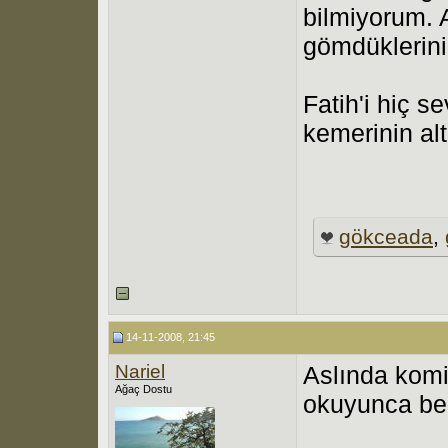
bilmiyorum. 
gömdüklerini
Fatih'i hiç
kemerinin al
gökceada
,
14-11-2008, 21:45
Nariel
Aslında komi
Ağaç Dostu
okuyunca ben