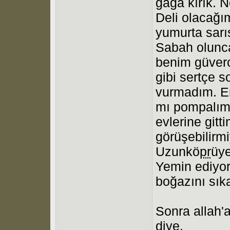
gaga kırık. N
Deli olacağım
yumurta sarı
Sabah olunca
benim güverc
gibi sertçe s
vurmadım. E
mı pompalımı
evlerine gitt
görüşebilirmi
Uzunkö
pr
üye
Yemin ediyo
boğazını sıka
Sonra allah'
diye.