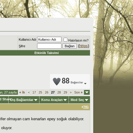
Kullanıcı Adı
Hatırlasın mı?
(
https
)
Şifre
Etkinlik Takvimi
88
Beğeniler
n, 27.sayfa
«
İlk
<
17
25
26
27
28
29
>
Son
»
Dış Bağlantılar
Konu Araçları
Mod Seç
#
781
rifer olmayan cam kenarları epey soğuk olabiliyor.
oluyor.