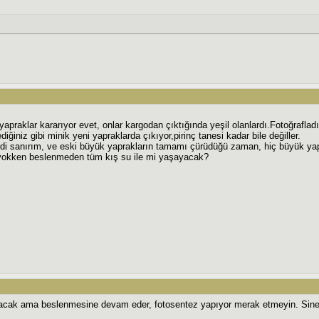
yapraklar kararıyor evet, onlar kargodan çıktığında yeşil olanlardı.Fotoğrafla
diğiniz gibi minik yeni yapraklarda çıkıyor,pirinç tanesi kadar bile değiller.
di sanırım, ve eski büyük yaprakların tamamı çürüdüğü zaman, hiç büyük ya
 yokken beslenmeden tüm kış su ile mi yaşayacak?
yacak ama beslenmesine devam eder, fotosentez yapıyor merak etmeyin. Sine