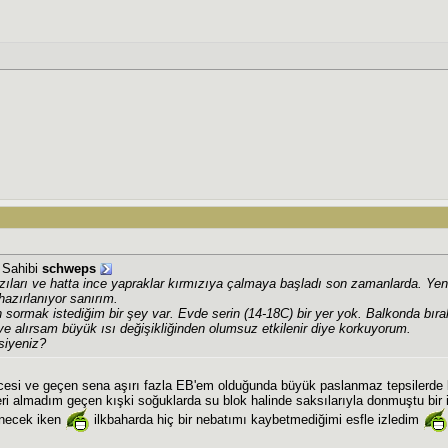
j Sahibi
schweps
zıları ve hatta ince yapraklar kırmızıya çalmaya başladı son zamanlarda. Yeni
azırlanıyor sanırım.
 sormak istediğim bir şey var. Evde serin (14-18C) bir yer yok. Balkonda bıra
e alırsam büyük ısı değişikliğinden olumsuz etkilenir diye korkuyorum.
siyeniz?
si ve geçen sena aşırı fazla EB'em olduğunda büyük paslanmaz tepsilerde bah
ri almadım geçen kışki soğuklarda su blok halinde saksılarıyla donmuştu bir 
inecek iken
ilkbaharda hiç bir nebatımı kaybetmediğimi esfle izledim