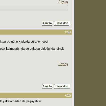
Paylaş
#
784
dıktan bu güne kadarda süratle hepsi
prak kalmadığında ve uykuda olduğunda ,sinek
Paylaş
#
785
k yakalamadan da yaşayabilir.