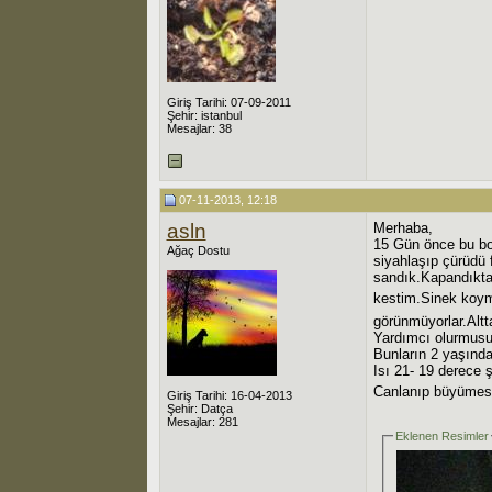
Giriş Tarihi: 07-09-2011
Şehir: istanbul
Mesajlar: 38
07-11-2013, 12:18
asln
Merhaba,
15 Gün önce bu boy
Ağaç Dostu
siyahlaşıp çürüdü 
sandık.Kapandıktan
kestim.Sinek koym
görünmüyorlar.Altt
Yardımcı olurmusun
Bunların 2 yaşında
Isı 21- 19 derece 
Canlanıp büyümesi
Giriş Tarihi: 16-04-2013
Şehir: Datça
Mesajlar: 281
Eklenen Resimler