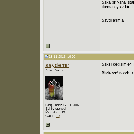
Şaka bir yana istan
dormancysiz bir ılı
Saygılarımla
13-11-2013, 16:09
saydemir
Saksı değişimleri 
Ağaç Dostu
Birde torfun çok ı
Giriş Tarihi: 12-01-2007
Şehir: istanbul
Mesajlar: 513
Galeri:
10