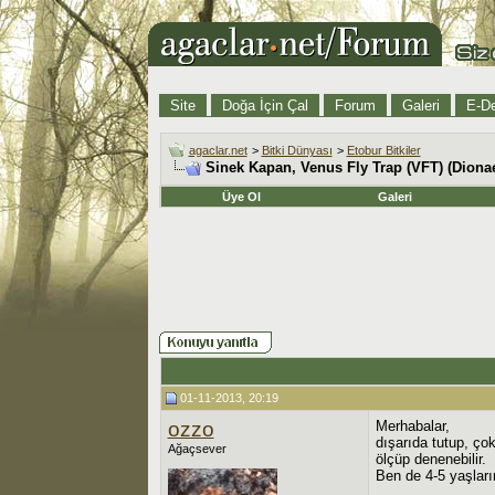
Site
Doğa İçin Çal
Forum
Galeri
E-De
agaclar.net
>
Bitki Dünyası
>
Etobur Bitkiler
Sinek Kapan, Venus Fly Trap (VFT) (Diona
Üye Ol
Galeri
01-11-2013, 20:19
ozzo
Merhabalar,
dışarıda tutup, ço
Ağaçsever
ölçüp denenebilir.
Ben de 4-5 yaşlar