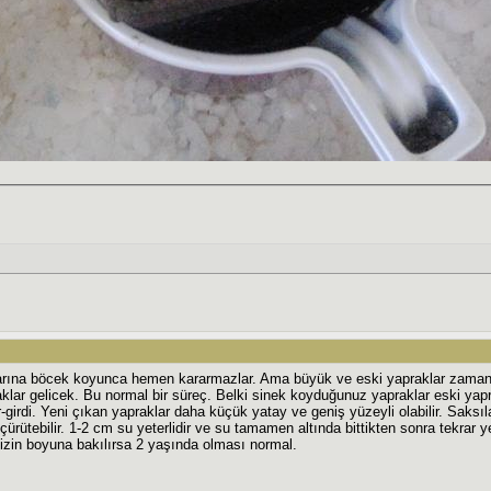
larına böcek koyunca hemen kararmazlar. Ama büyük ve eski yapraklar zamanla ka
lar gelicek. Bu normal bir süreç. Belki sinek koyduğunuz yapraklar eski yaprak
-girdi. Yeni çıkan yapraklar daha küçük yatay ve geniş yüzeyli olabilir. Saksıl
i çürütebilir. 1-2 cm su yeterlidir ve su tamamen altında bittikten sonra tekra
nizin boyuna bakılırsa 2 yaşında olması normal.