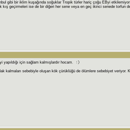
bul gibi bir iklim kuşağında soğuklar Tropik türler hariç çoğu EByi etkilemiyor
k kış geçirmeleri ise de bir diğeri her sene veya en geç ikinci senede torfun de
iyi yapıldığı için sağlam kalmışlardır hocam.
slak kalmaları sebebiyle oluşan kök çürüklüğü de ölümlere sebebiyet veriyor. 