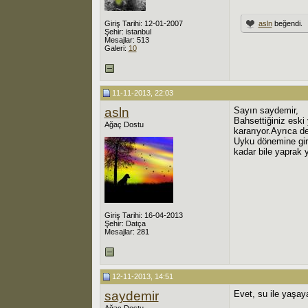
Giriş Tarihi: 12-01-2007
asln
beğendi.
Şehir: istanbul
Mesajlar: 513
Galeri:
10
11-11-2013, 22:03
asln
Sayın saydemir,
Bahsettiğiniz eski 
Ağaç Dostu
kararıyor.Ayrıca de
Uyku dönemine gir
kadar bile yaprak
Giriş Tarihi: 16-04-2013
Şehir: Datça
Mesajlar: 281
12-11-2013, 14:51
saydemir
Evet, su ile yaşa
Ağaç Dostu