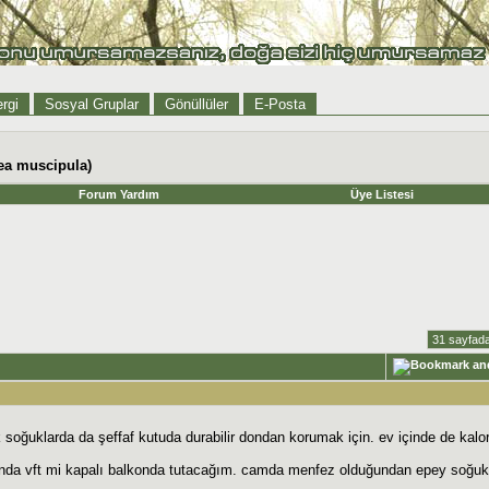
rgi
Sosyal Gruplar
Gönüllüler
E-Posta
ea muscipula)
Forum Yardım
Üye Listesi
31 sayfada
k soğuklarda da şeffaf kutuda durabilir dondan korumak için. ev içinde de kalo
ında vft mi kapalı balkonda tutacağım. camda menfez olduğundan epey soğuk 