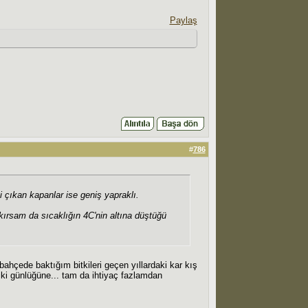
Paylaş
#
786
 çıkan kapanlar ise geniş yapraklı.
kırsam da sıcaklığın 4C'nin altına düştüğü
çede baktığım bitkileri geçen yıllardaki kar kış
iki günlüğüne... tam da ihtiyaç fazlamdan