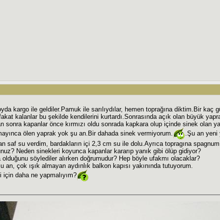
da kargo ile geldiler.Pamuk ile sarılıydılar, hemen toprağına diktim.Bir kaç gü
fakat kalanlar bu şekilde kendilerini kurtardı.Sonrasında açık olan büyük yapra
 sonra kapanlar önce kırmızı oldu sonrada kapkara olup içinde sinek olan ya
ayınca ölen yaprak yok şu an.Bir dahada sinek vermiyorum.
.Şu an yeni 
an saf su verdim, bardakların içi 2,3 cm su ile dolu.Ayrıca topragına spagn
uz? Neden sinekleri koyunca kapanlar kararıp yanık gibi ölüp gidiyor?
 olduğunu söylediler alırken doğrumudur? Hep böyle ufakmı olacaklar?
şu an, çok ışık almayan aydınlık balkon kapısı yakınında tutuyorum.
 için daha ne yapmalıyım?