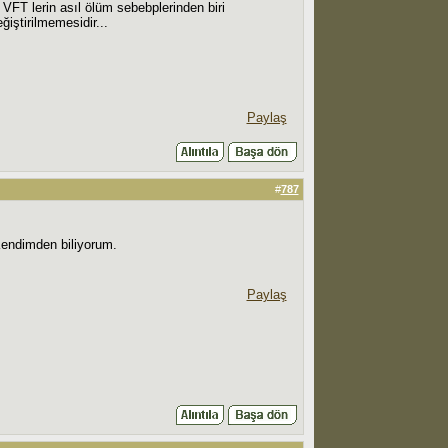
 VFT lerin asıl ölüm sebebplerinden biri
ğiştirilmemesidir...
Paylaş
#
787
Kendimden biliyorum.
Paylaş