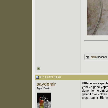
olcim
beğendi.
08-11-2013, 14:48
saydemir
Vftlerinizin kapan
yeni ve genç yaprak
Ağaç Dostu
dönemlerine giriyor
gelebilir ve kökler
oluşturacak. Bitki