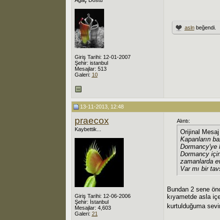
asln
beğendi.
Giriş Tarihi: 12-01-2007
Şehir: istanbul
Mesajlar: 513
Galeri:
10
13-11-2013, 12:48
praecox
Alıntı:
Kaybettik...
Orijinal Mesa
Kapanların ba
Dormancy'ye h
Dormancy için
zamanlarda ev
Var mı bir tav
Bundan 2 sene önce
Giriş Tarihi: 12-06-2006
kıyametde asla içe
Şehir: İstanbul
kurtulduğuma sev
Mesajlar: 4,603
Galeri:
21