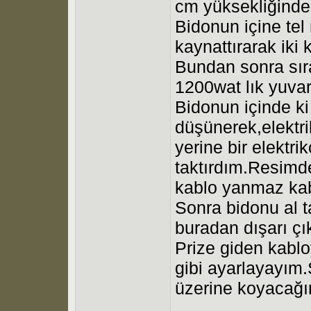
cm yüksekliğinde 
Bidonun içine tel
kaynattırarak iki 
Bundan sonra sıra
1200wat lık yuvarl
Bidonun içinde ki
düşünerek,elektri
yerine bir elektr
taktırdım.Resimde
kablo yanmaz kab
Sonra bidonu al 
buradan dışarı çı
Prize giden kabloy
gibi ayarlayayım.
üzerine koyacağım