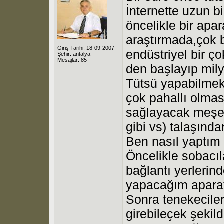
İnternette uzun b
öncelikle bir apa
araştırmada,çok b
Giriş Tarihi: 18-09-2007
endüstriyel bir ç
Şehir: antalya
Mesajlar: 85
den başlayıp mily
Tütsü yapabilmek i
çok pahallı olma
sağlayacak meşe 
gibi vs) talaşınd
Ben nasıl yaptım 
Öncelikle sobacıl
bağlantı yerlerin
yapacağım aparata
Sonra tenekeciler
girebileçek şekil