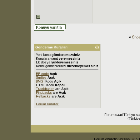
«
Önce
Gönderme Kuralları
Yeni konu
gönderemezsiniz
Konulara yanıt
veremezsiniz
Ek dosya
yükleyemezsiniz
Kendi gönderilerinizi
düzenleyemezsiniz
BB code
Açık
Smilies
Açık
[IMG]
Kodu
Açık
HTML Kodu
Kapalı
Trackbacks
are
Açık
Pingbacks
are
Açık
Refbacks
are
Açık
Forum Kuralları
Forum saati Türkiye sa
(Türkiye
Forum vBulletin Version 3.8.5 