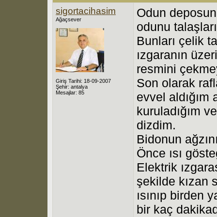
sigortacihasim
Odun deposund
Ağaçsever
odunu talaşlar
Bunları çelik t
ızgaranın üze
resmini çekme
Son olarak rafl
Giriş Tarihi: 18-09-2007
Şehir: antalya
Mesajlar: 85
evvel aldığım
kuruladığım ve 
dizdim.
Bidonun ağzını 
Önce ısı göste
Elektrik ızgar
şekilde kızan 
ısınıp birden
bir kaç dakikad