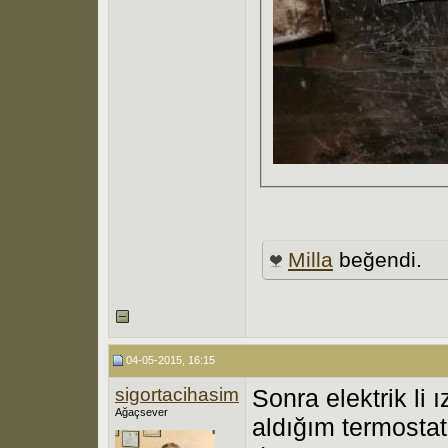
Milla
beğendi.
04-05-2015, 16:15
sigortacihasim
Sonra elektrik li 
Ağaçsever
aldığım termostat