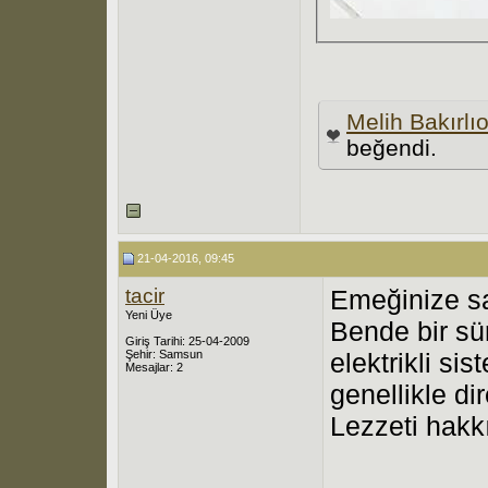
Melih Bakırlı
beğendi.
21-04-2016, 09:45
tacir
Emeğinize sa
Yeni Üye
Bende bir sü
Giriş Tarihi: 25-04-2009
Şehir: Samsun
elektrikli si
Mesajlar: 2
genellikle di
Lezzeti hak