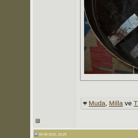
Muda
,
Milla
ve
04-05-2015, 16:29