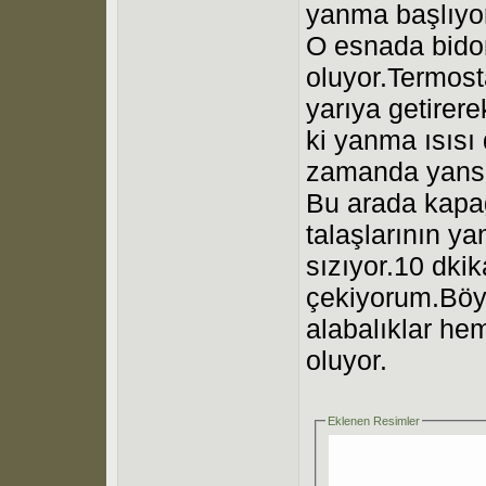
yanma başlıyo
O esnada bido
oluyor.Termost
yarıya getirer
ki yanma ısısı
zamanda yans
Bu arada kapa
talaşlarının y
sızıyor.10 dki
çekiyorum.Böy
alabalıklar he
oluyor.
Eklenen Resimler