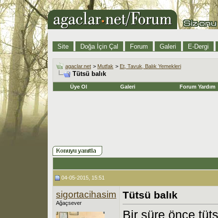
Site
Doğa İçin Çal
Forum
Galeri
E-Dergi
agaclar.net
>
Mutfak
>
Et, Tavuk, Balık Yemekleri
Tütsü balık
Üye Ol
Galeri
Forum Yardım
04-05-2015, 15:51
sigortacihasim
Tütsü balık
Ağaçsever
Bir süre önce tüt