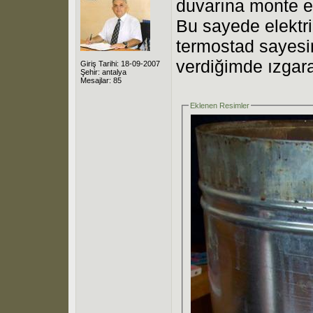
duvarına monte e
Bu sayede elektri
termostad sayesin
verdiğimde ızgara
Giriş Tarihi: 18-09-2007
Şehir: antalya
Mesajlar: 85
Eklenen Resimler