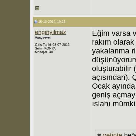
16-10-2014, 19:28
enginyilmaz
Eğim varsa v
Ağaçsever
rakım olarak
Giriş Tarihi: 08-07-2012
Şehir: KONYA
yakalanma ris
Mesajlar: 40
düşünüyorum.
oluşturabilir
açısından). Ç
Ocak ayında 
geniş açmayl
ıslahı mümkün
vetinte
beğe