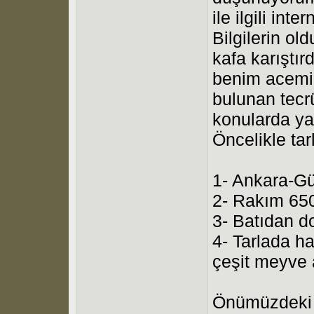
ile ilgili in
Bilgilerin ol
kafa karıştır
benim acemi
bulunan tecr
konularda ya
Öncelikle tar
1- Ankara-G
2- Rakım 65
3- Batıdan d
4- Tarlada ha
çeşit meyve
Önümüzdeki b