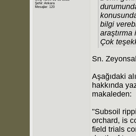
Şehir: Ankara
durumunda
Mesajlar: 120
konusunda
bilgi vere
araştırma 
Çok teşekk
Sn. Zeyonsa
Aşağıdaki alı
hakkında yaz
makaleden:
"Subsoil ripp
orchard, is 
field trials 