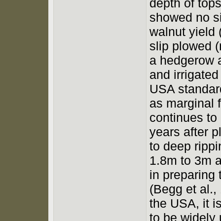
depth of top
showed no sig
walnut yield 
slip plowed (
a hedgerow a
and irrigated
USA standard
as marginal f
continues to
years after p
to deep rippi
1.8m to 3m an
in preparing 
(Begg et al.
the USA, it i
to be widely 