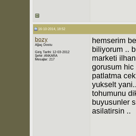
16-10-2014, 18:52
bozy
hemserim ben
Ağaç Dostu
biliyorum ..
Giriş Tarihi: 12-03-2012
Şehir: ANKARA
marketi ilh
Mesajlar: 217
gorusum hic 
patlatma cekti
yukselt yani.
tohumunu di
buyusunler so
asilatirsin ..