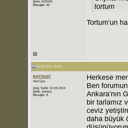
Şehir: KONYA
tortum
Mesajlar: 40
Tortum'un ha
16-10-2014, 16:20
eenisel
Herkese mer
Yeni Üye
Ben forumun 
Giriş Tarihi: 22-09-2014
Şehir: ankara
Ankara'nın G
Mesajlar: 8
bir tarlamız
ceviz yetişti
daha büyük ö
düşünüyorum.