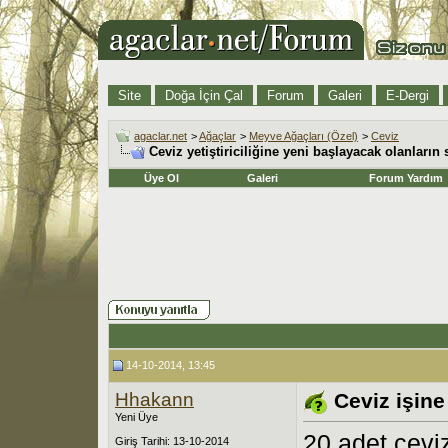
Site
Doğa İçin Çal
Forum
Galeri
E-Dergi
agaclar.net
>
Ağaçlar
>
Meyve Ağaçları (Özel)
>
Ceviz
Ceviz yetiştiriciliğine yeni başlayacak olanların 
Üye Ol
Galeri
Forum Yardım
14-10-2014, 13:45
Hhakann
Ceviz işine
Yeni Üye
20 adet ceviz
Giriş Tarihi: 13-10-2014