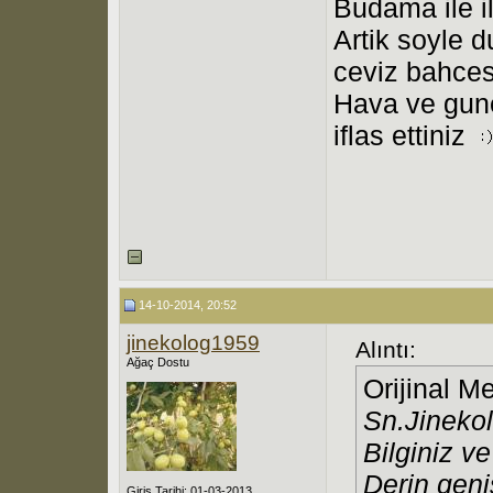
Budama ile ilg
Artik soyle
ceviz bahcesi
Hava ve gun
iflas ettiniz
14-10-2014, 20:52
jinekolog1959
Alıntı:
Ağaç Dostu
Orijinal M
Sn.Jinekol
Bilginiz ve
Derin geni
Giriş Tarihi: 01-03-2013