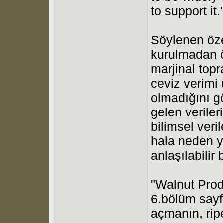
to support it.
Söylenen öze
kurulmadan ö
marjinal topr
ceviz verimi 
olmadığını gös
gelen veriler
bilimsel veri
hala neden y
anlaşılabilir 
"Walnut Prod
6.bölüm sayf
açmanın, ripe