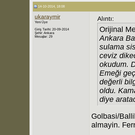
14-10-2014, 18:08
ukaraymir
Alıntı:
Yeni Üye
Orijinal M
Giriş Tarihi: 20-09-2014
Şehir: Ankara
Ankara Ba
Mesajlar: 29
sulama sis
ceviz dike
okudum. D
Emeği geç
değerli bil
oldu. Kam
diye arata
Golbasi/Balli
almayin. Fern