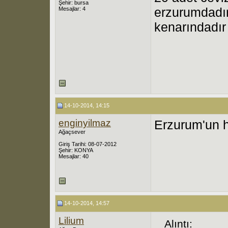
Şehir: bursa
erzurumdadır
Mesajlar: 4
kenarındadır
14-10-2014, 14:15
enginyilmaz
Erzurum'un h
Ağaçsever
Giriş Tarihi: 08-07-2012
Şehir: KONYA
Mesajlar: 40
14-10-2014, 14:57
Lilium
Alıntı: