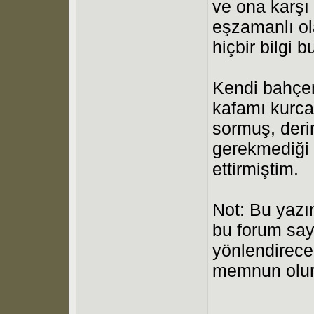
ve ona karşı 
eşzamanlı ola
hiçbir bilgi 
Kendi bahçe
kafamı kurca
sormuş, deri
gerekmediği b
ettirmiştim.
Not: Bu yazı
bu forum say
yönlendirece
memnun olu