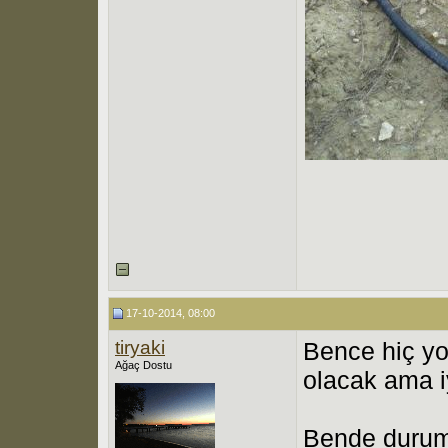
17-10-2014, 08:00
tiryaki
Bence hiç yok
Ağaç Dostu
olacak ama iy
Bende durum 