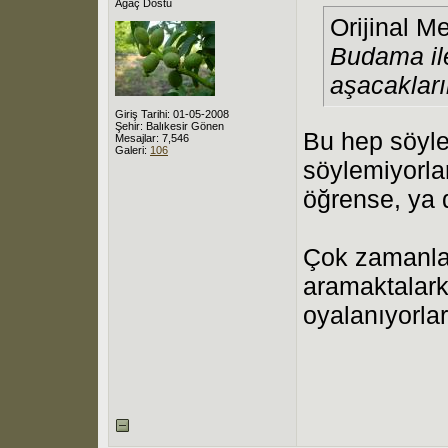
Ağaç Dostu
Orijinal M
Budama ile
aşacakları
Giriş Tarihi: 01-05-2008
Şehir: Balıkesir Gönen
Bu hep söyle
Mesajlar: 7,546
Galeri:
106
söylemiyorla
öğrense, ya d
Çok zamanlar
aramaktalark
oyalanıyorlar