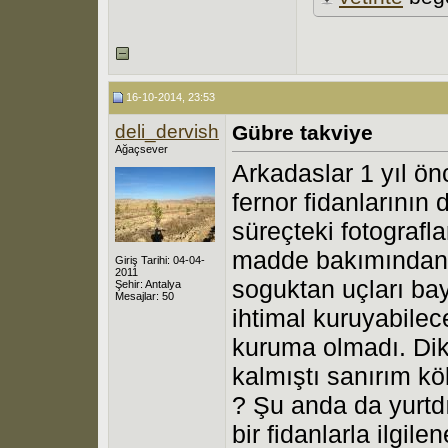
16-10-2014, 23:53
deli_dervish
Gübre takviye
Ağaçsever
Arkadaslar 1 yıl ön
fernor fidanlarının
süreçteki fotografla
madde bakımından 
Giriş Tarihi: 04-04-
2011
soguktan uçları ba
Şehir: Antalya
Mesajlar: 50
ihtimal kuruyabilec
kuruma olmadı. Dik
kalmıştı sanırım kö
? Şu anda da yurtd
bir fidanlarla ilgil