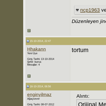
ncp1963
v
Düzenleyen jin
15-10-2014, 22:47
Hhakann
tortum
Yeni Üye
Giriş Tarihi: 13-10-2014
Şehir: bursa
Mesajlar: 4
16-10-2014, 06:56
enginyilmaz
Alıntı:
Ağaçsever
Orijinal M
Giriş Tarihi: 08-07-2012