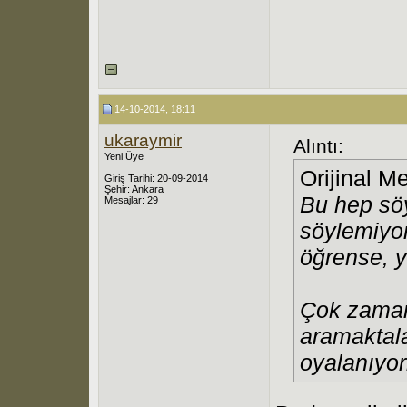
14-10-2014, 18:11
ukaraymir
Alıntı:
Yeni Üye
Orijinal M
Giriş Tarihi: 20-09-2014
Şehir: Ankara
Bu hep söy
Mesajlar: 29
söylemiyor
öğrense, y
Çok zaman
aramaktala
oyalanıyor