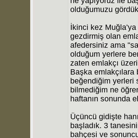
ne yapıyoruz ile b
olduğumuzu gördük
İkinci kez Muğla'ya
gezdirmiş olan eml
afedersiniz ama "s
olduğum yerlere be
zaten emlakçı üzeri
Başka emlakçılara b
beğendiğim yerleri
bilmediğim ne öğre
haftanın sonunda el
Üçüncü gidişte han
başladık. 3 tanesin
bahçesi ve sonuncu 