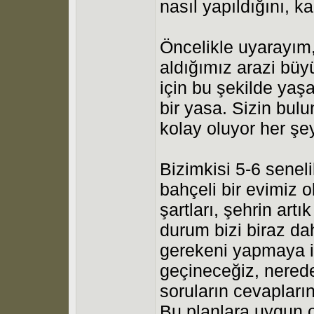
nasıl yapıldığını, k
Öncelikle uyarayım,
aldığımız arazi büy
için bu şekilde yaş
bir yasa. Sizin bul
kolay oluyor her şey
Bizimkisi 5-6 senel
bahçeli bir evimiz 
şartları, şehrin artı
durum bizi biraz da
gerekeni yapmaya it
geçineceğiz, nered
soruların cevapları
Bu planlara uygun o