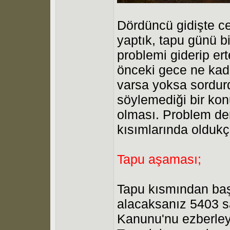
Dördüncü gidişte c
yaptık, tapu günü b
problemi giderip er
önceki gece ne kada
varsa yoksa sordur
söylemediği bir kon
olması. Problem de
kısımlarında oldukç
Tapu aşaması;
Tapu kısmından başl
alacaksanız 5403 s
Kanunu'nu ezberley