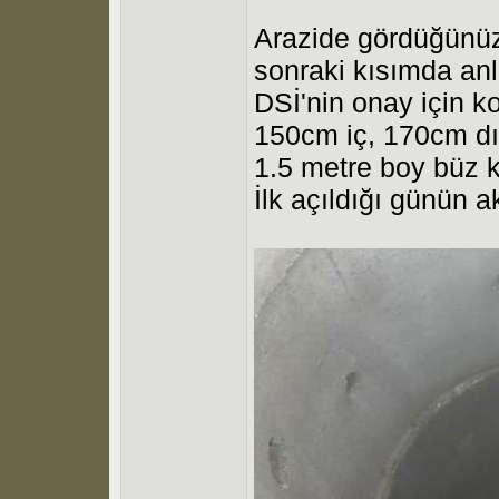
Arazide gördüğünüz 
sonraki kısımda a
DSİ'nin onay için k
150cm iç, 170cm dış
1.5 metre boy büz k
İlk açıldığı günün 