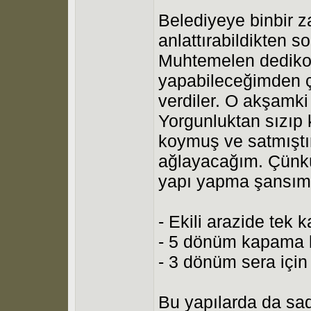
Belediyeye binbir 
anlattırabildikten s
Muhtemelen dediko
yapabileceğimden ç
verdiler. O akşamk
Yorgunluktan sızıp 
koymuş ve satmışt
ağlayacağım. Çünkü
yapı yapma şansım
- Ekili arazide tek 
- 5 dönüm kapama b
- 3 dönüm sera için
Bu yapılarda da sad