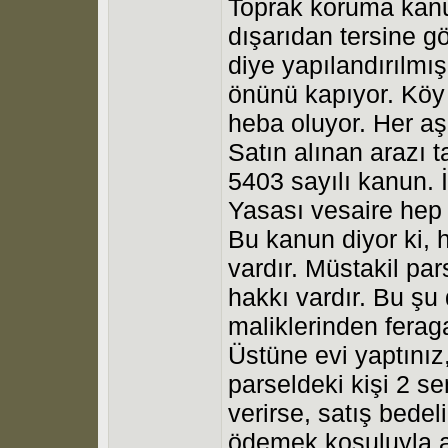
Toprak koruma kan
dışarıdan tersine g
diye yapılandırılmış
önünü kapıyor. Köy 
heba oluyor. Her a
Satın alınan arazı t
5403 sayılı kanun.
Yasası vesaire hep
Bu kanun diyor ki, h
vardır. Müstakil pa
hakkı vardır. Bu şu
maliklerinden ferag
Üstüne evi yaptını
parseldeki kişi 2 s
verirse, satış bedel
ödemek koşuluyla ar