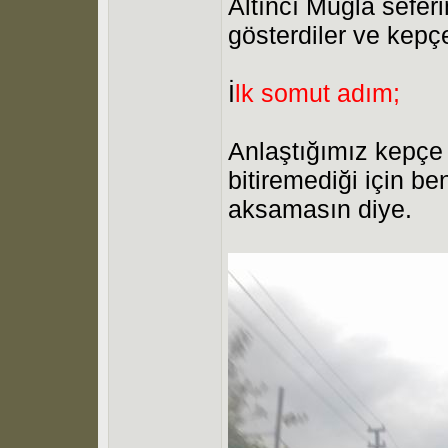
Altıncı Muğla sefer
gösterdiler ve kep
İ
lk somut adım;
Anlaştığımız kepçe
bitiremediği için be
aksamasın diye.