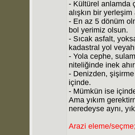
- Kültürel anlamda
alışkın bir yerleşi
- En az 5 dönüm ol
bol yerimiz olsun.
- Sıcak asfalt, yoks
kadastral yol veyah
- Yola cephe, sulam
niteliğinde inek ah
- Denizden, şişirme
içinde.
- Mümkün ise içinde 
Ama yıkım gerektir
neredeyse aynı, yı
Arazi eleme/seçme