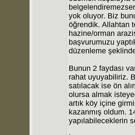
belgelendiremezsen
yok oluyor. Biz bun
öğrendik. Allahtan t
hazine/orman arazi
başvurumuzu yaptık
düzenleme şeklinde 
Bunun 2 faydası va
rahat uyuyabiliriz. 
satılacak ise ön al
olursa almak isteye
artık köy içine girm
kazanmış oldum. 14 
yapılabileceklerin 