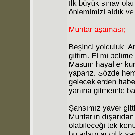
İlk büyük sınav ola
önlemimizi aldık ve
Muhtar aşaması;
Beşinci yolculuk. A
gittim. Elimi belime
Masum hayaller kur
yaparız. Sözde he
geleceklerden haber
yanına gitmemle ba
Şansımız yaver gitti
Muhtar'ın dışarıdan 
olabileceği tek kon
bu adam arıcılık yap