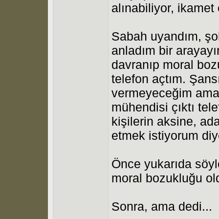
alınabiliyor, ikamet
Sabah uyandım, şok
anladım bir arayay
davranıp moral bozu
telefon açtım. Şan
vermeyeceğim ama 
mühendisi çıktı tel
kişilerin aksine, a
etmek istiyorum diy
Önce yukarıda söylen
moral bozukluğu ol
Sonra, ama dedi...