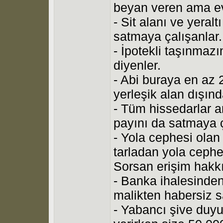
beyan veren ama ev
- Sit alanı ve yeralt
satmaya çalışanlar.
- İpotekli taşınmazı
diyenler.
- Abi buraya en az 
yerleşik alan dışınd
- Tüm hissedarlar a
payını da satmaya ç
- Yola cephesi olan
tarladan yola ceph
Sorsan erişim hakk
- Banka ihalesinden
malikten habersiz s
- Yabancı şive du