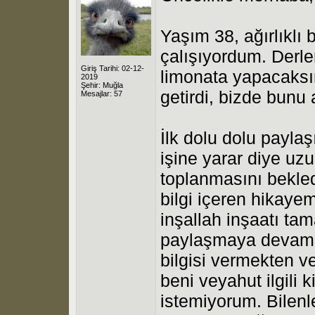
Yaşım 38, ağırlıklı
çalışıyordum. Derle
Giriş Tarihi: 02-12-
limonata yapacaksın
2019
Şehir: Muğla
getirdi, bizde bunu 
Mesajlar: 57
İlk dolu dolu payla
işine yarar diye uz
toplanmasını bekledi
bilgi içeren hikaye
inşallah inşaatı ta
paylaşmaya devam e
bilgisi vermekten v
beni veyahut ilgili 
istemiyorum. Bilenl