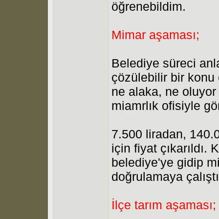
öğrenebildim.
Mimar aşaması;
Belediye süreci an
çözülebilir bir konu
ne alaka, ne oluyo
miamrlık ofisiyle gö
7.500 liradan, 140.0
için fiyat çıkarıldı.
belediye'ye gidip m
doğrulamaya çalışt
İlçe tarım aşaması;