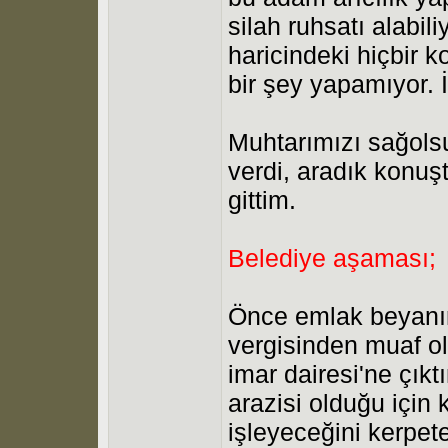
silah ruhsatı alabi
haricindeki hiçbir k
bir şey yapamıyor. 
Muhtarımızı sağolsun
verdi, aradık konuş
gittim.
Belediye aşaması;
Önce emlak beyanım
vergisinden muaf ol
imar dairesi'ne çıkt
arazisi olduğu için 
işleyeceğini kerpet