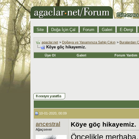
Site
Doğa İçin Çal
Forum
Galeri
E-Dergi
agaclar.net
>
Doğaya ve Yaşamınıza Sahip Çıkın
>
Buralardan Ç
Köye göç hikayemiz.
Üye Ol
Galeri
Forum Yardım
10-01-2020, 00:09
ancestral
Köye göç hikayemiz.
Ağaçsever
Öncelikle merhaba,