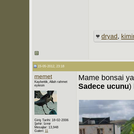
dryad
,
kimi
15-05-2012, 23:18
memet
Mame bonsai ya
Kaybettik, Allah rahmet
Sadece ucunu
)
eylesin
Giriş Tarihi: 18-02-2006
Şehir: İzmir
Mesajlar: 13,948
Galeri:
11