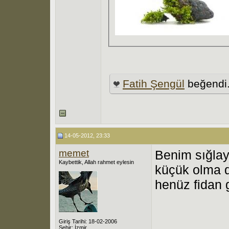
Fatih Şengül
beğendi
14-05-2012, 23:33
memet
Benim sığlay
Kaybettik, Allah rahmet eylesin
küçük olma d
henüz fidan 
Giriş Tarihi: 18-02-2006
Şehir: İzmir