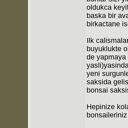
oldukca keyif
baska bir ava
birkactane ise
Ilk calismala
buyuklukte o
de yapmaya c
yasli)yasinda
yeni surgunle
saksida geli
bonsai saksis
Hepinize kola
bonsaileriniz