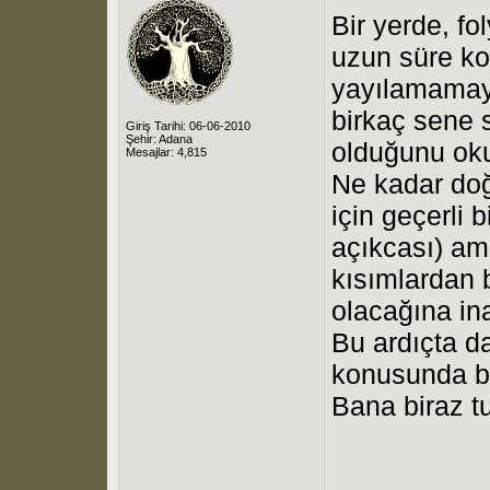
Bir yerde, fo
uzun süre kon
yayılamamaya
birkaç sene 
Giriş Tarihi: 06-06-2010
Şehir: Adana
olduğunu ok
Mesajlar: 4,815
Ne kadar doğ
için geçerli
açıkcası) am
kısımlardan 
olacağına in
Bu ardıçta 
konusunda bi
Bana biraz tu