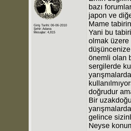
bazı forumla
japon ve diğ
Mame tabirini
Giriş Tarihi: 06-06-2010
Şehir: Adana
Yani bu tabir
Mesajlar: 4,815
olmak üzere 
düşüncenize
önemli olan 
sergilerde ku
yarışmalarda,
kullanılmıyo
doğrudur ama
Bir uzakdoğu
yarışmalard
gelince sizin
Neyse konum