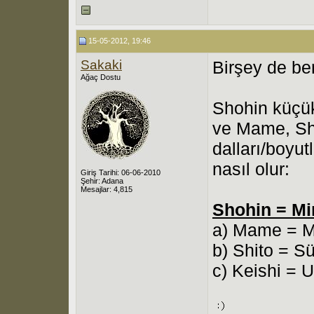
15-05-2012, 19:46
Sakaki
Birşey de be
Ağaç Dostu
Shohin küçük 
ve Mame, Shi
dalları/boyut
nasıl olur:
Giriş Tarihi: 06-06-2010
Şehir: Adana
Mesajlar: 4,815
Shohin = Mi
a) Mame = M
b) Shito = S
c) Keishi = U