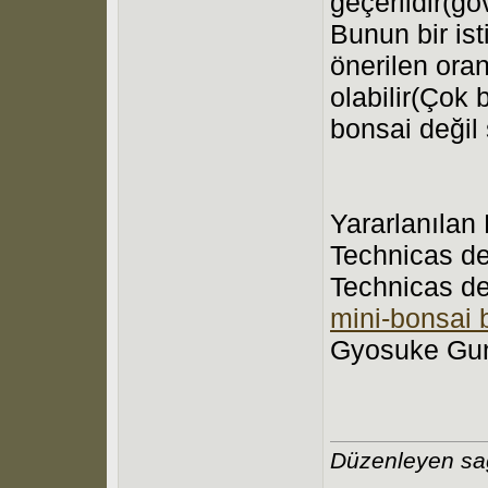
geçerlidir(göv
Bunun bir ist
önerilen ora
olabilir(Çok 
bonsai değil
Yararlanılan
Technicas d
Technicas de
mini-bonsai
Gyosuke Gun
Düzenleyen sa