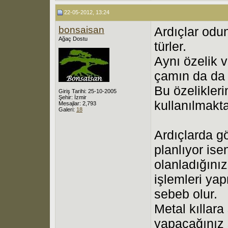
22-05-2012, 13:24
bonsaisan
Ardıçlar odu
Ağaç Dostu
türler.
Aynı özelik v
çamın da da s
Bu özelikler
Giriş Tarihi: 25-10-2005
Şehir: İzmir
kullanılmakta
Mesajlar: 2,793
Galeri:
18
Ardıçlarda g
planlıyor ise
olanladığını
işlemleri ya
sebeb olur.
Metal kıllara
yapaçağınız 