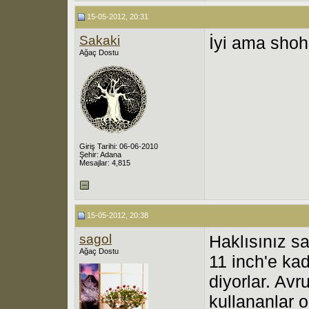
15-05-2012, 20:31
Sakaki
İyi ama shoh
Ağaç Dostu
Giriş Tarihi: 06-06-2010
Şehir: Adana
Mesajlar: 4,815
15-05-2012, 20:38
sagol
Haklısınız s
Ağaç Dostu
11 inch'e ka
diyorlar. Av
kullananlar 