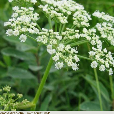
.com/baldiran-otu-...m-maculatum-l/