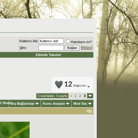
Kullanıcı Adı
Hatırlasın mı?
(
https
)
Şifre
Etkinlik Takvimi
12
Beğeniler
3 sayfadan, 3.sayfa
<
1
2
3
Dış Bağlantılar
Konu Araçları
Mod Seç
#
61