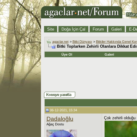
Site
Doğa İçin Çal
Forum
Galeri
E-De
agaclar.net
>
Bitki Dünyası
>
Bitkiler Hakkında Genel Ko
Bitki Toplarken Zehirli Olanlara Dikkat Edi
Üye Ol
Galeri
06-12-2021, 15:34
Dadaloğlu
Çok zehirli olduğ
Ağaç Dostu