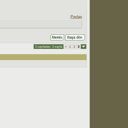
Paylaş
3 sayfadan, 3.sayfa
<
1
2
3