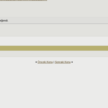
eğendi.
«
Önceki Konu
|
Sonraki Konu
»