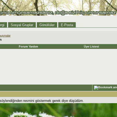
rgi
Sosyal Gruplar
Gönüllüler
E-Posta
nuşmalar
n
Forum Yardım
Üye Listesi
u söylendiğinden resmini göstermek gerek diye düşüdüm.