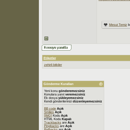
Mesut Temiz
b
Etiketler
zehirli bitkiler
Gönderme Kuralları
Yeni konu
gönderemezsiniz
Konulara yanıt
veremezsiniz
Ek dosya
yükleyemezsiniz
Kendi gönderilerinizi
düzenleyemezsiniz
BB code
Açık
Smilies
Açık
[IMG]
Kodu
Açık
HTML Kodu
Kapalı
Trackbacks
are
Açık
Pingbacks
are
Açık
Refbacks
are
Açık