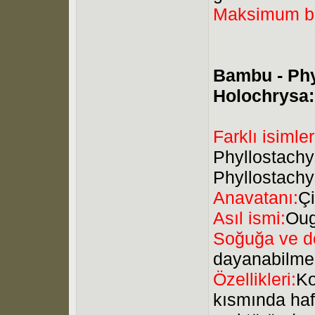
Maksimum b
Bambu - Ph
Holochrysa:
Farklı isimler
Phyllostachy
Phyllostachy
Anavatanı:
Ç
Asıl ismi:
Oug
Soğuğa ve do
dayanabilme
Özellikleri:
Ko
kısmında hafi