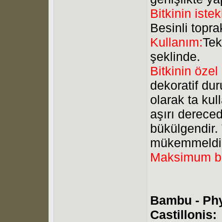
Bitkinin istek
Besinli topra
Kullanım:
Tek
şeklinde.
Bitkinin özel
dekoratif du
olarak ta ku
aşırı dereced
bükülgendir. T
mükemmeldir
Maksimum b
Bambu - Ph
Castillonis: