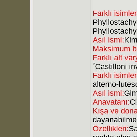
Farklı isimler
Phyllostachys
Phyllostachys
Asıl ismi:
Kim
Maksimum b
Farklı alt var
´Castilloni i
Farklı isimler
alterno-lute
Asıl ismi:
Gim
Anavatanı:
Ç
Kışa ve dona
dayanabilme
Özellikleri:
Sa