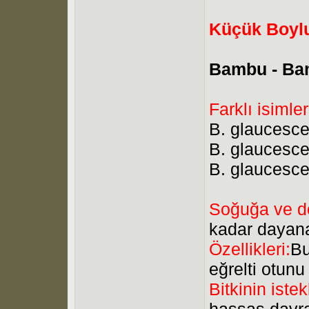
Küçük Boylu
Bambu - Bam
Farklı isimler
B. glaucesce
B. glaucescen
B. glaucesce
Soğuğa ve do
kadar dayan
Özellikleri:
Bu
eğrelti otunu
Bitkinin istek
hassas davra