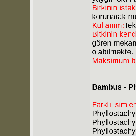
Bitkinin istek
korunarak m
Kullanım:
Tek
Bitkinin kend
gören mekanl
olabilmekte.
Maksimum b
Bambus - Ph
Farklı isimler
Phyllostachy
Phyllostachy
Phyllostachy