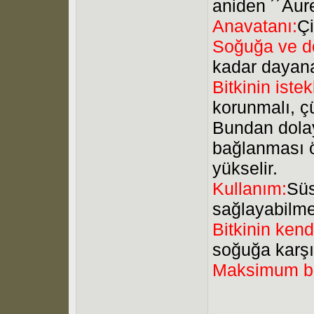
aniden ´´Aure
Anavatanı:
Ç
Soğuğa ve do
kadar dayan
Bitkinin istek
korunmalı, çü
Bundan dolay
bağlanması ön
yükselir.
Kullanım:
Süs
sağlayabilme
Bitkinin kend
soğuğa karşı
Maksimum b