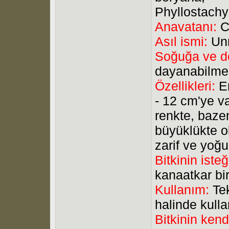
Phyllostachy
Anavatanı:
C
Asıl ismi:
Unm
Soğuğa ve do
dayanabilme
Özellikleri:
En
- 12 cm'ye v
renkte, baze
büyüklükte ol
zarif ve yoğ
Bitkinin isteğ
kanaatkar bi
Kullanım:
Tek
halinde kulla
Bitkinin kend