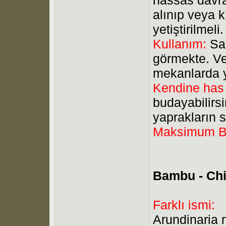
alınıp veya k
yetiştirilmeli.
Kullanım:
Sak
görmekte. Ve
mekanlarda yet
Kendine has ö
budayabilirs
yaprakların sa
Maksimum B
Bambu - Ch
Farklı ismi:
Arundinaria