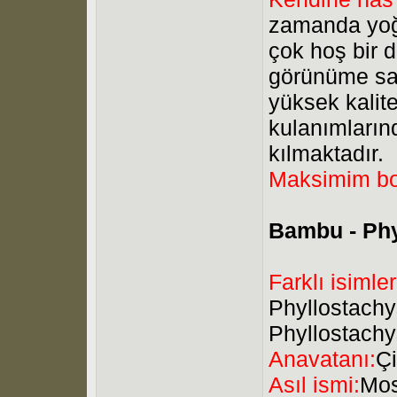
zamanda yoğ
çok hoş bir d
görünüme sah
yüksek kalit
kulanımları
kılmaktadır.
Maksimim bo
Bambu - Ph
Farklı isimler
Phyllostachy
Phyllostachy
Anavatanı:
Ç
Asıl ismi:
Mos