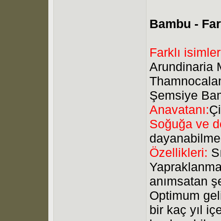
Bambu - Far
Farklı isimler
Arundinaria 
Thamnocalam
Şemsiye Ba
Anavatanı:
Ç
Soğuğa ve do
dayanabilme
Özellikleri:
S
Yapraklanmas
anımsatan şek
Optimum geli
bir kaç yıl i