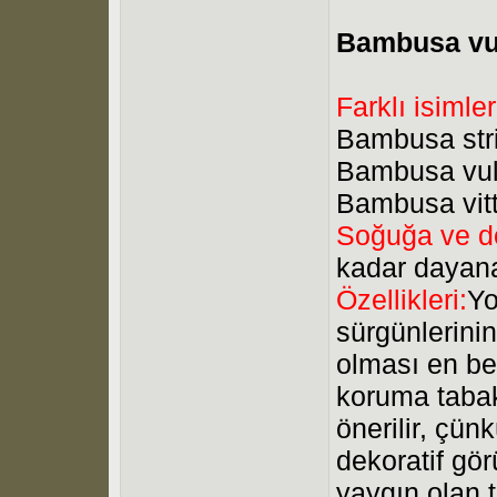
Bambusa vul
Farklı isimler
Bambusa stri
Bambusa vulg
Bambusa vit
Soğuğa ve do
kadar dayan
Özellikleri:
Yo
sürgünlerinin
olması en bel
koruma taba
önerilir, çün
dekoratif g
yaygın olan tü