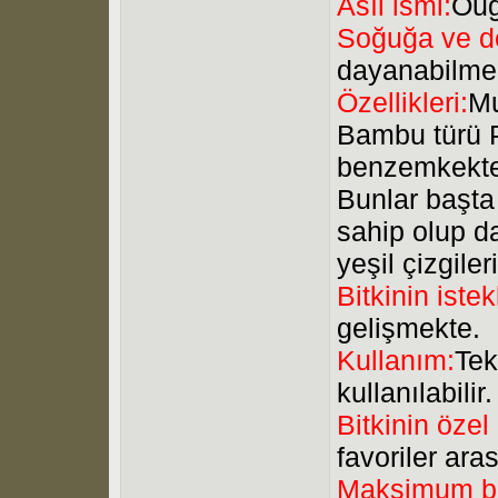
Asıl ismi:
Oug
Soğuğa ve do
dayanabilme
Özellikleri:
Mu
Bambu türü P
benzemkektedi
Bunlar başta 
sahip olup da
yeşil çizgile
Bitkinin istek
gelişmekte.
Kullanım:
Tek
kullanılabilir.
Bitkinin özel
favoriler aras
Maksimum b