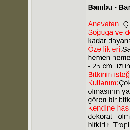
Bambu - Bam
Anavatanı:
Ç
Soğuğa ve do
kadar dayanab
Özellikleri:
Sa
hemen hemen 
- 25 cm uzun
Bitkinin isteğ
Kullanım:
Çok
olmasının ya
gören bir bitk
Kendine has 
dekoratif olm
bitkidir. Tr