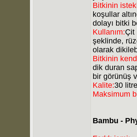
Bitkinin istek
koşullar altı
dolayı bitki 
Kullanım:
Çit
şeklinde, rüz
olarak dikilebi
Bitkinin kend
dik duran sa
bir görünüş 
Kalite:
30 litr
Maksimum b
Bambu - Phy