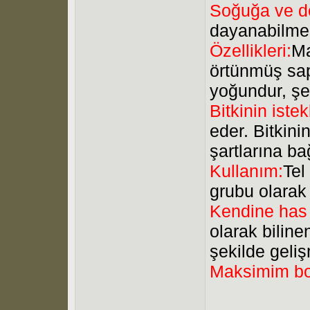
Soğuğa ve do
dayanabilme
Özellikleri:
Ma
örtünmüş sap
yoğundur, şel
Bitkinin istek
eder. Bitkin
şartlarına bağ
Kullanım:
Tel
grubu olarak di
Kendine has 
olarak biline
şekilde geli
Maksimim bo