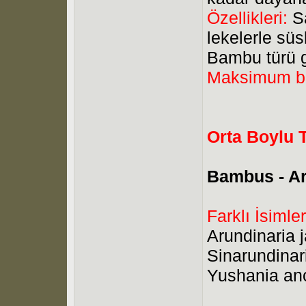
Özellikleri:
Sa
lekelerle süs
Bambu türü gü
Maksimum b
Orta Boylu T
Bambus - Ar
Farklı İsimler
Arundinaria 
Sinarundinar
Yushania an