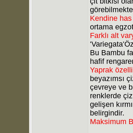
çit bitkisi ol
görebilmekte
Kendine has ö
ortama egzoti
Farklı alt var
'Variegata'Öze
Bu Bambu fami
hafif rengare
Yaprak özelli
beyazımsı çi
çevreye ve b
renklerde çi
gelişen kırm
belirgindir.
Maksimum B