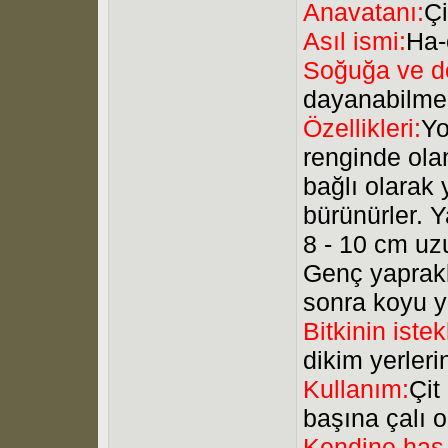
Anavatanı:
Ç
Asıl ismi:
Ha-
Soğuğa ve do
dayanabilme
Özellikleri:
Yo
renginde ola
bağlı olarak 
bürünürler. Y
8 - 10 cm uzu
Genç yaprakl
sonra koyu ye
Bitkinin istek
dikim yerleri
Kullanım:
Çit
başına çalı o
Kendine has 