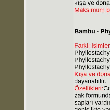
kışa ve dona 
Maksimum b
Bambu - Ph
Farklı isimler
Phyllostachy
Phyllostachys
Phyllostachys
Kışa ve dona
dayanabilir.
Özellikleri:
Co
zak formunda
sapları vardı
genişlikte ya