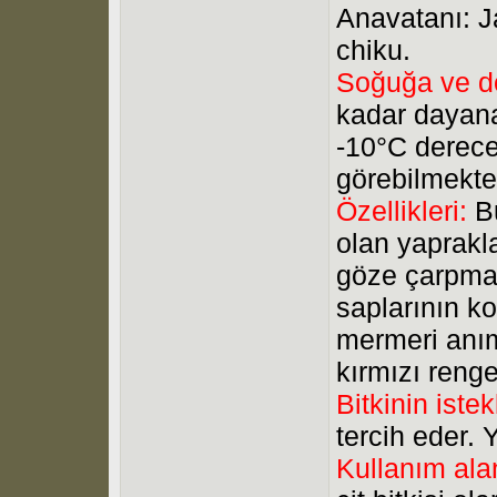
Anavatanı: J
chiku.
Soğuğa ve do
kadar dayana
-10°C derece
görebilmekte
Özellikleri:
B
olan yaprakla
göze çarpma
saplarının ko
mermeri anı
kırmızı reng
Bitkinin istek
tercih eder.
Kullanım alan