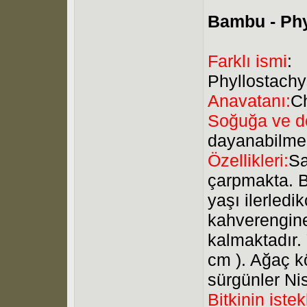
Bambu - Phy
Farklı ismi
:
Phyllostach
Anavatanı:
C
Soğuğa ve do
dayanabilme
Özellikleri:
Sa
çarpmakta. Ba
yaşı ilerledi
kahverengine 
kalmaktadır. 
cm ). Ağaç k
sürgünler Nis
Bitkinin istek