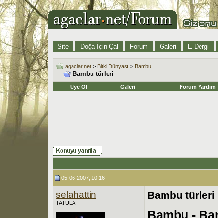
Site
Doğa İçin Çal
Forum
Galeri
E-Dergi
agaclar.net
>
Bitki Dünyası
>
Bambu
Bambu türleri
Üye Ol
Galeri
Forum Yardım
05-06-2007, 10:16
selahattin
Bambu türleri
TATULA
Bambu - Ba