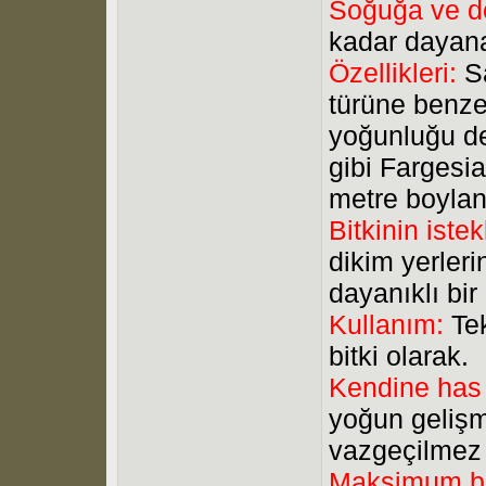
Soğuğa ve do
kadar dayan
Özellikleri:
S
türüne benze
yoğunluğu de
gibi Fargesia
metre boylan
Bitkinin istek
dikim yerler
dayanıklı bi
Kullanım:
Te
bitki olarak.
Kendine has 
yoğun gelişm
vazgeçilmez 
Maksimum b