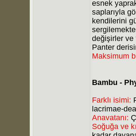
esnek yaprak
saplarıyla g
kendilerini g
sergilemekte
değişirler ve
Panter derisi
Maksimum b
Bambu - Ph
Farklı isimi:
P
lacrimae-de
Anavatanı:
Ç
Soğuğa ve kı
kadar dayana