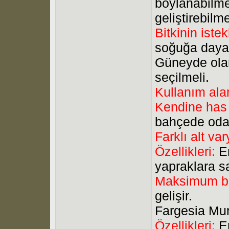
boylanabilmek
geliştirebilme
Bitkinin istek
soğuğa dayan
Güneyde olan
seçilmeli.
Kullanım ala
Kendine has 
bahçede odak
Farklı alt var
Özellikleri:
E
yapraklara sa
Maksimum bi
gelişir.
Fargesia Mur
Özellikleri:
En