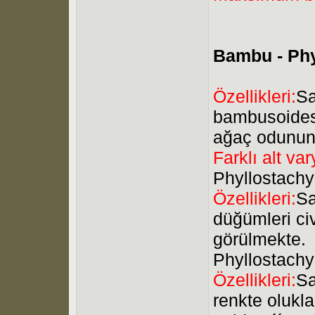
Bambu - Phy
Özellikleri:
Sa
bambusoides 
ağaç odunun 
Farklı alt var
Phyllostachy
Özellikleri:
Sa
düğümleri civ
görülmekte.
Phyllostach
Özellikleri:
Sa
renkte olukla