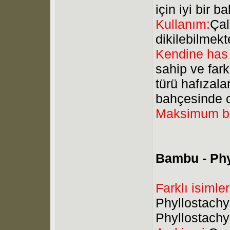
için iyi bir b
Kullanım:
Çal
dikilebilmekt
Kendine has 
sahip ve far
türü hafızala
bahçesinde o
Maksimum b
Bambu - Phyl
Farklı isimler
Phyllostachys
Phyllostachy