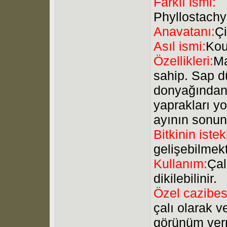
Farklı ismi:
Phyllostachy
Anavatanı:
Ç
Asıl ismi:
Kou
Özellikleri:
Ma
sahip. Sap dü
donyağından 
yaprakları yo
ayının sonun
Bitkinin istek
gelişebilmekt
Kullanım:
Çal
dikilebilinir.
Özel cazibes
çalı olarak 
görünüm verme