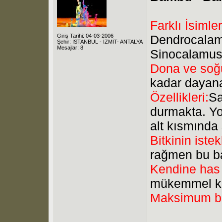
Farklı İsimler
Giriş Tarihi: 04-03-2006
Dendrocalam
Şehir: İSTANBUL - İZMİT- ANTALYA
Mesajlar: 8
Sinocalamus
Dona ve soğu
kadar dayan
Özellikleri:
Sa
durmakta. Yoğ
alt kısmında
Bitkinin istek
rağmen bu ba
Kendine has 
mükemmel kull
Maksimum b