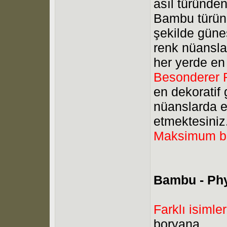
asıl türünden
Bambu türün
şekilde güne
renk nüanslar
her yerde en b
Besonderer 
en dekoratif
nüanslarda e
etmektesiniz
Maksimum b
Bambu - Phy
Farklı isimler
boryana,