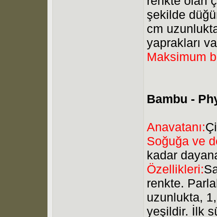
renkte olan ç
şekilde düğü
cm uzunlukta 
yaprakları va
Maksimum b
Bambu - Phy
Anavatanı:
Ç
Soğuğa ve do
kadar dayan
Özellikleri:
Sa
renkte. Parla
uzunlukta, 1,
yeşildir. İlk