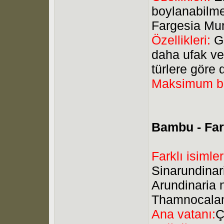
boylanabilmek
Fargesia Mur
Özellikleri:
G
daha ufak ve
türlere göre 
Maksimum b
Bambu - Far
Farklı isimler
Sinarundinari
Arundinaria n
Thamnocalam
Ana vatanı:
Ç