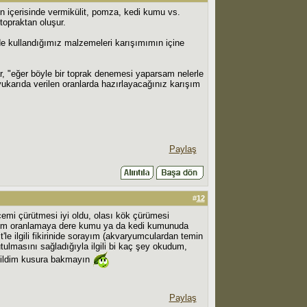
n içerisinde vermikülit, pomza, kedi kumu vs.
topraktan oluşur.
 kullandığımız malzemeleri karışımımın içine
r, "eğer böyle bir toprak denemesi yaparsam nelerle
ukarıda verilen oranlarda hazırlayacağınız karışım
Paylaş
#
12
cemi çürütmesi iyi oldu, olası kök çürümesi
ığım oranlamaya dere kumu ya da kedi kumunuda
le ilgili fikirinide sorayım (akvaryumculardan temin
ulmasını sağladığıyla ilgili bi kaç şey okudum,
 eğildim kusura bakmayın
Paylaş