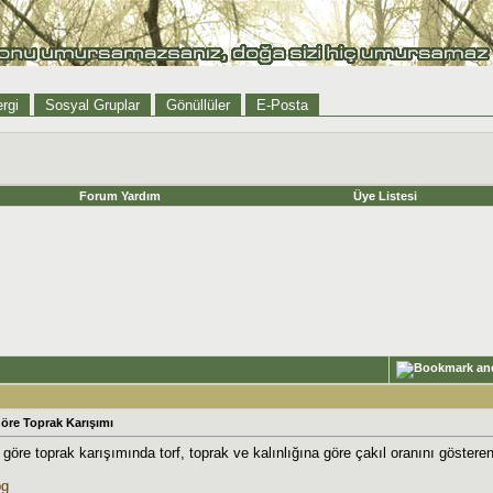
rgi
Sosyal Gruplar
Gönüllüler
E-Posta
Forum Yardım
Üye Listesi
öre Toprak Karışımı
öre toprak karışımında torf, toprak ve kalınlığına göre çakıl oranını gösteren
pg