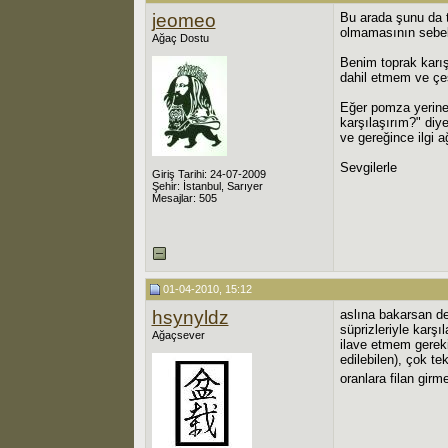
jeomeo
Bu arada şunu da t
olmamasının sebebi
Ağaç Dostu
Benim toprak karı
dahil etmem ve çe
Eğer pomza yerine 
karşılaşırım?" di
ve gereğince ilgi ağ
Sevgilerle
Giriş Tarihi: 24-07-2009
Şehir: İstanbul, Sarıyer
Mesajlar: 505
01-04-2010, 15:12
hsynyldz
aslına bakarsan de
süprizleriyle kar
Ağaçsever
ilave etmem gereki
edilebilen), çok t
oranlara filan gir