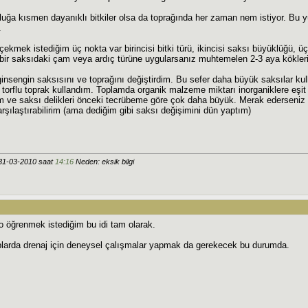
zluğa kısmen dayanıklı bitkiler olsa da toprağında her zaman nem istiyor. 
.
 çekmek istediğim üç nokta var birincisi bitki türü, ikincisi saksı büyüklüğü, 
lik bir saksıdaki çam veya ardıç türüne uygularsanız muhtemelen 2-3 aya kökl
ginsengin saksısını ve toprağını değiştirdim. Bu sefer daha büyük saksılar kul
torflu toprak kullandım. Toplamda organik malzeme miktarı inorganiklere eşit m
 ve saksı delikleri önceki tecrübeme göre çok daha büyük. Merak ederseniz ile
 karşılaştırabilirim (ama dediğim gibi saksı değişimini dün yaptım)
31-03-2010 saat
14:16
Neden: eksik bilgi
 öğrenmek istediğim bu idi tam olarak.
larda drenaj için deneysel çalışmalar yapmak da gerekecek bu durumda.