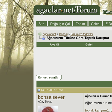
Site
Doğa İçin Çal
Forum
Galeri
E-De
agaclar.net
>
Bonsai
>
Bakım ve tedaviler
Ağacınızın Türüne Göre Toprak Karışımı
Üye Ol
Galeri
14-07-2007, 19:58
bonsaisever
Ağacınızın Türüne G
Ağaç Dostu
Ağacımızın türüne g
toprak karışımı1.j