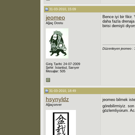
31-03-2010, 15:09
jeomeo
Bence iyi bir fiki
daha fazla drenaja
Ağaç Dostu
birisi demişti diy
Düzenleyen jeomeo : 
Giriş Tarihi: 24-07-2009
Şehir: İstanbul, Sarıyer
Mesajlar: 505
31-03-2010, 18:49
hsynyldz
jeomeo bilmek iste
Ağaçsever
görebilirmiyiz. son
gözlemliyorum. Ac