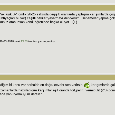
r. Yaklaşık 3-4 cmlik 20-25 saksıda değişik oranlarda yaptığım karışımlarda ç
 ihtiyaçları oluyor) çeşitli bitkiler yaşatmayı deniyorum. Denemeler yapma ço
orsunuz ama insan kendi öğrenince başka oluyor
).
31-03-2010 saat
15:10
Neden: yazım yanlışı
diğim bi konu var herhalde en doğru cevabı sen verirsin
karışımlarda çak
 zamanlarda hazırladığım karşımlar eşit oranda torf,perlit, vermiculit (2/3) pom
aba yanılıyormuyum dersin?