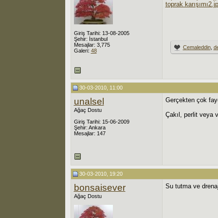
toprak karışımı2.j
Giriş Tarihi: 13-08-2005
Şehir: İstanbul
Mesajlar: 3,775
Cemaleddin
,
de
Galeri:
48
30-03-2010, 11:00
unalsel
Gerçekten çok fayd
Ağaç Dostu
Çakıl, perlit veya
Giriş Tarihi: 15-06-2009
Şehir: Ankara
Mesajlar: 147
30-03-2010, 19:20
bonsaisever
Su tutma ve drenaj
Ağaç Dostu