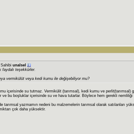
j Sahibi
unalsel
 faydalı teşekkürler.
veya vermikülüt veya kedi kumu ile değişebiliyor mu?
mu içerisinde su tutmaz. Vermikülit (tarımsal), kedi kumu ve perlit(tarımsal) 
r ve bu boşluklar içerisinde su ve hava tutarlar. Böylece hem gerekli nemliliğ
e tarımsal yazmamın nedeni bu malzemelerin tarımsal olarak satılanları yüksek 
miktarı çok daha yüksektir.