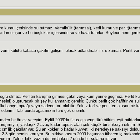
e kumu içerisinde su tutmaz. Vermikülit (tarımsal), kedi kumu ve perlit(tarıms
ardan oluşur ve bu boşluklar içerisinde su ve hava tutarlar. Böylece hem gere
, vermikülütü kabaca çakılın gelişmii olarak adlandırabiliriz o zaman. Perlit va
ğru olmaz. Perlitin karışma girmesi çakıl veya kum yerine geçmez. Perlit kul
sini) oluşturacak bir şey kullanmanız gerekir. Çünkü perlit çok hafiftir ve 
u bahçe toprağı veya sadece torf olabilir. Yalnız torf ve perlitten oluşan bir 
 ederim. Tabi burda ağacınızın türü çok önemli.
mden bir örnek vereyim. Eylül 2009'da ficus ginseng türü bitkimi eşit miktarla
arışımıyla, yaklaşık 2 avuç kadar toprak alan çok küçük bir saksıya diktim. Sa
 cm'lik çakıllar var. Şu an kökleri o kadar kuvvetli ki neredeyse saksıyı dold
2-3 gün nemini koruyor. Bu bitkiye kasım 2009 başından itibaren iç mekanda
rum. Yalnız bitki yazın dışarıda iken 2 günde bir sulama istiyor.