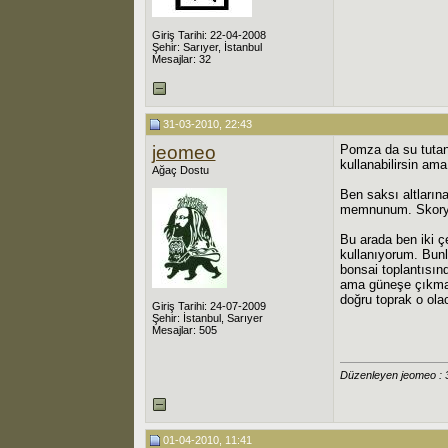
Giriş Tarihi: 22-04-2008
Şehir: Sarıyer, İstanbul
Mesajlar: 32
31-03-2010, 22:43
jeomeo
Pomza da su tutan 
kullanabilirsin am
Ağaç Dostu
Ben saksı altlarına
memnunum. Skorya k
Bu arada ben iki ç
kullanıyorum. Bunl
bonsai toplantısın
ama güneşe çıkmadı
doğru toprak o ol
Giriş Tarihi: 24-07-2009
Şehir: İstanbul, Sarıyer
Mesajlar: 505
Düzenleyen jeomeo : 
01-04-2010, 11:41