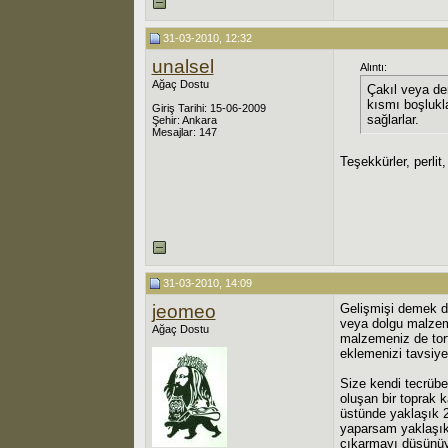
31-03-2010, 12:32
unalsel
Alıntı:
Ağaç Dostu
Çakıl veya der
kısmı boşlukl
Giriş Tarihi: 15-06-2009
sağlarlar.
Şehir: Ankara
Mesajlar: 147
Teşekkürler, perlit
31-03-2010, 14:09
jeomeo
Gelişmişi demek do
veya dolgu malzeme
Ağaç Dostu
malzemeniz de torfl
eklemenizi tavsiye
Size kendi tecrübe
oluşan bir toprak k
üstünde yaklaşık 2
yaparsam yaklaşık 
çıkarmayı düşünüyo