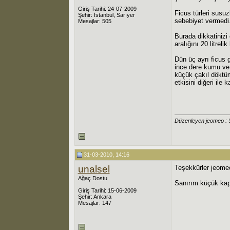
Giriş Tarihi: 24-07-2009
Ficus türleri susu
Şehir: İstanbul, Sarıyer
sebebiyet vermedi
Mesajlar: 505
Burada dikkatinizi
aralığını 20 litre
Dün üç ayrı ficus 
ince dere kumu ve 
küçük çakıl döktüm
etkisini diğeri ile
Düzenleyen jeomeo : 
31-03-2010, 14:16
unalsel
Teşekkürler jeomeo
Ağaç Dostu
Sanırım küçük kap
Giriş Tarihi: 15-06-2009
Şehir: Ankara
Mesajlar: 147