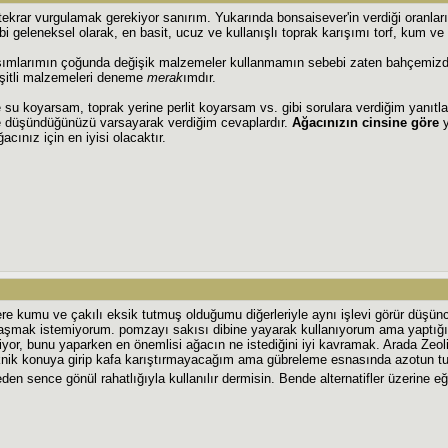
ekrar vurgulamak gerekiyor sanırım. Yukarında bonsaisever'in verdiği oranları
 geleneksel olarak, en basit, ucuz ve kullanışlı toprak karışımı torf, kum ve 
şımlarımın çoğunda değişik malzemeler kullanmamın sebebi zaten bahçemizde
şitli malzemeleri deneme
merak
ımdır.
su koyarsam, toprak yerine perlit koyarsam vs. gibi sorulara verdiğim yanıtla
ye düşündüğünüzü varsayarak verdiğim cevaplardır.
Ağacınızın cinsine göre
y
acınız için en iyisi olacaktır.
re kumu ve çakılı eksik tutmuş olduğumu diğerleriyle aynı işlevi görür düşün
şılaşmak istemiyorum. pomzayı sakısı dibine yayarak kullanıyorum ama yapt
yor, bunu yaparken en önemlisi ağacın ne istediğini iyi kavramak. Arada Zeolit'
eknik konuya girip kafa karıştırmayacağım ama gübreleme esnasında azotun tut
meden sence gönül rahatlığıyla kullanılır dermisin. Bende alternatifler üzerine