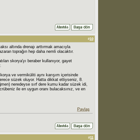
#
10
aksı altında drenajı arttırmak amacıyla
azaran toprağın hep daha nemli olacaktır.
atılan skorya'yı beraber kullanıyor, gayet
.
korya ve vermiküliti aynı karışım içerisinde
ece süzek oluyor. Hatta dikkat ettiyseniz, 8.
rağmen) neredeyse sırf dere kumu kadar süzek idi,
crübeniz ile en uygun oranı bulacaksınız, ve en
Paylaş
#
11