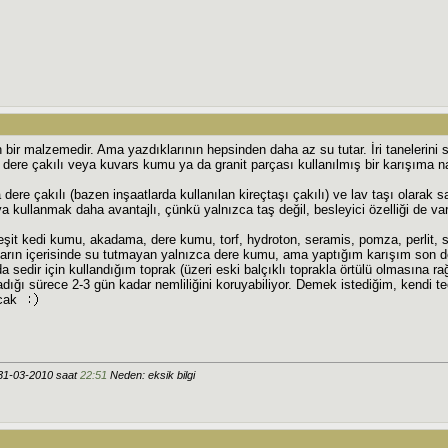
bir malzemedir. Ama yazdıklarının hepsinden daha az su tutar. İri tanelerini s
a dere çakılı veya kuvars kumu ya da granit parçası kullanılmış bir karışıma n
 dere çakılı (bazen inşaatlarda kullanılan kireçtaşı çakılı) ve lav taşı olarak s
ullanmak daha avantajlı, çünkü yalnızca taş değil, besleyici özelliği de var
eşit kedi kumu, akadama, dere kumu, torf, hydroton, seramis, pomza, perlit, s
arın içerisinde su tutmayan yalnızca dere kumu, ama yaptığım karışım son der
da sedir için kullandığım toprak (üzeri eski balçıklı toprakla örtülü olmasına 
ğı sürece 2-3 gün kadar nemliliğini koruyabiliyor. Demek istediğim, kendi te
acak
31-03-2010 saat
22:51
Neden: eksik bilgi