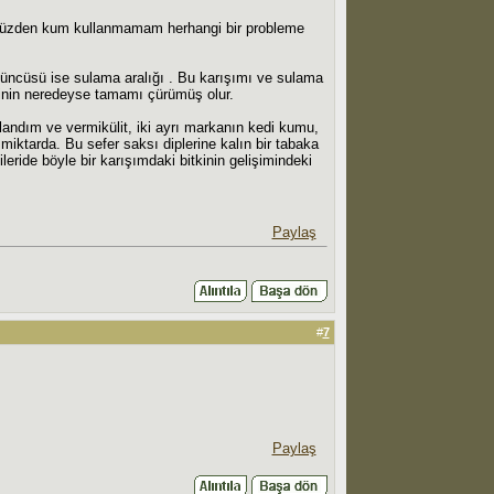
Bu yüzden kum kullanmamam herhangi bir probleme
üçüncüsü ise sulama aralığı . Bu karışımı ve sulama
erinin neredeyse tamamı çürümüş olur.
landım ve vermikülit, iki ayrı markanın kedi kumu,
iktarda. Bu sefer saksı diplerine kalın bir tabaka
ride böyle bir karışımdaki bitkinin gelişimindeki
Paylaş
#
7
Paylaş