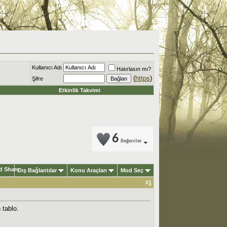
Kullanıcı Adı
Hatırlasın mı?
(
https
)
Şifre
Etkinlik Takvimi
6
Beğeniler
Dış Bağlantılar
Konu Araçları
Mod Seç
#
1
 tablo.