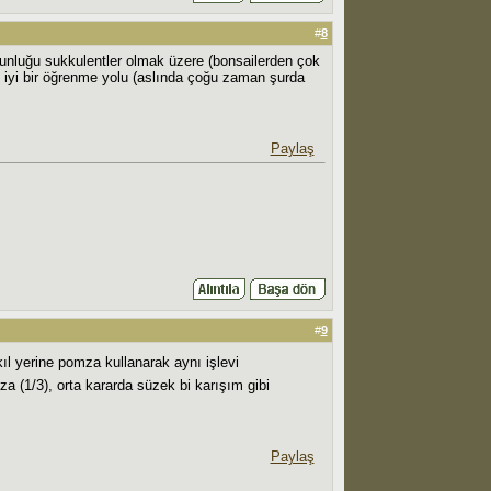
#
8
oğunluğu sukkulentler olmak üzere (bonsailerden çok
k iyi bir öğrenme yolu (aslında çoğu zaman şurda
Paylaş
#
9
ıl yerine pomza kullanarak aynı işlevi
za (1/3), orta kararda süzek bi karışım gibi
Paylaş