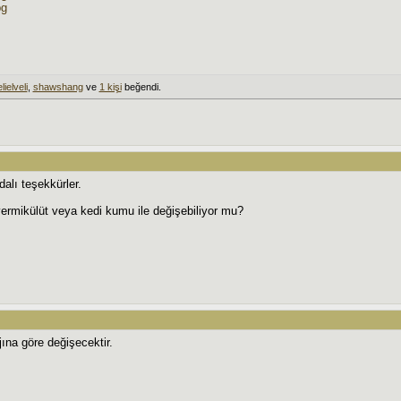
pg
lielveli
,
shawshang
ve
1 kişi
beğendi.
alı teşekkürler.
 vermikülüt veya kedi kumu ile değişebiliyor mu?
ına göre değişecektir.