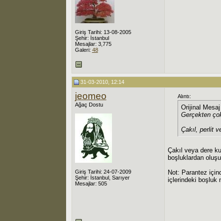
Giriş Tarihi: 13-08-2005
Şehir: İstanbul
Mesajlar: 3,775
Galeri:
48
31-03-2010, 12:14
jeomeo
Alıntı:
Ağaç Dostu
Orijinal Mesa
Gerçekten çok
Çakıl, perlit 
Çakıl veya dere ku
boşluklardan oluşu
Giriş Tarihi: 24-07-2009
Not: Parantez içind
Şehir: İstanbul, Sarıyer
içlerindeki boşluk 
Mesajlar: 505