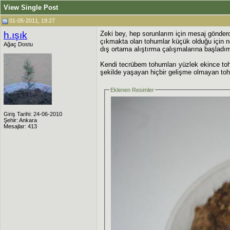
View Single Post
01-05-2011, 19:27
h.ışık
Zeki bey, hep sorunlarım için mesaj gönderdiğ
çıkmakta olan tohumlar küçük olduğu için n
Ağaç Dostu
dış ortama alıştırma çalışmalarına başladı
Kendi tecrübem tohumları yüzlek ekince toh
şekilde yaşayan hiçbir gelişme olmayan t
Eklenen Resimler
Giriş Tarihi: 24-06-2010
Şehir: Ankara
Mesajlar: 413