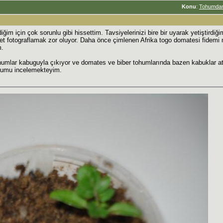
Konu
:
Tohumdan 
im için çok sorunlu gibi hissettim. Tavsiyelerinizi bire bir uyarak yetiştirdiği
et fotograflamak zor oluyor. Daha önce çimlenen Afrika togo domatesi fidemi 
m.
umlar kabuguyla çıkıyor ve domates ve biber tohumlarında bazen kabuklar atı
ohumu incelemekteyim.