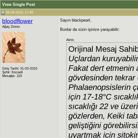
View Single Post
28-04-2010, 17:49
bloodflower
Sayın blackpearl,
Ağaç Dostu
Bunlar da sizin işinize yarayabilir:
Alıntı:
Orijinal Mesaj Sahi
Uçlardan kuruyabili
Fakat dert etmenin
Giriş Tarihi: 31-03-2010
Şehir: Kocaeli
gövdesinden tekrar ç
Mesajlar: 119
Phalaenopsislerin ç
için 17-18°C sıcaklı
sıcaklığı 22 ve üzer
gözlerden, Keiki tabi
geliştiğini görebilirs
uyartmak için sitokin