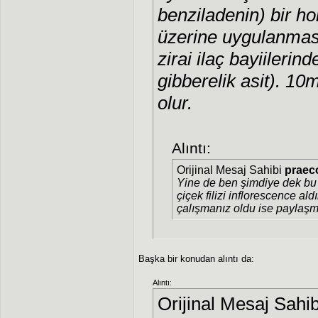
benziladenin) bir h
üzerine uygulanması
zirai ilaç bayiilerin
gibberelik asit). 10m
olur.
Alıntı:
Orijinal Mesaj Sahibi
praec
Yine de ben şimdiye dek b
çiçek filizi inflorescence ald
çalışmanız oldu ise paylaşm
Başka bir konudan alıntı da:
Alıntı:
Orijinal Mesaj Sahi