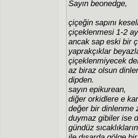
Sayın beonedge,
çiçeğin sapını kesel
çiçeklenmesi 1-2 ay 
ancak sap eski bir ç
yaprakçıklar beyaz
çiçeklenmiyecek de
az biraz olsun dinl
dipden.
sayın epikurean,
diğer orkidlere e ka
değer bir dinlenme
duymaz gibiler ise 
gündüz sıcaklıkları
ile dışarda gölge bi