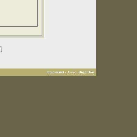
agaclar.net
-
Arşiv
-
Başa Dön