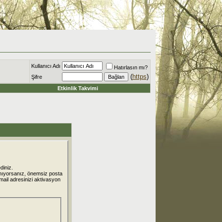
Kullanıcı Adı
Hatırlasın mı?
(
https
)
Şifre
Etkinlik Takvimi
diniz.
nıyorsanız, önemsiz posta
 mail adresinizi aktivasyon