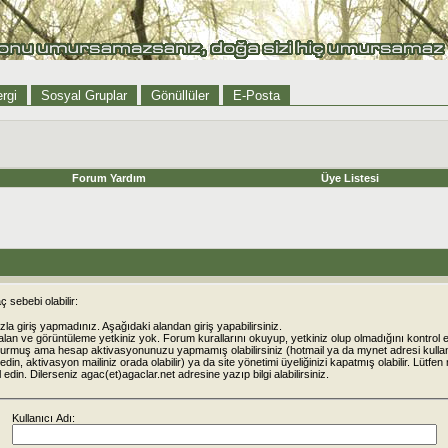
rgi
Sosyal Gruplar
Gönüllüler
E-Posta
Forum Yardım
Üye Listesi
 sebebi olabilir:
la giriş yapmadınız. Aşağıdaki alandan giriş yapabilirsiniz.
alan ve görüntüleme yetkiniz yok. Forum kurallarını okuyup, yetkiniz olup olmadığını kontrol e
urmuş ama hesap aktivasyonunuzu yapmamış olabilirsiniz (hotmail ya da mynet adresi kulla
din, aktivasyon mailiniz orada olabilir) ya da site yönetimi üyeliğinizi kapatmış olabilir. Lütfen
rol edin. Dilerseniz agac(et)agaclar.net adresine yazıp bilgi alabilirsiniz.
Kullanıcı Adı: