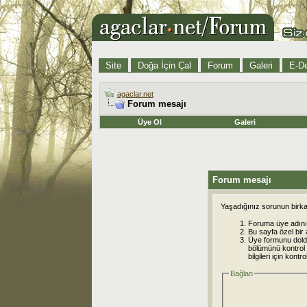
Site
Doğa İçin Çal
Forum
Galeri
E-De
agaclar.net
Forum mesajı
Üye Ol
Galeri
Forum mesajı
Yaşadığınız sorunun birkaç
Foruma üye adınız
Bu sayfa özel bir 
Üye formunu dold
bölümünü kontrol e
bilgileri için kont
Bağlan