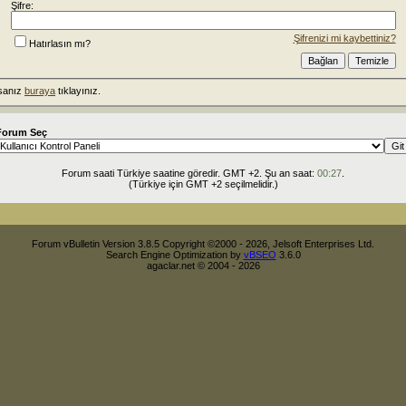
Şifre:
Şifrenizi mi kaybettiniz?
Hatırlasın mı?
rsanız
buraya
tıklayınız.
Forum Seç
Forum saati Türkiye saatine göredir. GMT +2. Şu an saat:
00:27
.
(Türkiye için GMT +2 seçilmelidir.)
Forum vBulletin Version 3.8.5 Copyright ©2000 - 2026, Jelsoft Enterprises Ltd.
Search Engine Optimization by
vBSEO
3.6.0
agaclar.net © 2004 - 2026