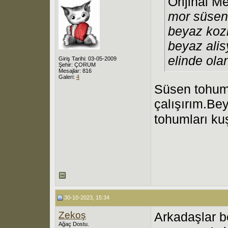
Orijinal M
mor süsen
beyaz koz
beyaz ali
elinde ola
Giriş Tarihi: 03-05-2009
Şehir: ÇORUM
Mesajlar: 816
Galeri:
4
Süsen tohum
çalışırım.Be
tohumları k
30-10-2023, 15:34
Zekoş
Arkadaşlar b
Ağaç Dostu.