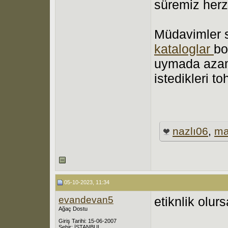
süremiz herz
Müdavimler sü
kataloglar
bo
uymada azam
istedikleri t
nazlı06
,
ma
05-10-2023, 11:34
evandevan5
etiknlik olur
Ağaç Dostu
Giriş Tarihi: 15-06-2007
Şehir: İSTANBUL