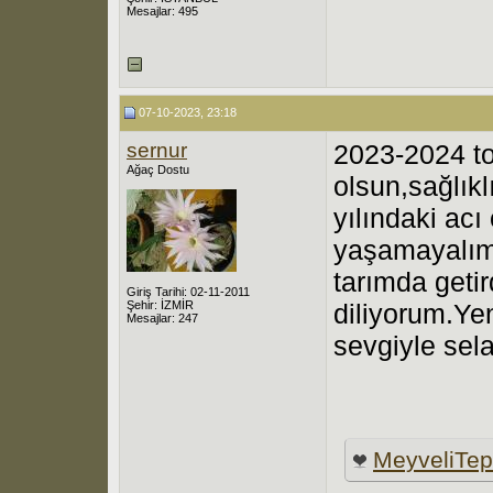
Mesajlar: 495
07-10-2023, 23:18
sernur
2023-2024 to
Ağaç Dostu
olsun,sağlıkl
yılındaki acı
yaşamayalım.
tarımda geti
Giriş Tarihi: 02-11-2011
Şehir: İZMİR
diliyorum.Ye
Mesajlar: 247
sevgiyle sel
MeyveliTe