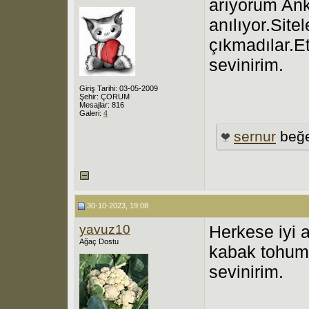
arıyorum Anka
anılıyor.Sit
çıkmadılar.E
sevinirim.
Giriş Tarihi: 03-05-2009
Şehir: ÇORUM
Mesajlar: 816
Galeri:
4
sernur
beğe
30-10-2023, 19:08
yavuz10
Herkese iyi 
Ağaç Dostu
kabak tohumu
sevinirim.