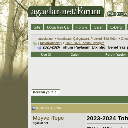
Site
Doğa İçin Çal
Forum
Galeri
E-Dergi
agaclar.net
>
Agaclar.net Çalışmaları, Projeleri, Etkinlikleri
>
Öncek
(Tamamlananlar)
>
2023-2024 Tohum Paylaşım
2023-2024 Tohum Paylaşım Etkinliği Genel Yazı
Üye Ol
Galeri
Forum Yardım
03-10-2023, 23:07
MeyveliTepe
2023-2024 Toh
agaclar.net