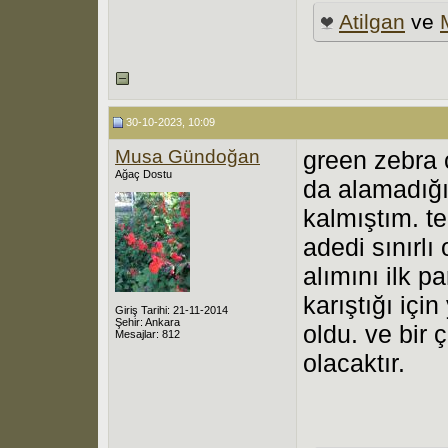
Atilgan
ve
30-10-2023, 10:09
Musa Gündoğan
green zebra ç
Ağaç Dostu
da alamadığ
kalmıştım. t
adedi sınırlı
alımını ilk p
karıştığı içi
Giriş Tarihi: 21-11-2014
Şehir: Ankara
oldu. ve bir
Mesajlar: 812
olacaktır.