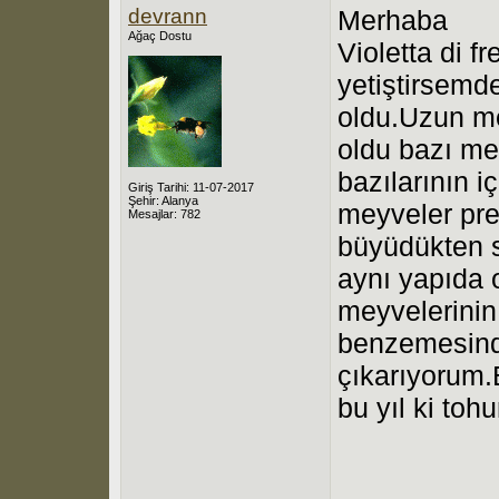
devrann
Merhaba
Ağaç Dostu
Violetta di fr
yetiştirsemd
oldu.Uzun m
oldu bazı me
bazılarının 
Giriş Tarihi: 11-07-2017
Şehir: Alanya
meyveler prep
Mesajlar: 782
büyüdükten s
aynı yapıda 
meyvelerinin
benzemesinde
çıkarıyorum.B
bu yıl ki to