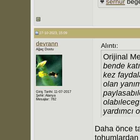
sernur
beğe
27-10-2023, 15:09
devrann
Alıntı:
Ağaç Dostu
Orijinal M
bende katı
kez fayda
olan yanım
paylasabı
Giriş Tarihi: 11-07-2017
Şehir: Alanya
Mesajlar: 782
olabıleceg
yardımcı 
Daha önce ta
tohumlardan 