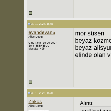
30-10-2023, 15:01
evandevan5
mor süsen
Ağaç Dostu
beyaz kozmo
Giriş Tarihi: 15-06-2007
Şehir: İSTANBUL
beyaz alisy
Mesajlar: 495
elinde olan 
30-10-2023, 15:31
Zekoş
Alıntı:
Ağaç Dostu.