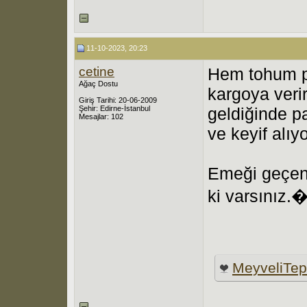
11-10-2023, 20:23
cetine
Hem tohum pa
Ağaç Dostu
kargoya veri
Giriş Tarihi: 20-06-2009
Şehir: Edirne-İstanbul
geldiğinde p
Mesajlar: 102
ve keyif alıy
Emeği geçen 
ki varsınız
MeyveliTe