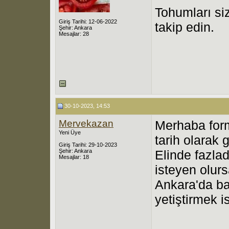
Tohumları si
Giriş Tarihi: 12-06-2022
takip edin.
Şehir: Ankara
Mesajlar: 28
30-10-2023, 14:53
Mervekazan
Merhaba form
Yeni Üye
tarih olarak
Giriş Tarihi: 29-10-2023
Şehir: Ankara
Elinde fazla
Mesajlar: 18
isteyen olur
Ankara'da ba
yetiştirmek 