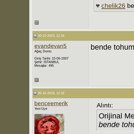
chelik26
be
30-10-2023, 12:16
evandevan5
bende tohum i
Ağaç Dostu
Giriş Tarihi: 15-06-2007
Şehir: İSTANBUL
Mesajlar: 495
30-10-2023, 12:32
benceemerik
Alıntı:
Yeni Üye
Orijinal M
bende tohu