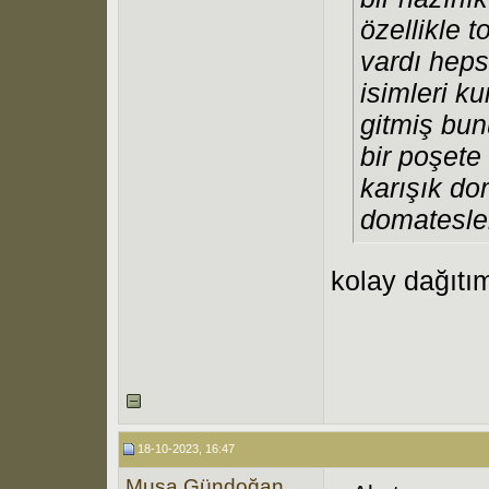
özellikle 
vardı heps
isimleri k
gitmiş bun
bir poşete
karışık d
domatesler
kolay dağıtı
18-10-2023, 16:47
Musa Gündoğan