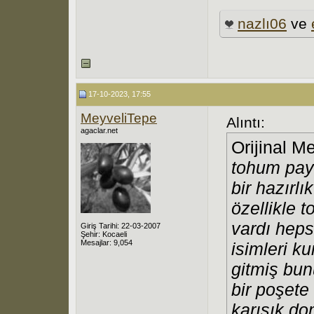
nazlı06
ve
17-10-2023, 17:55
MeyveliTepe
Alıntı:
agaclar.net
Orijinal M
tohum payl
bir hazırl
özellikle 
vardı heps
Giriş Tarihi: 22-03-2007
Şehir: Kocaeli
Mesajlar: 9,054
isimleri k
gitmiş bun
bir poşete
karışık d