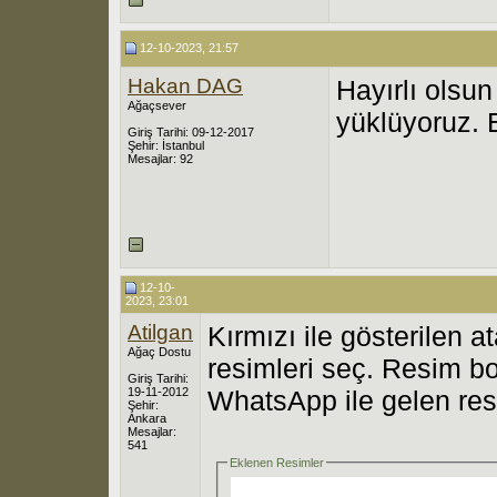
12-10-2023, 21:57
Hakan DAG
Hayırlı olsun
Ağaçsever
yüklüyoruz. 
Giriş Tarihi: 09-12-2017
Şehir: İstanbul
Mesajlar: 92
12-10-
2023, 23:01
Atilgan
Kırmızı ile gösterilen 
Ağaç Dostu
resimleri seç. Resim b
Giriş Tarihi:
19-11-2012
WhatsApp ile gelen res
Şehir:
Ankara
Mesajlar:
541
Eklenen Resimler