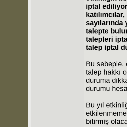
iptal ediliy
katılımcılar
sayılarında 
talepte bulu
talepleri ipt
talep iptal 
Bu sebeple, ö
talep hakkı 
duruma dikka
durumu hesab
Bu yıl etkinl
etkilenmemes
bitirmiş olac