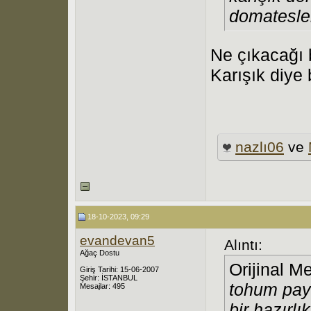
domatesler
Ne çıkacağı 
Karışık diye b
nazlı06
ve
18-10-2023, 09:29
evandevan5
Alıntı:
Ağaç Dostu
Orijinal M
Giriş Tarihi: 15-06-2007
Şehir: İSTANBUL
tohum payl
Mesajlar: 495
bir hazırl