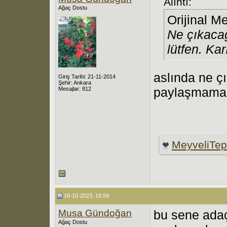
Alıntı:
Ağaç Dostu
Orijinal M
Ne çıkacağ
lütfen. Kar
aslında ne çı
Giriş Tarihi: 21-11-2014
Şehir: Ankara
paylaşmamak 
Mesajlar: 812
MeyveliTe
18-10-2023, 16:59
Musa Gündoğan
bu sene adaç
Ağaç Dostu