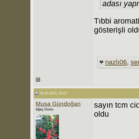
adası yap
Tıbbi aromat
gösterişli ol
nazlı06
,
se
19-10-2023, 15:13
Musa Gündoğan
sayın tcm ci
Ağaç Dostu
oldu