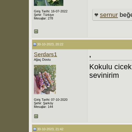
Giriş Tarihi: 16-07-2022
sernur
beğe
Şehir: Türkiye
Mesajlar: 278
30-10-2023, 20:22
Serdars1
,
Ağaç Dostu
Kokulu cicek
sevinirim
Giriş Tarihi: 07-10-2020
Şehir: Şarköy
Mesajlar: 144
30-10-2023, 21:42