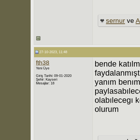
sernur
ve
A
27-10-2023, 11:48
fth38
bende katılma
Yeni Üye
faydalanmışt
Giriş Tarihi: 09-01-2020
Şehir: Kayseri
yanım benım 
Mesajlar: 18
paylasabıle
olabılecegı 
olurum