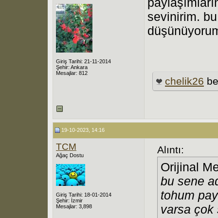
paylaşımları
sevinirim. bu
düşünüyoru
Giriş Tarihi: 21-11-2014
Şehir: Ankara
Mesajlar: 812
chelik26
be
19-10-2023, 14:16
TCM
Alıntı:
Ağaç Dostu
Orijinal M
bu sene ad
tohum pay
Giriş Tarihi: 18-01-2014
Şehir: İzmir
varsa çok 
Mesajlar: 3,898