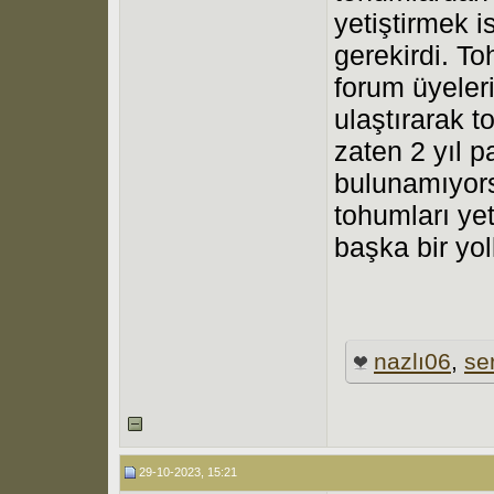
yetiştirmek 
gerekirdi. T
forum üyeleri
ulaştırarak 
zaten 2 yıl 
bulunamıyors
tohumları yet
başka bir yol
nazlı06
,
se
29-10-2023, 15:21