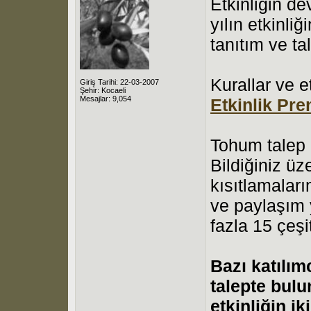
Etkinliğin de
yılın etkinli
tanıtım ve ta
Kurallar ve e
Giriş Tarihi: 22-03-2007
Şehir: Kocaeli
Mesajlar: 9,054
Etkinlik Pre
Tohum talep 
Bildiğiniz üz
kısıtlamaları
ve paylaşım 
fazla 15 çeşi
Bazı katılım
talepte bulu
etkinliğin i