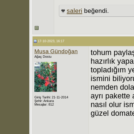
saleri
beğendi.
17-10-2023, 16:17
Musa Gündoğan
tohum paylaşı
Ağaç Dostu
hazırlık yap
topladığım ye
ismini biliyo
nemden dolay
ayrı pakette
Giriş Tarihi: 21-11-2014
Şehir: Ankara
nasıl olur i
Mesajlar: 812
güzel domate