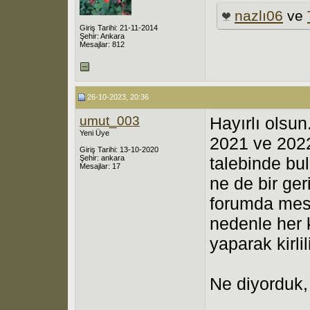
nazlı06
ve
Giriş Tarihi: 21-11-2014
Şehir: Ankara
Mesajlar: 812
26-10-2023, 20:36
umut_003
Hayırlı olsun
Yeni Üye
2021 ve 2022 
Giriş Tarihi: 13-10-2020
Şehir: ankara
talebinde bu
Mesajlar: 17
ne de bir ge
forumda mesa
nedenle her 
yaparak kirli
Ne diyorduk, 