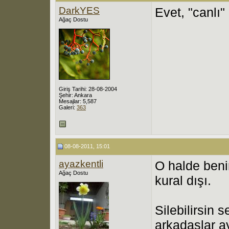
DarkYES
Evet, "canlı"
Ağaç Dostu
Giriş Tarihi: 28-08-2004
Şehir: Ankara
Mesajlar: 5,587
Galeri:
363
08-08-2011, 15:01
ayazkentli
O halde beni
Ağaç Dostu
kural dışı.
Silebilirsin 
arkadaşlar a