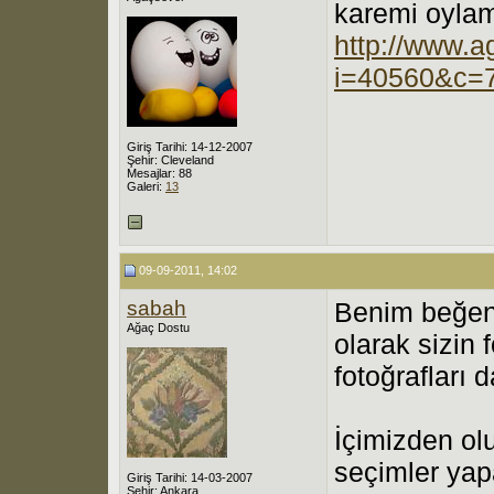
karemi oyla
http://www.ag
i=40560&c=
Giriş Tarihi: 14-12-2007
Şehir: Cleveland
Mesajlar: 88
Galeri:
13
09-09-2011, 14:02
sabah
Benim beğend
Ağaç Dostu
olarak sizin 
fotoğrafları
İçimizden olu
seçimler yapa
Giriş Tarihi: 14-03-2007
Şehir: Ankara