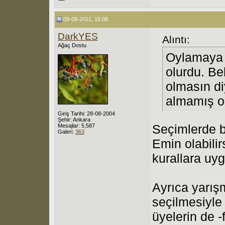
09-09-2011, 15:08
DarkYES
Alıntı:
Ağaç Dostu
Oylamaya a
olurdu. Bel
olmasın di
almamış ol
Giriş Tarihi: 28-08-2004
Şehir: Ankara
Seçimlerde b
Mesajlar: 5,587
Galeri:
363
Emin olabili
kurallara uy
Ayrıca yarış
seçilmesiyle
üyelerin de -