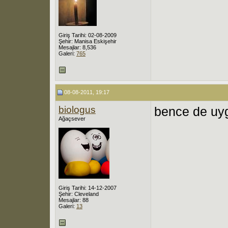
Giriş Tarihi: 02-08-2009
Şehir: Manisa Eskişehir
Mesajlar: 8,536
Galeri:
765
08-08-2011, 19:17
biologus
bence de uy
Ağaçsever
Giriş Tarihi: 14-12-2007
Şehir: Cleveland
Mesajlar: 88
Galeri:
13