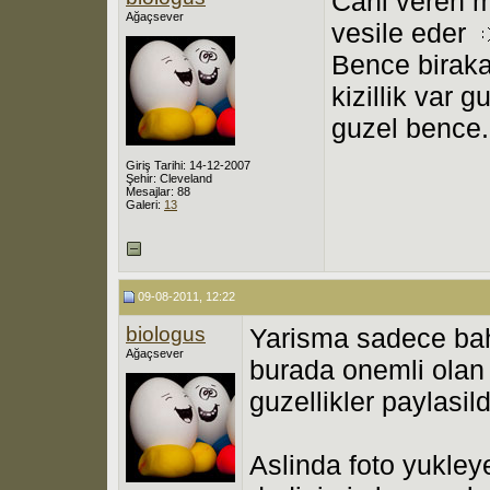
Cani veren 
Ağaçsever
vesile eder
Bence birakal
kizillik var 
guzel bence.
Giriş Tarihi: 14-12-2007
Şehir: Cleveland
Mesajlar: 88
Galeri:
13
09-08-2011, 12:22
biologus
Yarisma sadece ba
Ağaçsever
burada onemli olan
guzellikler paylasil
Aslinda foto yukl