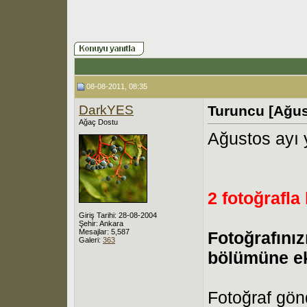
08-08-2011, 08:35
DarkYES
Turuncu [Ağus
Ağaç Dostu
Ağustos ayı
2 fotoğrafla 
Giriş Tarihi: 28-08-2004
Şehir: Ankara
Mesajlar: 5,587
Fotoğrafınız
Galeri:
363
bölümüne ekl
Fotoğraf gö