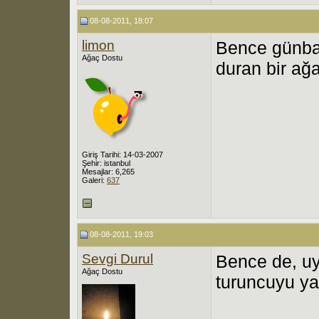
08-08-2011, 18:07
limon
Bence günba
Ağaç Dostu
duran bir ağ
Giriş Tarihi: 14-03-2007
Şehir: istanbul
Mesajlar: 6,265
Galeri:
637
08-08-2011, 19:03
Sevgi Durul
Bence de, uy
Ağaç Dostu
turuncuyu ya