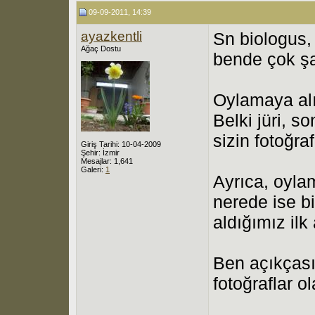
09-09-2011, 14:39
ayazkentli
Sn biologus, 
Ağaç Dostu
bende çok şa
Oylamaya alın
Belki jüri, s
sizin fotoğra
Giriş Tarihi: 10-04-2009
Şehir: İzmir
Mesajlar: 1,641
Galeri:
1
Ayrıca, oylam
nerede ise bi
aldığımız ilk 
Ben açıkçası 
fotoğraflar ol