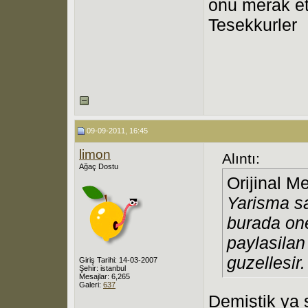
onu merak et
Tesekkurler
09-09-2011, 16:45
limon
Alıntı:
Ağaç Dostu
Orijinal M
Yarisma s
burada on
paylasilan
guzellesir.
Giriş Tarihi: 14-03-2007
Şehir: istanbul
Mesajlar: 6,265
Galeri:
637
Demiştik ya s