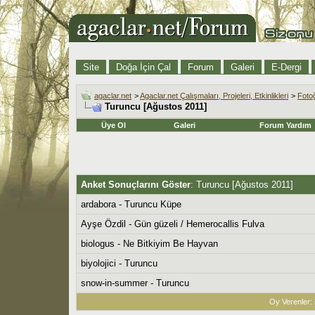
Site
Doğa İçin Çal
Forum
Galeri
E-Dergi
agaclar.net
>
Agaclar.net Çalışmaları, Projeleri, Etkinlikleri
>
Fotoğ
Turuncu [Ağustos 2011]
Üye Ol
Galeri
Forum Yardım
Anket Sonuçlarını Göster
: Turuncu [Ağustos 2011]
ardabora - Turuncu Küpe
Ayşe Özdil - Gün güzeli / Hemerocallis Fulva
biologus - Ne Bitkiyim Be Hayvan
biyolojici - Turuncu
snow-in-summer - Turuncu
Oy Verenler: