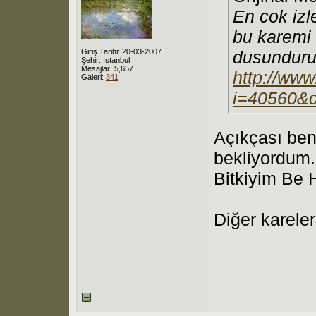
En cok izl
bu karemi
Giriş Tarihi: 20-03-2007
dusunduru
Şehir: İstanbul
Mesajlar: 5,657
http://www
Galeri:
341
i=40560&
Açıkçası ben 
bekliyordum.
Bitkiyim Be 
Diğer karele