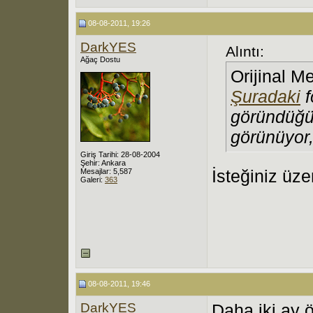
08-08-2011, 19:26
DarkYES
Alıntı:
Ağaç Dostu
Orijinal M
Şuradaki
f
göründüğün
görünüyor,
Giriş Tarihi: 28-08-2004
Şehir: Ankara
İsteğiniz üzer
Mesajlar: 5,587
Galeri:
363
08-08-2011, 19:46
DarkYES
Daha iki ay 