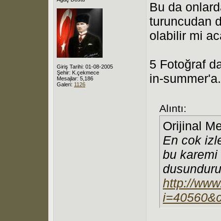
Bu da onlard
turuncudan d
olabilir mi a
5 Fotoğraf d
Giriş Tarihi: 01-08-2005
Şehir: K.çekmece
in-summer'a. 
Mesajlar: 5,186
Galeri:
1126
Alıntı:
Orijinal M
En cok izl
bu karemi
dusunduru
http://www
i=40560&