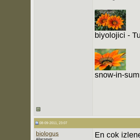
biyolojici - 
snow-in-sum
08-09-2011, 23:07
biologus
En cok izlen
Ağaçsever