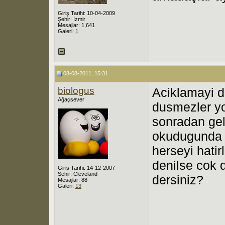
Giriş Tarihi: 10-04-2009
Şehir: İzmir
Mesajlar: 1,641
Galeri:
1
08-08-2011, 15:31
biologus
Aciklamayi da
Ağaçsever
dusmezler yo
sonradan gel
okudugunda i
herseyi hat
denilse cok d
Giriş Tarihi: 14-12-2007
Şehir: Cleveland
dersiniz?
Mesajlar: 88
Galeri:
13