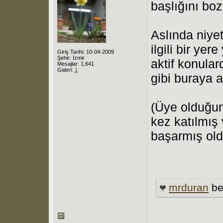
başlığını b
Aslında niyet
ilgili bir yer
Giriş Tarihi: 10-04-2009
Şehir: İzmir
aktif konula
Mesajlar: 1,641
Galeri:
1
gibi buraya a
(Üye olduğu
kez katılmış
başarmış ol
mrduran
be