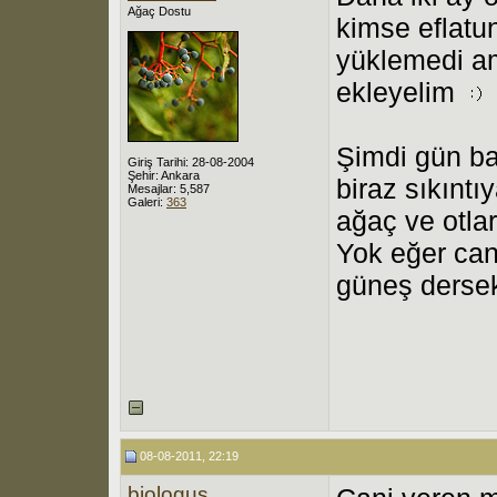
Ağaç Dostu
kimse eflatun
yüklemedi am
ekleyelim
Şimdi gün ba
Giriş Tarihi: 28-08-2004
Şehir: Ankara
biraz sıkıntı
Mesajlar: 5,587
Galeri:
363
ağaç ve otlar
Yok eğer can
güneş dersek
08-08-2011, 22:19
biologus