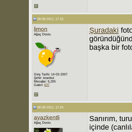
08-08-2011, 17:16
limon
Şuradaki
fot
Ağaç Dostu
göründüğünde
başka bir fot
Giriş Tarihi: 14-03-2007
Şehir: istanbul
Mesajlar: 6,265
Galeri:
637
08-08-2011, 17:24
ayazkentli
Sanırım, tur
Ağaç Dostu
içinde (canlı