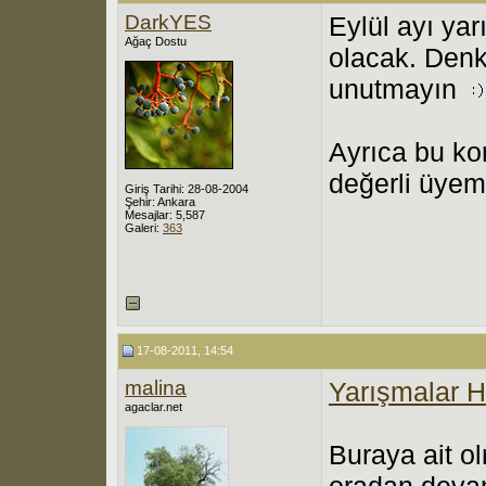
DarkYES
Eylül ayı ya
Ağaç Dostu
olacak. Denk
unutmayın
Ayrıca bu ko
değerli üye
Giriş Tarihi: 28-08-2004
Şehir: Ankara
Mesajlar: 5,587
Galeri:
363
17-08-2011, 14:54
malina
Yarışmalar 
agaclar.net
Buraya ait o
oradan devam 