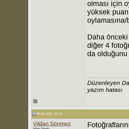
olması için 
yüksek puan 
oylamasına/b
Daha önceki y
diğer 4 fotoğ
da olduğunu g
Düzenleyen Da
yazım hatası
09-09-2011, 15:34
Vildan Sönmez
Fotoğrafların
Ağaç Dostu