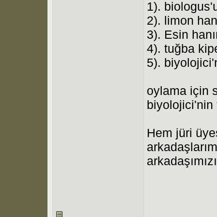
1). biologus'u
2). limon han
3). Esin hanım
4). tuğba kip
5). biyolojici
oylama için 
biyolojici'ni
Hem jüri üye
arkadaşlarım
arkadaşımızı