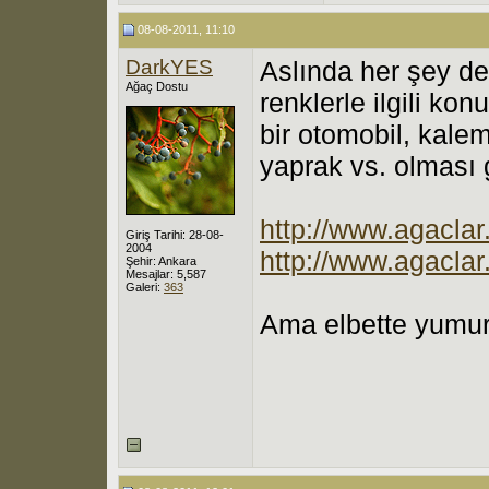
08-08-2011, 11:10
DarkYES
Aslında her şey de
Ağaç Dostu
renklerle ilgili ko
bir otomobil, kalem,
yaprak vs. olması
http://www.agaclar
Giriş Tarihi: 28-08-
2004
http://www.agacla
Şehir: Ankara
Mesajlar: 5,587
Galeri:
363
Ama elbette yumur