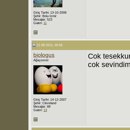
Giriş Tarihi: 13-10-2008
Şehir: Bolu-İzmir
Mesajlar: 523
Galeri:
11
21-08-2011, 00:56
biologus
Cok tesekkur
Ağaçsever
cok sevindim
Giriş Tarihi: 14-12-2007
Şehir: Cleveland
Mesajlar: 88
Galeri:
13