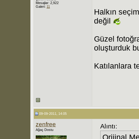
Mesajlar: 2,922
Galeri:
11
Halkın seçimi
değil
Güzel fotoğra
oluşturduk bu
Katılanlara t
09-09-2011, 14:05
zenfree
Alıntı:
Ağaç Dostu
Orijinal M