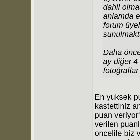
dahil olma
anlamda e
forum üyel
sunulmakta
Daha öncek
ay diğer 4
fotoğraflar
En yuksek pu
kastettiniz 
puan veriyor?
verilen pua
oncelile biz