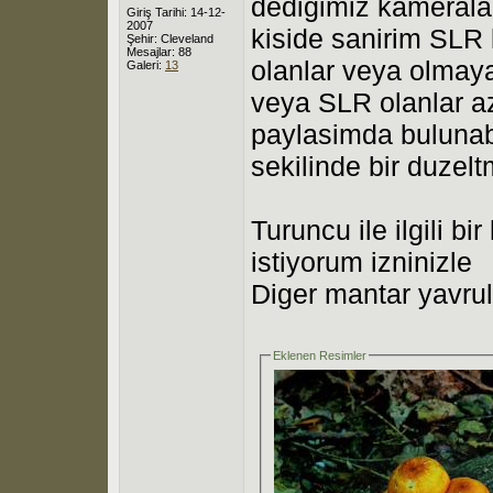
dedigimiz kamerala
Giriş Tarihi: 14-12-
2007
kiside sanirim SLR
Şehir: Cleveland
Mesajlar: 88
olanlar veya olmaya
Galeri:
13
veya SLR olanlar az
paylasimda bulunabi
sekilinde bir duzelt
Turuncu ile ilgili 
istiyorum izninizle
Diger mantar yavrul
Eklenen Resimler