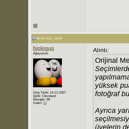
09-09-2011, 16:39
biologus
Alıntı:
Ağaçsever
Orijinal M
Seçimlerd
yapılmamak
yüksek pua
fotoğraf b
Giriş Tarihi: 14-12-2007
Şehir: Cleveland
Mesajlar: 88
Galeri:
13
Ayrıca yar
seçilmesiy
üyelerin d