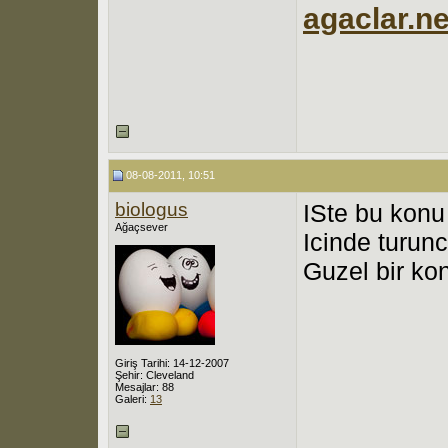
agaclar.ne
08-08-2011, 10:51
biologus
ISte bu konu
Ağaçsever
Icinde turunc
Guzel bir kon
Giriş Tarihi: 14-12-2007
Şehir: Cleveland
Mesajlar: 88
Galeri:
13