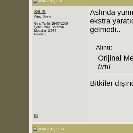
08-08-2011, 12:01
selis
Aslında yumu
Ağaç Dostu
ekstra yaratı
Giriş Tarihi: 15-07-2009
Şehir: İzmir-Bornova
gelmedi..
Mesajlar: 2,974
Galeri:
9
Alıntı:
Orijinal M
tırtıl
Bitkiler dışı
08-08-2011, 13:13