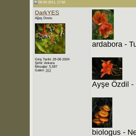
08-09-2011, 17:56
DarkYES
Ağaç Dostu
ardabora - 
Giriş Tarihi: 28-08-2004
Şehir: Ankara
Mesajlar: 5,587
Galeri:
363
Ayşe Özdil -
biologus - N