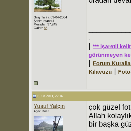
Giriş Tarihi: 03-04-2004
Şehir: İstanbul
Mesajlar: 37,245
__________
Galeri:
88
.
|
*** işaretli ke
görünmeyen kel
|
Forum Kuralla
|
Kılavuzu
Foto
19-08-2011, 22:16
Yusuf Yalçın
çok güzel fot
Ağaç Dostu
Allah kolaylı
bir başka gü