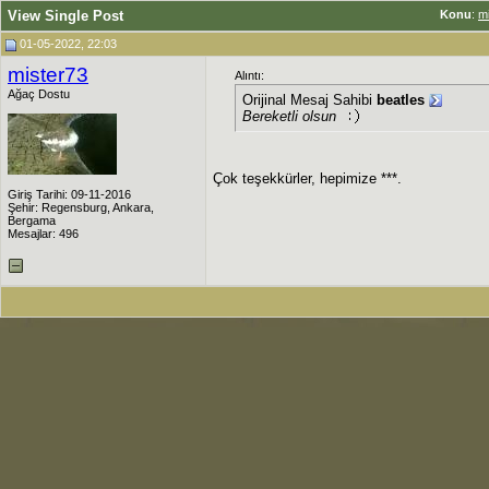
View Single Post
Konu
:
mi
01-05-2022, 22:03
mister73
Alıntı:
Ağaç Dostu
Orijinal Mesaj Sahibi
beatles
Bereketli olsun
Çok teşekkürler, hepimize ***.
Giriş Tarihi: 09-11-2016
Şehir: Regensburg, Ankara,
Bergama
Mesajlar: 496