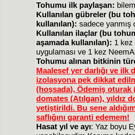
Tohumu ilk paylaşan:
bilem
Kullanılan gübreler (bu to
kullanılan):
sadece yanmış çi
Kullanılan ilaçlar (bu tohu
aşamada kullanılan):
1 kez k
uygulaması ve 1 kez NeemAz
Tohumu alınan bitkinin tür
Maalesef yer darlığı ve i
izolasyona pek dikkat edil
(hoşsada), Ödemiş oturak 
domates (Atılgan), yıldız 
yetiştirildi. Bu sene aldı
saflığını garanti edemem!
Hasat yıl ve ayı
: Yaz boyu Ey