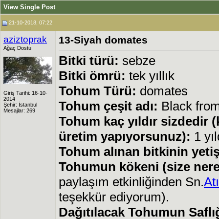
View Single Post
21-10-2018, 07:22
aziztoprak
13-Siyah domates
Ağaç Dostu
Bitki türü:
sebze
Bitki ömrü:
tek yıllık
Tohum Türü:
domates
Giriş Tarihi: 16-10-
2014
Tohum çeşit adı:
Black from
Şehir: İstanbul
Mesajlar: 269
Tohum kaç yıldır sizdedir 
üretim yapıyorsunuz):
1 yıl
Tohum alınan bitkinin yetişt
Tohumun kökeni (size nere
paylaşım etkinliğinden Sn.
At
teşekkür ediyorum).
Dağıtılacak Tohumun Saflığ