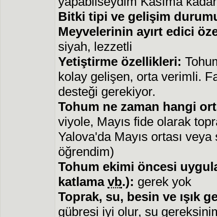
yapabilseydim Kasıma kadar 
Bitki tipi ve gelişim durum
Meyvelerinin ayırt edici özel
siyah, lezzetli
Yetiştirme özellikleri:
Tohumd
kolay gelişen, orta verimli. 
desteği gerekiyor.
Tohum ne zaman hangi ort
viyole, Mayıs fide olarak topr
Yalova'da Mayıs ortası veya s
öğrendim)
Tohum ekimi öncesi uygul
katlama
vb
.):
gerek yok
Toprak, su, besin ve ışık g
gübresi iyi olur, su gereksini