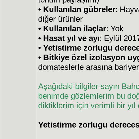
•
Kullanılan gübreler
: Hayv
diğer ürünler
•
Kullanılan ilaçlar
: Yok
•
Hasat yıl ve ayı
: Eylül 201
•
Yetistirme zorlugu derec
•
Bitkiye özel izolasyon u
domateslerle arasına bariyer 
Aşağıdaki bilgiler sayın Bah
benimde gözlemlerim bu doğr
diktiklerim için verimli bir y
Yetistirme zorlugu dereces