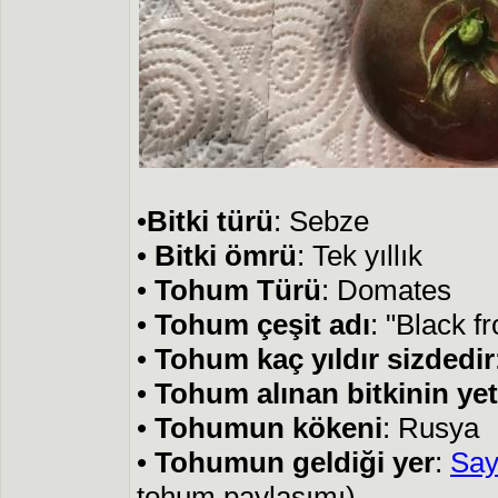
•
Bitki türü
: Sebze
•
Bitki ömrü
: Tek yıllık
•
Tohum Türü
: Domates
•
Tohum çeşit adı
: "Black f
•
Tohum kaç yıldır sizdedir
•
Tohum alınan bitkinin yeti
•
Tohumun kökeni
: Rusya
•
Tohumun geldiği yer
:
Say
tohum paylaşımı)